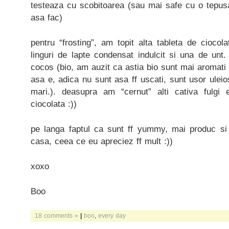
testeaza cu scobitoarea (sau mai safe cu o tepusa
asa fac)
pentru “frosting”, am topit alta tableta de cioco
linguri de lapte condensat indulcit si una de unt
cocos (bio, am auzit ca astia bio sunt mai aromati s
asa e, adica nu sunt asa ff uscati, sunt usor uleio
mari.). deasupra am “cernut” alti cativa fulgi 
ciocolata :))
pe langa faptul ca sunt ff yummy, mai produc si
casa, ceea ce eu apreciez ff mult :))
xoxo
Boo
18 comments »
|
boo
,
every day