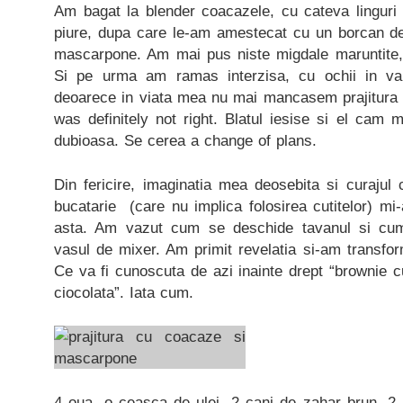
Am bagat la blender coacazele, cu cateva linguri
piure, dupa care le-am amestecat cu un borcan de 
mascarpone. Am mai pus niste migdale maruntite, 
Si pe urma am ramas interzisa, cu ochii in va
deoarece in viata mea nu mai mancasem prajitura
was definitely not right. Blatul iesise si el cam
dubioasa. Se cerea a change of plans.
Din fericire, imaginatia mea deosebita si curajul 
bucatarie (care nu implica folosirea cutitelor) mi-
asta. Am vazut cum se deschide tavanul si cum
vasul de mixer. Am primit revelatia si-am transform
Ce va fi cunoscuta de azi inainte drept “brownie c
ciocolata”. Iata cum.
4 oua, o ceasca de ulei, 2 cani de zahar brun, 2 c