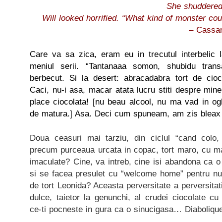
She shuddered.
Will looked horrified. “What kind of monster co
– Cassan
Care va sa zica, eram eu in trecutul interbelic
meniul serii. “Tantanaaa somon, shubidu tra
berbecut. Si la desert: abracadabra tort de cioc
Caci, nu-i asa, macar atata lucru stiti despre mine
place ciocolata! [nu beau alcool, nu ma vad in og
de matura.] Asa. Deci cum spuneam, am zis bleax 
Doua ceasuri mai tarziu, din ciclul “cand colo
precum purceaua urcata in copac, tort maro, cu man
imaculate? Cine, va intreb, cine isi abandona ca o 
si se facea presulet cu “welcome home” pentru nu 
de tort Leonida? Aceasta perversitate a perversitat
dulce, taietor la genunchi, al crudei ciocolate cu 
ce-ti pocneste in gura ca o sinucigasa… Diaboliqu