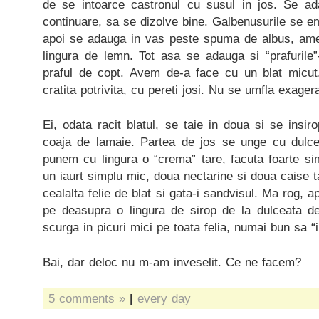
de se intoarce castronul cu susul in jos. Se ad
continuare, sa se dizolve bine. Galbenusurile se em
apoi se adauga in vas peste spuma de albus, ame
lingura de lemn. Tot asa se adauga si “prafurile”
praful de copt. Avem de-a face cu un blat micut, 
cratita potrivita, cu pereti josi. Nu se umfla exager
Ei, odata racit blatul, se taie in doua si se insi
coaja de lamaie. Partea de jos se unge cu dulc
punem cu lingura o “crema” tare, facuta foarte simp
un iaurt simplu mic, doua nectarine si doua caise 
cealalta felie de blat si gata-i sandvisul. Ma rog, a
pe deasupra o lingura de sirop de la dulceata d
scurga in picuri mici pe toata felia, numai bun sa “i
Bai, dar deloc nu m-am inveselit. Ce ne facem?
5 comments »
|
every day