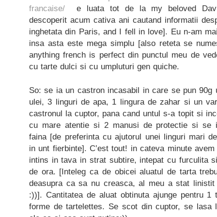
francaise/
e luata tot de la my beloved David
descoperit acum cativa ani cautand informatii des
inghetata din Paris, and I fell in love]. Eu n-am mai
insa asta este mega simplu [also reteta se numest
anything french is perfect din punctul meu de ved
cu tarte dulci si cu umpluturi gen quiche.
So: se ia un castron incasabil in care se pun 90g u
ulei, 3 linguri de apa, 1 lingura de zahar si un va
castronul la cuptor, pana cand untul s-a topit si i
cu mare atentie si 2 manusi de protectie si se 
faina [de preferinta cu ajutorul unei linguri mari 
in unt fierbinte]. C’est tout! in cateva minute avem 
intins in tava in strat subtire, intepat cu furculita 
de ora. [Inteleg ca de obicei aluatul de tarta tre
deasupra ca sa nu creasca, al meu a stat linistit
:))]. Cantitatea de aluat obtinuta ajunge pentru 1
forme de tartelettes. Se scot din cuptor, se lasa