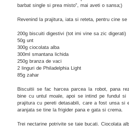
barbat single si prea misto”, mai aveti o sansa;)
Revenind la prajitura, iata si reteta, pentru cine se
200g biscuiti digestivi (tot imi vine sa zic digerati)
50g unt
300g ciocolata alba
300ml smantana lichida
250g branza de vaci
2 linguri de Philadelphia Light
85g zahar
Biscuitii se fac harcea parcea la robot, pana rez
bine cu untul moale, apoi se intind pe fundul si 
prajitura cu pereti detasabili, care a fost unsa si 
aranjata se tine la frigider pana e gata si crema.
Trei nectarine potrivite se taie bucati. Ciocolata al