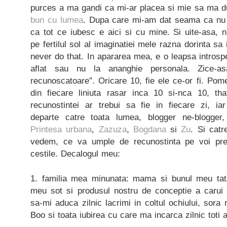
purces a ma gandi ca mi-ar placea si mie sa ma 
bun cu lumea
. Dupa care mi-am dat seama ca nu im
ca tot ce iubesc e aici si cu mine. Si uite-asa, 
pe fertilul sol al imaginatiei mele razna dorinta sa 
never do that. In apararea mea, e o leapsa introsp
aflat sau nu la ananghie personala. Zice-a
recunoscatoare”. Oricare 10, fie ele ce-or fi. Pome
din fiecare liniuta rasar inca 10 si-nca 10, tha
recunostintei ar trebui sa fie in fiecare zi, i
departe catre toata lumea, blogger ne-blogge
Printesa urbana
,
Zazuza
,
Bogdana
si
Zu
. Si catr
vedem, ce va umple de recunostinta pe voi pr
cestile. Decalogul meu:
1. familia mea minunata: mama si bunul meu tat
meu sot si produsul nostru de conceptie a carui
sa-mi aduca zilnic lacrimi in coltul ochiului, sora
Boo si toata iubirea cu care ma incarca zilnic toti a