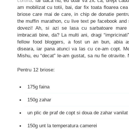
cortina
. Iar daca nu, eu doar va zic ca, drept cad
am mobilizat cu totii, bai, dar fix toata floarea ce
briose care mai de care, in chip de donatie pentru
the muffin marathon, cu live text pe facebook and 
dovezi! Ah, si azi se lasa cu sarbatoare mare 
imbracati bine, da? La multi ani, dragi “impricinati
fellow food bloggers, a fost un an bun, abia a
diseara, iar pana atunci va las cu ce-am copt. Meri
Mishu, eu “decat” le-am gustat, sa nu fie otravite.
Pentru 12 briose:
175g faina
150g zahar
un plic de praf de copt si doua de zahar vanilat
150g unt la temperatura camerei