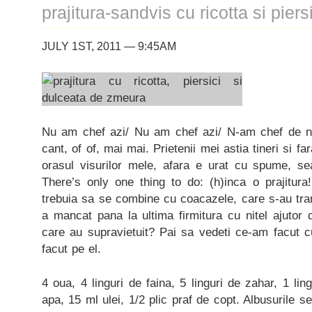
prajitura-sandvis cu ricotta si piers
JULY 1ST, 2011 — 9:45AM
Nu am chef azi/ Nu am chef azi/ N-am chef de n
cant, of of, mai mai. Prietenii mei astia tineri si fa
orasul visurilor mele, afara e urat cu spume, s
There’s only one thing to do: (h)inca o prajitura!
trebuia sa se combine cu coacazele, care s-au tr
a mancat pana la ultima firmitura cu nitel ajutor
care au supravietuit? Pai sa vedeti ce-am facut c
facut pe el.
4 oua, 4 linguri de faina, 5 linguri de zahar, 1 li
apa, 15 ml ulei, 1/2 plic praf de copt. Albusurile 