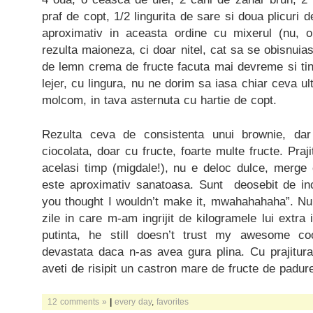
praf de copt, 1/2 lingurita de sare si doua plicuri
aproximativ in aceasta ordine cu mixerul (nu,
rezulta maioneza, ci doar nitel, cat sa se obisnuia
de lemn crema de fructe facuta mai devreme si tin
lejer, cu lingura, nu ne dorim sa iasa chiar ceva u
molcom, in tava asternuta cu hartie de copt.
Rezulta ceva de consistenta unui brownie, da
ciocolata, doar cu fructe, foarte multe fructe. Pra
acelasi timp (migdale!), nu e deloc dulce, merge 
este aproximativ sanatoasa. Sunt deosebit de inc
you thought I wouldn’t make it, mwahahahaha”. Nu
zile in care m-am ingrijit de kilogramele lui extra
putinta, he still doesn’t trust my awesome coo
devastata daca n-as avea gura plina. Cu prajitur
aveti de risipit un castron mare de fructe de padure
12 comments »
|
every day
,
favorites