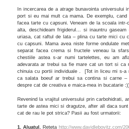
In incercarea de a atrage bunavointa universului 
port si eu mai mult ca mama. De exemplu, cand e
facea tarte cu capsuni. Veneam de la scoala intr-
alta, deschideam frigiderul… si inauntru gaseam
uriasa, cat raftul de lata – plina cu tarte mici cu
cu capsuni. Mama avea niste forme ondulate meta
separat facea crema si fructele veneau la sfars
chestiile astea s-ar numi tartelettes, eu am afl
adevarata ar trebui sa fie mare cat un tort si ca
chinuia cu portii individuale . [Tot in liceu mi s-a 
ca salata boeuf ar trebui sa contina si carne 
despre cat de creativa e maica-mea in bucatarie :))
Revenind la vrajitul universului prin carbohidrati, 
tarte de astea mici si dragutze, after all daca sunt 
cat de rau le pot strica? Pasii au fost urmatorii:
1. Aluatul.
Reteta
http://www.davidlebovitz.com/200