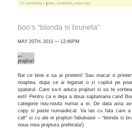
17 comments »
|
boo
,
contributii
,
every day
boo’s “blonda si bruneta”
MAY 20TH, 2011 — 12:46PM
Bai ce bine e sa ai prieteni! Sau macar o priete
noaptea, dupa ce ai leganat o zi copilul pe poa
spatarul. Care sa-ti aduca prajituri si sa te vorbe
esti! Pentru ca e deja a doua saptamana cand Boo 
categorie nou-nouta numai a ei. De data asta av
copy si paste numaidecat. Va las cu fata care a 
call” si cu ale ei prajituri fabuloase – “blonda si b
noua mea prajitura preferata!)