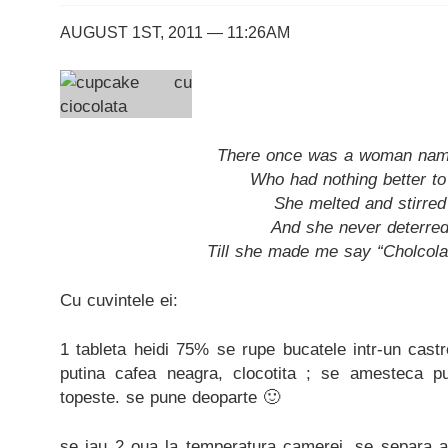
AUGUST 1ST, 2011 — 11:26AM
There once was a woman na
Who had nothing better to
She melted and stirred
And she never deterre
Till she made me say “Cholcolat
Cu cuvintele ei:
1 tableta heidi 75% se rupe bucatele intr-un cast
putina cafea neagra, clocotita ; se amesteca pu
topeste. se pune deoparte 🙂
se iau 2 oua la temperatura camerei, se separa al