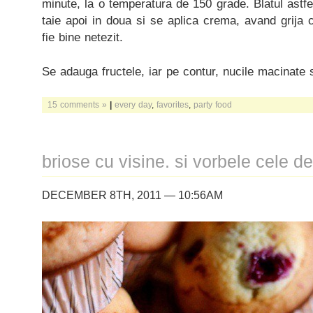
minute, la o temperatura de 150 grade. Blatul astfel
taie apoi in doua si se aplica crema, avand grija 
fie bine netezit.
Se adauga fructele, iar pe contur, nucile macinate 
15 comments »
|
every day
,
favorites
,
party food
briose cu visine. si vorbele cele de
DECEMBER 8TH, 2011 — 10:56AM