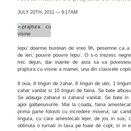
JULY 20TH, 2011 — 9:17AM
Iepu’ doarme bustean de vreo 9h, pesemne ca a d
de ieri, pouvre pouvre Iepu’. O s-o trezesc negr
mic dejun, dar inainte de asta sa va povestes
prajitura cu visine a mamei, una din clasicele copil
8 oua, 8 linguri de zahar, 8 linguri de ulei, 1 lingur
zahar vanilat si 10 linguri de faina. Se bate albus
Se adauga zaharul si zaharul vanilat. Se bate in c
apoi galbenusurile. Mai la coada, faina amestecat
prima parte folositi cu incredere mixerul, iar cand
lingura, cu care amestecati lejer, de jos in sus, 
obtinuta o turnati in tava pe foaie de copt, si in 