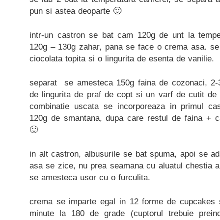
pun si astea deoparte 🙂
intr-un castron se bat cam 120g de unt la tempe
120g – 130g zahar, pana se face o crema asa. se 
ciocolata topita si o lingurita de esenta de vanilie.
separat se amesteca 150g faina de cozonaci, 2-3
de lingurita de praf de copt si un varf de cutit de
combinatie uscata se incorporeaza in primul c
120g de smantana, dupa care restul de faina + 
🙂
in alt castron, albusurile se bat spuma, apoi se a
asa se zice, nu prea seamana cu aluatul chestia a
se amesteca usor cu o furculita.
crema se imparte egal in 12 forme de cupcakes s
minute la 180 de grade (cuptorul trebuie preinc