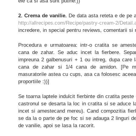
ele ca si asa sunt putine:))
2. Crema de vanilie.
De data asta reteta e de pe a
http://allrecipes.com/Recipe/pastry-cream-2/Detail.
incredere, in special pentru reviews, comentarii si 
Procedura e urmatoarea: intr-o cratita se amest
cana de zahar. Se aduc incet la fierbere. Separ
impreuna 2 galbenusuri + 1 ou intreg, dupa care 
cana de zahar si 1/4 cana de amidon. [Pe m
masuratorile astea cu cups, asa ca folosesc aceea
proportiile :))]
Se toarna laptele indulcit fierbinte din cratita pest
castronul se desarta la loc in cratita si se aduce la
incet si amestecand mereu). Cand compozitia fier
se da la o parte de pe foc si se adauga 2 linguri de 
de vanilie, apoi se lasa la racorit.