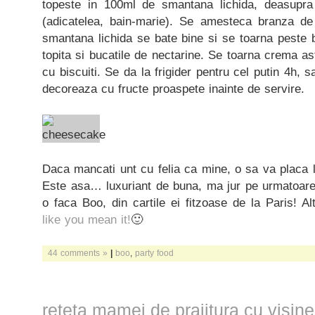
topeste in 100ml de smantana lichida, deasupra
(adicatelea, bain-marie). Se amesteca branza de
smantana lichida se bate bine si se toarna peste 
topita si bucatile de nectarine. Se toarna crema ast
cu biscuiti. Se da la frigider pentru cel putin 4h, s
decoreaza cu fructe proaspete inainte de servire.
Daca mancati unt cu felia ca mine, o sa va placa l
Este asa… luxuriant de buna, ma jur pe urmatoarea
o faca Boo, din cartile ei fitzoase de la Paris! Alt
like you mean it!
🙂
44 comments »
|
boo
,
party food
reteta mamei de prajitura cu visine