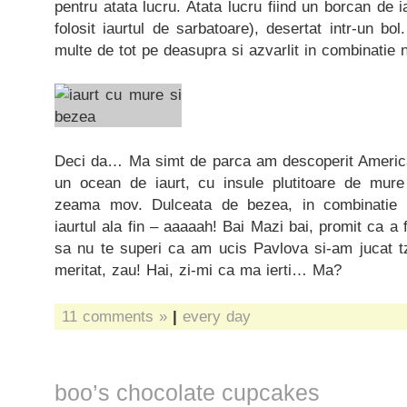
pentru atata lucru. Atata lucru fiind un borcan de
folosit iaurtul de sarbatoare), desertat intr-un bo
multe de tot pe deasupra si azvarlit in combinatie 
Deci da… Ma simt de parca am descoperit America
un ocean de iaurt, cu insule plutitoare de mure
zeama mov. Dulceata de bezea, in combinatie 
iaurtul ala fin – aaaaah! Bai Mazi bai, promit ca a f
sa nu te superi ca am ucis Pavlova si-am jucat tz
meritat, zau! Hai, zi-mi ca ma ierti… Ma?
11 comments »
|
every day
boo’s chocolate cupcakes