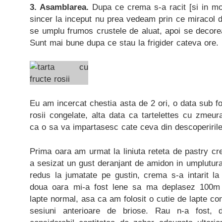
3. Asamblarea.
Dupa ce crema s-a racit [si in mod 
sincer la inceput nu prea vedeam prin ce miracol di
se umplu frumos crustele de aluat, apoi se decore
Sunt mai bune dupa ce stau la frigider cateva ore.
Eu am incercat chestia asta de 2 ori, o data sub f
rosii congelate, alta data ca tartelettes cu zmeu
ca o sa va impartasesc cate ceva din descoperirile
Prima oara am urmat la liniuta reteta de pastry cr
a sesizat un gust deranjant de amidon in umplutur
redus la jumatate pe gustin, crema s-a intarit la
doua oara mi-a fost lene sa ma deplasez 100m
lapte normal, asa ca am folosit o cutie de lapte co
sesiuni anterioare de briose. Rau n-a fost, 