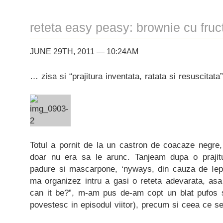
reteta easy peasy: brownie cu fru
JUNE 29TH, 2011 — 10:24AM
… zisa si “prajitura inventata, ratata si resuscitata”
Totul a pornit de la un castron de coacaze negre,
doar nu era sa le arunc. Tanjeam dupa o praji
padure si mascarpone, ‘nyways, din cauza de Iepu’
ma organizez intru a gasi o reteta adevarata, asa
can it be?”, m-am pus de-am copt un blat pufos 
povestesc in episodul viitor), precum si ceea ce se