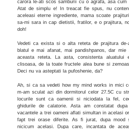
carora le-ati scos samburii cu o agrafa, asa cu
Atat de simplu e! In treacat fie spus, nu con
aceleasi eterne ingrediente, mama scoate prajituri 
sa-mi sara in cap dietistii, fratilor, e o prajitura,
doh!
Vedeti ca exista si o alta reteta de prajitura de
blatul e mai afanat, mai pandishpanos, dar mie 
aceasta reteta. La asta, consistenta aluatulu
clisoasa, de la toate fructele alea bune si zemoase 
Deci nu va asteptati la pufoshenie, da?
Ah, si ca sa vedeti how my mind works in mici ce
m-am sculat azi din dormitorul celor 27.5C cu str
locurile sunt ca oamenii si niciodata la fel, c
ghidurile de calatorie. Asta am constatat dup
vacantele a trei oameni aflati simultan in acelasi 
fapt trei orase diferite. As fi jurat, dupa mood 
nicicum acelasi. Dupa care, incantata de acea