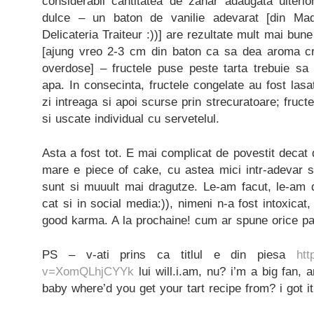
considerabil cantitatea de zahar adaugata ulter
dulce – un baton de vanilie adevarat [din M
Delicateria Traiteur :))] are rezultate mult mai bune
[ajung vreo 2-3 cm din baton ca sa dea aroma cr
overdose] – fructele puse peste tarta trebuie sa
apa. In consecinta, fructele congelate au fost las
zi intreaga si apoi scurse prin strecuratoare; fruct
si uscate individual cu servetelul.
Asta a fost tot. E mai complicat de povestit decat d
mare e piece of cake, cu astea mici intr-adevar s
sunt si muuult mai dragutze. Le-am facut, le-am d
cat si in social media:)), nimeni n-a fost intoxica
good karma. A la prochaine! cum ar spune orice pat
PS – v-ati prins ca titlul e din piesa
htt
v=XomQLhjCYYk
lui will.i.am, nu? i’m a big fan, an
baby where’d you get your tart recipe from? i got