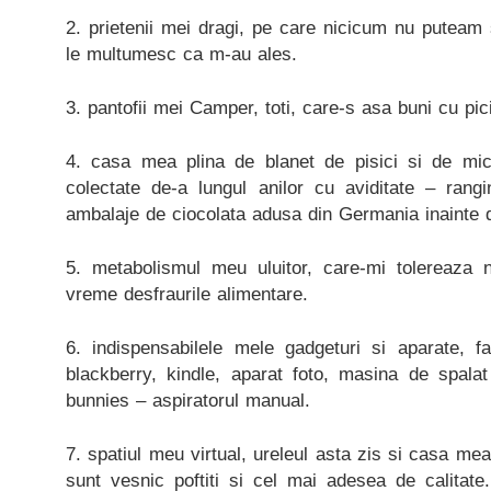
2. prietenii mei dragi, pe care nicicum nu puteam 
le multumesc ca m-au ales.
3. pantofii mei Camper, toti, care-s asa buni cu pic
4. casa mea plina de blanet de pisici si de mic
colectate de-a lungul anilor cu aviditate – rang
ambalaje de ciocolata adusa din Germania inainte d
5. metabolismul meu uluitor, care-mi tolereaza 
vreme desfraurile alimentare.
6. indispensabilele mele gadgeturi si aparate, fa
blackberry, kindle, aparat foto, masina de spala
bunnies – aspiratorul manual.
7. spatiul meu virtual, ureleul asta zis si casa me
sunt vesnic poftiti si cel mai adesea de calita