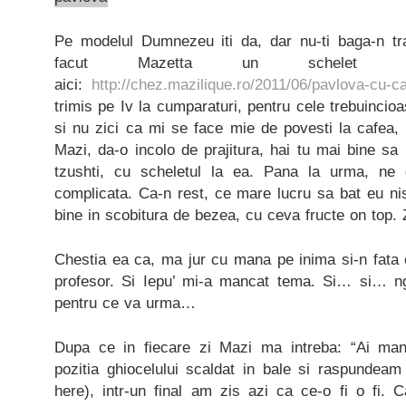
Pe modelul Dumnezeu iti da, dar nu-ti baga-n tr
facut Mazetta un schelet 
aici:
http://chez.mazilique.ro/2011/06/pavlova-cu-c
trimis pe Iv la cumparaturi, pentru cele trebuincioa
si nu zici ca mi se face mie de povesti la cafea, 
Mazi, da-o incolo de prajitura, hai tu mai bine sa 
tzushti, cu scheletul la ea. Pana la urma, ne
complicata. Ca-n rest, ce mare lucru sa bat eu ni
bine in scobitura de bezea, cu ceva fructe on top. Z
Chestia ea ca, ma jur cu mana pe inima si-n fata 
profesor. Si Iepu’ mi-a mancat tema. Si… si… ng
pentru ce va urma…
Dupa ce in fiecare zi Mazi ma intreba: “Ai manc
pozitia ghiocelului scaldat in bale si raspundeam
here), intr-un final am zis azi ca ce-o fi o fi.