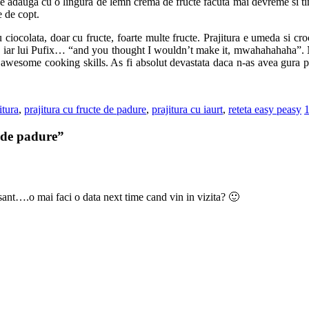
Se adauga cu o lingura de lemn crema de fructe facuta mai devreme si tinu
e de copt.
 ciocolata, doar cu fructe, foarte multe fructe. Prajitura e umeda si cr
a, iar lui Pufix… “and you thought I wouldn’t make it, mwahahahaha”. N
my awesome cooking skills. As fi absolut devastata daca n-as avea gura pl
itura
,
prajitura cu fructe de padure
,
prajitura cu iaurt
,
reteta easy peasy
e de padure”
sant….o mai faci o data next time cand vin in vizita? 🙂