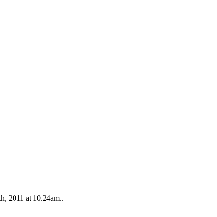
th, 2011
at
10.24am
..