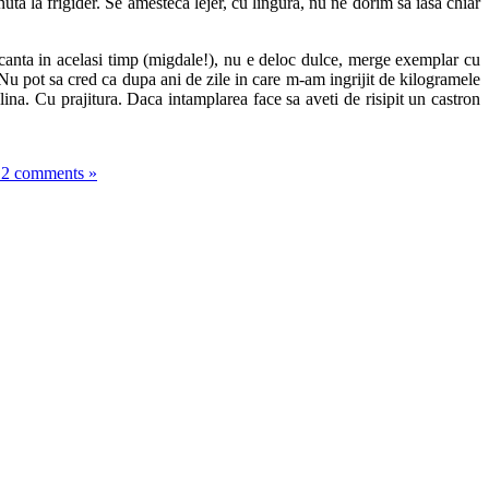
ta la frigider. Se amesteca lejer, cu lingura, nu ne dorim sa iasa chiar
ocanta in acelasi timp (migdale!), nu e deloc dulce, merge exemplar cu
u pot sa cred ca dupa ani de zile in care m-am ingrijit de kilogramele
ina. Cu prajitura. Daca intamplarea face sa aveti de risipit un castron
12 comments »