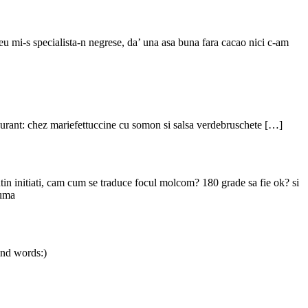
eu mi-s specialista-n negrese, da’ una asa buna fara cacao nici c-am
taurant: chez mariefettuccine cu somon si salsa verdebruschete […]
tin initiati, cam cum se traduce focul molcom? 180 grade sa fie ok? si
zuma
kind words:)