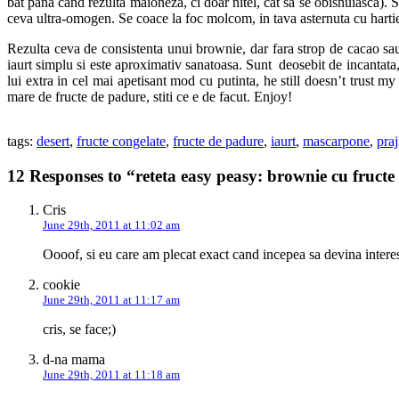
bat pana cand rezulta maioneza, ci doar nitel, cat sa se obisnuiasca). 
ceva ultra-omogen. Se coace la foc molcom, in tava asternuta cu harti
Rezulta ceva de consistenta unui brownie, dar fara strop de cacao sau
iaurt simplu si este aproximativ sanatoasa. Sunt deosebit de incantat
lui extra in cel mai apetisant mod cu putinta, he still doesn’t trust 
mare de fructe de padure, stiti ce e de facut. Enjoy!
tags:
desert
,
fructe congelate
,
fructe de padure
,
iaurt
,
mascarpone
,
praj
12 Responses to “reteta easy peasy: brownie cu fruct
Cris
June 29th, 2011 at 11:02 am
Oooof, si eu care am plecat exact cand incepea sa devina intere
cookie
June 29th, 2011 at 11:17 am
cris, se face;)
d-na mama
June 29th, 2011 at 11:18 am