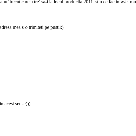
nu’ trecut careia tre’ sa-i ia locul productia 2011. stiu ce fac in w/e. mu
esa mea s-o trimiteti pe pustii;)
in acest sens :)))