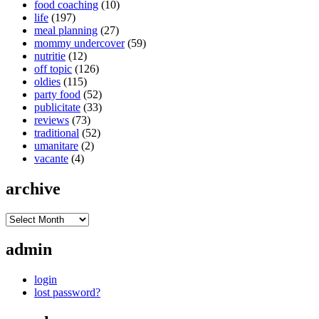
food coaching
(10)
life
(197)
meal planning
(27)
mommy undercover
(59)
nutritie
(12)
off topic
(126)
oldies
(115)
party food
(52)
publicitate
(33)
reviews
(73)
traditional
(52)
umanitare
(2)
vacante
(4)
archive
admin
login
lost password?