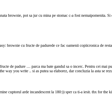
unata brownie, pot sa jur cu mina pe stomac c-a fost nemaipomenita. Si 
 peasy: brownie cu fructe de padurede ce fac oamenii copiicronica de res
e fructe de padure … parca ma bate gandul sa o incerc. Pentru cei mai pu
the way you write .. si as putea sa elaborez, dar concluzia la asta se re
mine cuptorul arde incandescent la 180:)) sper ca ti-a iesit. thx for the 