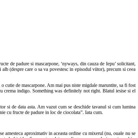
ructe de padure si mascarpone, ‘nyways, din cauza de Iepu’ solicitant,
 alb (despre care o sa va povestesc in episodul viitor), precum si ceea
 o cutie de mascarpone. Am mai pus niste migdale maruntite, sa fi fost
 crema indigo. Something was definitely not right. Blatul iesise si el
 ajutor si de data asta. Am vazut cum se deschide tavanul si cum lumina
nie cu fructe de padure in loc de ciocolata”. Iata cum.
at se amesteca aproximativ in aceasta ordine cu mixerul (nu, ouale nu se