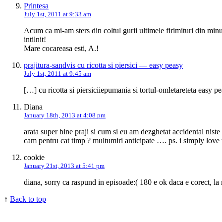
Printesa
July 1st, 2011 at 9:33 am
Acum ca mi-am sters din coltul gurii ultimele firimituri din min
intilnit!
Mare cocareasa esti, A.!
prajitura-sandvis cu ricotta si piersici — easy peasy
July 1st, 2011 at 9:45 am
[…] cu ricotta si piersiciiepumania si tortul-omletareteta easy
Diana
January 18th, 2013 at 4:08 pm
arata super bine praji si cum si eu am dezghetat accidental nist
cam pentru cat timp ? multumiri anticipate …. ps. i simply love 
cookie
January 21st, 2013 at 5:41 pm
diana, sorry ca raspund in episoade:( 180 e ok daca e corect, la 
↑
Back to top