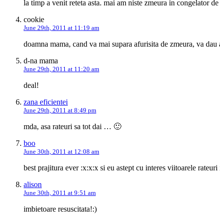
la timp a venit reteta asta. mai am niste zmeura in congelator de a
cookie
June 29th, 2011 at 11:19 am
doamna mama, cand va mai supara afurisita de zmeura, va dau adr
d-na mama
June 29th, 2011 at 11:20 am
deal!
zana eficientei
June 29th, 2011 at 8:49 pm
mda, asa rateuri sa tot dai … 🙂
boo
June 30th, 2011 at 12:08 am
best prajitura ever :x:x:x si eu astept cu interes viitoarele rateuri 
alison
June 30th, 2011 at 9:51 am
imbietoare resuscitata!:)