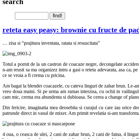
search
reteta easy peasy: brownie cu fructe de pa
… zisa si “prajitura inventata, ratata si resuscitata”
Totul a pornit de la un castron de coacaze negre, decongelate acciden
n-am reusit sa ma organizez intru a gasi o reteta adevarata, asa ca, p
ce se vroia a fi crema cu pricina.
Am bagat la blender coacazele, cu cateva linguri de zahar brun. Le-am
vreo doua maini. Si pe urma am ramas interzisa, cu ochii in vailingul
cam mic, crema era abundenta si dubioasa. Se cerea a change of plans
Din fericire, imaginatia mea deosebita si curajul cu care iau orice de
patrunde direct in vasul de mixer. Am primit revelatia si-am transforma
4 oua, o ceasca de ulei, 2 cani de zahar brun, 2 cani de faina, 4 lingu