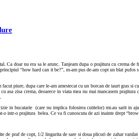
dure
tal. Ca doar nu era sa le arunc. Tanjeam dupa o prajitura cu crema de f
e principiul “how hard can it be?”, m-am pus de-am copt un blat pufos si
 facut piure, dupa care le-am amestecat cu un borcan de iaurt gras si cu
 cu asa zisa crema, deoarece in viata mea nu mai mancasem prajitura cu
.
cizie in bucatarie (care nu implica folosirea cutitelor) mi-au sarit in
t-o intr-o prajitura belea. Ce va fi cunoscuta de azi inainte drept “brow
rite de praf de copt, 1/2 lingurita de sare si doua plicuri de zahar vanil