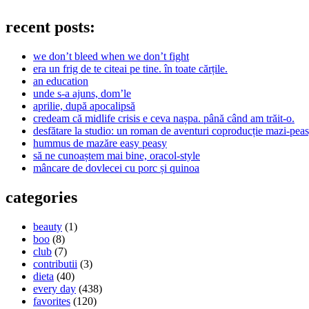
recent posts:
we don’t bleed when we don’t fight
era un frig de te citeai pe tine. în toate cărțile.
an education
unde s-a ajuns, dom’le
aprilie, după apocalipsă
credeam că midlife crisis e ceva nașpa. până când am trăit-o.
desfătare la studio: un roman de aventuri coproducție mazi-peas
hummus de mazăre easy peasy
să ne cunoaștem mai bine, oracol-style
mâncare de dovlecei cu porc și quinoa
categories
beauty
(1)
boo
(8)
club
(7)
contributii
(3)
dieta
(40)
every day
(438)
favorites
(120)