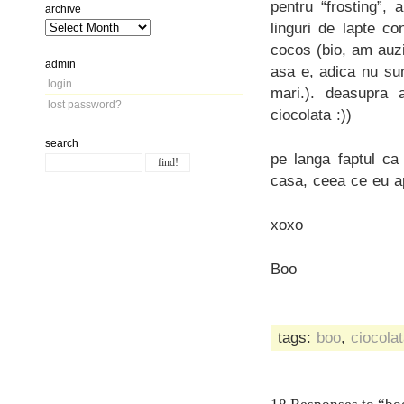
pentru “frosting”,
archive
linguri de lapte c
cocos (bio, am auzi
admin
asa e, adica nu sun
login
mari.). deasupra a
lost password?
ciocolata :))
search
pe langa faptul ca
casa, ceea ce eu ap
xoxo
Boo
tags:
boo
,
ciocola