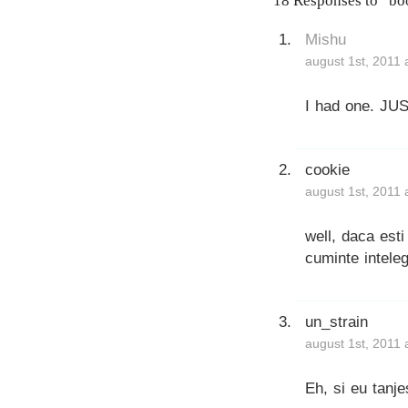
18 Responses to “bo
Mishu
august 1st, 2011 
I had one. JU
cookie
august 1st, 2011 
well, daca esti
cuminte intele
un_strain
august 1st, 2011 
Eh, si eu tanj