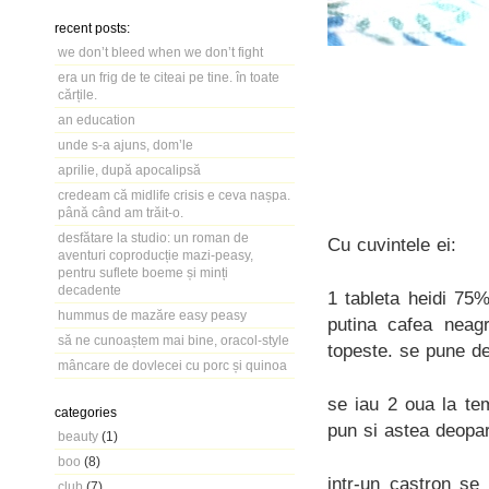
recent posts:
we don’t bleed when we don’t fight
era un frig de te citeai pe tine. în toate
cărțile.
an education
unde s-a ajuns, dom’le
aprilie, după apocalipsă
credeam că midlife crisis e ceva nașpa.
până când am trăit-o.
desfătare la studio: un roman de
Cu cuvintele ei:
aventuri coproducție mazi-peasy,
pentru suflete boeme și minți
decadente
1 tableta heidi 75
hummus de mazăre easy peasy
putina cafea neagr
să ne cunoaștem mai bine, oracol-style
topeste. se pune d
mâncare de dovlecei cu porc și quinoa
se iau 2 oua la te
categories
pun si astea deopa
beauty
(1)
boo
(8)
intr-un castron se
club
(7)