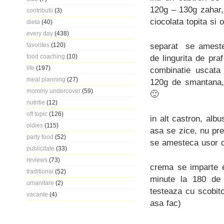
120g – 130g zahar,
contributii
(3)
ciocolata topita si 
dieta
(40)
every day
(438)
separat se amestec
favorites
(120)
food coaching
(10)
de lingurita de pra
life
(197)
combinatie uscata
meal planning
(27)
120g de smantana,
mommy undercover
(59)
🙂
nutritie
(12)
off topic
(126)
in alt castron, alb
oldies
(115)
asa se zice, nu pr
party food
(52)
se amesteca usor cu
publicitate
(33)
reviews
(73)
crema se imparte e
traditional
(52)
minute la 180 de g
umanitare
(2)
testeaza cu scobit
vacante
(4)
asa fac)