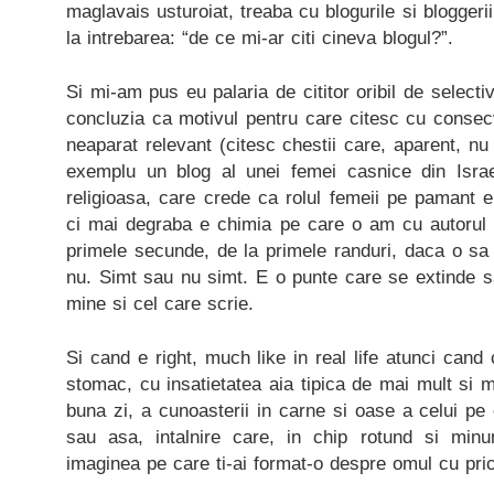
maglavais usturoiat, treaba cu blogurile si blogger
la intrebarea: “de ce mi-ar citi cineva blogul?”.
Si mi-am pus eu palaria de cititor oribil de selecti
concluzia ca motivul pentru care citesc cu consec
neaparat relevant (citesc chestii care, aparent, nu
exemplu un blog al unei femei casnice din Israe
religioasa, care crede ca rolul femeii pe pamant 
ci mai degraba e chimia pe care o am cu autorul s
primele secunde, de la primele randuri, daca o sa
nu. Simt sau nu simt. E o punte care se extinde sa
mine si cel care scrie.
Si cand e right, much like in real life atunci cand c
stomac, cu insatietatea aia tipica de mai mult si m
buna zi, a cunoasterii in carne si oase a celui pe 
sau asa, intalnire care, in chip rotund si minuna
imaginea pe care ti-ai format-o despre omul cu pric