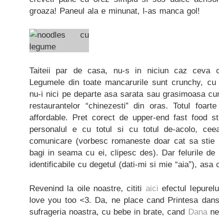
groaza! Paneul ala e minunat, l-as manca gol!
Taiteii par de casa, nu-s in niciun caz ceva 
Legumele din toate mancarurile sunt crunchy, cu 
nu-i nici pe departe asa sarata sau grasimoasa cu
restaurantelor “chinezesti” din oras. Totul foart
affordable. Pret corect de upper-end fast food stuf
personalul e cu totul si cu totul de-acolo, c
comunicare (vorbesc romaneste doar cat sa stie 
bagi in seama cu ei, clipesc des). Dar felurile d
identificabile cu degetul (dati-mi si mie “aia”), asa 
Revenind la oile noastre, cititi
aici
efectul Iepurel
love you too <3. Da, ne place cand Printesa danse
sufrageria noastra, cu bebe in brate, cand
Dana
ne 