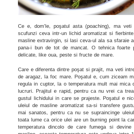
Ce e, dom’le, poşatul asta (poaching), ma veti 
scufunzi ceva intr-un lichid aromatizat si fierbinte
masline extravirgin, si lasi ceva-ul ala sa sfaraie a
pana-i bun de tot de mancat. O tehnica foarte pot
delicate, like oua, peste si fructe de mare.
Care e diferenta dintre poşat si prajit, ma veti intr
de aragaz, la foc mare. Poşatul e, cum ziceam mai
regula in cuptor, la o temperatura mult mai mica 
lucruri. Prajitul e rapid, pentru ca nu vrei ca tre
gustul lichidului in care se prajeste. Poşatul e ni
uleiul de masline aromatizat sa-si transfere gust
mai sanatos, pentru ca nu se supraincinge uleiu
toata lume ca orice ulei are un burning point la ca
temperatura dincolo de care fumega si devine t