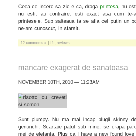
Ceea ce incerc sa zic e ca, draga
printesa
, nu es
nu esti, au contraire, esti exact asa cum te-a
printesele. Sub salteaua ta se afla cel putin un
ne-am cunoscut, in sfarsit.
12 comments »
|
life
,
reviews
mancare exagerat de sanatoasa
NOVEMBER 10TH, 2010 — 11:23AM
Sunt plumpy. Nu ma mai incap blugii skinny de
genunchi. Scartaie patul sub mine, se crapa parc
mei de elefanta. Plus ca I have a new found love 