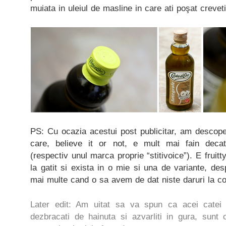
muiata in uleiul de masline in care ati poşat crevetii
PS: Cu ocazia acestui post publicitar, am descoper
care, believe it or not, e mult mai fain de
(respectiv unul marca proprie “stitivoice”). E fruitt
la gatit si exista in o mie si una de variante, des
mai multe cand o sa avem de dat niste daruri la co
Later edit: Am uitat sa va spun ca acei catei d
dezbracati de hainuta si azvarliti in gura, sunt 