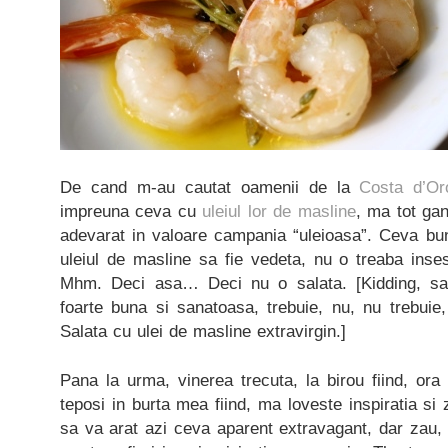
De cand m-au cautat oamenii de la
Costa d’Or
impreuna ceva cu
uleiul lor de masline
, ma tot ga
adevarat in valoare campania “uleioasa”. Ceva bun
uleiul de masline sa fie vedeta, nu o treaba inse
Mhm. Deci asa… Deci nu o salata. [Kidding, sal
foarte buna si sanatoasa, trebuie, nu, nu trebuie
Salata cu ulei de masline extravirgin.]
Pana la urma, vinerea trecuta, la birou fiind, ora p
teposi in burta mea fiind, ma loveste inspiratia si z
sa va arat azi ceva aparent extravagant, dar zau,