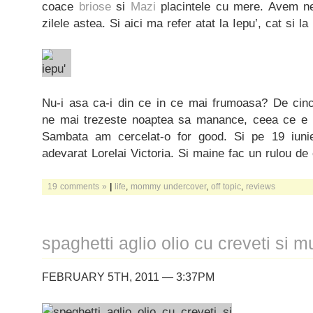
coace
briose
si
Mazi
placintele cu mere. Avem ne
zilele astea. Si aici ma refer atat la Iepu’, cat si l
Nu-i asa ca-i din ce in ce mai frumoasa? De cinci
ne mai trezeste noaptea sa manance, ceea ce e f
Sambata am cercelat-o for good. Si pe 19 iun
adevarat Lorelai Victoria. Si maine fac un rulou d
19 comments »
|
life
,
mommy undercover
,
off topic
,
reviews
spaghetti aglio olio cu creveti si m
FEBRUARY 5TH, 2011 — 3:37PM