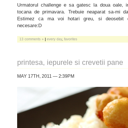
Urmatorul challenge e sa gatesc la doua oale, i
tocana de primavara. Trebuie neaparat sa-mi d
Estimez ca ma voi hotari greu, si deosebit 
necesare:D
13 comments »
|
every day
,
favorites
printesa, iepurele si crevetii pane
MAY 17TH, 2011 — 2:39PM