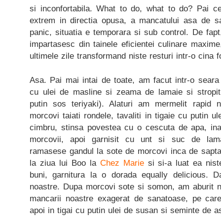
si inconfortabila. What to do, what to do? Pai 
extrem in directia opusa, a mancatului asa de s
panic, situatia e temporara si sub control. De fa
impartasesc din tainele eficientei culinare maxim
ultimele zile transformand niste resturi intr-o cina 
Asa. Pai mai intai de toate, am facut intr-o sear
cu ulei de masline si zeama de lamaie si stropit 
putin sos teriyaki). Alaturi am mermelit rapid 
morcovi taiati rondele, tavaliti in tigaie cu putin u
cimbru, stinsa povestea cu o cescuta de apa, ina
morcovii, apoi garnisit cu unt si suc de lam
ramasese gandul la sote de morcovi inca de sapt
la ziua lui Boo la
Chez Marie
si si-a luat ea nist
buni, garnitura la o dorada equally delicious. 
noastre. Dupa morcovi sote si somon, am aburit ni
mancarii noastre exagerat de sanatoase, pe care
apoi in tigai cu putin ulei de susan si seminte de 