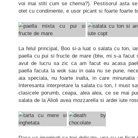
voi mai stiti cum se chema?). Pestisorul asta se 
otet cu condimente, e usor picant si foarte foarte b
La felul principal, Boo si-a luat o salata cu ton, i
paella cu pui si fructe de mare (btw, mi s-a facut 
avut de lucru sa zic ca am facut eu acasa pael
paella facuta la wok sau in oala nu se pune, nece
aia speciala, nu foarte inalta, in care minunati
Interesanta interpretare la salata cu ton, I must sa
clasicele porumb, ceapa, alea alea, ce se mai pun
salata de la Alioli avea mozzarella si ardei iute ros
Daca va imaginati ca trei delicate, una cu un ficat