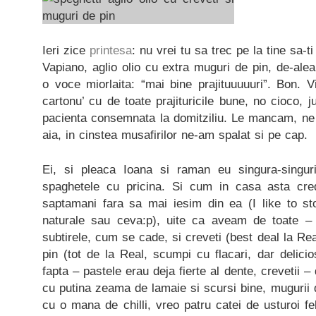
Ieri zice
printesa
: nu vrei tu sa trec pe la tine sa-
Vapiano, aglio olio cu extra muguri de pin, de-alea 
o voce miorlaita: “mai bine prajituuuuuri”. Bon. 
cartonu’ cu de toate prajituricile bune, no cioco, 
pacienta consemnata la domitziliu. Le mancam, ne
aia, in cinstea musafirilor ne-am spalat si pe cap.
Ei, si pleaca Ioana si raman eu singura-singuri
spaghetele cu pricina. Si cum in casa asta cre
saptamani fara sa mai iesim din ea (I like to s
naturale sau ceva:p), uite ca aveam de toate – 
subtirele, cum se cade, si creveti (best deal la Real
pin (tot de la Real, scumpi cu flacari, dar delicio
fapta – pastele erau deja fierte al dente, crevetii – 
cu putina zeama de lamaie si scursi bine, mugurii de 
cu o mana de chilli, vreo patru catei de usturoi feli