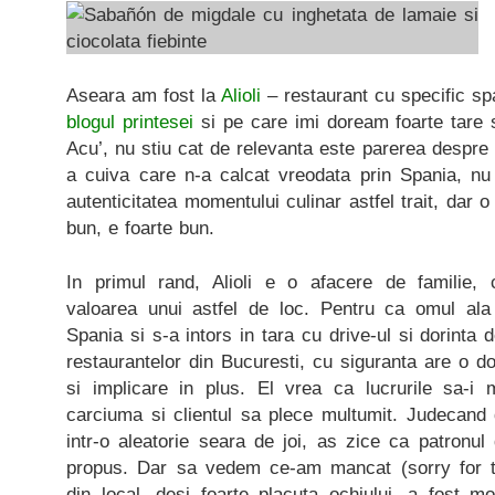
Aseara am fost la
Alioli
– restaurant cu specific sp
blogul printesei
si pe care imi doream foarte tare 
Acu’, nu stiu cat de relevanta este parerea despre
a cuiva care n-a calcat vreodata prin Spania, 
autenticitatea momentului culinar astfel trait, dar o
bun, e foarte bun.
In primul rand, Alioli e o afacere de familie, 
valoarea unui astfel de loc. Pentru ca omul ala
Spania si s-a intors in tara cu drive-ul si dorinta 
restaurantelor din Bucuresti, cu siguranta are o 
si implicare in plus. El vrea ca lucrurile sa-i
carciuma si clientul sa plece multumit. Judecand 
intr-o aleatorie seara de joi, as zice ca patronul 
propus. Dar sa vedem ce-am mancat (sorry for t
din local, desi foarte placuta ochiului, a fost m