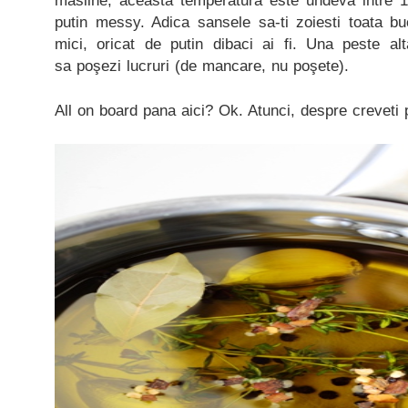
masline, aceasta temperatura este undeva intre 
putin messy. Adica sansele sa-ti zoiesti toata bu
mici, oricat de putin dibaci ai fi. Una peste al
sa poşezi lucruri (de mancare, nu poşete).
All on board pana aici? Ok. Atunci, despre creveti 