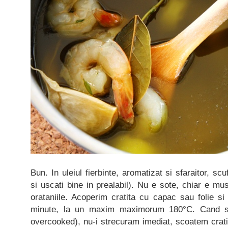
Bun. In uleiul fierbinte, aromatizat si sfaraitor, sc
si uscati bine in prealabil). Nu e sote, chiar e mus
orataniile. Acoperim cratita cu capac sau folie s
minute, la un maxim maximorum 180°C. Cand sun
overcooked), nu-i strecuram imediat, scoatem cratit