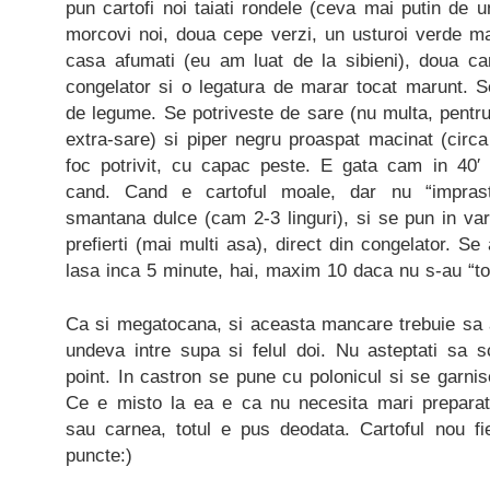
pun cartofi noi taiati rondele (ceva mai putin de 
morcovi noi, doua cepe verzi, un usturoi verde ma
casa afumati (eu am luat de la sibieni), doua c
congelator si o legatura de marar tocat marunt.
de legume. Se potriveste de sare (nu multa, pentru
extra-sare) si piper negru proaspat macinat (circa
foc potrivit, cu capac peste. E gata cam in 40′ –
cand. Cand e cartoful moale, dar nu “impras
smantana dulce (cam 2-3 linguri), si se pun in varf
prefierti (mai multi asa), direct din congelator. S
lasa inca 5 minute, hai, maxim 10 daca nu s-au “top
Ca si megatocana, si aceasta mancare trebuie sa a
undeva intre supa si felul doi. Nu asteptati sa sc
point. In castron se pune cu polonicul si se garni
Ce e misto la ea e ca nu necesita mari preparat
sau carnea, totul e pus deodata. Cartoful nou fie
puncte:)