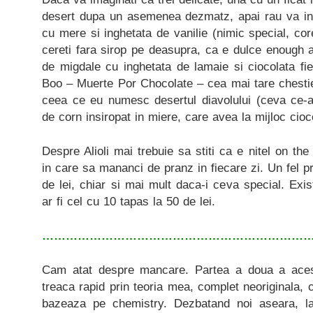
desert dupa un asemenea dezmatz, apai rau va inse
cu mere si inghetata de vanilie (nimic special, c
cereti fara sirop pe deasupra, ca e dulce enough a
de migdale cu inghetata de lamaie si ciocolata fi
Boo – Muerte Por Chocolate – cea mai tare chestie
ceea ce eu numesc desertul diavolului (ceva ce-
de corn insiropat in miere, care avea la mijloc cioc
Despre Alioli mai trebuie sa stiti ca e nitel on th
in care sa mananci de pranz in fiecare zi. Un fel pr
de lei, chiar si mai mult daca-i ceva special. Exis
ar fi cel cu 10 tapas la 50 de lei.
…………………………………………………………
Cam atat despre mancare. Partea a doua a aces
treaca rapid prin teoria mea, complet neoriginala, c
bazeaza pe chemistry. Dezbatand noi aseara, l