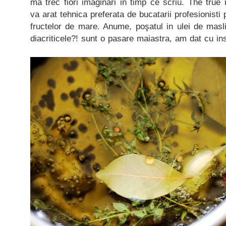
ma trec fiori imaginari in timp ce scriu. The tru
va arat tehnica preferata de bucatarii profesionisti 
fructelor de mare. Anume, poşatul in ulei de masl
diacriticele?! sunt o pasare maiastra, am dat cu in