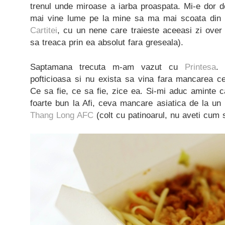
trenul unde miroase a iarba proaspata. Mi-e dor d
mai vine lume pe la mine sa ma mai scoata din r
Cartitei
, cu un nene care traieste aceeasi zi over
sa treaca prin ea absolut fara greseala).
Saptamana trecuta m-am vazut cu
Printesa
.
pofticioasa si nu exista sa vina fara mancarea c
Ce sa fie, ce sa fie, zice ea. Si-mi aduc aminte 
foarte bun la Afi, ceva mancare asiatica de la un
Thang Long AFC
(colt cu patinoarul, nu aveti cum s