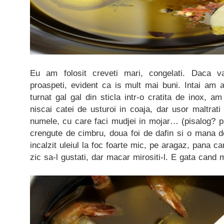
Eu am folosit creveti mari, congelati. Daca va 
proaspeti, evident ca is mult mai buni. Intai am a
turnat gal gal din sticla intr-o cratita de inox, a
niscai catei de usturoi in coaja, dar usor maltrat
numele, cu care faci mudjei in mojar… (pisalog? pi
crengute de cimbru, doua foi de dafin si o mana 
incalzit uleiul la foc foarte mic, pe aragaz, pana c
zic sa-l gustati, dar macar mirositi-l. E gata cand 