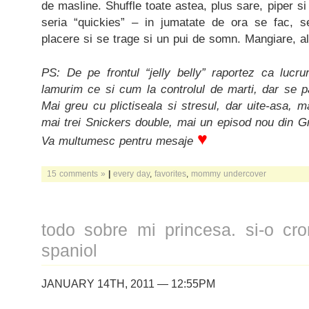
de masline. Shuffle toate astea, plus sare, piper si 
seria “quickies” – in jumatate de ora se fac,
placere si se trage si un pui de somn. Mangiare, al
PS: De pe frontul “jelly belly” raportez ca lucru
lamurim ce si cum la controlul de marti, dar se p
Mai greu cu plictiseala si stresul, dar uite-asa, ma
mai trei Snickers double, mai un episod nou din G
♥
Va multumesc pentru mesaje
15 comments »
|
every day
,
favorites
,
mommy undercover
todo sobre mi princesa. si-o cro
spaniol
JANUARY 14TH, 2011 — 12:55PM