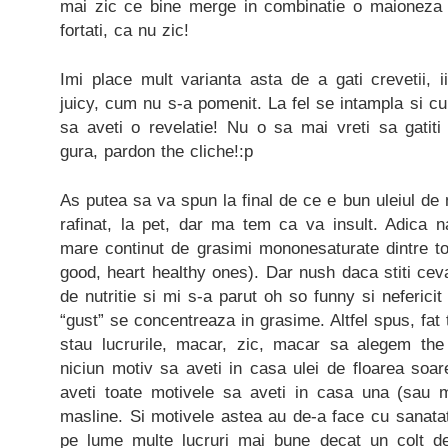
mai zic ce bine merge in combinatie o maioneza
fortati, ca nu zic!
Imi place mult varianta asta de a gati crevetii, ii
juicy, cum nu s-a pomenit. La fel se intampla si cu
sa aveti o revelatie! Nu o sa mai vreti sa gatiti 
gura, pardon the cliche!:p
As putea sa va spun la final de ce e bun uleiul de 
rafinat, la pet, dar ma tem ca va insult. Adica n
mare continut de grasimi mononesaturate dintre toat
good, heart healthy ones). Dar nush daca stiti cev
de nutritie si mi s-a parut oh so funny si neferic
“gust” se concentreaza in grasime. Altfel spus, fat
stau lucrurile, macar, zic, macar sa alegem the 
niciun motiv sa aveti in casa ulei de floarea soare
aveti toate motivele sa aveti in casa una (sau m
masline. Si motivele astea au de-a face cu sanatat
pe lume multe lucruri mai bune decat un colt de