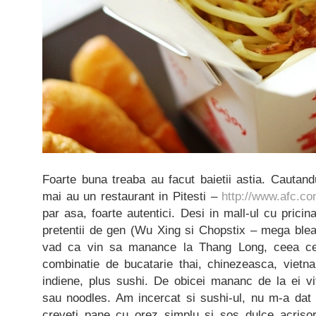
Foarte buna treaba au facut baietii astia. Cautan
mai au un restaurant in Pitesti –
http://www.afc.co
par asa, foarte autentici. Desi in mall-ul cu pricin
pretentii de gen (Wu Xing si Chopstix – mega bleah
vad ca vin sa manance la Thang Long, ceea ce 
combinatie de bucatarie thai, chinezeasca, vietna
indiene, plus sushi. De obicei mananc de la ei vi
sau noodles. Am incercat si sushi-ul, nu m-a dat 
creveti pane cu orez simplu si sos dulce acriso