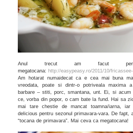
Anul trecut am facut pen
megatocana:
http://easypeasy.ro/2011/10/fricassee
Am hotarat numaidecat ca e cea mai buna ma
vreodata, poate si dintr-o potriveala maxima 
barbare – stiti, porc, smantana, unt. Ei, si acum
ce, vorba din popor, o cam bate la fund. Hai sa 
mai tare chestie de mancat toamna/iarna, ia
delicious pentru sezonul primavara-vara. De fapt,
“tocana de primavara”. Mai ceva ca megatocana!