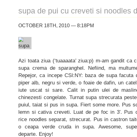
supa de pui cu creveti si noodles 
OCTOBER 18TH, 2010 — 8:18PM
Azi toata ziua (‘tuaaaata’ ziua:p) m-am gandit ca 
supa crema de sparanghel. Nefiind, ma multum
Repejor, ca incepe CSI:NY: baza de supa facuta di
piper alb, negru si verde, o foaie de dafin, un catel
iute uscat si sare. Calit in putin ulei de mas
chinezesti congelate. Turnat supa strecurata peste 
puiul, taiat si pus in supa. Fiert some more. Pus s
lemn si cativa creveti. Luat de pe foc in 3′. Pus c
rice noodles separat, strecurat. Pus in castron tait
o ceapa verde cruda in supa. Awesome, super-h
departe. Enjoy!