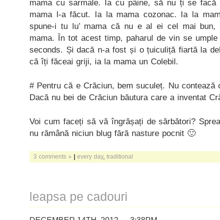
mama cu sarmale. Ia cu pâine, să nu ți se facă 
mama l-a făcut. Ia la mama cozonac. Ia la mam
spune-i tu lu’ mama că nu e al ei cel mai bun, 
mama. În tot acest timp, paharul de vin se umple 
seconds. Și dacă n-a fost și o țuiculiță fiartă la 
că îți făceai griji, ia la mama un Colebil.
# Pentru că e Crăciun, bem suculeț. Nu contează c
Dacă nu bei de Crăciun băutura care a inventat Cră
Voi cum faceți să vă îngrășați de sărbători? Spre
nu rămână niciun blug fără nasture pocnit 🙂
3 comments »
|
every day
,
traditional
leapsa pe cadouri