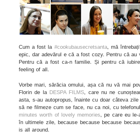
Cum a fost la
#cookubausecretsanta
, mă întrebaț
epic, dar adevărul e că a fost cozy. Pentru că au ve
Pentru că a fost ca-n familie. Și pentru că iubir
feeling of all.
Vorbe mari, sărăcia omului, așa că nu vă mai po
Florin de la
DESPA FILMS
, care nu ne cunoștea
asta, s-au autopropus, înainte cu doar câteva zil
să ne filmeze cum se face, nu ca noi, cu telefon
minutes worth of lovely memories
, pe care eu le-
în ultimele zile, because because because becau
is all around.