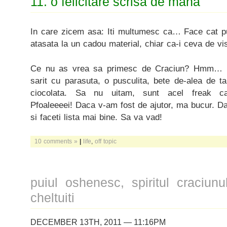
11. o felicitare scrisa de mana
In care zicem asa: Iti multumesc ca… Face cat pu
atasata la un cadou material, chiar ca-i ceva de vis
Ce nu as vrea sa primesc de Craciun? Hmm… 
sarit cu parasuta, o pusculita, bete de-alea de t
ciocolata. Sa nu uitam, sunt acel freak ca
Pfoaleeeei! Daca v-am fost de ajutor, ma bucur. Dac
si faceti lista mai bine. Sa va vad!
10 comments »
|
life
,
off topic
puiul oshenesc, spiritul craciun
cheltuiti
DECEMBER 13TH, 2011 — 11:16PM