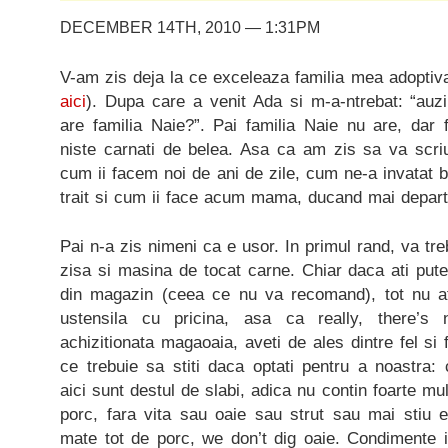
DECEMBER 14TH, 2010 — 1:31PM
V-am zis deja la ce exceleaza familia mea adoptiv
aici
). Dupa care a venit Ada si m-a-ntrebat: “auzi
are familia Naie?”. Pai familia Naie nu are, dar 
niste carnati de belea. Asa ca am zis sa va scriu
cum ii facem noi de ani de zile, cum ne-a invatat b
trait si cum ii face acum mama, ducand mai departe
Pai n-a zis nimeni ca e usor. In primul rand, va tr
zisa si masina de tocat carne. Chiar daca ati pute
din magazin (ceea ce nu va recomand), tot nu at
ustensila cu pricina, asa ca really, there’
achizitionata magaoaia, aveti de ales dintre fel si f
ce trebuie sa stiti daca optati pentru a noastra:
aici sunt destul de slabi, adica nu contin foarte m
porc, fara vita sau oaie sau strut sau mai stiu 
mate tot de porc, we don’t dig oaie. Condimente 