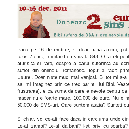
Pana pe 16 decembrie, si doar pana atunci, pute
folos 2 euro, trimitand un sms la 848. O faceti pen
afurisita si rara, despre a carui suferinta au s
suflet din online-ul romanesc. Iepu’ a racit pr
Usurel. Doar niste muci mai vanjosi. Si tot mi s-a 
sa imi imaginez prin ce trec parintii lui Bibi. Ves
frustranta), e ca suma de care e nevoie pentru ca m
macar nu e foarte mare, 100.000 de euro. Nu e m
50.000 de SMS-uri. Oare suntem atatia? Sunteti c
Si chiar, voi ce-ati face daca in carciuma unde cinat
Le-ati zambi? Le-ati da bani? I-ati privi cu scarba? 