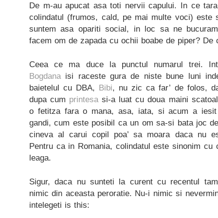
De m-au apucat asa toti nervii capului. In ce tar
colindatul (frumos, cald, pe mai multe voci) este
suntem asa opariti social, in loc sa ne bucura
facem om de zapada cu ochii boabe de piper? De 
Ceea ce ma duce la punctul numarul trei. Inti
Bogdana
isi raceste gura de niste bune luni in
baietelul cu DBA,
Bibi
, nu zic ca far’ de folos, d
dupa cum
printesa
si-a luat cu doua maini scatoal
o fetitza fara o mana, asa, iata, si acum a ies
gandi, cum este posibil ca un om sa-si bata joc de 
cineva al carui copil poa’ sa moara daca nu e
Pentru ca in Romania, colindatul este sinonim cu 
leaga.
Sigur, daca nu sunteti la curent cu recentul tam
nimic din aceasta peroratie. Nu-i nimic si nevermin
intelegeti is this: