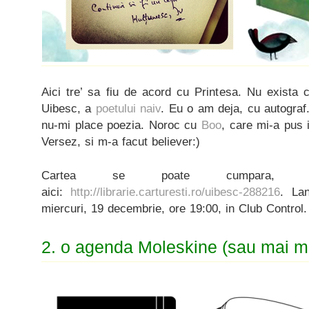
Aici tre’ sa fiu de acord cu Printesa. Nu exista 
Uibesc, a
poetului naiv
. Eu o am deja, cu autograf.
nu-mi place poezia. Noroc cu
Boo
, care mi-a pus i
Versez, si m-a facut believer:)
Cartea se poate cumpara, 
aici:
http://librarie.carturesti.ro/uibesc-288216
. Lan
miercuri, 19 decembrie, ore 19:00, in Club Control.
2. o agenda Moleskine (sau mai mu