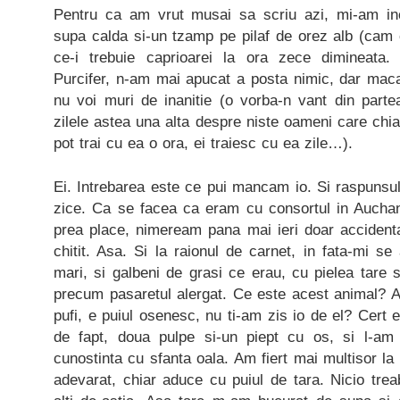
Pentru ca am vrut musai sa scriu azi, mi-am inc
supa calda si-un tzamp pe pilaf de orez alb (cam
ce-i trebuie caprioarei la ora zece dimineata. 
Purcifer, n-am mai apucat a posta nimic, dar maca
nu voi muri de inanitie (o vorba-n vant din par
zilele astea una alta despre niste oameni care chia
pot trai cu ea o ora, ei traiesc cu ea zile…).
Ei. Intrebarea este ce pui mancam io. Si raspunsu
zice. Ca se facea ca eram cu consortul in Aucha
prea place, nimeream pana mai ieri doar accident
chitit. Asa. Si la raionul de carnet, in fata-mi se
mari, si galbeni de grasi ce erau, cu pielea tare s
precum pasaretul alergat. Ce este acest animal? 
pufi, e puiul osenesc, nu ti-am zis io de el? Cert e
de fapt, doua pulpe si-un piept cu os, si l-am 
cunostinta cu sfanta oala. Am fiert mai multisor la
adevarat, chiar aduce cu puiul de tara. Nicio treab