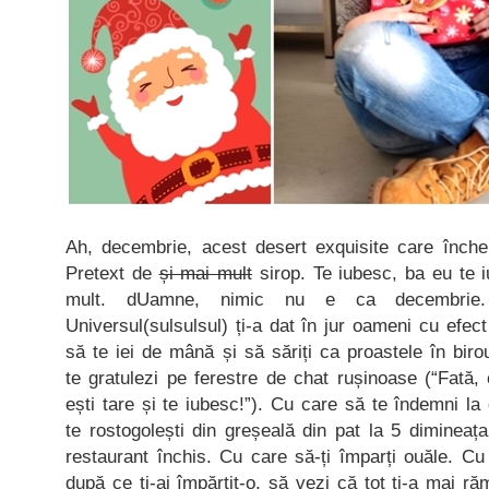
Ah, decembrie, acest desert exquisite care înche
Pretext de
și mai mult
sirop. Te iubesc, ba eu te 
mult. dUamne, nimic nu e ca decembrie.
Universul(sulsulsul) ți-a dat în jur oameni cu efec
să te iei de mână și să săriți ca proastele în birou
te gratulezi pe ferestre de chat rușinoase (“Fată, 
ești tare și te iubesc!”). Cu care să te îndemni la
te rostogolești din greșeală din pat la 5 dimineața
restaurant închis. Cu care să-ți împarți ouăle. Cu 
după ce ți-ai împărțit-o, să vezi că tot ți-a mai ră