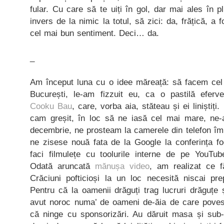
fular. Cu care să te uiți în gol, dar mai ales în pl
invers de la nimic la totul, să zici: da, frățică, 
cel mai bun sentiment. Deci… da.
_
Am început luna cu o idee măreață: să facem cel
București, le-am fizzuit eu, ca o pastilă eferv
Cooku Bau
, care, vorba aia, stăteau și ei liniștiți
cam greșit, în loc să ne iasă cel mai mare, ne-
decembrie, ne prosteam la camerele din telefon îm
ne zisese nouă fata de la Google la conferința fo
faci filmulețe cu toolurile interne de pe YouTu
Odată aruncată
mănușa video
, am realizat ce
Crăciuni pofticioși la un loc necesită niscai pre
Pentru că la oamenii drăguți trag lucruri drăguțe
avut noroc numa’ de oameni de-ăia de care poves
că ninge cu sponsorizări. Au dăruit masa și sub-