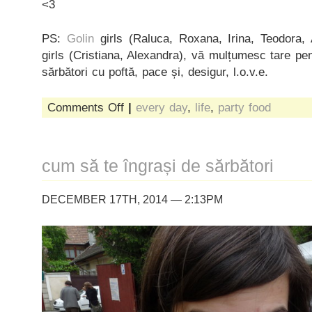
<3
PS:
Golin
girls (Raluca, Roxana, Irina, Teodora,
girls (Cristiana, Alexandra), vă mulțumesc tare pen
sărbători cu poftă, pace și, desigur, l.o.v.e.
on
Comments Off
|
every day
,
life
,
party food
decembrie
cum să te îngrași de sărbători
DECEMBER 17TH, 2014 — 2:13PM