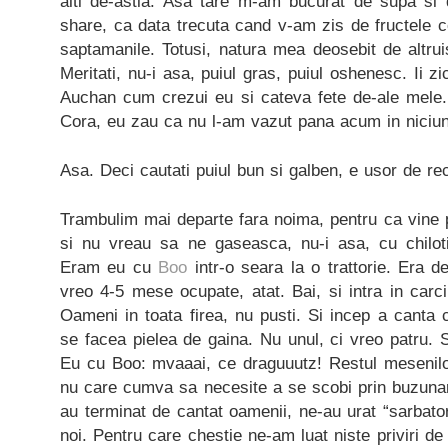
alti de-astia. Asa tare m-am bucurat de supa si d
share, ca data trecuta cand v-am zis de fructele 
saptamanile. Totusi, natura mea deosebit de altruist
Meritati, nu-i asa, puiul gras, puiul oshenesc. Ii 
Auchan cum crezui eu si cateva fete de-ale mele. 
Cora, eu zau ca nu l-am vazut pana acum in niciun
Asa. Deci cautati puiul bun si galben, e usor de re
Trambulim mai departe fara noima, pentru ca vine pe
si nu vreau sa ne gaseasca, nu-i asa, cu chilotii
Eram eu cu
Boo
intr-o seara la o trattorie. Era de
vreo 4-5 mese ocupate, atat. Bai, si intra in carc
Oameni in toata firea, nu pusti. Si incep a canta 
se facea pielea de gaina. Nu unul, ci vreo patru. Si 
Eu cu Boo: mvaaai, ce draguuutz! Restul mesenilor
nu care cumva sa necesite a se scobi prin buzunar
au terminat de cantat oamenii, ne-au urat “sarbator
noi. Pentru care chestie ne-am luat niste priviri d