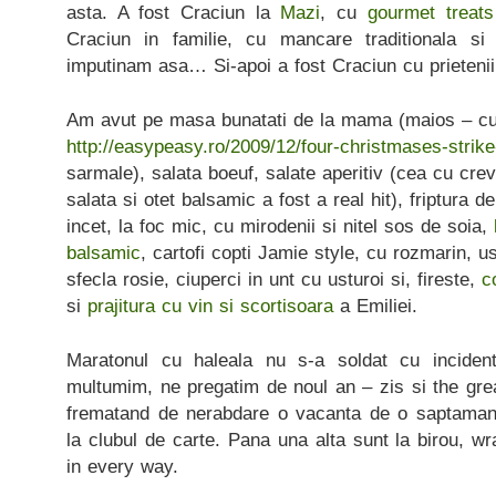
asta. A fost Craciun la
Mazi
, cu
gourmet treats
Craciun in familie, cu mancare traditionala si
imputinam asa… Si-apoi a fost Craciun cu prietenii,
Am avut pe masa bunatati de la mama (maios – cu 
http://easypeasy.ro/2009/12/four-christmases-strike
sarmale), salata boeuf, salate aperitiv (cea cu cre
salata si otet balsamic a fost a real hit), friptura d
incet, la foc mic, cu mirodenii si nitel sos de soia,
balsamic
, cartofi copti Jamie style, cu rozmarin, u
sfecla rosie, ciuperci in unt cu usturoi si, fireste,
c
si
prajitura cu vin si scortisoara
a Emiliei.
Maratonul cu haleala nu s-a soldat cu inciden
multumim, ne pregatim de noul an – zis si the gre
frematand de nerabdare o vacanta de o saptamana
la clubul de carte. Pana una alta sunt la birou, w
in every way.