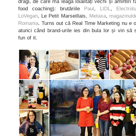
dragi, de care mă leagă loialități vechi și amintiri 
food coaching): brutăriile
Paul
,
LIDL
,
Electrol
LoVegan
, Le Petit Marseillais,
Metaxa
,
magazinulde
Romania
. Turns out că Real Time Marketing nu e o 
atunci când brand-urile ies din bula lor și vin să 
fun of it.