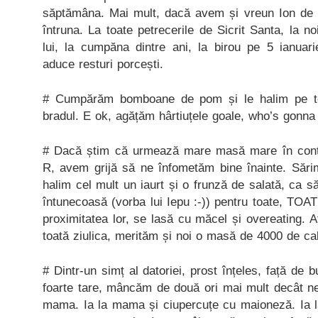
săptămâna. Mai mult, dacă avem și vreun Ion de 
întruna. La toate petrecerile de Sicrit Santa, la
lui, la cumpăna dintre ani, la birou pe 5 ianuar
aduce resturi porcești.
# Cumpărăm bomboane de pom și le halim pe t
bradul. E ok, agățăm hârtiuțele goale, who’s gonn
# Dacă știm că urmează mare masă mare în contul
R, avem grijă să ne înfometăm bine înainte. Sări
halim cel mult un iaurt și o frunză de salată, ca să
întunecoasă (vorba lui Iepu :-)) pentru toate, TOAT
proximitatea lor, se lasă cu măcel și overeating. Af
toată ziulica, merităm și noi o masă de 4000 de cal
# Dintr-un simț al datoriei, prost înțeles, față de 
foarte tare, mâncăm de două ori mai mult decât ne 
mama. Ia la mama și ciupercuțe cu maioneză. Ia la