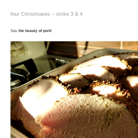
four Christmases – strike 3 & 4
Sau
the beauty of pork
!