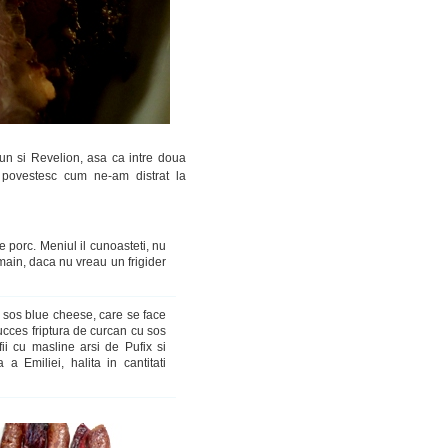
un si Revelion, asa ca intre doua
a povestesc cum ne-am distrat la
 porc. Meniul il cunoasteti, nu
 main, daca nu vreau un frigider
i sos blue cheese, care se face
ucces friptura de curcan cu sos
ii cu masline arsi de Pufix si
 a Emiliei, halita in cantitati