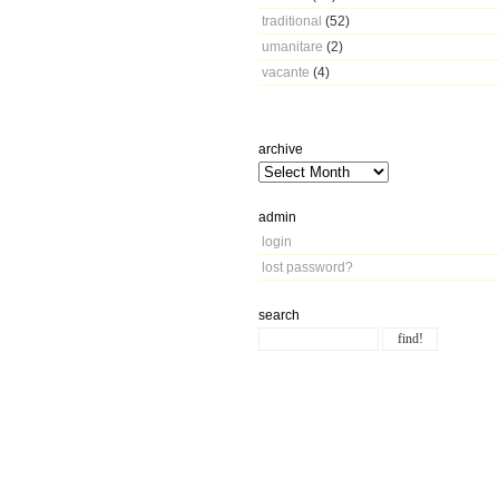
traditional
(52)
umanitare
(2)
vacante
(4)
archive
admin
login
lost password?
search