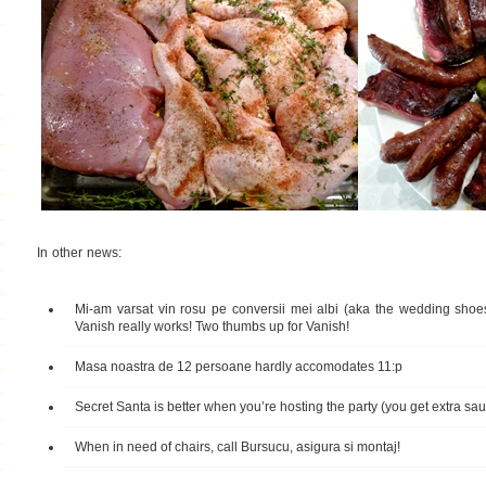
In other news:
Mi-am varsat vin rosu pe conversii mei albi (aka the wedding shoes
Vanish really works! Two thumbs up for Vanish!
Masa noastra de 12 persoane hardly accomodates 11:p
Secret Santa is better when you’re hosting the party (you get extra sa
When in need of chairs, call Bursucu, asigura si montaj!