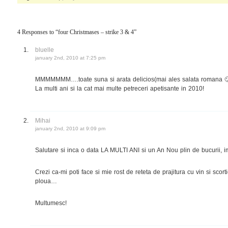
4 Responses to “four Christmases – strike 3 & 4”
bluelle
january 2nd, 2010 at 7:25 pm
MMMMMMM….toate suna si arata delicios(mai ales salata romana 
La multi ani si la cat mai multe petreceri apetisante in 2010!
Mihai
january 2nd, 2010 at 9:09 pm
Salutare si inca o data LA MULTI ANI si un An Nou plin de bucurii, i
Crezi ca-mi poti face si mie rost de reteta de prajitura cu vin si scor
ploua…
Multumesc!