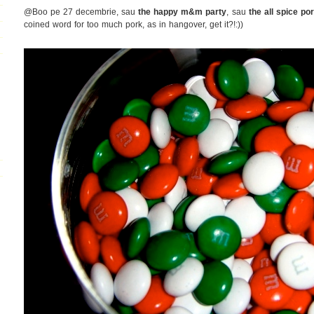
@Boo pe 27 decembrie, sau
the happy m&m party
, sau
the all spice po
coined word for too much pork, as in hangover, get it?!:))