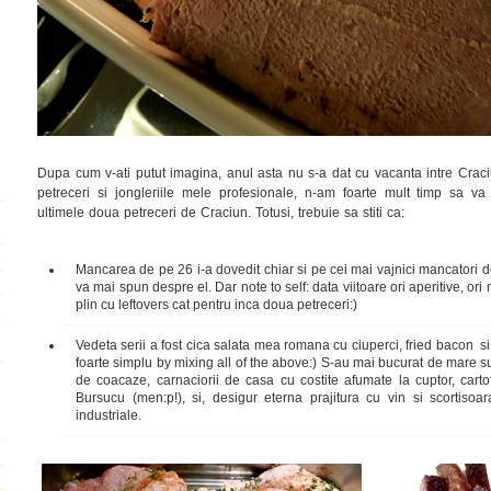
Dupa cum v-ati putut imagina, anul asta nu s-a dat cu vacanta intre Craci
petreceri si jongleriile mele profesionale, n-am foarte mult timp sa v
ultimele doua petreceri de Craciun. Totusi, trebuie sa stiti ca:
Mancarea de pe 26 i-a dovedit chiar si pe cei mai vajnici mancatori de
va mai spun despre el. Dar note to self: data viitoare ori aperitive, ori
plin cu leftovers cat pentru inca doua petreceri:)
Vedeta serii a fost cica salata mea romana cu ciuperci, fried bacon s
foarte simplu by mixing all of the above:) S-au mai bucurat de mare s
de coacaze, carnaciorii de casa cu costite afumate la cuptor, cartof
Bursucu (men:p!), si, desigur eterna prajitura cu vin si scortisoara
industriale.