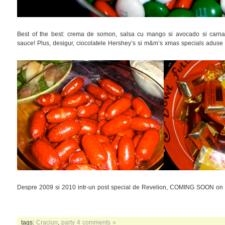
Best of the best: crema de somon, salsa cu mango si avocado si carnacio
sauce! Plus, desigur, ciocolatele Hershey’s si m&m’s xmas specials aduse 
Despre 2009 si 2010 intr-un post special de Revelion, COMING SOON on 
tags:
Craciun
,
party
4 comments »