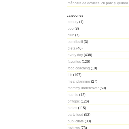
mâncare de dovlecei cu porc și quinoa
categories
beauty
(1)
boo
(8)
club
(7)
contributii
(3)
dieta
(40)
every day
(438)
favorites
(120)
food coaching
(10)
life
(197)
meal planning
(27)
mommy undercover
(59)
nutritie
(12)
off topic
(126)
oldies
(115)
party food
(52)
publicitate
(33)
reviews
(73)