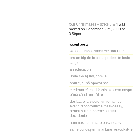
four Christmases – strike 3 & 4
was
posted on
December 30th, 2009
at
3.59pm
..
recent posts:
we don’t bleed when we don’t fight
era un frig de te citeai pe tine. în toate
cărțile.
an education
unde s-a ajuns, dom’le
aprilie, după apocalipsă
credeam că midlife crisis e ceva nașpa.
până când am trăit-o.
desfătare la studio: un roman de
aventuri coproducție mazi-peasy,
pentru suflete boeme și minți
decadente
hummus de mazăre easy peasy
să ne cunoaștem mai bine, oracol-style