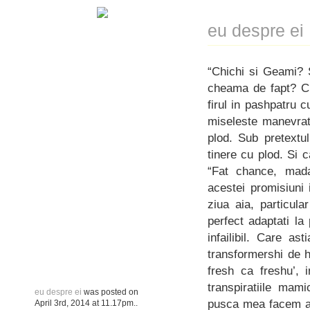
eu despre ei
“Chichi si Geami? 
cheama de fapt? Cr
firul in pashpatru 
miseleste manevrati
plod. Sub pretextu
tinere cu plod. Si 
“Fat chance, mada
acestei promisiuni i
ziua aia, particul
perfect adaptati la
infailibil. Care a
transformershi de ha
fresh ca freshu’,
transpiratiile mam
eu despre ei
was posted on
pusca mea facem ai
April 3rd, 2014
at
11.17pm
..