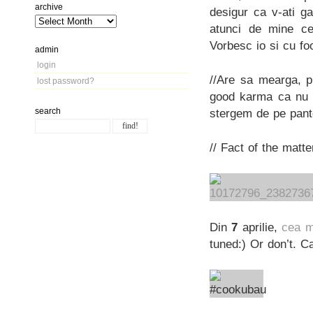
archive
desigur ca v-ati g
atunci de mine c
Vorbesc io si cu fo
admin
login
//Are sa mearga, p
lost password?
good karma ca nu ar
search
stergem de pe panto
// Fact of the matte
Din
7
aprilie,
cea m
tuned:) Or don’t. C