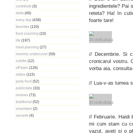
ingredientele? Pai 
contributii
(3)
reteta? Ha! In cu
dieta
(40)
foarte tare!
every day
(438)
favorites
(120)
food coaching
(10)
life
(197)
meal planning
(27)
// Decembrie. Si c
mommy undercover
(59)
cronicarul vostru. 
nutritie
(12)
vorba aia, consulta
off topic
(126)
oldies
(115)
party food
(52)
// Lua-v-as lumea s
publicitate
(33)
reviews
(73)
traditional
(52)
umanitare
(2)
vacante
(4)
// Februarie. Haidi
mi cum stam cu cut
vazut, aveti si o 