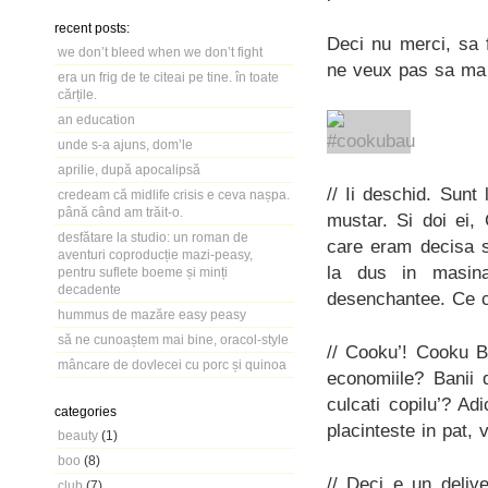
recent posts:
Deci nu merci, sa 
we don’t bleed when we don’t fight
ne veux pas sa ma i
era un frig de te citeai pe tine. în toate
cărțile.
an education
unde s-a ajuns, dom’le
aprilie, după apocalipsă
// Ii deschid. Sunt
credeam că midlife crisis e ceva nașpa.
până când am trăit-o.
mustar. Si doi ei, 
desfătare la studio: un roman de
care eram decisa s
aventuri coproducție mazi-peasy,
la dus in masina
pentru suflete boeme și minți
decadente
desenchantee. Ce c
hummus de mazăre easy peasy
să ne cunoaștem mai bine, oracol-style
// Cooku’! Cooku B
mâncare de dovlecei cu porc și quinoa
economiile? Banii
culcati copilu’? Ad
categories
placinteste in pat, 
beauty
(1)
boo
(8)
// Deci e un deli
club
(7)