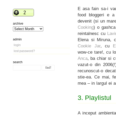
E asa fain sa-i vad
food bloggeri e a r
devenit (si un mare
archive
Cooking
) o gashca
reintalnesc cu
Lavi
Elena si Miruna,
admin
login
Cookie Jar
, cu
E
lost password?
wow-ce tare!, cu l
Anca
, ba chiar si
search
vazut-o din 2006(!
recunoscut-o decat
stie-ea. Ce mai, f
mea – in largul ei a
3. Playlistul
A inceput ambienta