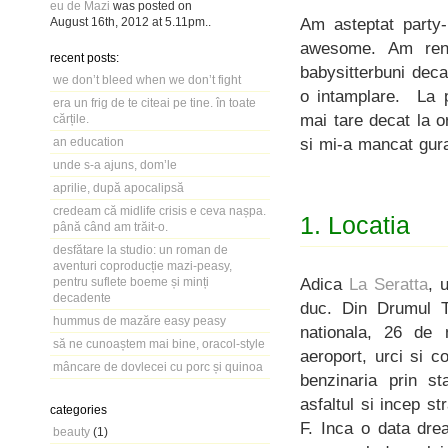
eu de Mazi
was posted on
Am asteptat party-
August 16th, 2012
at
5.11pm
..
awesome. Am renu
recent posts:
babysitterbuni deca
we don’t bleed when we don’t fight
o intamplare. La 
era un frig de te citeai pe tine. în toate
mai tare decat la o
cărțile.
si mi-a mancat gura
an education
unde s-a ajuns, dom’le
aprilie, după apocalipsă
credeam că midlife crisis e ceva nașpa.
1. Locatia
până când am trăit-o.
desfătare la studio: un roman de
aventuri coproducție mazi-peasy,
Adica
La Seratta
, 
pentru suflete boeme și minți
decadente
duc. Din Drumul T
hummus de mazăre easy peasy
nationala, 26 de 
să ne cunoaștem mai bine, oracol-style
aeroport, urci si c
mâncare de dovlecei cu porc și quinoa
benzinaria prin s
asfaltul si incep 
categories
F. Inca o data dre
beauty
(1)