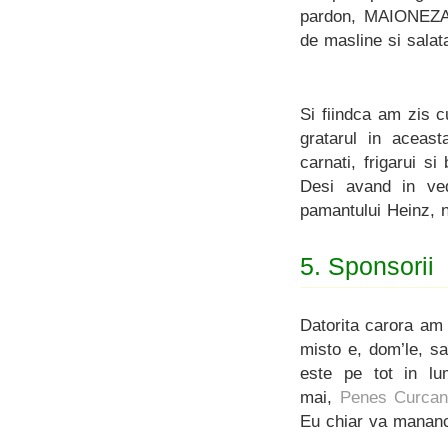
pardon, MAIONEZA
de masline si sala
Si fiindca am zis c
gratarul in aceas
carnati, frigarui 
Desi avand in ve
pamantului Heinz, n
5. Sponsorii
Datorita carora am
misto e, dom’le, s
este pe tot in l
mai,
Penes Curca
Eu chiar va manan