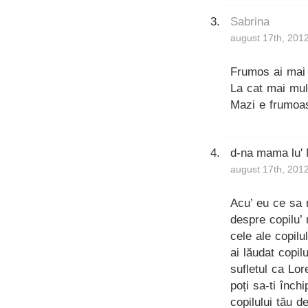
Sabrina
august 17th, 201
Frumos ai mai 
La cat mai mul
Mazi e frumoas
d-na mama lu'
august 17th, 201
Acu’ eu ce sa 
despre copilu’ 
cele ale copilu
ai lăudat copil
sufletul ca Lo
poți sa-ti înc
copilului tău d