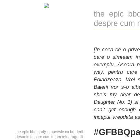
the epic bbq
despre cum m
[In ceea ce o prive
care o simteam in
exemplu. Aseara nu
way, pentru care
Polarizeaza. Vrei 
Baietii vor s-o ai
she’s my dear dea
Daughter No. 1) si
can’t get enough 
inceput vreodata as
#GFBBQpa
the epic bbq party. o poveste cu broderii
desuete despre cum m-am reindragostit