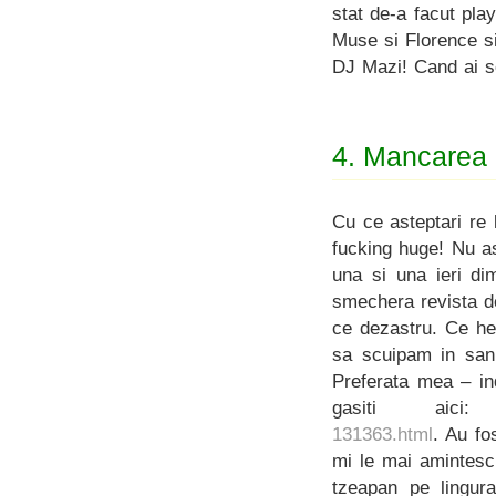
stat de-a facut pla
Muse si Florence si
DJ Mazi! Cand ai s
4. Mancarea
Cu ce asteptari re
fucking huge! Nu as 
una si una ieri di
smechera revista d
ce dezastru. Ce he
sa scuipam in san
Preferata mea – ind
gasiti aic
131363.html
. Au fo
mi le mai amintesc
tzeapan pe lingura