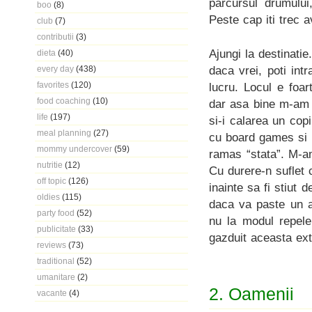
parcursul drumului
boo
(8)
Peste cap iti trec a
club
(7)
contributii
(3)
Ajungi la destinatie
dieta
(40)
daca vrei, poti in
every day
(438)
favorites
(120)
lucru. Locul e foar
food coaching
(10)
dar asa bine m-am 
life
(197)
si-i calarea un cop
meal planning
(27)
cu board games si p
mommy undercover
(59)
ramas “stata”. M-a
nutritie
(12)
Cu durere-n suflet 
off topic
(126)
inainte sa fi stiut
oldies
(115)
daca va paste un a
party food
(52)
nu la modul repele
publicitate
(33)
gazduit aceasta ex
reviews
(73)
traditional
(52)
umanitare
(2)
2. Oamenii
vacante
(4)