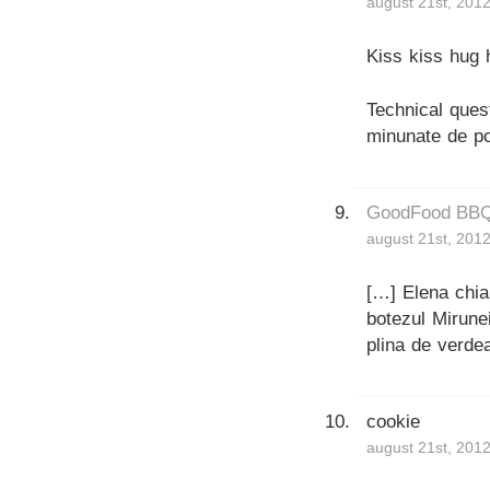
august 21st, 201
Kiss kiss hug
Technical ques
minunate de po
GoodFood BBQ 
august 21st, 2012
[…] Elena chiar
botezul Mirune
plina de verdea
cookie
august 21st, 2012