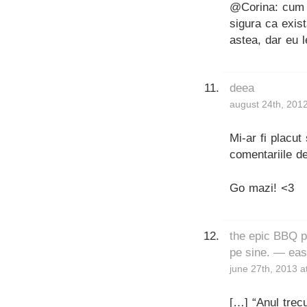
@Corina: cum s
sigura ca exist
astea, dar eu l
deea
august 24th, 201
Mi-ar fi placu
comentariile de
Go mazi! <3
the epic BBQ p
pe sine. — ea
june 27th, 2013 a
[…] “Anul trec