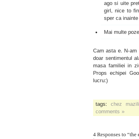
ago si uite pr
girl, nice to f
sper ca inainte
Mai multe poze
Cam asta e. N-am ni
doar sentimentul ala
masa familiei in z
Props echipei Go
lucru:)
tags:
chez mazil
comments »
4 Responses to “the 