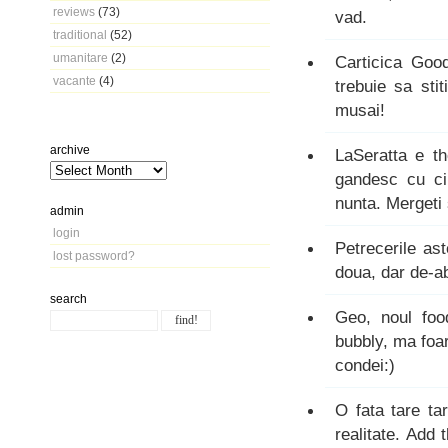
reviews
(73)
vad.
traditional
(52)
umanitare
(2)
Carticica Goo
vacante
(4)
trebuie sa stit
musai!
archive
LaSeratta e t
gandesc cu ciu
nunta. Mergeti 
admin
login
Petrecerile as
lost password?
doua, dar de-a
search
Geo, noul foo
bubbly, ma foar
condei:)
O fata tare ta
realitate. Add 