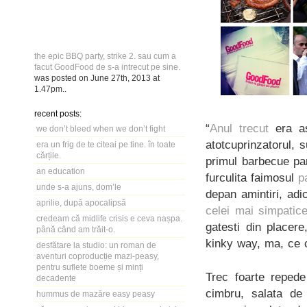
the epic BBQ party, strike 2. sau cum a
facut GoodFood de s-a intrecut pe sine.
was posted on
June 27th, 2013
at
1.47pm
..
recent posts:
“
Anul trecut
era as
we don’t bleed when we don’t fight
atotcuprinzatorul, 
era un frig de te citeai pe tine. în toate
cărțile.
primul barbecue pa
an education
furculita faimosul
p
unde s-a ajuns, dom’le
depan amintiri, adi
aprilie, după apocalipsă
celei mai simpatice
credeam că midlife crisis e ceva nașpa.
gatesti din placer
până când am trăit-o.
kinky way, ma, ce 
desfătare la studio: un roman de
aventuri coproducție mazi-peasy,
pentru suflete boeme și minți
Trec foarte repede
decadente
cimbru, salata de
hummus de mazăre easy peasy