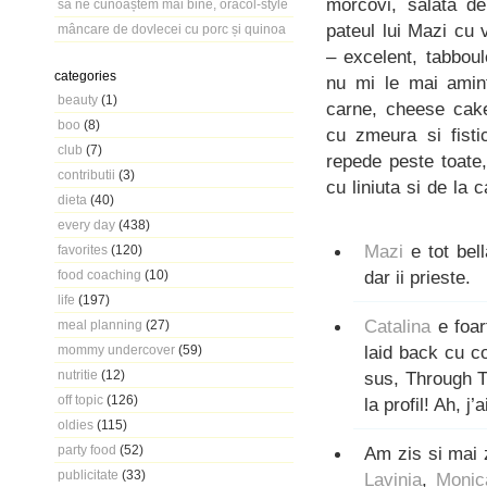
morcovi, salata de
să ne cunoaștem mai bine, oracol-style
pateul lui Mazi cu 
mâncare de dovlecei cu porc și quinoa
– excelent, tabboul
categories
nu mi le mai amint
beauty
(1)
carne, cheese cake
boo
(8)
cu zmeura si fisti
club
(7)
repede peste toate
contributii
(3)
cu liniuta si de la c
dieta
(40)
every day
(438)
Mazi
e tot bell
favorites
(120)
dar ii prieste.
food coaching
(10)
life
(197)
Catalina
e foar
meal planning
(27)
laid back cu co
mommy undercover
(59)
nutritie
(12)
sus, Through T
off topic
(126)
la profil! Ah, j’
oldies
(115)
party food
(52)
Am zis si mai 
publicitate
(33)
Lavinia
,
Monic