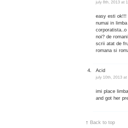
july 8th, 2013 at
easy esti ok!!!
numai in limba
corporatista..o
noi? de romani
scrii atat de f
romana si roman
Acid
july 10th, 2013 a
imi place limb
and got her pr
↑
Back to top