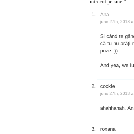
intrecut pe sine.”
Ana
june 27th, 2013 a
Și când te gând
că tu nu arăţi 
poze :))
And yea, we lu
cookie
june 27th, 2013 a
ahahhahah, Ana
roxana