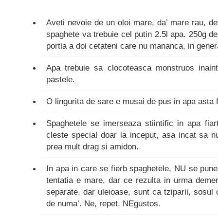
Aveti nevoie de un oloi mare, da’ mare rau, d
spaghete va trebuie cel putin 2.5l apa. 250g 
portia a doi cetateni care nu mananca, in genera
Apa trebuie sa clocoteasca monstruos inain
pastele.
O lingurita de sare e musai de pus in apa asta f
Spaghetele se imerseaza stiintific in apa fia
cleste special doar la inceput, asa incat sa n
prea mult drag si amidon.
In apa in care se fierb spaghetele, NU se pune 
tentatia e mare, dar ce rezulta in urma demers
separate, dar uleioase, sunt ca tziparii, sosul
de numa’. Ne, repet, NEgustos.