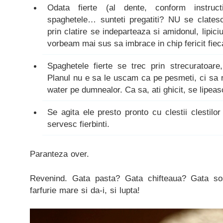
Odata fierte (al dente, conform instruct
spaghetele… sunteti pregatiti? NU se clate
prin clatire se indeparteaza si amidonul, lipic
vorbeam mai sus sa imbrace in chip fericit fi
Spaghetele fierte se trec prin strecuratoare
Planul nu e sa le uscam ca pe pesmeti, ci sa
water pe dumnealor. Ca sa, ati ghicit, se lipeas
Se agita ele presto pronto cu clestii clestilo
servesc fierbinti.
Paranteza over.
Revenind. Gata pasta? Gata chifteaua? Gata so
farfurie mare si da-i, si lupta!