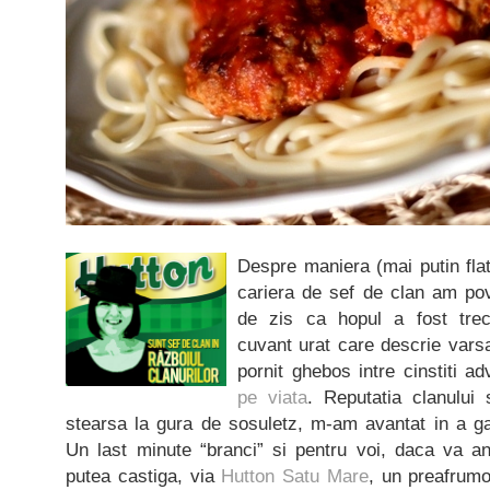
Despre maniera (mai putin fla
cariera de sef de clan am po
de zis ca hopul a fost trecu
cuvant urat care descrie vars
pornit ghebos intre cinstiti a
pe viata
. Reputatia clanului 
stearsa la gura de sosuletz, m-am avantat in a ga
Un last minute “branci” si pentru voi, daca va an
putea castiga, via
Hutton Satu Mare
, un preafrumo