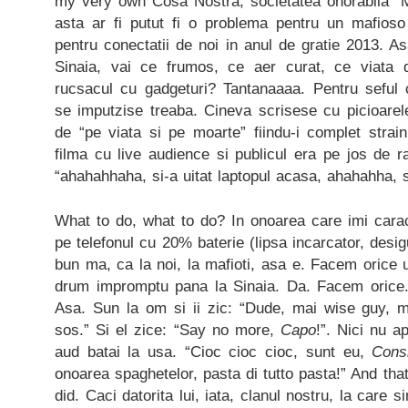
my very own Cosa Nostra, societatea onorabila “M
asta ar fi putut fi o problema pentru un mafios
pentru conectatii de noi in anul de gratie 2013. 
Sinaia, vai ce frumos, ce aer curat, ce viata
rucsacul cu gadgeturi? Tantanaaaa. Pentru seful c
se imputzise treaba. Cineva scrisese cu picioarel
de “pe viata si pe moarte” fiindu-i complet strain
filma cu live audience si publicul era pe jos de 
“ahahahhaha, si-a uitat laptopul acasa, ahahahha, 
What to do, what to do? In onoarea care imi cara
pe telefonul cu 20% baterie (lipsa incarcator, desig
bun ma, ca la noi, la mafioti, asa e. Facem orice u
drum impromptu pana la Sinaia. Da. Facem orice
Asa. Sun la om si ii zic: “Dude, mai wise guy, 
sos.” Si el zice: “Say no more,
Capo
!”. Nici nu a
aud batai la usa. “Cioc cioc cioc, sunt eu,
Cons
onoarea spaghetelor, pasta di tutto pasta!” And tha
did. Caci datorita lui, iata, clanul nostru, la care 