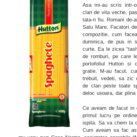
Asa mi-au scris intr-o
clan de vita veche, pa
tata-n fiu. Romani de-ai
Satu Mare. Facatori de
compozitie, cum face
duminica, de pus in 
curte. Ea le zicea “tas
de romburi, pe care l
portofoliul Hutton si
gratie. M-au facut, c
trebuit, vedeti, sa zi
de clan peste toate s
deloc usoara, dar plin
Ce aveam de facut in c
primul lucru pe ordi
ispita. Sa va chem la o
Cum aveam sa fac ast