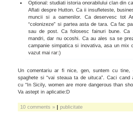
Optional: studiati istoria onorabilului clan din ca
Aflati despre Hutton. Ca ii insufleteste, busines
muncii si a oamenilor. Ca deservesc tot Ar
“colonizeze” si partea asta de tara. Ca fac p
sau de post. Ca folosesc fainuri bune. Ca 
mandri, dar nu ocoshi. Ca au ales sa se pre
campanie simpatica si inovativa, asa un mix 
vazut mai rar:)
Un comentariu ar fi nice, gen, suntem cu tine,
spaghete si “vai steaua ta de uituca”. Caci cand 
cu “In Sicily, women are more dangerous than shot
Va astept in aplicatie:D
10 comments »
|
publicitate