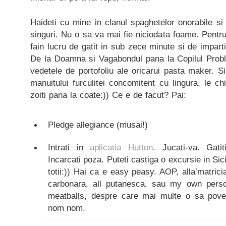
Haideti cu mine in clanul spaghetelor onorabile si 
singuri. Nu o sa va mai fie niciodata foame. Pentr
fain lucru de gatit in sub zece minute si de impartit 
De la Doamna si Vagabondul pana la Copilul Prob
vedetele de portofoliu ale oricarui pasta maker. Si
manuitului furculitei concomitent cu lingura, le c
zoiti pana la coate:)) Ce e de facut? Pai:
Pledge allegiance (musai!)
Intrati in
aplicatia Hutton
. Jucati-va. Gatit
Incarcati poza. Puteti castiga o excursie in Si
totii:)) Hai ca e easy peasy. AOP, alla’matrici
carbonara, all putanesca, sau my own person
meatballs, despre care mai multe o sa pove
nom nom.