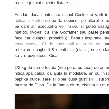
regulile jocului succint listate
aici
.
Asadar, daca sunteti cu clanul Cookie si vreti in
aplicatia Hutton
de pe fb, depuneti pe altarul ei p
pe care ati executat-o voi insiva, si puteti cast
mafioti, dvd-uri cu The Godfather sau paste pent
face cat dulapul, probabil:)). Pentru inspiratie, ave
easy peasy
,
101 de combinatii de la Hutton
, sa
reteta de spaghetti & meatballs (clasic, nene, cl
sa v-o povestesc. Cica:
1/2 kg de carne tocata (vita-porc, as zice) se ame
nitica apa calda, ca ajuta la modelare, un ou, nis
paprika dulce, sare si piper dupa gust siiiii, surpr
mustar de Dijon. De la Jamie citire, chestia cu must