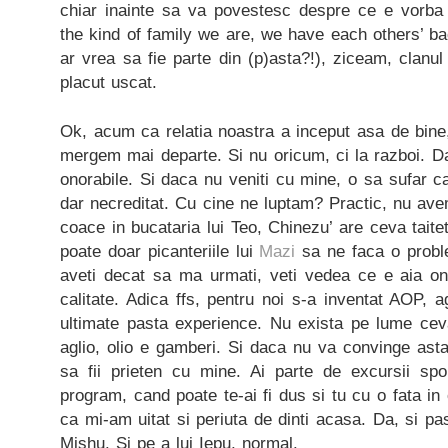
chiar inainte sa va povestesc despre ce e vorba (
the kind of family we are, we have each others’ bac
ar vrea sa fie parte din (p)asta?!), ziceam, clanul
placut uscat.
Ok, acum ca relatia noastra a inceput asa de bine
mergem mai departe. Si nu oricum, ci la razboi. D
onorabile. Si daca nu veniti cu mine, o sa sufar c
dar necreditat. Cu cine ne luptam? Practic, nu av
coace in bucataria lui Teo, Chinezu’ are ceva taite
poate doar picanteriile lui
Mazi
sa ne faca o probl
aveti decat sa ma urmati, veti vedea ce e aia on
calitate. Adica ffs, pentru noi s-a inventat AOP, a
ultimate pasta experience. Nu exista pe lume cev
aglio, olio e gamberi. Si daca nu va convinge asta
sa fii prieten cu mine. Ai parte de excursii sp
program, cand poate te-ai fi dus si tu cu o fata in 
ca mi-am uitat si periuta de dinti acasa. Da, si past
Mishu. Si pe a lui Iepu, normal.