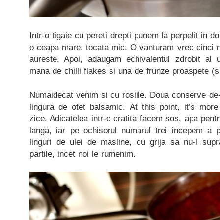
Intr-o tigaie cu pereti drepti punem la perpelit in d
o ceapa mare, tocata mic. O vanturam vreo cinci m
aureste. Apoi, adaugam echivalentul zdrobit al 
mana de chilli flakes si una de frunze proaspete (si
Numaidecat venim si cu rosiile. Doua conserve de-
lingura de otet balsamic. At this point, it’s mor
zice. Adicatelea intr-o cratita facem sos, apa pent
langa, iar pe ochisorul numarul trei incepem a pr
linguri de ulei de masline, cu grija sa nu-l supr
partile, incet noi le rumenim.