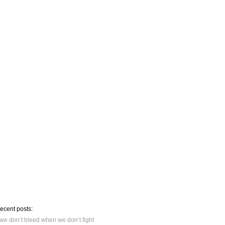
recent posts:
we don’t bleed when we don’t fight