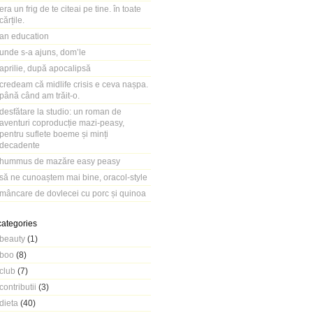
era un frig de te citeai pe tine. în toate
cărțile.
an education
unde s-a ajuns, dom’le
aprilie, după apocalipsă
credeam că midlife crisis e ceva nașpa.
până când am trăit-o.
desfătare la studio: un roman de
aventuri coproducție mazi-peasy,
pentru suflete boeme și minți
decadente
hummus de mazăre easy peasy
să ne cunoaștem mai bine, oracol-style
mâncare de dovlecei cu porc și quinoa
categories
beauty
(1)
boo
(8)
club
(7)
contributii
(3)
dieta
(40)