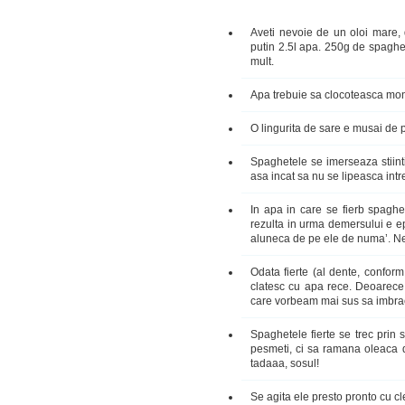
Aveti nevoie de un oloi mare,
putin 2.5l apa. 250g de spaghe
mult.
Apa trebuie sa clocoteasca mons
O lingurita de sare e musai de p
Spaghetele se imerseaza stiintif
asa incat sa nu se lipeasca intr
In apa in care se fierb spaghe
rezulta in urma demersului e epi
aluneca de pe ele de numa’. Ne
Odata fierte (al dente, conform
clatesc cu apa rece. Deoarece p
care vorbeam mai sus sa imbrac
Spaghetele fierte se trec prin 
pesmeti, ci sa ramana oleaca d
tadaaa, sosul!
Se agita ele presto pronto cu cles