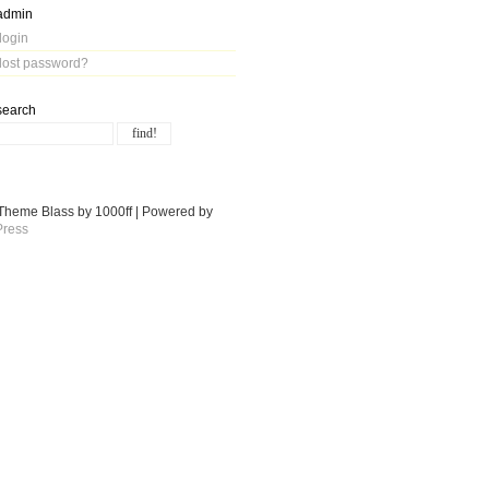
admin
login
lost password?
search
Theme Blass by 1000ff | Powered by
ress