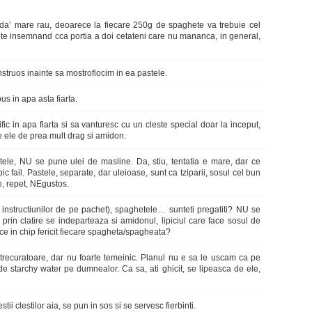
 da’ mare rau, deoarece la fiecare 250g de spaghete va trebuie cel
te insemnand cca portia a doi cetateni care nu mananca, in general,
truos inainte sa mostroflocim in ea pastele.
us in apa asta fiarta.
ic in apa fiarta si sa vanturesc cu un cleste special doar la inceput,
e ele de prea mult drag si amidon.
tele, NU se pune ulei de masline. Da, stiu, tentatia e mare, dar ce
c fail. Pastele, separate, dar uleioase, sunt ca tziparii, sosul cel bun
, repet, NEgustos.
 instructiunilor de pe pachet), spaghetele… sunteti pregatiti? NU se
rin clatire se indeparteaza si amidonul, lipiciul care face sosul de
e in chip fericit fiecare spagheta/spagheata?
strecuratoare, dar nu foarte temeinic. Planul nu e sa le uscam ca pe
e starchy water pe dumnealor. Ca sa, ati ghicit, se lipeasca de ele,
tii clestilor aia, se pun in sos si se servesc fierbinti.