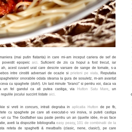
aniera (mai putin flatanta) in care mi-am inceput cariera de sef de
 povestit epopeic
aici
. Suficient de zis ca hopul a fost trecut, iar
, ah, acest cuvant urat care descrie varsare de sange de tomate, s-a
hebos intre cinstiti adversari de ocazie si
prieteni pe viata
. Reputatia
 spaghetelor onorabile odata stearsa la gura de sosuletz, m-am avantat
i ceva cu spaghete (doh!). Un last minute “branci” si pentru voi, daca va
a un fel gandul ca ati putea castiga, via
Hutton Satu Mare
, un
regulile jocului succint listate
aici
.
ie si vreti in concurs, intrati degraba in
aplicatia Hutton
de pe fb,
tete cu spaghete pe care ati executat-o voi insiva, si puteti castiga
d-uri cu The Godfather sau paste pentru un an (quelle idée, m-as face
atie, aveti la dispozitie bibliografia
easy peasy
,
101 de combinatii de la
ta reteta de spaghetti & meatballs (clasic, nene, clasic!), pe care