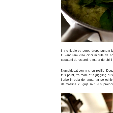
Intr-o tigaie cu pereti drepti punem 
O vanturam vreo cinci minute de col
capatani de usturoi, o mana de chilli 
Numaidecat venim si cu rosiile. Doua
this point, it’s more of a juggling bu
fierbe in oala de langa, iar pe ochiso
de masline, cu grija sa nu-l suprainci