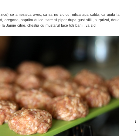
:
 zice) se amesteca avec, ca sa nu zic cu: nitica apa calda, ca ajuta la
, oregano, paprika dulce, sare si piper dupa gust siiiii, surpriza!, doua
la Jamie citire, chestia cu mustarul face toti banii, va zic!