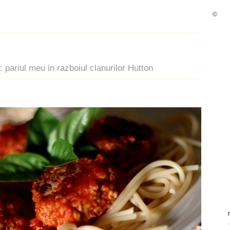
©
: pariul meu in razboiul clanurilor Hutton