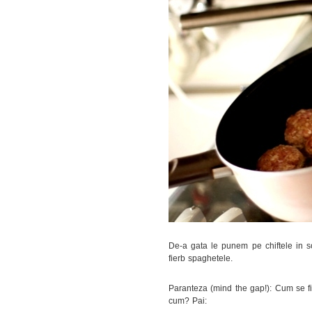
De-a gata le punem pe chiftele in s
fierb spaghetele.
Paranteza (mind the gap!): Cum se fie
cum? Pai: