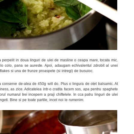
la perpelit in doua linguri de ulei de masline o ceapa mare, tocata mic.
o colo, pana se aureste. Apoi, adaugam echivalentul zdrobit al unei
flakes si una de frunze proaspete (si intregi) de busuioc.
 conserve de-alea de 450g will do. Plus o lingura de otet balsamic. At
siness, as zice. Adicatelea intr-o cratita facem sos, apa pentru spaghete
rul numarul trei incepem a praji chiftelele. In cca patru linguri de ulei
ngeti. Bine si pe toate partile, incet noi le rumenim.