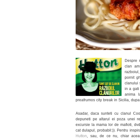
Despre m
clan am
razboiul
pornit g
clanului
in a gat
anima l
preafrumos city break in Sicilia, dupa 
Asadar, daca sunteti cu clanul Cook
depuneti pe altarul ei poza unei re
excursie la mama lor de mafioti, dv
cat dulapul, probabil:)). Pentru inspir
Hutton
, sau, de ce nu, chiar aceas