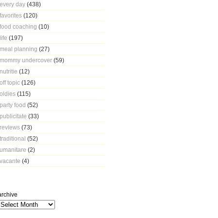
every day
(438)
favorites
(120)
food coaching
(10)
life
(197)
meal planning
(27)
mommy undercover
(59)
nutritie
(12)
off topic
(126)
oldies
(115)
party food
(52)
publicitate
(33)
reviews
(73)
traditional
(52)
umanitare
(2)
vacante
(4)
archive