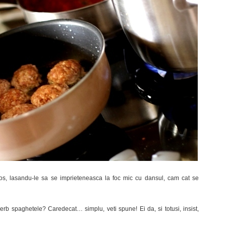
os, lasandu-le sa se imprieteneasca la foc mic cu dansul, cam cat se
rb spaghetele? Caredecat… simplu, veti spune! Ei da, si totusi, insist,