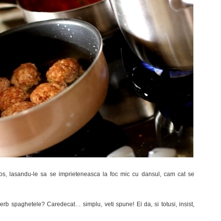
os, lasandu-le sa se imprieteneasca la foc mic cu dansul, cam cat se
rb spaghetele? Caredecat… simplu, veti spune! Ei da, si totusi, insist,