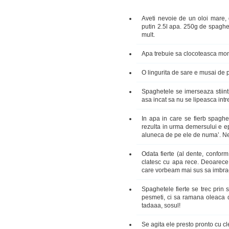
Aveti nevoie de un oloi mare,
putin 2.5l apa. 250g de spaghe
mult.
Apa trebuie sa clocoteasca mons
O lingurita de sare e musai de p
Spaghetele se imerseaza stiintif
asa incat sa nu se lipeasca intr
In apa in care se fierb spaghe
rezulta in urma demersului e epi
aluneca de pe ele de numa’. Ne
Odata fierte (al dente, conform
clatesc cu apa rece. Deoarece p
care vorbeam mai sus sa imbrac
Spaghetele fierte se trec prin 
pesmeti, ci sa ramana oleaca d
tadaaa, sosul!
Se agita ele presto pronto cu cles