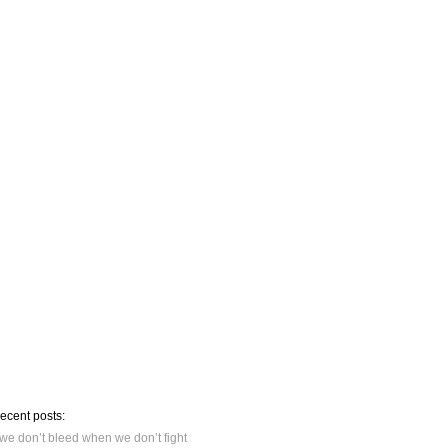
recent posts:
we don’t bleed when we don’t fight