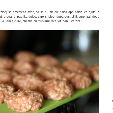
:
 zice) se amesteca avec, ca sa nu zic cu: nitica apa calda, ca ajuta la
, oregano, paprika dulce, sare si piper dupa gust siiiii, surpriza!, doua
la Jamie citire, chestia cu mustarul face toti banii, va zic!