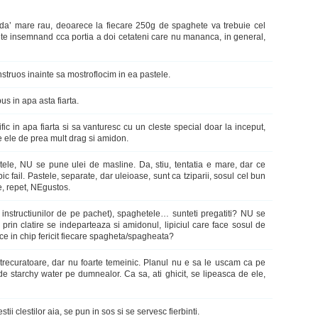
 da’ mare rau, deoarece la fiecare 250g de spaghete va trebuie cel
te insemnand cca portia a doi cetateni care nu mananca, in general,
truos inainte sa mostroflocim in ea pastele.
us in apa asta fiarta.
ic in apa fiarta si sa vanturesc cu un cleste special doar la inceput,
e ele de prea mult drag si amidon.
tele, NU se pune ulei de masline. Da, stiu, tentatia e mare, dar ce
c fail. Pastele, separate, dar uleioase, sunt ca tziparii, sosul cel bun
, repet, NEgustos.
 instructiunilor de pe pachet), spaghetele… sunteti pregatiti? NU se
rin clatire se indeparteaza si amidonul, lipiciul care face sosul de
e in chip fericit fiecare spagheta/spagheata?
strecuratoare, dar nu foarte temeinic. Planul nu e sa le uscam ca pe
e starchy water pe dumnealor. Ca sa, ati ghicit, se lipeasca de ele,
tii clestilor aia, se pun in sos si se servesc fierbinti.