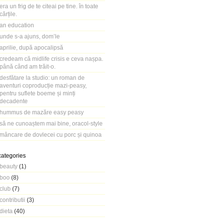
era un frig de te citeai pe tine. în toate
cărțile.
an education
unde s-a ajuns, dom’le
aprilie, după apocalipsă
credeam că midlife crisis e ceva nașpa.
până când am trăit-o.
desfătare la studio: un roman de
aventuri coproducție mazi-peasy,
pentru suflete boeme și minți
decadente
hummus de mazăre easy peasy
să ne cunoaștem mai bine, oracol-style
mâncare de dovlecei cu porc și quinoa
categories
beauty
(1)
boo
(8)
club
(7)
contributii
(3)
dieta
(40)