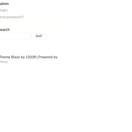
admin
login
lost password?
search
Theme Blass by 1000ff | Powered by
ress