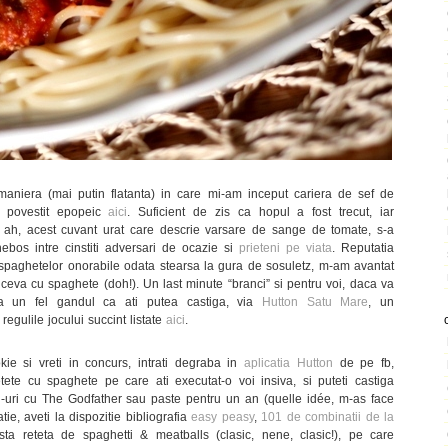
aniera (mai putin flatanta) in care mi-am inceput cariera de sef de
 povestit epopeic
aici
. Suficient de zis ca hopul a fost trecut, iar
, ah, acest cuvant urat care descrie varsare de sange de tomate, s-a
hebos intre cinstiti adversari de ocazie si
prieteni pe viata
. Reputatia
 spaghetelor onorabile odata stearsa la gura de sosuletz, m-am avantat
i ceva cu spaghete (doh!). Un last minute “branci” si pentru voi, daca va
a un fel gandul ca ati putea castiga, via
Hutton Satu Mare
, un
regulile jocului succint listate
aici
.
ie si vreti in concurs, intrati degraba in
aplicatia Hutton
de pe fb,
tete cu spaghete pe care ati executat-o voi insiva, si puteti castiga
d-uri cu The Godfather sau paste pentru un an (quelle idée, m-as face
atie, aveti la dispozitie bibliografia
easy peasy
,
101 de combinatii de la
ta reteta de spaghetti & meatballs (clasic, nene, clasic!), pe care