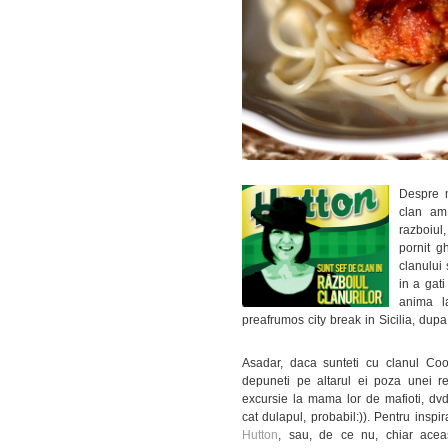
Despre m
clan am
razboiul
pornit g
clanului
in a gat
anima l
preafrumos city break in Sicilia, dupa 
Asadar, daca sunteti cu clanul Cook
depuneti pe altarul ei poza unei re
excursie la mama lor de mafioti, dv
cat dulapul, probabil:)). Pentru inspir
Hutton
, sau, de ce nu, chiar aceas