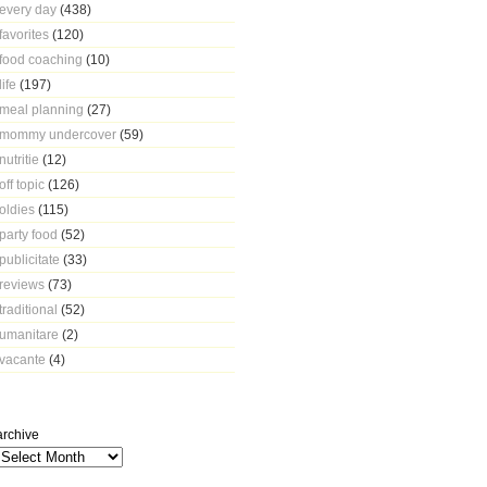
every day
(438)
favorites
(120)
food coaching
(10)
life
(197)
meal planning
(27)
mommy undercover
(59)
nutritie
(12)
off topic
(126)
oldies
(115)
party food
(52)
publicitate
(33)
reviews
(73)
traditional
(52)
umanitare
(2)
vacante
(4)
archive