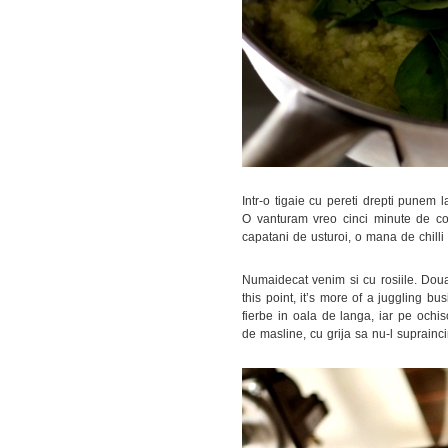
Intr-o tigaie cu pereti drepti punem 
O vanturam vreo cinci minute de col
capatani de usturoi, o mana de chilli 
Numaidecat venim si cu rosiile. Doua
this point, it’s more of a juggling bu
fierbe in oala de langa, iar pe ochiso
de masline, cu grija sa nu-l suprainci