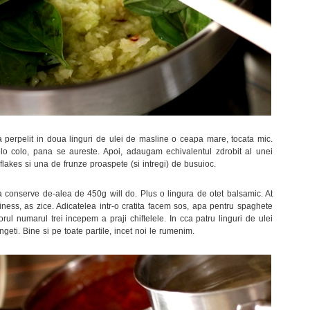
la perpelit in doua linguri de ulei de masline o ceapa mare, tocata mic.
o colo, pana se aureste. Apoi, adaugam echivalentul zdrobit al unei
flakes si una de frunze proaspete (si intregi) de busuioc.
 conserve de-alea de 450g will do. Plus o lingura de otet balsamic. At
siness, as zice. Adicatelea intr-o cratita facem sos, apa pentru spaghete
rul numarul trei incepem a praji chiftelele. In cca patru linguri de ulei
ngeti. Bine si pe toate partile, incet noi le rumenim.