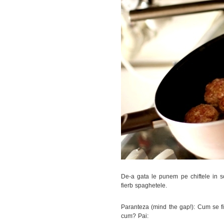
De-a gata le punem pe chiftele in s
fierb spaghetele.
Paranteza (mind the gap!): Cum se fie
cum? Pai: