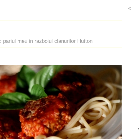
©
: pariul meu in razboiul clanurilor Hutton