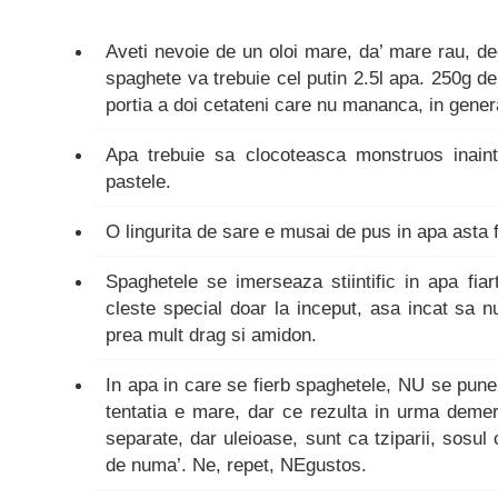
Aveti nevoie de un oloi mare, da’ mare rau, d
spaghete va trebuie cel putin 2.5l apa. 250g 
portia a doi cetateni care nu mananca, in genera
Apa trebuie sa clocoteasca monstruos inain
pastele.
O lingurita de sare e musai de pus in apa asta f
Spaghetele se imerseaza stiintific in apa fia
cleste special doar la inceput, asa incat sa n
prea mult drag si amidon.
In apa in care se fierb spaghetele, NU se pune 
tentatia e mare, dar ce rezulta in urma demers
separate, dar uleioase, sunt ca tziparii, sosul
de numa’. Ne, repet, NEgustos.