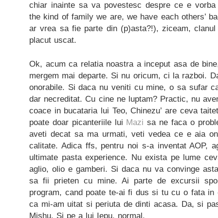
chiar inainte sa va povestesc despre ce e vorba (
the kind of family we are, we have each others’ bac
ar vrea sa fie parte din (p)asta?!), ziceam, clanul
placut uscat.
Ok, acum ca relatia noastra a inceput asa de bine
mergem mai departe. Si nu oricum, ci la razboi. D
onorabile. Si daca nu veniti cu mine, o sa sufar c
dar necreditat. Cu cine ne luptam? Practic, nu av
coace in bucataria lui Teo, Chinezu’ are ceva taite
poate doar picanteriile lui
Mazi
sa ne faca o probl
aveti decat sa ma urmati, veti vedea ce e aia on
calitate. Adica ffs, pentru noi s-a inventat AOP, a
ultimate pasta experience. Nu exista pe lume cev
aglio, olio e gamberi. Si daca nu va convinge asta
sa fii prieten cu mine. Ai parte de excursii sp
program, cand poate te-ai fi dus si tu cu o fata in 
ca mi-am uitat si periuta de dinti acasa. Da, si past
Mishu. Si pe a lui Iepu, normal.