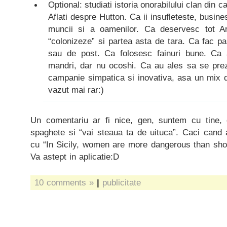
Optional: studiati istoria onorabilului clan din ca
Aflati despre Hutton. Ca ii insufleteste, busines
muncii si a oamenilor. Ca deservesc tot Ar
“colonizeze” si partea asta de tara. Ca fac p
sau de post. Ca folosesc fainuri bune. Ca 
mandri, dar nu ocoshi. Ca au ales sa se pre
campanie simpatica si inovativa, asa un mix 
vazut mai rar:)
Un comentariu ar fi nice, gen, suntem cu tine,
spaghete si “vai steaua ta de uituca”. Caci cand 
cu “In Sicily, women are more dangerous than shot
Va astept in aplicatie:D
10 comments »
|
publicitate