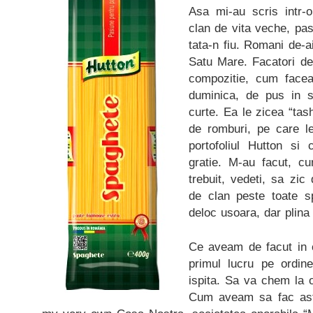
Asa mi-au scris intr-o
clan de vita veche, pa
tata-n fiu. Romani de-ai
Satu Mare. Facatori de
compozitie, cum face
duminica, de pus in 
curte. Ea le zicea “tas
de romburi, pe care l
portofoliul Hutton si
gratie. M-au facut, c
trebuit, vedeti, sa zi
de clan peste toate s
deloc usoara, dar plin
Ce aveam de facut in c
primul lucru pe ordi
ispita. Sa va chem la o
Cum aveam sa fac ast