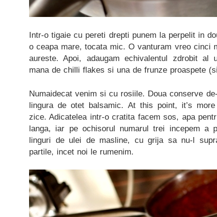
Intr-o tigaie cu pereti drepti punem la perpelit in d
o ceapa mare, tocata mic. O vanturam vreo cinci m
aureste. Apoi, adaugam echivalentul zdrobit al 
mana de chilli flakes si una de frunze proaspete (si
Numaidecat venim si cu rosiile. Doua conserve de-
lingura de otet balsamic. At this point, it’s mor
zice. Adicatelea intr-o cratita facem sos, apa pent
langa, iar pe ochisorul numarul trei incepem a pr
linguri de ulei de masline, cu grija sa nu-l supr
partile, incet noi le rumenim.