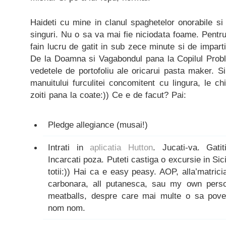
Haideti cu mine in clanul spaghetelor onorabile si 
singuri. Nu o sa va mai fie niciodata foame. Pentr
fain lucru de gatit in sub zece minute si de impartit 
De la Doamna si Vagabondul pana la Copilul Prob
vedetele de portofoliu ale oricarui pasta maker. Si
manuitului furculitei concomitent cu lingura, le c
zoiti pana la coate:)) Ce e de facut? Pai:
Pledge allegiance (musai!)
Intrati in
aplicatia Hutton
. Jucati-va. Gatit
Incarcati poza. Puteti castiga o excursie in Si
totii:)) Hai ca e easy peasy. AOP, alla’matrici
carbonara, all putanesca, sau my own person
meatballs, despre care mai multe o sa pove
nom nom.