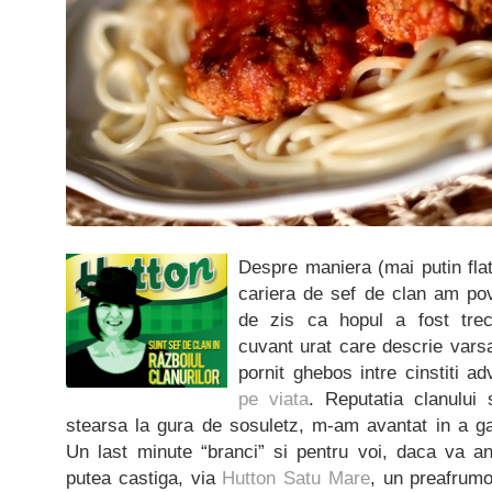
Despre maniera (mai putin fla
cariera de sef de clan am po
de zis ca hopul a fost trecu
cuvant urat care descrie vars
pornit ghebos intre cinstiti a
pe viata
. Reputatia clanului 
stearsa la gura de sosuletz, m-am avantat in a ga
Un last minute “branci” si pentru voi, daca va an
putea castiga, via
Hutton Satu Mare
, un preafrumo