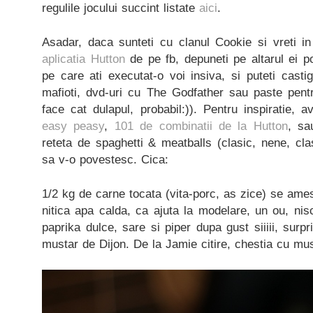
regulile jocului succint listate
aici
.
Asadar, daca sunteti cu clanul Cookie si vreti in
aplicatia Hutton
de pe fb, depuneti pe altarul ei p
pe care ati executat-o voi insiva, si puteti cast
mafioti, dvd-uri cu The Godfather sau paste pent
face cat dulapul, probabil:)). Pentru inspiratie, ave
easy peasy
,
101 de combinatii de la Hutton
, sa
reteta de spaghetti & meatballs (clasic, nene, cl
sa v-o povestesc. Cica:
1/2 kg de carne tocata (vita-porc, as zice) se ame
nitica apa calda, ca ajuta la modelare, un ou, nis
paprika dulce, sare si piper dupa gust siiiii, surpr
mustar de Dijon. De la Jamie citire, chestia cu must