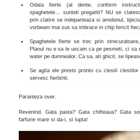
Odata fierte (al dente, conform instruct
spaghetele… sunteti pregatiti? NU se clate
prin clatire se indeparteaza si amidonul, lipic
vorbeam mai sus sa imbrace in chip fericit fi
Spaghetele fierte se trec prin strecuratoare
Planul nu e sa le uscam ca pe pesmeti, ci sa
water pe dumnealor. Ca sa, ati ghicit, se lipeas
Se agita ele presto pronto cu clestii clestilo
servesc fierbinti.
Paranteza over.
Revenind. Gata pasta? Gata chifteaua? Gata so
farfurie mare si da-i, si lupta!