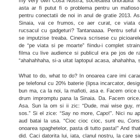
my very own Cosa Nostra, societatea onorabila “M
asta ar fi putut fi o problema pentru un mafios
pentru conectatii de noi in anul de gratie 2013. 
Sinaia, vai ce frumos, ce aer curat, ce viata
rucsacul cu gadgeturi? Tantanaaaa. Pentru seful c
se imputzise treaba. Cineva scrisese cu picioarel
de “pe viata si pe moarte” fiindu-i complet strain
filma cu live audience si publicul era pe jos de 
“ahahahhaha, si-a uitat laptopul acasa, ahahahha, 
What to do, what to do? In onoarea care imi cara
pe telefonul cu 20% baterie (lipsa incarcator, desig
bun ma, ca la noi, la mafioti, asa e. Facem orice u
drum impromptu pana la Sinaia. Da. Facem orice
Asa. Sun la om si ii zic: “Dude, mai wise guy, 
sos.” Si el zice: “Say no more,
Capo
!”. Nici nu a
aud batai la usa. “Cioc cioc cioc, sunt eu,
Cons
onoarea spaghetelor, pasta di tutto pasta!” And tha
did. Caci datorita lui, iata, clanul nostru, la care 