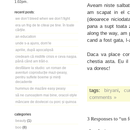
1.02pm
..
Aveam niste salbat
am scapat in el c
recent posts:
(deoarece niciodat
we don’t bleed when we don’t fight
era un frig de te citeai pe tine. în toate
pana a supt toata 
cărțile.
along the way, am p
an education
cand a fost gata, l
unde s-a ajuns, dom’le
aprilie, după apocalipsă
Daca va place cor
credeam că midlife crisis e ceva nașpa.
chestia asta. Eu i
până când am trăit-o.
va doresc!
desfătare la studio: un roman de
aventuri coproducție mazi-peasy,
pentru suflete boeme și minți
decadente
hummus de mazăre easy peasy
tags:
biryani
,
cu
să ne cunoaștem mai bine, oracol-style
comments »
mâncare de dovlecei cu porc și quinoa
categories
3 Responses to “un f
beauty
(1)
boo
(8)