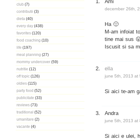
Ami
club
(7)
december 26th, 2
contributii
(3)
dieta
(40)
Ha 🙂
every day
(438)
M-am infoiat 
favorites
(120)
tine mai sus 
food coaching
(10)
Iscusit si sa 
life
(197)
meal planning
(27)
mommy undercover
(59)
ella
nutritie
(12)
june 5th, 2013 at
off topic
(126)
oldies
(115)
Si aici te-am g
party food
(52)
publicitate
(33)
reviews
(73)
traditional
(52)
Andra
umanitare
(2)
june 5th, 2013 at
vacante
(4)
Si aici e ulei, 