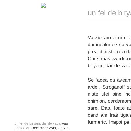
un fel de bir
Va ziceam acum ca
dumnealui ce sa van
prezint niste rezult
Christmas syndrome
biryani, dar de vac
Se facea ca aveam n
ardei, Stroganoff s
niste ulei bine in
chimion, cardamom, 
sare. Dap, toate as
cand am tras tigai
turmeric. Inapoi pe 
un fel de biryani, dar de vaca
was
posted on
December 26th, 2012
at