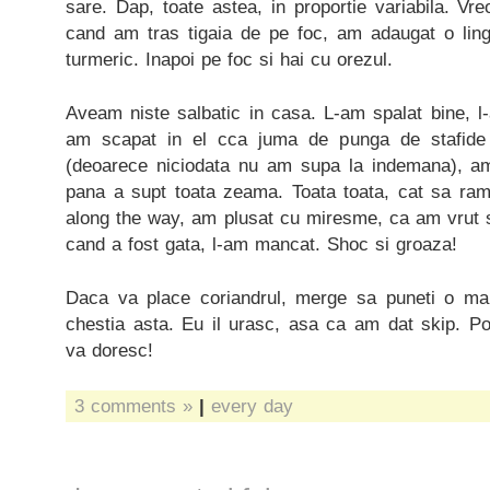
sare. Dap, toate astea, in proportie variabila. Vre
cand am tras tigaia de pe foc, am adaugat o ling
turmeric. Inapoi pe foc si hai cu orezul.
Aveam niste salbatic in casa. L-am spalat bine, l
am scapat in el cca juma de punga de stafide 
(deoarece niciodata nu am supa la indemana), am
pana a supt toata zeama. Toata toata, cat sa ra
along the way, am plusat cu miresme, ca am vrut sa
cand a fost gata, l-am mancat. Shoc si groaza!
Daca va place coriandrul, merge sa puneti o ma
chestia asta. Eu il urasc, asa ca am dat skip. Po
va doresc!
3 comments »
|
every day