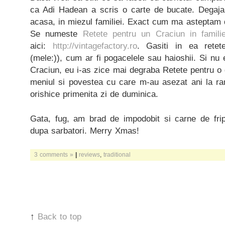
ca Adi Hadean a scris o carte de bucate. Degaja 
acasa, in miezul familiei. Exact cum ma asteptam 
Se numeste
Retete pentru un Craciun in famili
aici:
http://vintagefactory.ro
. Gasiti in ea retete
(mele:)), cum ar fi pogacelele sau haioshii. Si nu
Craciun, eu i-as zice mai degraba Retete pentru o d
meniul si povestea cu care m-au asezat ani la ran
orishice primenita zi de duminica.
Gata, fug, am brad de impodobit si carne de fri
dupa sarbatori. Merry Xmas!
3 comments »
|
reviews
,
traditional
↑
Back to top