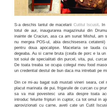
S-a deschis lantul de macelarii
Cutitul Iscusit
. In
totul de aur, inaugurarea magazinului din Drumu
inainte de Craciun, asa ca am sunat Mishul, am 
nu mergea POS-ul, abia deschisesera cetatenii
pentru doua apocalipse. Macelaria se lauda 
degeaba. Au si carne bruta (ceafa de porc e la un p
tot soiul de specialitati din purcel, vita, pui, curca
De toata treaba se ocupa colegul meu food maso
un credential destul de bun daca ma intrebati pe m
Din ce mi-au bagat sub mustati vineri seara, cel
placut marinata de pui, frigaruile de curcan cu prun
sa va mai povestesc una alta despre toata a
introduc felurite fripturi in cuptor, ca tot omul in 
aprovizionati cu carne, aveti cate un Cutit Iscusi