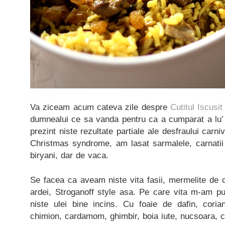
Va ziceam acum cateva zile despre
Cutitul Iscusit
dumnealui ce sa vanda pentru ca a cumparat a lu’ N
prezint niste rezultate partiale ale desfraului carni
Christmas syndrome, am lasat sarmalele, carnatii 
biryani, dar de vaca.
Se facea ca aveam niste vita fasii, mermelite de c
ardei, Stroganoff style asa. Pe care vita m-am pus
niste ulei bine incins. Cu foaie de dafin, coria
chimion, cardamom, ghimbir, boia iute, nucsoara, cu