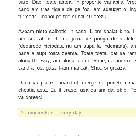
sare. Dap, toate astea, in proportie variabila. Vre
cand am tras tigaia de pe foc, am adaugat o ling
turmeric. Inapoi pe foc si hai cu orezul.
Aveam niste salbatic in casa. L-am spalat bine, l
am scapat in el cca juma de punga de stafide 
(deoarece niciodata nu am supa la indemana), am
pana a supt toata zeama. Toata toata, cat sa ra
along the way, am plusat cu miresme, ca am vrut sa
cand a fost gata, l-am mancat. Shoc si groaza!
Daca va place coriandrul, merge sa puneti o ma
chestia asta. Eu il urasc, asa ca am dat skip. Po
va doresc!
3 comments »
|
every day