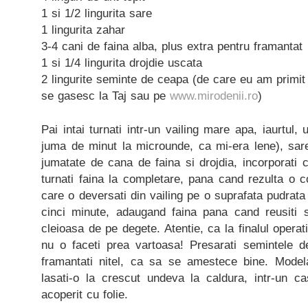
1 si 1/2 lingurita sare
1 lingurita zahar
3-4 cani de faina alba, plus extra pentru framantat
1 si 1/4 lingurita drojdie uscata
2 lingurite seminte de ceapa (de care eu am primit
se gasesc la Taj sau pe
www.mirodenii.ro
)
Pai intai turnati intr-un vailing mare apa, iaurtul, 
juma de minut la microunde, ca mi-era lene), sar
jumatate de cana de faina si drojdia, incorporati 
turnati faina la completare, pana cand rezulta o c
care o deversati din vailing pe o suprafata pudrata
cinci minute, adaugand faina pana cand reusiti 
cleioasa de pe degete. Atentie, ca la finalul operati
nu o faceti prea vartoasa! Presarati semintele 
framantati nitel, ca sa se amestece bine. Modela
lasati-o la crescut undeva la caldura, intr-un c
acoperit cu folie.