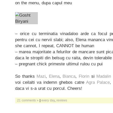
on the menu, dupa capul meu
– orice cu terminatia vinadaloo arde ca focul p
pentru cei cu nervii slabi; also, Elena mananca vin
she cannot, I repeat, CANNOT be human
– marea majoritate a felurilor de mancare sunt pica
daca le stropiti din belsug cu raita, devin tolerabile
– pregnant chick primeste ultimul rulou cu pui
So thanks
Mazi
,
Elena
,
Bianca
,
Florin
si
Madalin
voi ceilalti va indemn ghebos catre
Agra Palace
,
daca vi s-a urat cu porcul. Cheers!
21 comments »
|
every day
,
reviews