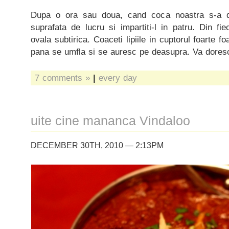
Dupa o ora sau doua, cand coca noastra s-a dubl
suprafata de lucru si impartiti-l in patru. Din fie
ovala subtirica. Coaceti lipiile in cuptorul foarte f
pana se umfla si se auresc pe deasupra. Va dores
7 comments »
|
every day
uite cine mananca Vindaloo
DECEMBER 30TH, 2010 — 2:13PM