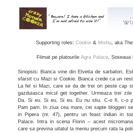
Supporting roles:
Cookie
&
Mishu
, aka Th
Filmat pe platourile
Agra Palace
, Soseaua 
Sinopsis: Bianca vine din Elvetia de sarbatori. E
sfarsit cu Mazi si Cookie. Bianca crede ca un rest
La fel si Mazi, care se da de trei ori peste cap 
gazduiasca micul get together. Urmeaza trei zil
Da. Si eu. Si eu. Si eu. Eu nu stiu. C-o fi, c-o p
Pam pam. In ziua cea mare, cei sapte bloggeri se
in Pipera (nr. 47), pentru un feast indian in t
Palace. Intra in scena Florin – acest micromanag
care sa previna uitatul la meniu precum rata la pol