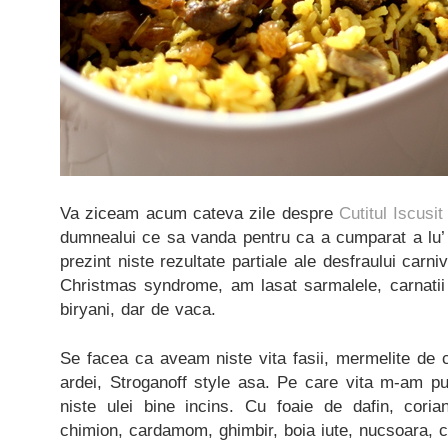
Va ziceam acum cateva zile despre
Cutitul Iscusit
dumnealui ce sa vanda pentru ca a cumparat a lu’ N
prezint niste rezultate partiale ale desfraului carni
Christmas syndrome, am lasat sarmalele, carnatii 
biryani, dar de vaca.
Se facea ca aveam niste vita fasii, mermelite de c
ardei, Stroganoff style asa. Pe care vita m-am pus
niste ulei bine incins. Cu foaie de dafin, coria
chimion, cardamom, ghimbir, boia iute, nucsoara, cu