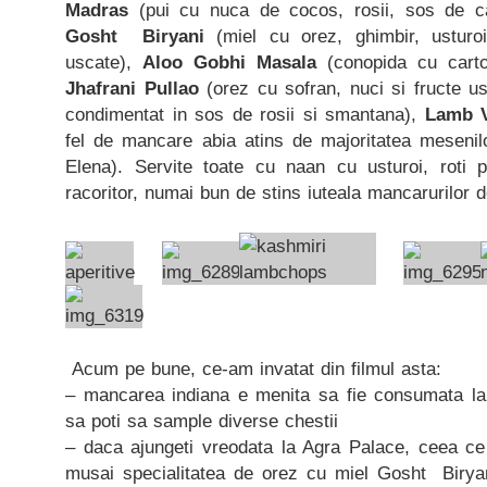
Madras
(pui cu nuca de cocos, rosii, sos de ca
Gosht Biryani
(miel cu orez, ghimbir, usturoi,
uscate),
Aloo Gobhi Masala
(conopida cu cartof
Jhafrani Pullao
(orez cu sofran, nuci si fructe u
condimentat in sos de rosii si smantana),
Lamb V
fel de mancare abia atins de majoritatea mesenilo
Elena). Servite toate cu naan cu usturoi, roti p
racoritor, numai bun de stins iuteala mancarurilor 
Acum pe bune, ce-am invatat din filmul asta:
– mancarea indiana e menita sa fie consumata la
sa poti sa sample diverse chestii
– daca ajungeti vreodata la Agra Palace, ceea ce
musai specialitatea de orez cu miel Gosht Birya