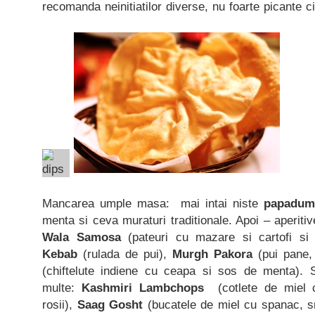
recomanda neinitiatilor diverse, nu foarte picante c
Mancarea umple masa: mai intai niste
papadum
menta si ceva muraturi traditionale. Apoi – aperitiv
Wala Samosa
(pateuri cu mazare si cartofi si
Kebab
(rulada de pui),
Murgh Pakora
(pui pane,
(chiftelute indiene cu ceapa si sos de menta). S
multe:
Kashmiri Lambchops
(cotlete de miel 
rosii),
Saag Gosht
(bucatele de miel cu spanac, s