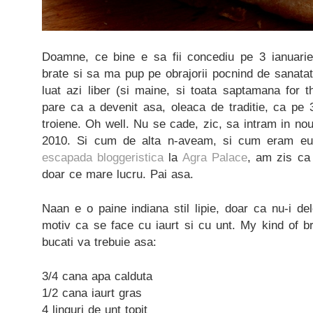
Doamne, ce bine e sa fii concediu pe 3 ianuarie
brate si sa ma pup pe obrajorii pocnind de sanata
luat azi liber (si maine, si toata saptamana for 
pare ca a devenit asa, oleaca de traditie, ca pe 
troiene. Oh well. Nu se cade, zic, sa intram in no
2010. Si cum de alta n-aveam, si cum eram eu
escapada bloggeristica
la
Agra Palace
, am zis ca
doar ce mare lucru. Pai asa.
Naan e o paine indiana stil lipie, doar ca nu-i de
motiv ca se face cu iaurt si cu unt. My kind of b
bucati va trebuie asa:
3/4 cana apa calduta
1/2 cana iaurt gras
4 linguri de unt topit