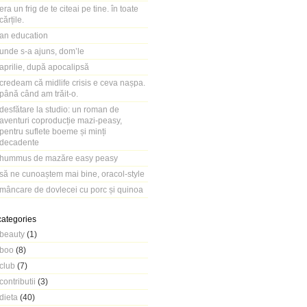
era un frig de te citeai pe tine. în toate
cărțile.
an education
unde s-a ajuns, dom’le
aprilie, după apocalipsă
credeam că midlife crisis e ceva nașpa.
până când am trăit-o.
desfătare la studio: un roman de
aventuri coproducție mazi-peasy,
pentru suflete boeme și minți
decadente
hummus de mazăre easy peasy
să ne cunoaștem mai bine, oracol-style
mâncare de dovlecei cu porc și quinoa
categories
beauty
(1)
boo
(8)
club
(7)
contributii
(3)
dieta
(40)