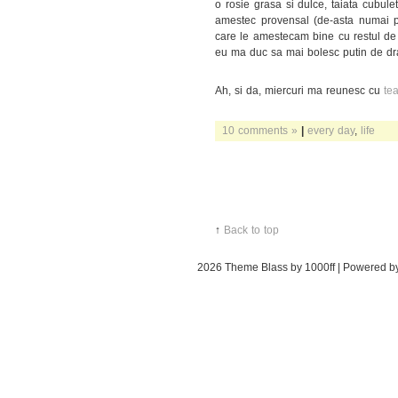
o rosie grasa si dulce, taiata cubul
amestec provensal (de-asta numai put
care le amestecam bine cu restul de 
eu ma duc sa mai bolesc putin de dra
Ah, si da, miercuri ma reunesc cu
te
10 comments »
|
every day
,
life
↑
Back to top
2026
Theme Blass by 1000ff | Powered 