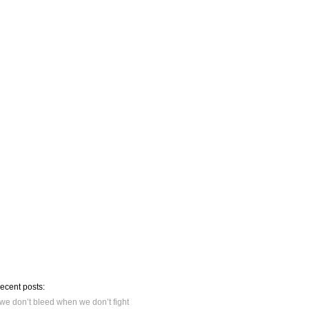
recent posts:
we don’t bleed when we don’t fight