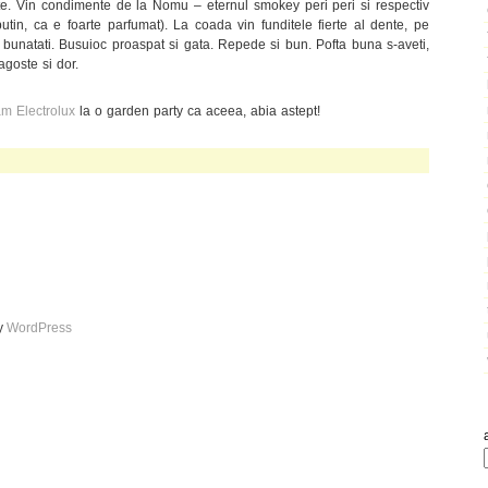
ete. Vin condimente de la Nomu – eternul smokey peri peri si respectiv
in, ca e foarte parfumat). La coada vin funditele fierte al dente, pe
bunatati. Busuioc proaspat si gata. Repede si bun. Pofta buna s-aveti,
goste si dor.
am Electrolux
la o garden party ca aceea, abia astept!
by
WordPress