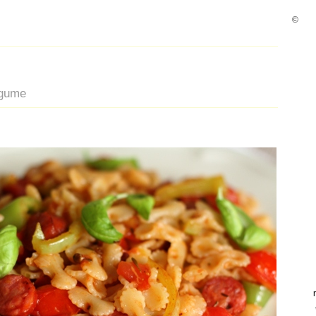
©
legume