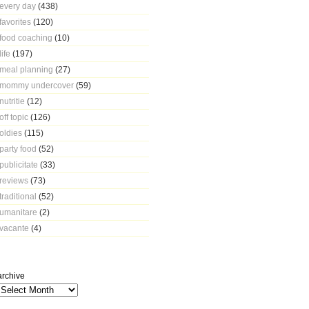
every day
(438)
favorites
(120)
food coaching
(10)
life
(197)
meal planning
(27)
mommy undercover
(59)
nutritie
(12)
off topic
(126)
oldies
(115)
party food
(52)
publicitate
(33)
reviews
(73)
traditional
(52)
umanitare
(2)
vacante
(4)
archive