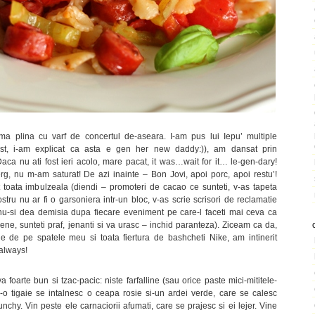
ma plina cu varf de concertul de-aseara. I-am pus lui Iepu’ multiple
est, i-am explicat ca asta e gen her new daddy:)), am dansat prin
aca nu ati fost ieri acolo, mare pacat, it was…wait for it… le-gen-dary!
, nu m-am saturat! De azi inainte – Bon Jovi, apoi porc, apoi restu’!
t toata imbulzeala (diendi – promoteri de cacao ce sunteti, v-as tapeta
stru nu ar fi o garsoniera intr-un bloc, v-as scrie scrisori de reclamatie
nu-si dea demisia dupa fiecare eveniment pe care-l faceti mai ceva ca
nene, sunteti praf, jenanti si va urasc – inchid paranteza). Ziceam ca da,
tie de pe spatele meu si toata fiertura de bashcheti Nike, am intinerit
 always!
arte bun si tzac-pacic: niste farfalline (sau orice paste mici-mititele-
r-o tigaie se intalnesc o ceapa rosie si-un ardei verde, care se calesc
nchy. Vin peste ele carnaciorii afumati, care se prajesc si ei lejer. Vine