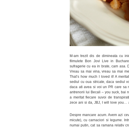
M-am trezit dis de dimineata cu ini
filmulete Bon Jovi Live in Buchar
sufragerie cu ea in brate, cam asa. D
Vreau sa mai vina, vreau sa mai merg
That’s how much I loved it! A merita
sediul cu oua stricate, daca sediul vo
daca ati avea si voi un PR care sa 
antrenorii lui Becali – you suck, bai 
a meritat fiecare suvoi de transpira
zece ani si da, JBJ, I will love you…
Despre mancare acum. Avem azi ceva fo
micute), cu carnaciori si legume. Int
numai putin, cat sa ramana relativ cru