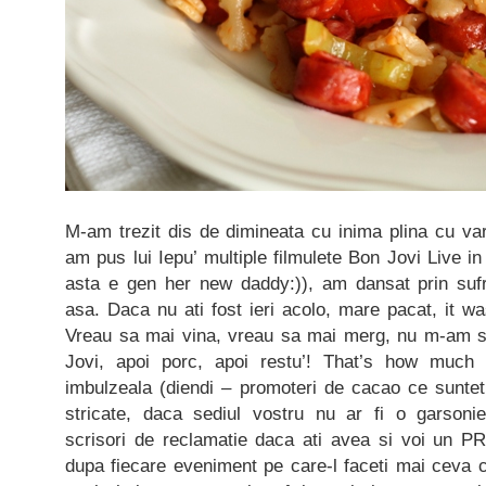
M-am trezit dis de dimineata cu inima plina cu var
am pus lui Iepu’ multiple filmulete Bon Jovi Live i
asta e gen her new daddy:)), am dansat prin suf
asa. Daca nu ati fost ieri acolo, mare pacat, it w
Vreau sa mai vina, vreau sa mai merg, nu m-am sa
Jovi, apoi porc, apoi restu’! That’s how much I
imbulzeala (diendi – promoteri de cacao ce suntet
stricate, daca sediul vostru nu ar fi o garsonie
scrisori de reclamatie daca ati avea si voi un P
dupa fiecare eveniment pe care-l faceti mai ceva ca