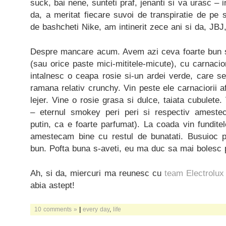
suck, bai nene, sunteti praf, jenanti si va urasc –
da, a meritat fiecare suvoi de transpiratie de pe s
de bashcheti Nike, am intinerit zece ani si da, JBJ
Despre mancare acum. Avem azi ceva foarte bun si 
(sau orice paste mici-mititele-micute), cu carnacior
intalnesc o ceapa rosie si-un ardei verde, care s
ramana relativ crunchy. Vin peste ele carnaciorii a
lejer. Vine o rosie grasa si dulce, taiata cubulet
– eternul smokey peri peri si respectiv ameste
putin, ca e foarte parfumat). La coada vin funditel
amestecam bine cu restul de bunatati. Busuioc p
bun. Pofta buna s-aveti, eu ma duc sa mai bolesc p
Ah, si da, miercuri ma reunesc cu
team Electrolux
abia astept!
10 comments »
|
every day
,
life