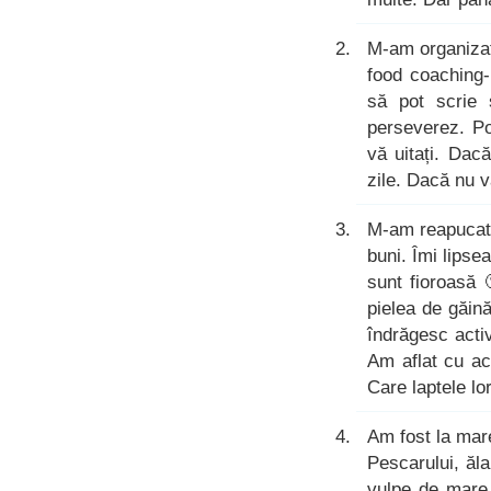
M-am organizat
food coaching-
să pot scrie 
perseverez. Po
vă uitați. Dac
zile. Dacă nu v
M-am reapuca
buni. Îmi lipse
sunt fioroasă 
pielea de găină
îndrăgesc activ
Am aflat cu ac
Care laptele l
Am fost la mar
Pescarului, ăl
vulpe de mare 