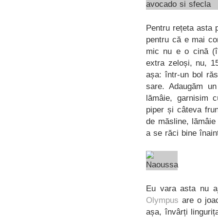
Pentru rețeta asta
pentru că e mai con
mic nu e o cină (î
extra zeloși, nu, 
așa: într-un bol ră
sare. Adaugăm un 
lămâie, garnisim c
piper și câteva fr
de măsline, lămâie 
a se răci bine înain
Eu vara asta nu a
Olympus
are o joac
așa, învârți linguri