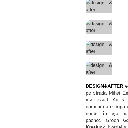
DESIGN&AFTER
es
pe strada Mihai Em
mai exact. Au și
oameni care după ce
nordic în așa m
pachet. Green Ga
Kreafunk, Nordal și