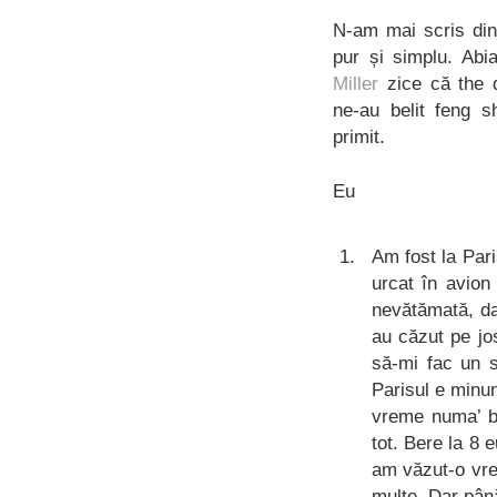
N-am mai scris din
pur și simplu. Abi
Miller
zice că the d
ne-au belit feng s
primit.
Eu
Am fost la Par
urcat în avion
nevătămată, da
au căzut pe jos
să-mi fac un s
Parisul e minun
vreme numa’ b
tot. Bere la 8 
am văzut-o vre
multe. Dar pân