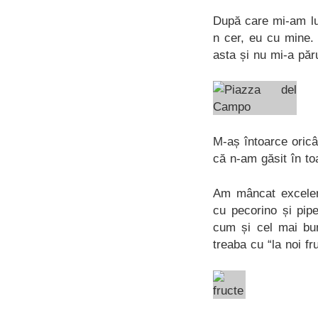
După care mi-am lua
n cer, eu cu mine.
asta și nu mi-a păr
M-aș întoarce oricâ
că n-am găsit în to
Am mâncat excele
cu pecorino și pipe
cum și cel mai bun
treaba cu “la noi fr