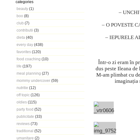
categories
beauty
(1)
– UNCHI
boo
(8)
club
(7)
– O POVESTE C
contributii
(3)
– IEPURELE A
dieta
(40)
every day
(438)
favorites
(120)
food coaching
(10)
Într-o zi eram în 
life
(197)
dus peste Ileana de 
meal planning
(27)
M-am plimbat cu de
imaginația 
mommy undercover
(59)
nutritie
(12)
off topic
(126)
oldies
(115)
party food
(52)
publicitate
(33)
reviews
(73)
traditional
(52)
umanitare
(2)