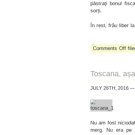
păstrați bonul fisca
sorți.
În rest, frâu liber 
on
Comments Off
fil
învâr
lingur
Toscana, aș
JULY 26TH, 2016 —
Nu am fost niciodat
merg. Nu era pe l