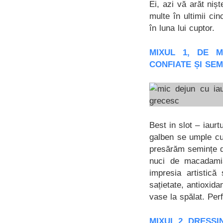
Ei, azi vă arăt niș
multe în ultimii ci
în luna lui cuptor.
MIXUL 1, DE M
CONFIATE ȘI SE
Best in slot – iau
galben se umple cu
presărăm semințe de
nuci de macadamia
impresia artistică
sațietate, antioxid
vase la spălat. Perf
MIXUL 2, DRESS