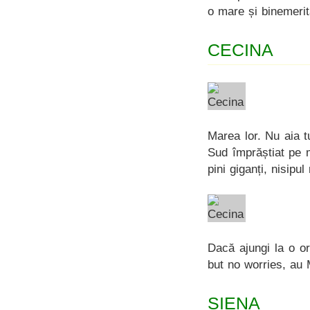
o mare și binemerita
CECINA
Marea lor. Nu aia t
Sud împrăștiat pe 
pini giganți, nisipu
Dacă ajungi la o or
but no worries, au 
SIENA