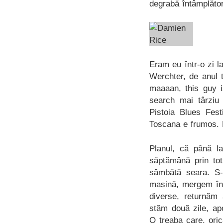
degrabă întâmplăto
Eram eu într-o zi l
Werchter, de anul t
maaaan, this guy 
search mai târziu
Pistoia Blues Fest
Toscana e frumos. 
Planul, că până l
săptămână prin tot
sâmbătă seara. S-a
mașină, mergem î
diverse, returnăm
stăm două zile, apo
O treaba care, oric