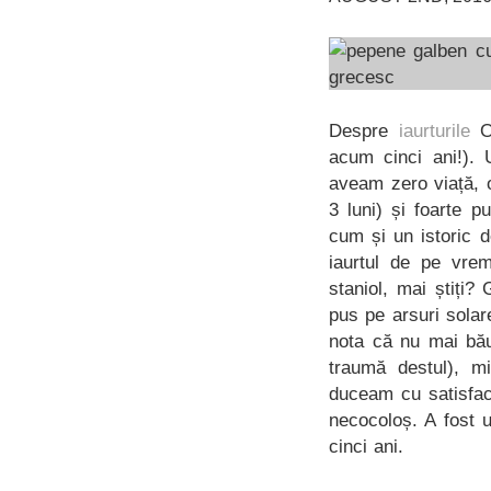
Despre
iaurturile
O
acum cinci ani!). 
aveam zero viață, 
3 luni) și foarte 
cum și un istoric 
iaurtul de pe vre
staniol, mai știți?
pus pe arsuri solar
nota că nu mai bău
traumă destul), mi
duceam cu satisfacț
necocoloș. A fost 
cinci ani.