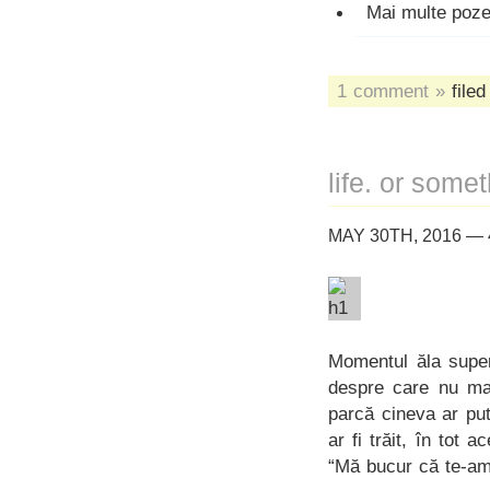
Mai multe poz
1 comment »
filed
life. or someth
MAY 30TH, 2016 —
Momentul ăla super
despre care nu mai
parcă cineva ar pu
ar fi trăit, în tot
“Mă bucur că te-am v