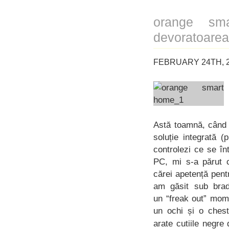
orange sm
devoratoarea
FEBRUARY 24TH, 2
Astă toamnă, când 
soluție integrată (
controlezi ce se în
PC, mi s-a părut c
cărei apetență pent
am găsit sub brad
un “freak out” mom
un ochi și o ches
arate cutiile negre