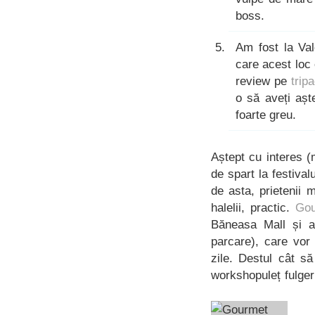
boss.
Am fost la Val
care acest loc 
review pe
trip
o să aveți așt
foarte greu.
Aștept cu interes 
de spart la festival
de asta, prietenii 
halelii, practic.
Gou
Băneasa Mall și a
parcare), care vor 
zile. Destul cât s
workshopuleț fulger