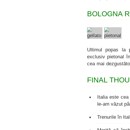
BOLOGNA 
Ultimul popas la p
exclusiv pietonal î
cea mai dezgustătoa
FINAL THO
Italia este ce
le-am văzut pâ
Trenurile în It