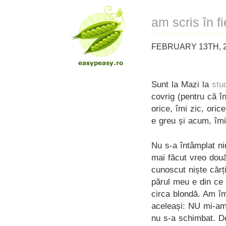
am scris în f
FEBRUARY 13TH, 2
Sunt la Mazi la
stu
covrig (pentru că î
orice, îmi zic, oric
e greu și acum, îmi 
Nu s-a întâmplat nim
mai făcut vreo două
cunoscut niște cărți
părul meu e din ce 
circa blondă. Am îm
aceleași: NU mi-am
nu s-a schimbat. D