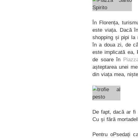
În Florența, turis
este viața. Dacă î
shopping și pipi la
în a doua zi, de câ
este implicată ea,
de soare în
Piazza
așteptarea unei m
din viața mea, niște
De fapt, dacă ar fi
Cu și fără mortadell
Pentru oPsedați c