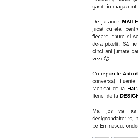
găsiți în magazinu
De jucăriile
MAIL
jucat cu ele, pent
fiecare iepure și ș
de-a pixelii. Să ne
cinci ani jumate ca
vezi 🙂
Cu
iepurele Astrid
conversații fluent
Monicăi de la
Hair
Ilenei de la
DESIG
Mai jos va las 
designandafter.ro, 
pe Eminescu, oridec