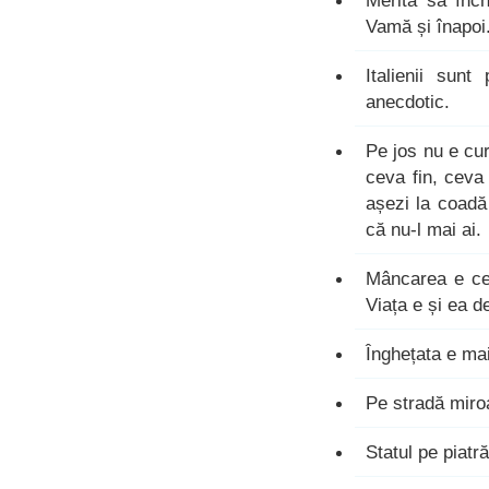
Merită să înc
Vamă și înapoi.
Italienii sunt
anecdotic.
Pe jos nu e cura
ceva fin, ceva 
așezi la coadă
că nu-l mai ai.
Mâncarea e ce
Viața e și ea d
Înghețata e ma
Pe stradă miro
Statul pe piatr