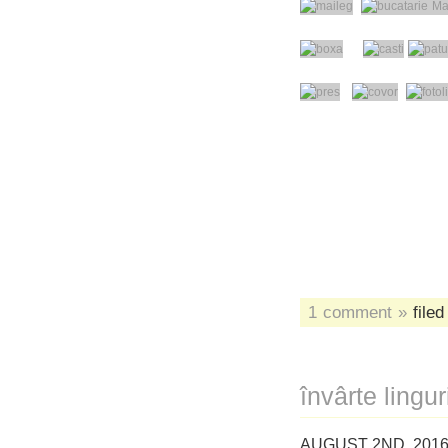
1 comment »
filed
învârte lingur
AUGUST 2ND, 2016