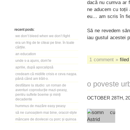
dacă nu cumva ar f
ne aducem cu toții 
eu… am scris în fie
recent posts:
Să ne revedem sănăt
we don’t bleed when we don’t fight
iau gustul acestei 
era un frig de te citeai pe tine. în toate
cărțile.
an education
1 comment »
filed
unde s-a ajuns, dom’le
aprilie, după apocalipsă
credeam că midlife crisis e ceva nașpa.
până când am trăit-o.
o poveste ur
desfătare la studio: un roman de
aventuri coproducție mazi-peasy,
pentru suflete boeme și minți
OCTOBER 28TH, 20
decadente
hummus de mazăre easy peasy
să ne cunoaștem mai bine, oracol-style
mâncare de dovlecei cu porc și quinoa