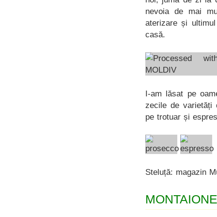
nevoia de mai mu
aterizare și ultim
casă.
I-am lăsat pe oame
zecile de varietăți
pe trotuar și espres
Steluță: magazin Mu
MONTAION