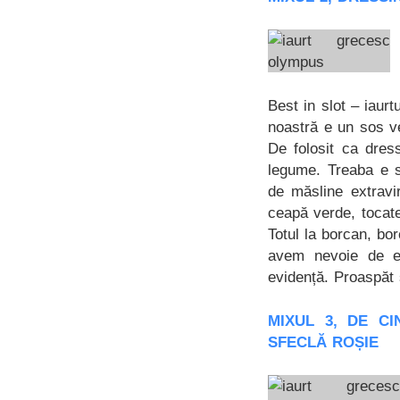
Best in slot – iau
noastră e un sos ve
De folosit ca dres
legume. Treaba e s
de măsline extravi
ceapă verde, tocate
Totul la borcan, bo
avem nevoie de el
evidență. Proaspăt 
MIXUL 3, DE CI
SFECLĂ ROȘIE