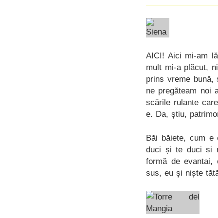
AICI! Aici mi-am lă
mult mi-a plăcut, 
prins vreme bună, 
ne pregăteam noi a
scările rulante ca
e. Da, știu, patrim
Băi băiete, cum e 
duci și te duci și
formă de evantai, 
sus, eu și niște tătă