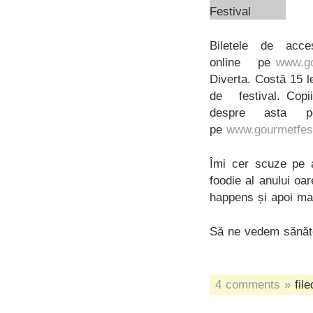
Biletele de acc
online pe
www.go
Diverta. Costă 15 l
de festival. Copii
despre asta
pe
www.gourmetfest
Îmi cer scuze pe 
foodie al anului oar
happens și apoi mai
Să ne vedem sănăto
4 comments »
file