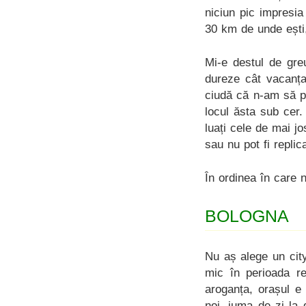
niciun pic impresia
30 km de unde ești
Mi-e destul de gre
dureze cât vacanța
ciudă că n-am să p
locul ăsta sub cer.
luați cele de mai j
sau nu pot fi replic
În ordinea în care n
BOLOGNA
Nu aș alege un cit
mic în perioada red
aroganța, orașul e 
noi, juma de zi la 