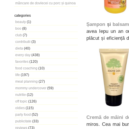
mâncare de dovlecei cu porc și quinoa
categories
beauty
(1)
Șampon
și
balsa
boo
(8)
avea Iepu un an or
club
(7)
plăcut și eficiență 
contributii
(3)
dieta
(40)
every day
(438)
favorites
(120)
food coaching
(10)
life
(197)
meal planning
(27)
mommy undercover
(59)
nutritie
(12)
off topic
(126)
oldies
(115)
party food
(52)
Cremă de mâini d
publicitate
(33)
miros. Cea mai bun
reviews
(73)