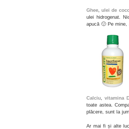
Ghee
,
ulei de coc
ulei hidrogenat. N
apucă 🙂 Pe mine, 
Calciu
,
vitamina 
toate astea. Compar
plăcere, sunt la ju
Ar mai fi și alte l