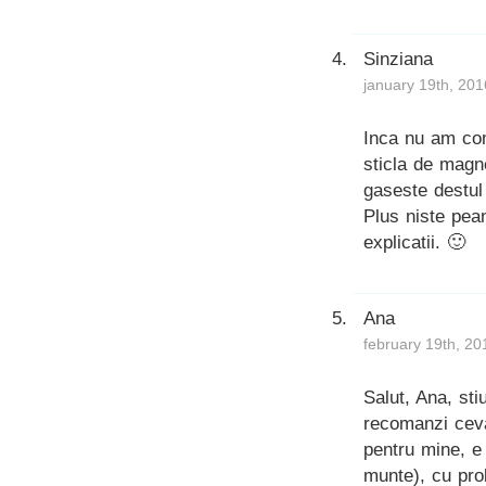
Sinziana
january 19th, 201
Inca nu am com
sticla de magn
gaseste destul
Plus niste pea
explicatii. 🙂
Ana
february 19th, 20
Salut, Ana, sti
recomanzi ceva
pentru mine, e
munte), cu pro