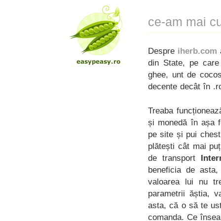
ce-am mai cu
Despre
iherb.com
a
din State, pe care
ghee, unt de cocos 
decente decât în .r
Treaba funcționează 
și monedă în așa fe
pe site și pui ches
plătești cât mai pu
de transport
Inter
beneficia de asta,
valoarea lui nu t
parametrii ăștia, 
asta, că o să te us
comanda. Ce înseam