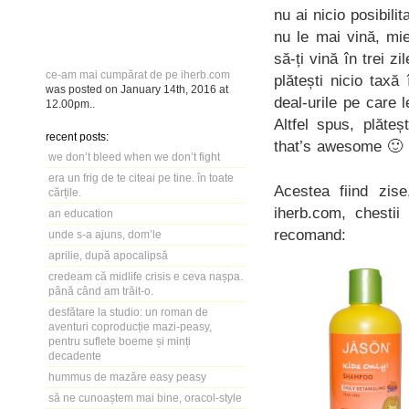
nu ai nicio posibili
nu le mai vină, mi
să-ți vină în trei 
ce-am mai cumpărat de pe iherb.com
plătești nicio taxă
was posted on
January 14th, 2016
at
deal-urile pe care l
12.00pm
..
Altfel spus, plăteș
recent posts:
that’s awesome 🙂
we don’t bleed when we don’t fight
era un frig de te citeai pe tine. în toate
Acestea fiind zi
cărțile.
iherb.com, chesti
an education
recomand:
unde s-a ajuns, dom’le
aprilie, după apocalipsă
credeam că midlife crisis e ceva nașpa.
până când am trăit-o.
desfătare la studio: un roman de
aventuri coproducție mazi-peasy,
pentru suflete boeme și minți
decadente
hummus de mazăre easy peasy
să ne cunoaștem mai bine, oracol-style