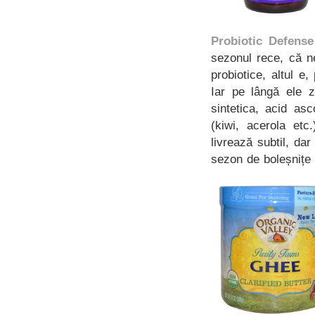
Probiotic Defense
sezonul rece, că ne
probiotice, altul 
Iar pe lângă ele z
sintetica, acid as
(kiwi, acerola etc
livrează subtil, d
sezon de boleșnițe