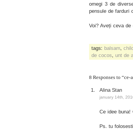
omegi 3 de diverse 
pensule de farduri c
Voi? Aveți ceva de
tags:
balsam
,
chil
de cocos
,
unt de 
8 Responses to “ce-
Alina Stan
january 14th, 201
Ce idee buna! 
Ps. tu folosest