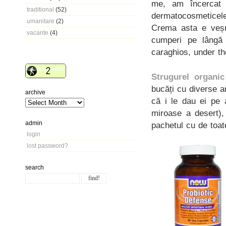
me, am încercat 
traditional
(52)
dermatocosmeticel
umanitare
(2)
Crema asta e veșn
vacante
(4)
cumperi pe lângă 
caraghios, under t
Strugurel organic
bucăți cu diverse a
archive
că i le dau ei pe 
miroase a desert),
admin
pachetul cu de toat
login
lost password?
search