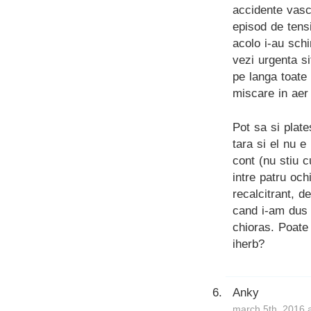
accidente vascu
episod de tensi
acolo i-au sch
vezi urgenta si
pe langa toate 
miscare in aer 
Pot sa si plate
tara si el nu 
cont (nu stiu 
intre patru och
recalcitrant, d
cand i-am dus c
chioras. Poate
iherb?
Anky
march 5th, 2016 