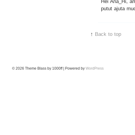
Hei Ana_Hi, am
putut ajuta mu
↑
Back to top
© 2026
Theme Blass by 1000ff | Powered by
WordPress