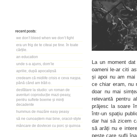
recent posts:
we don’t bleed when we don’t fight
era un frig de te citeai pe tine. în toate
cărțile.
an education
La un moment dat n
unde s-a ajuns, dom’le
oameni le-ar citi a
aprilie, după apocalipsă
și apoi nu am mai 
credeam că midlife crisis e ceva nașpa.
până când am trăit-o.
ce chiar eram, nu m
desfătare la studio: un roman de
doar nu mai simțe
aventuri coproducție mazi-peasy,
relevantă pentru 
pentru suflete boeme și minți
decadente
prăjesc la soare î
hummus de mazăre easy peasy
într-un spațiu publi
să ne cunoaștem mai bine, oracol-style
dar hai să zicem c
mâncare de dovlecei cu porc și quinoa
să arăți nu e inter
peste care sufli îna