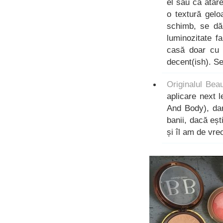
el sau ca atar
o textură gel
schimb, se dă
luminozitate f
casă doar cu 
decent(ish). S
Originalul Bea
aplicare next 
And Body), dar
banii, dacă ești
și îl am de vre