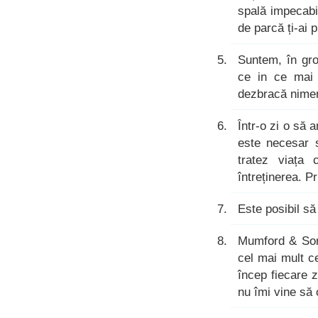
spală impecabil
de parcă ți-ai p
Suntem, în gro
ce in ce mai 
dezbracă nimen
Într-o zi o să 
este necesar 
tratez viața
întreținerea. 
Este posibil să
Mumford & Sons
cel mai mult c
încep fiecare 
nu îmi vine să 