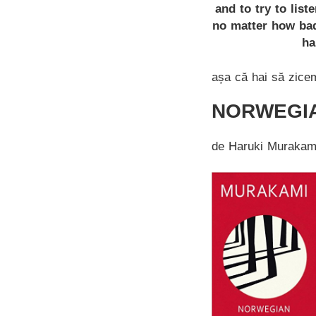
and to try to lis
no matter how bad
ha
așa că hai să zicem
NORWEGI
de Haruki Murakam