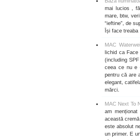
Bază iluminat
mai lucios , f
mare, btw, veri
“ieftine”, de s
Își face treab
MAC Waterwei
lichid ca Face 
(including SPF 
ceea ce nu e d
pentru că are 
elegant, catifel
mărci.
MAC Next To N
am menționat 
această cremă c
este absolut n
un primer. E un