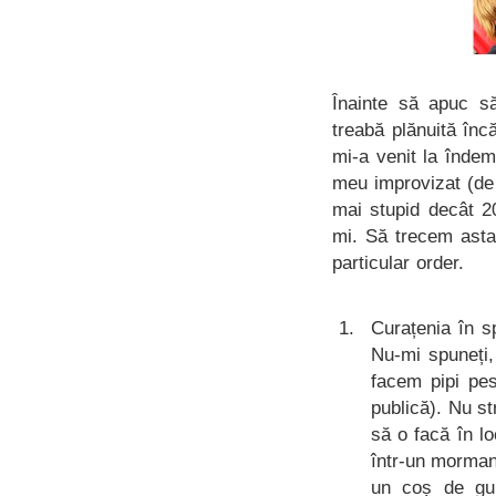
Înainte să apuc 
treabă plănuită înc
mi-a venit la înde
meu improvizat (de 
mai stupid decât 2
mi. Să trecem asta
particular order.
Curațenia în s
Nu-mi spuneți,
facem pipi pes
publică). Nu s
să o facă în l
într-un morman
un coș de gu