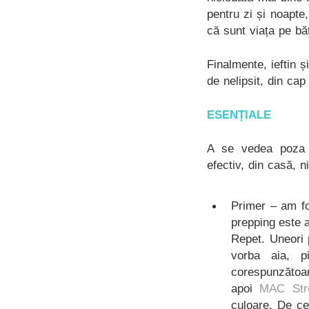
pentru zi și noapte
că sunt viața pe bă
Finalmente, ieftin 
de nelipsit, din cap
ESENȚIALE
A se vedea poza d
efectiv, din casă, n
Primer – am f
prepping este 
Repet. Uneori 
vorba aia, p
corespunzătoa
apoi
MAC Str
culoare. De ce