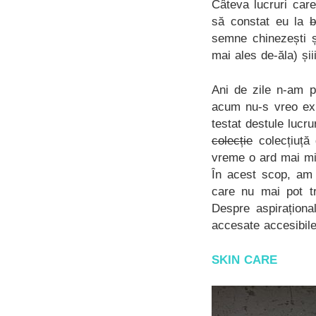
Câteva lucruri car
să constat eu la
b
semne chinezești ș
mai ales de-ăla) și
Ani de zile n-am p
acum nu-s vreo ex
testat destule lucr
colecție
colecțiuță 
vreme o ard mai mi
În acest scop, am 
care nu mai pot tr
Despre aspiraționa
accesate accesibile
SKIN CARE