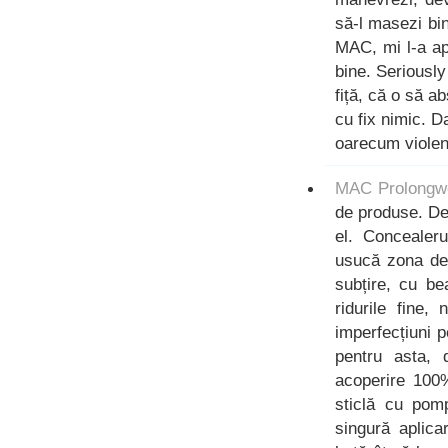
să-l masezi bi
MAC, mi l-a apl
bine. Seriously
fiță, că o să a
cu fix nimic. Da
oarecum violent
MAC Prolongw
de produse. De
el. Concealeru
usucă zona de 
subțire, cu be
ridurile fine,
imperfecțiuni p
pentru asta,
acoperire 100%
sticlă cu pom
singură aplic