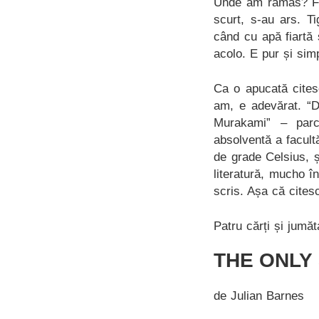
Unde am rămas? Făc
scurt, s-au ars. T
când cu apă fiartă
acolo. E pur și simp
Ca o apucată cites
am, e adevărat. “D
Murakami” – parc
absolventă a facult
de grade Celsius, ș
literatură, mucho î
scris. Așa că cites
Patru cărți și jumă
THE ONLY
de Julian Barnes