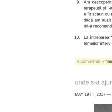
Am descoperit
terapeută și i
e în scaun cu 
dacă am auzit 
mi-a recomanda
La întrebarea “
femeilor interv
4 comments »
file
unde s-a aju
MAY 19TH, 2017 —