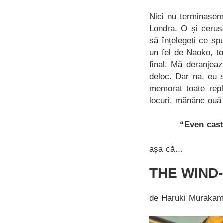
Nici nu terminasem
Londra. O și cerus
să înțelegeți ce sp
un fel de Naoko, to
final. Mă deranjea
deloc. Dar na, eu 
memorat toate repl
locuri, mănânc ouă 
“Even cast
așa că…
THE WIND
de Haruki Murakam