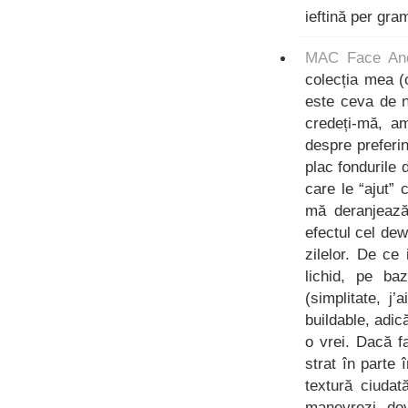
ieftină per gra
MAC Face And
colecția mea (
este ceva de n
credeți-mă, a
despre preferi
plac fondurile 
care le “ajut”
mă deranjează 
efectul cel de
zilelor. De c
lichid, pe ba
(simplitate, j
buildable, adic
o vrei. Dacă f
strat în parte
textură ciudat
manevrezi, dev