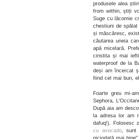
produsele alea știin
from within, știți
Suge cu lăcomie cr
chestiuni de spăla
și măscăresc, exist
căutarea uneia car
apă micelară. Pre
cinstita și mai ief
waterproof de la B
deși am încercat ș
fiind cel mai bun, 
Foarte greu mi-am
Sephora, L’Occitan
După aia am descope
la adresa lor am n
dafuq!). Folosesc z
cu avocado
, sunt
niciodată mai bine