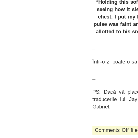
“Holding this sof
seeing how it sl
chest. I put my 
pulse was faint an
allotted to his s
_
Într-o zi poate o să
_
PS: Dacă vă place
traducerile lui J
Gabriel.
on
Comments Off
fil
era