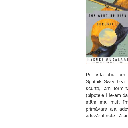
Pe asta abia am î
Sputnik Sweetheart
scurtă, am termin
(pipotele i le-am d
stăm mai mult îm
primăvara aia ade
adevărul este că am