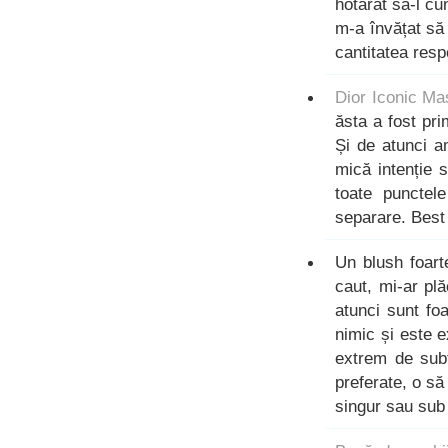
hotărât să-l c
m-a învățat să
cantitatea respe
Dior Iconic Ma
ăsta a fost pr
Și de atunci 
mică intenție 
toate punctel
separare. Best 
Un blush foart
caut, mi-ar pl
atunci sunt foa
nimic și este 
extrem de subt
preferate, o să 
singur sau sub 