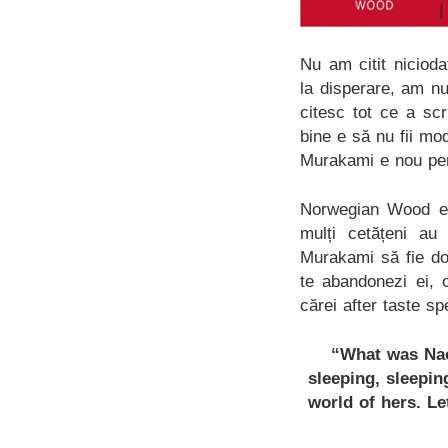
Nu am citit nicio
la disperare, am nu
citesc tot ce a sc
bine e să nu fii mod
Murakami e nou pen
Norwegian Wood e 
mulți cetățeni au
Murakami să fie do
te abandonezi ei, 
cărei after taste s
“What was Nao
sleeping, sleepin
world of hers. L