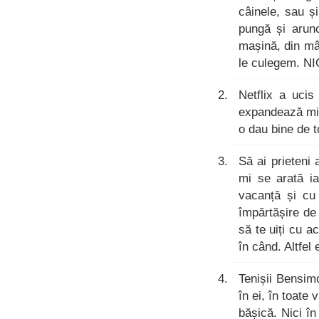
câinele, sau ș
pungă și arun
mașină, din mâ
le culegem. N
Netflix a uci
expandează mint
o dau bine de 
Să ai prieteni
mi se arată ia
vacanță și cu
împărtășire de
să te uiți cu a
în când. Altfel
Tenișii Bensim
în ei, în toate
bășică. Nici î