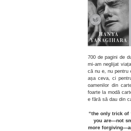
700 de pagini de du
mi-am neglijat viaț
că nu e, nu pentru 
așa ceva, ci pentr
oamenilor din cart
foarte la modă cart
e fără să dau din c
“the only trick of
you are—not sma
more forgiving—an