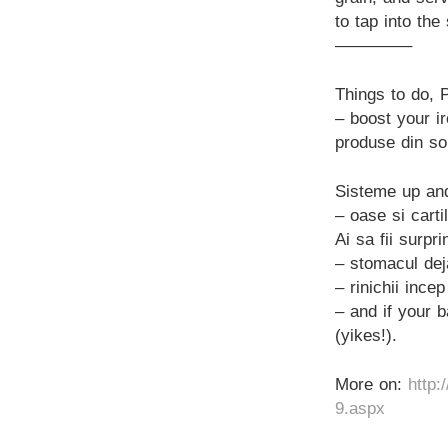
to tap into the
————–
Things to do, 
– boost your ir
produse din so
Sisteme up and
– oase si carti
Ai sa fii surpr
– stomacul dej
– rinichii ince
– and if your 
(yikes!).
More on:
http
9.aspx