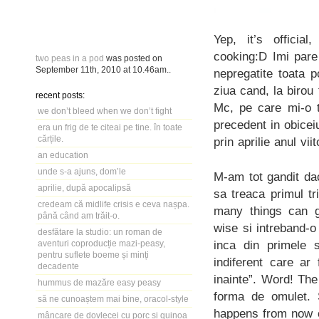
Yep, it’s officia
cooking:D Imi pare
two peas in a pod
was posted on
September 11th, 2010
at
10.46am
..
nepregatite toata 
ziua cand, la biro
recent posts:
Mc, pe care mi-o t
we don’t bleed when we don’t fight
precedent in obicei
era un frig de te citeai pe tine. în toate
cărțile.
prin aprilie anul vi
an education
unde s-a ajuns, dom’le
M-am tot gandit da
aprilie, după apocalipsă
sa treaca primul t
credeam că midlife crisis e ceva nașpa.
many things can g
până când am trăit-o.
wise si intreband-
desfătare la studio: un roman de
inca din primele s
aventuri coproducție mazi-peasy,
pentru suflete boeme și minți
indiferent care ar
decadente
inainte”. Word! Th
hummus de mazăre easy peasy
forma de omulet. 
să ne cunoaștem mai bine, oracol-style
happens from now o
mâncare de dovlecei cu porc și quinoa