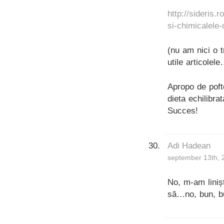
http://sideris.
si-chimicalele-
(nu am nici o t
utile articolel
Apropo de poft
dieta echilibra
Succes!
Adi Hadean
september 13th, 
No, m-am linișt
să…no, bun, bun