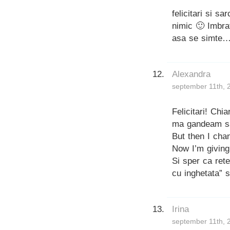
felicitari si s
nimic 🙂 Imbrat
asa se simte…
Alexandra
september 11th, 
Felicitari! Ch
ma gandeam sa
But then I cha
Now I’m giving 
Si sper ca rete
cu inghetata” 
Irina
september 11th, 