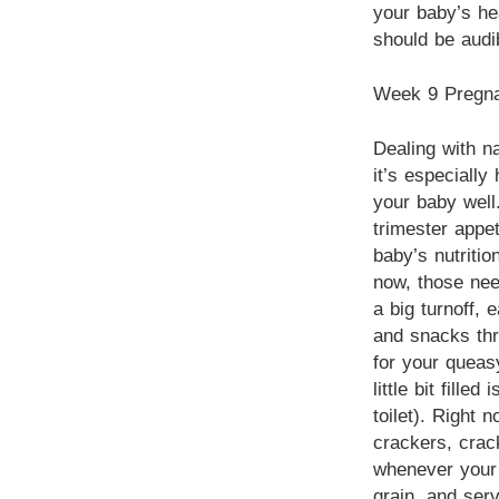
your baby’s he
should be audi
Week 9 Pregna
Dealing with n
it’s especially
your baby well.
trimester appeti
baby’s nutritio
now, those need
a big turnoff, 
and snacks thr
for your quea
little bit fill
toilet). Right 
crackers, crac
whenever your
grain, and serv