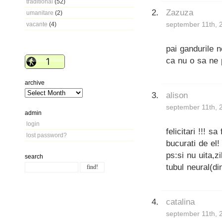
traditional
(52)
Zazuza
umanitare
(2)
september 11th, 
vacante
(4)
pai gandurile n
ca nu o sa ne 
archive
alison
september 11th, 
admin
login
felicitari !!! 
lost password?
bucurati de el!
ps:si nu uita,z
search
tubul neural(di
catalina
september 11th, 