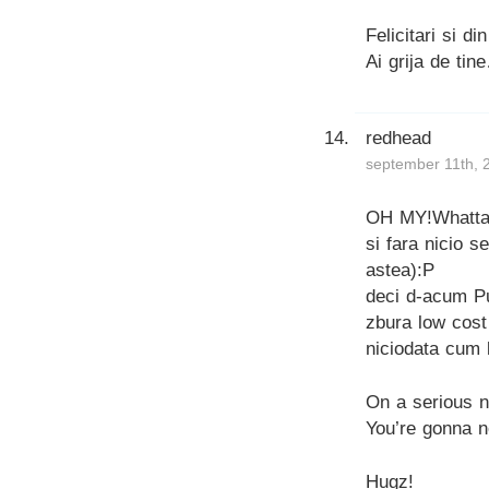
Felicitari si d
Ai grija de tin
redhead
september 11th, 
OH MY!Whatta b
si fara nicio s
astea):P
deci d-acum Pu
zbura low cost 
niciodata cum 
On a serious n
You’re gonna n
Hugz!