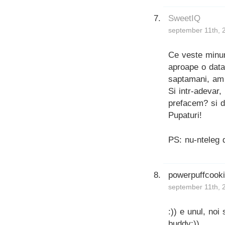
SweetIQ
september 11th, 
Ce veste minun
aproape o data
saptamani, am 
Si intr-adevar
prefacem? si 
Pupaturi!
PS: nu-nteleg 
powerpuffcook
september 11th, 
:)) e unul, n
buddy:))