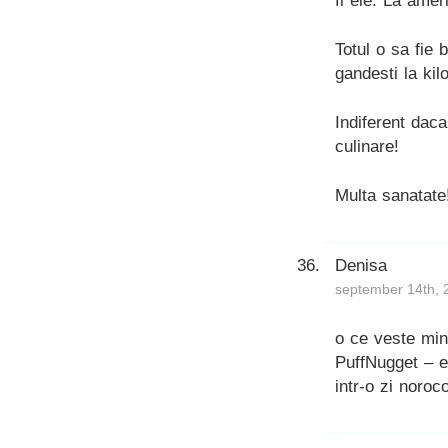
fi ele. La ame
Totul o sa fie 
gandesti la kil
Indiferent daca
culinare!
Multa sanatate
Denisa
september 14th, 
o ce veste minu
PuffNugget – e
intr-o zi noroc