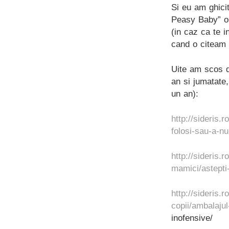
Si eu am ghicit
Peasy Baby” or
(in caz ca te i
cand o citeam
Uite am scos d
an si jumatate
un an):
http://sideris.
folosi-sau-a-nu
http://sideris.r
mamici/astepti
http://sideris.
copii/ambalajul
inofensive/