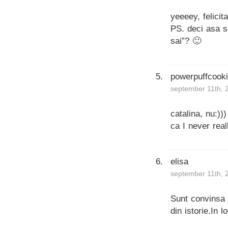
yeeeey, felicit
PS. deci asa se
sai”? 🙂
powerpuffcook
september 11th, 
catalina, nu:))
ca I never rea
elisa
september 11th, 
Sunt convinsa c
din istorie.In 