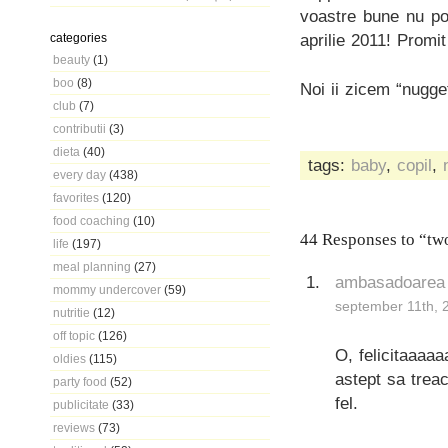
voastre bune nu po
aprilie 2011! Promit 
categories
beauty
(1)
boo
(8)
Noi ii zicem “nugge
club
(7)
contributii
(3)
dieta
(40)
tags:
baby
,
copil
,
every day
(438)
favorites
(120)
food coaching
(10)
44 Responses to “two
life
(197)
meal planning
(27)
ambasadoarea
mommy undercover
(59)
september 11th, 
nutritie
(12)
off topic
(126)
O, felicitaaaaa
oldies
(115)
astept sa trea
party food
(52)
fel.
publicitate
(33)
reviews
(73)