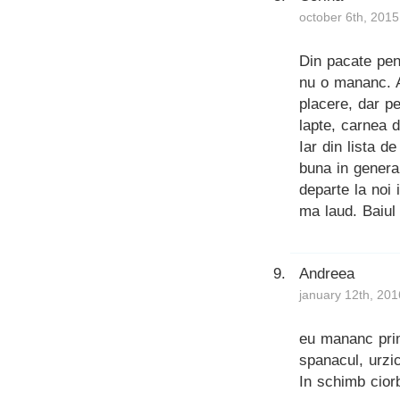
october 6th, 2015
Din pacate pen
nu o mananc. A
placere, dar p
lapte, carnea 
Iar din lista 
buna in genera
departe la noi
ma laud. Baiul
Andreea
january 12th, 201
eu mananc prim
spanacul, urzi
In schimb cior