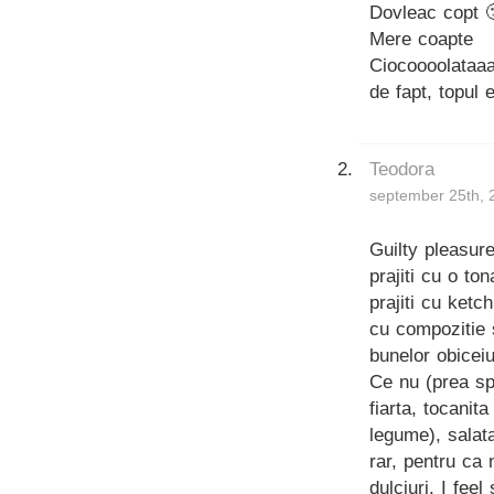
Dovleac copt 
Mere coapte
Ciocoooolataa
de fapt, topul
Teodora
september 25th, 
Guilty pleasure:
prajiti cu o ton
prajiti cu ketch
cu compozitie 
bunelor obiceiu
Ce nu (prea sp
fiarta, tocanit
legume), salat
rar, pentru ca 
dulciuri. I feel