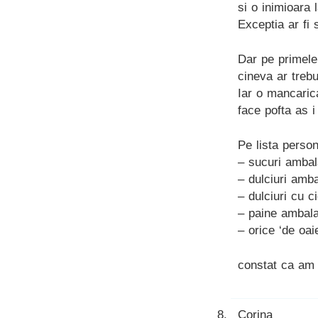
si o inimioara 
Exceptia ar fi 
Dar pe primele
cineva ar trebu
Iar o mancaric
face pofta as i
Pe lista perso
– sucuri ambala
– dulciuri amb
– dulciuri cu c
– paine ambalat
– orice ‘de oai
constat ca am 
Corina