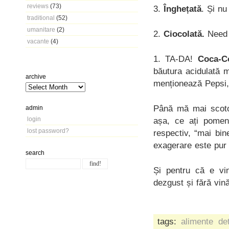
reviews
(73)
3.
Înghețată
. Și nu
traditional
(52)
umanitare
(2)
2.
Ciocolată.
Need
vacante
(4)
1. TA-DA!
Coca-C
băutura acidulată m
archive
menționează Pepsi,
Până mă mai scotoc
admin
login
așa, ce ați pomen
lost password?
respectiv, “mai bi
exagerare este pur 
search
Și pentru că e vin
dezgust și fără vin
tags:
alimente de