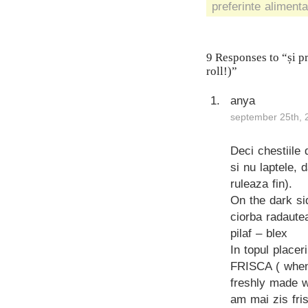
preferinte aliment
9 Responses to “și p
roll!)”
anya
september 25th, 
Deci chestiile 
si nu laptele, 
ruleaza fin).
On the dark sid
ciorba radaute
pilaf – blex
In topul placer
FRISCA ( when
freshly made w
am mai zis fri