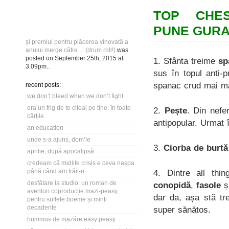
TOP CHE
PUNE GUR
și premiul pentru plăcerea vinovată a
anului merge către… (drum roll!)
was
posted on
September 25th, 2015
at
1. Sfânta treime
sp
3.09pm
..
sus în topul anti-
spanac crud mai mă
recent posts:
we don’t bleed when we don’t fight
era un frig de te citeai pe tine. în toate
2.
Pește
. Din nefer
cărțile.
antipopular. Urmat
an education
unde s-a ajuns, dom’le
3.
Ciorba de burtă
aprilie, după apocalipsă
credeam că midlife crisis e ceva nașpa.
până când am trăit-o.
4. Dintre all thi
desfătare la studio: un roman de
conopidă
,
fasole
ș
aventuri coproducție mazi-peasy,
dar da, așa stă tr
pentru suflete boeme și minți
decadente
super sănătos.
hummus de mazăre easy peasy