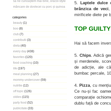
să ne cunoaștem mai bine, oracol-style
5.
Laptele dulce
e
mâncare de dovlecei cu porc și quinoa
brânzica de veci
,
mirificele diete pe 
categories
beauty
(1)
TOP GUILT
boo
(8)
club
(7)
contributii
(3)
Hai să facem inver
dieta
(40)
every day
(438)
5.
Chips
. Adică ge
favorites
(120)
și merdenele, score
food coaching
(10)
de adicție, ale c
life
(197)
bumbac percale, 1
meal planning
(27)
mommy undercover
(59)
4.
Pizza
, cu mențiu
nutritie
(12)
Ce nu-și fac oame
off topic
(126)
comparație ochiomet
oldies
(115)
dublu față de conc
party food
(52)
publicitate
(33)