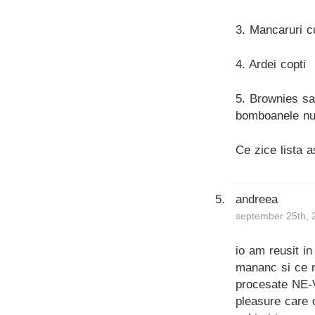
3. Mancaruri c
4. Ardei copti
5. Brownies sau
bomboanele nu 
Ce zice lista 
andreea
september 25th, 
io am reusit in
mananc si ce nu
procesate NE-V
pleasure care o