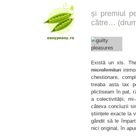
și premiul p
către… (drum 
Există un xls. Th
microfirmituri
inimos
chestionare, comp
treaba asta lax p
plictiseam în pat, 
a colectivității, m
câteva concluzii si
științele exacte la
gândit să le împart
nici original, în ap