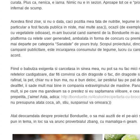
curata. Plus ca, nenica, e iarna. Nimic nu e in sezon. Aproape tot ce e “pr
infernal de scump.
Acestea fiind zise, si nu o data, caci pozitia mea fata de nutritie, legume 
particular a fost facuta publica in niste, mai multe asa:)), ocazii (de exemp
cu vegetalele odioase), m-am bucurat cand oamenii de la Bonduelle m-au co
platforma cu retete user generated, ambalata in forma de concurs cu premii 
mai departe pe categoria “Sanatate” de yours truly. Scopul proiectului, dinco
campanii publicitare, este incurajarea consumului de legume, lucru cu care
acord.
Fiind o babutza exigenta si carcotasa in sinea mea, nu pot sa nu fac mic
retetelor castigatoare, dar fiti convinsi ca din dragoste o fac, din dragoste 
rafinat, la pet, chiar nu e bun ma, nu e bun deloc, iar pestelui tau pe pat 
dealtfel, ii sade mult mai bine in compania extravirginului de masline. Pan
mult, si pe care ma gandeam sa o prestez si eu saptamana viitoare, e cea 
prepelita, j’aime! Asta, adica:
http://bonduelle.ro/4culori/recipe/tarta-cu-brocc
nu presupuna atata coca, ah, stiu, suspansul va omoara:))
Atat deocamdata despre proiectul Bonduelle, o sa mai auziti de el pe-aici si
pun in tema, in loc sa va arunc proverbialul zbang, cu mamaliga-n geam.