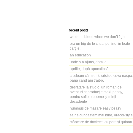
recent posts:
we don’t bleed when we don’t fight
era un frig de te citeai pe tine. în toate
cărțile.
an education
unde s-a ajuns, dom’le
aprilie, după apocalipsă
credeam că midlife crisis e ceva nașpa.
până când am trăit-o.
desfătare la studio: un roman de
aventuri coproducție mazi-peasy,
pentru suflete boeme și minți
decadente
hummus de mazăre easy peasy
să ne cunoaștem mai bine, oracol-style
mâncare de dovlecei cu porc și quinoa