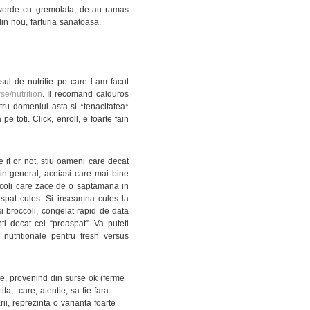
le verde cu gremolata, de-au ramas
din nou, farfuria sanatoasa.
ul de nutritie pe care l-am facut
se/nutrition
. Il recomand calduros
ru domeniul asta si *tenacitatea*
 toti. Click, enroll, e foarte fain
 it or not, stiu oameni care decat
n general, aceiasi care mai bine
roccoli care zace de o saptamana in
spat cules. Si inseamna cules la
i broccoli, congelat rapid de data
ti decat cel “proaspat”. Va puteti
nutritionale pentru fresh versus
se, provenind din surse ok (ferme
ta, care, atentie, sa fie fara
ii, reprezinta o varianta foarte