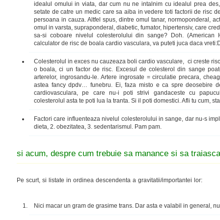
idealul omului in viata, dar cum nu ne intalnim cu idealul prea des, 
setate de catre un medic care sa aiba in vedere toti factorii de risc 
persoana in cauza. Altfel spus, dintre omul tanar, normoponderal, acti
omul in varsta, supraponderal, diabetic, fumator, hipertensiv, care crede
sa-si coboare nivelul colesterolului din sange? Doh. (American 
calculator de risc de boala cardio vasculara, va puteti juca daca vreti:
Colesterolul in exces nu cauzeaza boli cardio vasculare, ci creste ris
o boala, ci un factor de risc. Excesul de colesterol din sange poa
arterelor, ingrosandu-le. Artere ingrosate = circulatie precara, cheag
astea fancy dpdv… funebru. Ei, faza misto e ca spre deosebire de 
cardiovasculara, pe care nu-i poti strivi gandaceste cu papucul (
colesterolul asta te poti lua la tranta. Si il poti domestici. Afli tu cum, s
Factori care influenteaza nivelul colesterolului in sange, dar nu-s imp
dieta, 2. obezitatea, 3. sedentarismul. Pam pam.
si acum, despre cum trebuie sa manance si sa traiasca 
Pe scurt, si listate in ordinea descendenta a gravitatii/importantei lor:
Nici macar un gram de grasime trans. Dar asta e valabil in general, nu 