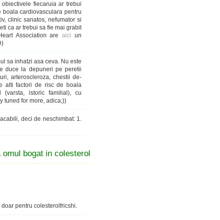
obiectivele fiecaruia ar trebui
de boala cardiovasculara pentru
v, clinic sanatos, nefumator si
ti ca ar trebui sa fie mai grabit
Heart Association are
aici
un
D)
cul sa inhatzi asa ceva. Nu este
te duce la depuneri pe peretii
uri, arteroscleroza, chestii de-
alti factori de risc de boala
varsta, istoric familial), cu
tay tuned for more, adica;))
lacabili, deci de neschimbat: 1.
omul bogat in colesterol
doar pentru colesterolfricshi.