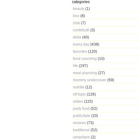
categories
beauty
(1)
boo
(8)
club
(7)
contributii
(3)
dieta
(40)
every day
(438)
favorites
(120)
food coaching
(10)
life
(197)
meal planning
(27)
mommy undercover
(59)
nutritie
(12)
off topic
(126)
oldies
(115)
party food
(52)
publicitate
(33)
reviews
(73)
traditional
(52)
umanitare
(2)