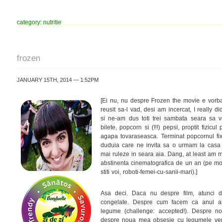
category: nutritie
frozen
JANUARY 15TH, 2014 — 1:52PM
[Ei nu, nu despre Frozen the movie e vor
reusit sa-l vad, desi am incercat, I really d
si ne-am dus toti trei sambata seara sa
bilete, popcorn si (!!!) pepsi, proptit fizicul
agapa tovaraseasca. Terminat popcornul fix
duduia care ne invita sa o urmam la casa d
mai ruleze in seara aia. Dang, at least am m
abstinenta cinematografica de un an (pe mot
stiti voi, roboti-femei-cu-sanii-mari).]
Asa deci. Daca nu despre film, atunci d
congelate. Despre cum facem ca anul
legume (challenge: accepted!). Despre 
despre noua mea obsesie cu legumele ver