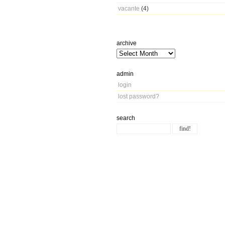
vacante
(4)
archive
admin
login
lost password?
search