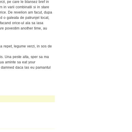
rzi, pe care le blansez bref in
 in varii combinatii si in stare
orice. De revelion am facut, dupa
 o galeata de patrunjel tocat,
 facand orice-ul ala sa iasa
are povestim another time, au
a repet, legume verzi, in sos de
is. Una peste alta, sper sa ma
oua aminte sa eat your
l be damned daca las eu pamantul