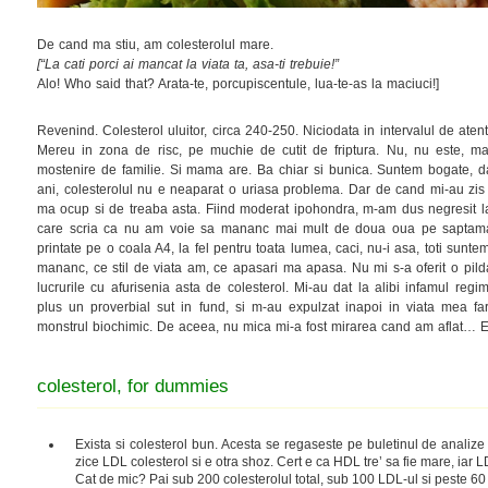
De cand ma stiu, am colesterolul mare.
[“La cati porci ai mancat la viata ta, asa-ti trebuie!”
Alo! Who said that? Arata-te, porcupiscentule, lua-te-as la maciuci!]
Revenind. Colesterol uluitor, circa 240-250. Niciodata in intervalul de aten
Mereu in zona de risc, pe muchie de cutit de friptura. Nu, nu este, mai
mostenire de familie. Si mama are. Ba chiar si bunica. Suntem bogate, dar
ani, colesterolul nu e neaparat o uriasa problema. Dar de cand mi-au zis
ma ocup si de treaba asta. Fiind moderat ipohondra, m-am dus negresit la
care scria ca nu am voie sa mananc mai mult de doua oua pe saptamana.
printate pe o coala A4, la fel pentru toata lumea, caci, nu-i asa, toti sunte
mananc, ce stil de viata am, ce apasari ma apasa. Nu mi s-a oferit o pi
lucrurile cu afurisenia asta de colesterol. Mi-au dat la alibi infamul regi
plus un proverbial sut in fund, si m-au expulzat inapoi in viata mea fa
monstrul biochimic. De aceea, nu mica mi-a fost mirarea cand am aflat… E
colesterol, for dummies
Exista si colesterol bun. Acesta se regaseste pe buletinul de analize 
zice LDL colesterol si e otra shoz. Cert e ca HDL tre’ sa fie mare, iar L
Cat de mic? Pai sub 200 colesterolul total, sub 100 LDL-ul si peste 60