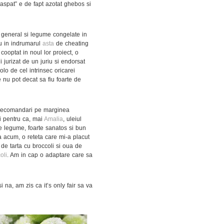
oaspat” e de fapt azotat ghebos si
in general si legume congelate in
lu in indrumarul
asta
de cheating
optat in noul lor proiect, o
jurizat de un juriu si endorsat
lo de cel intrinsec oricarei
 nu pot decat sa fiu foarte de
i recomandari pe marginea
si pentru ca, mai
Amalia
, uleiul
de legume, foarte sanatos si bun
a acum, o reteta care mi-a placut
de tarta cu broccoli si oua de
oli
. Am in cap o adaptare care sa
 na, am zis ca it’s only fair sa va