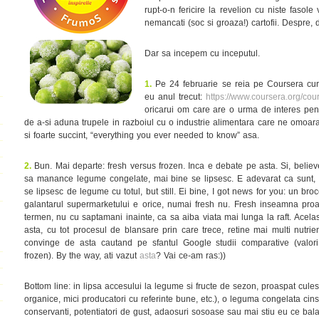
rupt-o-n fericire la revelion cu niste faso
nemancati (soc si groaza!) cartofii. Despre, 
Dar sa incepem cu inceputul.
1.
Pe 24 februarie se reia pe Coursera curs
eu anul trecut:
https://www.coursera.org/cour
oricarui om care are o urma de interes pent
de a-si aduna trupele in razboiul cu o industrie alimentara care ne omoara pe
si foarte succint, “everything you ever needed to know” asa.
2.
Bun. Mai departe: fresh versus frozen. Inca e debate pe asta. Si, believe
sa manance legume congelate, mai bine se lipsesc. E adevarat ca sunt, i
se lipsesc de legume cu totul, but still. Ei bine, I got news for you: un b
galantarul supermarketului e orice, numai fresh nu. Fresh inseamna proa
termen, nu cu saptamani inainte, ca sa aiba viata mai lunga la raft. Acelas
asta, cu tot procesul de blansare prin care trece, retine mai multi nutrien
convinge de asta cautand pe sfantul Google studii comparative (valori 
frozen). By the way, ati vazut
asta
? Vai ce-am ras:))
Bottom line: in lipsa accesului la legume si fructe de sezon, proaspat cule
organice, mici producatori cu referinte bune, etc.), o leguma congelata cinsti
conservanti, potentiatori de gust, adaosuri sosoase sau mai stiu eu ce balar