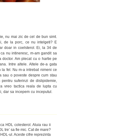
tie, nu mai zic de cel de bun simt.
, de la porc, ce nu intelgeti? E
 doar in coelsterol. Ei, la 34 de
 ca nu intineresc, m-am gandit sa
 doctor. Am plecat cu o hartie pe
 Intre altele. Altele de-a gata
m la fel. Nu m-a intrebat nimeni ce
lda sau o poveste despre cum stau
m pentru suferinzi de dislipidemie,
ra vreo tactica reala de lupta cu
i, dar sa incepem cu inceputul.
ca HDL colesterol. Aluia rau ii
DL tre’ sa fie mic. Cat de mare?
 HDL-ul. Aceste cifre reprezinta