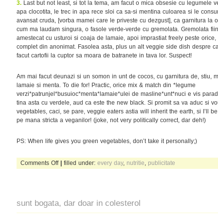
3.
Last but not least, si tot la tema, am facut o mica obsesie cu legumele ve
apa clocotita, le trec in apa rece sloi ca sa-si mentina culoarea si le consum
avansat cruda, [vorba mamei care le priveste cu dezgust], ca garnitura la 
cum ma laudam singura, o fasole verde-verde cu gremolata. Gremolata fiind
amestecat cu usturoi si coaja de lamaie, apoi imprastiat freely peste orice,
complet din anonimat. Fasolea asta, plus un alt veggie side dish despre c
facut cartofii la cuptor sa moara de batranete in tava lor. Suspect!
Am mai facut deunazi si un somon in unt de cocos, cu garnitura de, stiu, m
lamaie si menta. To die for! Practic, orice mix & match din *legume
verzi*patrunjel*busuioc*menta*lamaie*ulei de masline*unt*nuci e vis parad
tina asta cu verdele, aud ca este the new black. Si promit sa va aduc si v
vegetables, caci, se pare, veggie eaters astia will inherit the earth, si I’l
pe mana stricta a veganilor! (joke, not very politically correct, dar deh!)
PS: When life gives you green vegetables, don’t take it personally;)
on
Comments Off
|
filled under:
every day
,
nutritie
,
publicitate
frozen
sunt bogata, dar doar in colesterol