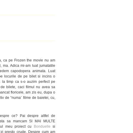
ba, ca pe Frozen the movie nu am
id, ma. Adica mi-am luat jumatatile
 vedem capodopera animata. Luat
 pe locurile de pe bilet si incins o
 la timp ca s-o auzim perfect pe
e bilete, caci filmul nu avea sa
ancat floricele, am zis eu, dupa o
iv de “numa’ filme de baietei, cu,
espre ce? Pai despre altfel de
 asta sa mancam SI MAI MULTE
noul meu proiect cu
Bonduelle
si
zi presto crude. Despre cum am