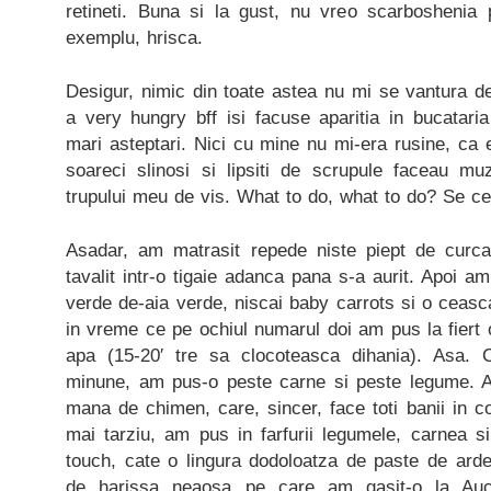
retineti. Buna si la gust, nu vreo scarboshenia
exemplu, hrisca.
Desigur, nimic din toate astea nu mi se vantura d
a very hungry bff isi facuse aparitia in bucatari
mari asteptari. Nici cu mine nu mi-era rusine, ca 
soareci slinosi si lipsiti de scrupule faceau mu
trupului meu de vis. What to do, what to do? Se ce
Asadar, am matrasit repede niste piept de curcan
tavalit intr-o tigaie adanca pana s-a aurit. Apoi am 
verde de-aia verde, niscai baby carrots si o ceasc
in vreme ce pe ochiul numarul doi am pus la fiert 
apa (15-20′ tre sa clocoteasca dihania). Asa.
minune, am pus-o peste carne si peste legume. A
mana de chimen, care, sincer, face toti banii in c
mai tarziu, am pus in farfurii legumele, carnea si 
touch, cate o lingura dodoloatza de paste de ardei
de harissa neaosa pe care am gasit-o la Auc