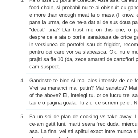
Fa o lista cu portiile corecte. Asta asa, ca esti
food chain, si probabil nu te-ai obisnuit cu gan
e more than enough meat la o masa (I know, e
pana la urma, de ce ne-a dat al de sus doua p
“decat” una? Dar trust me on this one, o pal
despre ce e aia o portie sanatoasa de orice g
in versiunea de portofel sau de frigider, reco
pentru cei care vor sa slabeasca. Ok, nu e mus
prajiti sa fie 10 (da, zece amarati de cartofiori 
cam suspect.
Gandeste-te bine si mai ales intensiv de ce f
Vrei sa mananci mai putin? Mai sanatos? Mai i
of the above? Ei, intelegi tu, orice lucru tre’ s
tau e o pagina goala. Tu zici ce scriem pe el. 
Fa un soi de plan de cooking vs take away. L
ce-am gatit luni, marti seara frec duda, mierc
asa. La final vei sti splitul exact intre munca s