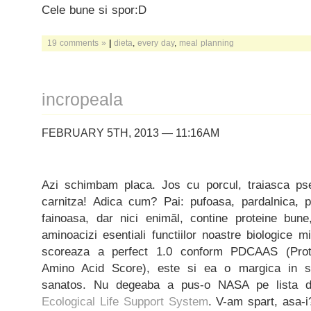
Cele bune si spor:D
19 comments »
|
dieta
,
every day
,
meal planning
incropeala
FEBRUARY 5TH, 2013 — 11:16AM
Azi schimbam placa. Jos cu porcul, traiasca ps
carnitza! Adica cum? Pai: pufoasa, pardalnica, 
fainoasa, dar nici enimăl, contine proteine bune
aminoacizi esentiali functiilor noastre biologice 
scoreaza a perfect 1.0 conform PDCAAS (Protei
Amino Acid Score), este si ea o margica in si
sanatos. Nu degeaba a pus-o NASA pe lista d
Ecological Life Support System
. V-am spart, asa-i