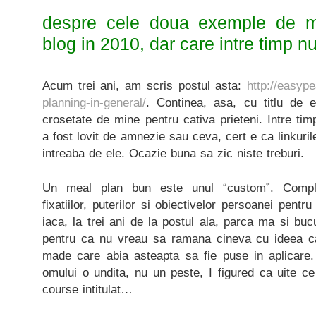
despre cele doua exemple de m
blog in 2010, dar care intre timp n
Acum trei ani, am scris postul asta:
http://easyp
planning-in-general/
. Continea, asa, cu titlu de 
crosetate de mine pentru cativa prieteni. Intre tim
a fost lovit de amnezie sau ceva, cert e ca linkur
intreaba de ele. Ocazie buna sa zic niste treburi.
Un meal plan bun este unul “custom”. Complet
fixatiilor, puterilor si obiectivelor persoanei pent
iaca, la trei ani de la postul ala, parca ma si buc
pentru ca nu vreau sa ramana cineva cu ideea ca
made care abia asteapta sa fie puse in aplicare.
omului o undita, nu un peste, I figured ca uite c
course intitulat…