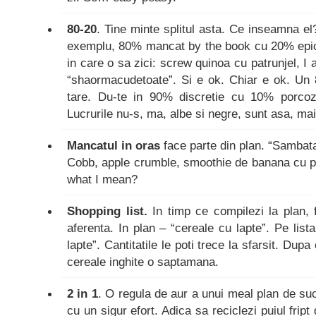
80-20
. Tine minte splitul asta. Ce inseamna e
exemplu, 80% mancat by the book cu 20% epic f
in care o sa zici: screw quinoa cu patrunjel,
“shaormacudetoate”. Si e ok. Chiar e ok. Un
tare. Du-te in 90% discretie cu 10% porcozit
Lucrurile nu-s, ma, albe si negre, sunt asa, ma
Mancatul in oras
face parte din plan. “Sambata
Cobb, apple crumble, smoothie de banana cu po
what I mean?
Shopping list.
In timp ce compilezi la plan, f
aferenta. In plan – “cereale cu lapte”. Pe list
lapte”. Cantitatile le poti trece la sfarsit. Dupa
cereale inghite o saptamana.
2 in 1
. O regula de aur a unui meal plan de su
cu un sigur efort. Adica sa reciclezi puiul fript