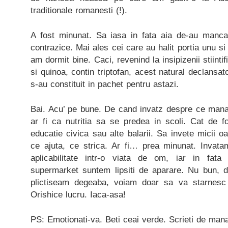
traditionale romanesti (!).
A fost minunat. Sa iasa in fata aia de-au manc
contrazice. Mai ales cei care au halit portia unu s
am dormit bine. Caci, revenind la insipizenii stiintif
si quinoa, contin triptofan, acest natural declansato
s-au constituit in pachet pentru astazi.
Bai. Acu’ pe bune. De cand invatz despre ce man
ar fi ca nutritia sa se predea in scoli. Cat de f
educatie civica sau alte balarii. Sa invete micii
ce ajuta, ce strica. Ar fi… prea minunat. Invatam 
aplicabilitate intr-o viata de om, iar in fata
supermarket suntem lipsiti de aparare. Nu bun, d
plictiseam degeaba, voiam doar sa va starnesc
Orishice lucru. Iaca-asa!
PS: Emotionati-va. Beti ceai verde. Scrieti de man