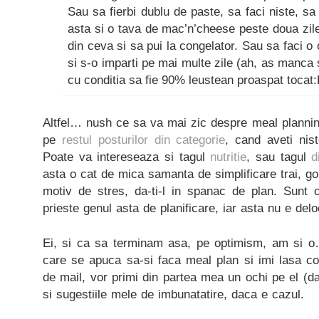
Sau sa fierbi dublu de paste, sa faci niste, s
asta si o tava de mac’n’cheese peste doua zile
din ceva si sa pui la congelator. Sau sa faci o
si s-o imparti pe mai multe zile (ah, as manca s
cu conditia sa fie 90% leustean proaspat tocat:
Altfel… nush ce sa va mai zic despre meal planning.
pe
restul posturilor din categorie
, cand aveti nis
Poate va intereseaza si tagul
nutritie
, sau tagul
d
asta o cat de mica samanta de simplificare trai, go
motiv de stres, da-ti-l in spanac de plan. Sunt 
prieste genul asta de planificare, iar asta nu e delo
Ei, si ca sa terminam asa, pe optimism, am si o
care se apuca sa-si faca meal plan si imi lasa c
de mail, vor primi din partea mea un ochi pe el (da, 
si sugestiile mele de imbunatatire, daca e cazul.