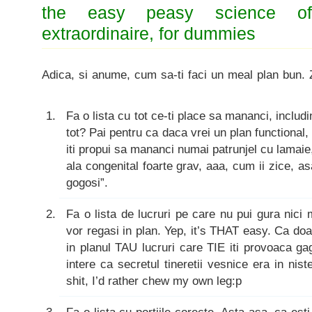
the easy peasy science of
extraordinaire, for dummies
Adica, si anume, cum sa-ti faci un meal plan bun. 
Fa o lista cu tot ce-ti place sa mananci, includ
tot? Pai pentru ca daca vrei un plan functional, 
iti propui sa mananci numai patrunjel cu lamaie
ala congenital foarte grav, aaa, cum ii zice, asa
gogosi”.
Fa o lista de lucruri pe care nu pui gura nici 
vor regasi in plan. Yep, it’s THAT easy. Ca do
in planul TAU lucruri care TIE iti provoaca g
intere ca secretul tineretii vesnice era in niste
shit, I’d rather chew my own leg:p