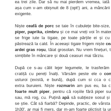
ea trei zile. Dar să nu mai pierdem vremea, iată p
așa cum v-am obișnuit de 8 (opt!) ani, a mâncării
exigente.
Niște
ceafă de porc
se taie în cubulețe bite-siz
piper, paprika, cimbru
și ce mai vreți voi în mate
se frige iute la tigaie, pe toate părțile ei și c
păstrează la cald. În aceeași tigaie frigem niște
ce
ardei gras roșu
, tăiat grosolan. Nu vrem finețuri, 
simțibile în mâncare și două ceasuri mai târziu.
După ce s-au călit lejer legumele, le trasferăm
cratiță cu pereți înalți. Vărsăm peste ele o
con
usturoi (există, e bună), după cum si cca o 
extra buruieni. Niște
rozmarin
am pus eu, ba c
foarte mult piper
, pentru că roșiile fără piper su
sau, mă rog, cu. Puțină
apă
să subțieze sosul și l
se știe. Cât să fiarbă? Depinde, practic, de vârsta
1h30′, ar mai fi mers, dar m-am foarte plictisit la 