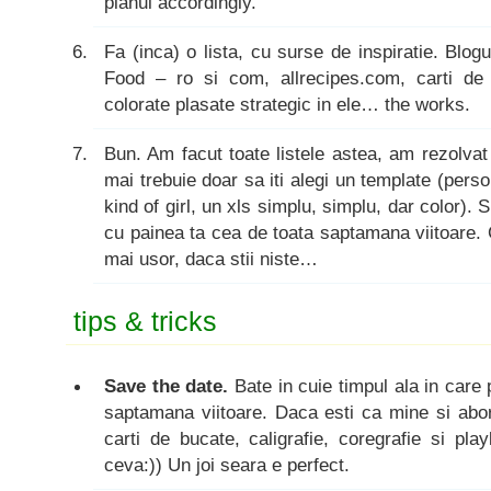
planul accordingly.
Fa (inca) o lista, cu surse de inspiratie. Bl
Food – ro si com, allrecipes.com, carti de 
colorate plasate strategic in ele… the works.
Bun. Am facut toate listele astea, am rezolv
mai trebuie doar sa iti alegi un template (perso
kind of girl, un xls simplu, simplu, dar color). 
cu painea ta cea de toata saptamana viitoare.
mai usor, daca stii niste…
tips & tricks
Save the date.
Bate in cuie timpul ala in care 
saptamana viitoare. Daca esti ca mine si abo
carti de bucate, caligrafie, coregrafie si pla
ceva:)) Un joi seara e perfect.