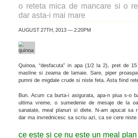
o reteta mica de mancare si o re
dar asta-i mai mare
AUGUST 27TH, 2013 — 2:20PM
Quinoa, “desfacuta” in apa (1/2 la 2), pret de 15
masline si zeama de lamaie. Sare, piper proaspat
pumni de migdale crude si niste feta. Asta fiind re
Bun. Acum ca burta-i asigurata, apa-n piua s-o ba
ultima vreme, o sumedenie de mesaje de la o
sanatate, meal planuri si diete. N-am apucat sa r
dar ma invrednicesc sa scriu azi, ca se cere niste 
ce este si ce nu este un meal plan