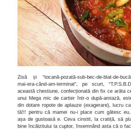
Zisă și “tocană-pozată-sub-bec-de-blat-de-bucătă
mai-era-când-am-terminat”, pe scurt, “T.P.S.B.D
această chestiune, confecționată din fix ce arăta ce
unui Mega mic de cartier într-o după-amiază, es
din dotare ropote de aplauze (exagerare), lucru ca
tă!!! pentru că mamei nu-i place cum gătesc eu
așa de gustoasă e. Ceva cinstit, la cratiță, să pl
bine încălzitului la cuptor, însemnând asta că o fac