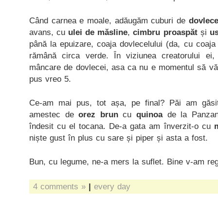
Când carnea e moale, adăugăm cuburi de
dovlece
avans, cu
ulei de măsline
,
cimbru proaspăt
și
us
până la epuizare, coaja dovlecelului (da, cu coaja
rămână circa verde. În viziunea creatorului ei
mâncare de dovlecei, asa ca nu e momentul să vă
pus vreo 5.
Ce-am mai pus, tot așa, pe final? Păi am găsit
amestec de
orez brun
cu
quinoa
de la Panzani
îndesit cu el tocana. De-a gata am înverzit-o cu
niște gust în plus cu sare și piper și asta a fost.
Bun, cu legume, ne-a mers la suflet. Bine v-am reg
4 comments »
|
every day