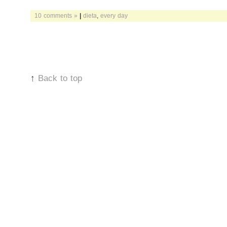
10 comments »
|
dieta
,
every day
↑
Back to top