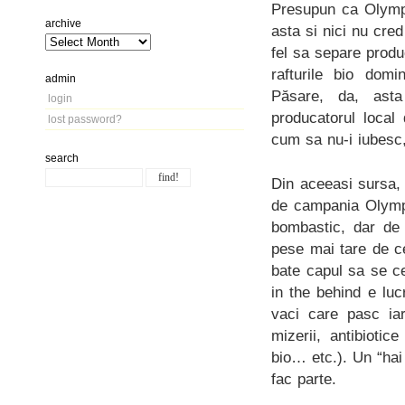
Presupun ca Olymp
archive
asta si nici nu cre
fel sa separe produ
rafturile bio domi
admin
Păsare, da, asta
login
producatorul local
lost password?
cum sa nu-i iubesc,
search
Din aceeasi sursa, 
de campania Olympu
bombastic, dar de
pese mai tare de ce
bate capul sa se cer
in the behind e luc
vaci care pasc iar
mizerii, antibioti
bio… etc.). Un “ha
fac parte.