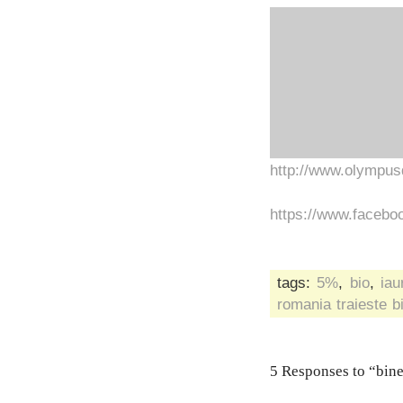
http://www.olympusd
https://www.faceb
tags:
5%
,
bio
,
iau
romania traieste b
5 Responses to “bine