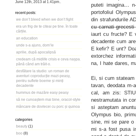
June 12th, 2013
at
1.41pm
..
puteti imagina… n-
portofoliul Olympus
recent posts:
din strafundurile A
we don’t bleed when we don’t fight
cu carnati grecest
era un frig de te citeai pe tine. în toate
cărțile.
iaurt cu fructe? E
an education
decadente cum are O
unde s-a ajuns, dom’le
E kefir? E unt? Do
aprilie, după apocalipsă
extorchez informat
credeam că midlife crisis e ceva nașpa.
na, I hate dares, m
până când am trăit-o.
desfătare la studio: un roman de
aventuri coproducție mazi-peasy,
Ei, si cum stateam 
pentru suflete boeme și minți
tavan, deodata m-a
decadente
cal, am zis: STIU
hummus de mazăre easy peasy
nestramutata in co
să ne cunoaștem mai bine, oracol-style
si asteptam anuntul
mâncare de dovlecei cu porc și quinoa
Olympus bio, primu
categories
sine, mi se pare o
beauty
(1)
mi s-a fost pusa i
boo
(8)