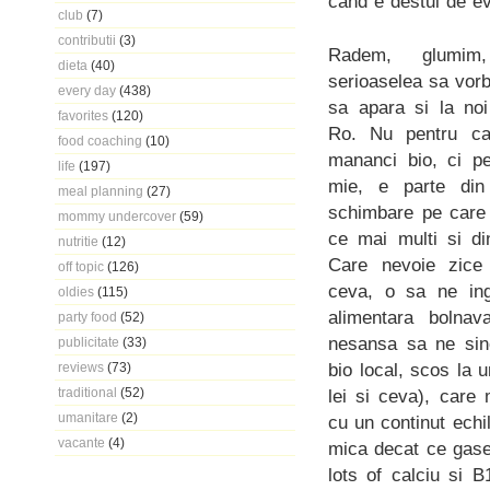
cand e destul de ev
club
(7)
contributii
(3)
Radem, glumi
dieta
(40)
serioaselea sa vor
every day
(438)
sa apara si la noi
favorites
(120)
Ro. Nu pentru ca
food coaching
(10)
mananci bio, ci p
life
(197)
mie, e parte din
meal planning
(27)
schimbare pe care 
mommy undercover
(59)
ce mai multi si di
nutritie
(12)
Care nevoie zic
off topic
(126)
ceva, o sa ne ing
oldies
(115)
alimentara bolna
party food
(52)
nesansa sa ne sin
publicitate
(33)
bio local, scos la u
reviews
(73)
traditional
(52)
lei si ceva), care 
umanitare
(2)
cu un continut echil
vacante
(4)
mica decat ce gasest
lots of calciu si 