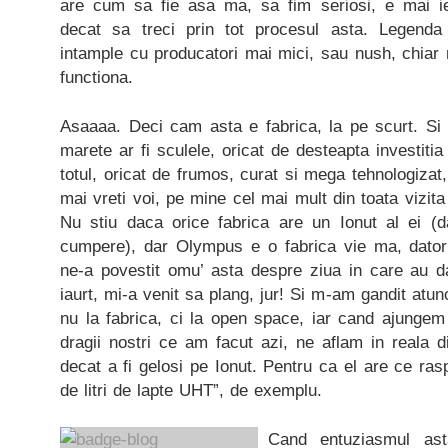
are cum sa fie asa ma, sa fim seriosi, e mai ief
decat sa treci prin tot procesul asta. Legend
intample cu producatori mai mici, sau nush, chiar
functiona.
Asaaaa. Deci cam asta e fabrica, la pe scurt. Si 
marete ar fi sculele, oricat de desteapta investitia 
totul, oricat de frumos, curat si mega tehnologizat
mai vreti voi, pe mine cel mai mult din toata vizit
Nu stiu daca orice fabrica are un Ionut al ei (d
cumpere), dar Olympus e o fabrica vie ma, datorit
ne-a povestit omu’ asta despre ziua in care au d
iaurt, mi-a venit sa plang, jur! Si m-am gandit atu
nu la fabrica, ci la open space, iar cand ajungem
dragii nostri ce am facut azi, ne aflam in reala di
decat a fi gelosi pe Ionut. Pentru ca el are ce ra
de litri de lapte UHT”, de exemplu.
Cand entuziasmul a