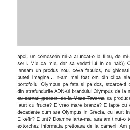
apoi, un comesean mi-a aruncat-o la fileu, de mi-a 
serii. Mie ca mie, dar sa vedeti lui in ce hal:))
lansam un produs nou, ceva fabulos, nu ghicesti
puteti imagina… n-am mai fost om din clipa aia.
portofoliul Olympus pe fata si pe dos, stoarce-ti c
din strafundurile ADN-ul brandului Olympus de la ma
cu carnati grecesti de la Meze Taverna
sa produca 
iaurt cu fructe? E vreo mare branza? E lapte cu 
decadente cum are Olympus in Grecia, cu iaurt intr
E kefir? E unt? Doamne iarta-ma, asa am tinut-o t
extorchez informatia pretioasa de la oameni. Am 