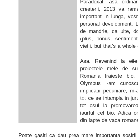
Paradoxal, asa ordinar
cresterii, 2013 va ram
important in lunga, vesn
personal development. L
de mandrie, ca uite, do
(plus, bonus, sentimen
vietii, but that’s a whole 
Asa. Revenind la
oile
proiectele mele de s
Romania traieste bio
Olympus l-am cunoscu
implicatii pecuniare, m
tot
ce se intampla in jur
tot osul la promovare
iaurtul cel bio. Adica 
din lapte de vaca roman
Poate gasiti ca dau prea mare importanta sosirii 