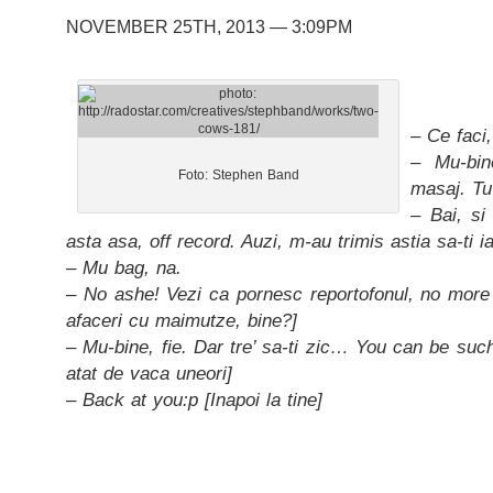
NOVEMBER 25TH, 2013 — 3:09PM
– Ce faci,
– Mu-bin
Foto: Stephen Band
masaj. Tu
– Bai, s
asta asa, off record. Auzi, m-au trimis astia sa-ti i
– Mu bag, na.
– No ashe! Vezi ca pornesc reportofonul, no mor
afaceri cu maimutze, bine?]
– Mu-bine, fie. Dar tre’ sa-ti zic… You can be suc
atat de vaca uneori]
– Back at you:p [Inapoi la tine]