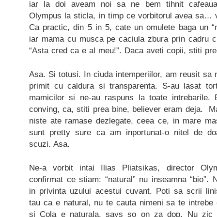
iar la doi aveam noi sa ne bem tihnit cafeaua
Olympus la sticla, in timp ce vorbitorul avea sa… 
Ca practic, din 5 in 5, cate un omulete baga 
iar mama cu musca pe caciula zbura prin cadru cu 
“Asta cred ca e al meu!”. Daca aveti copii, stiti pr
Asa. Si totusi. In ciuda intemperiilor, am reusit s
primit cu caldura si transparenta. S-au lasat tor
mamicilor si ne-au raspuns la toate intrebari
conving, ca, stiti prea bine, believer eram deja.
niste ate ramase dezlegate, ceea ce, in mare ma
sunt pretty sure ca am inportunat-o nitel de d
scuzi. Asa.
Ne-a vorbit intai Ilias Pliatsikas, director 
confirmat ce stiam: “natural” nu inseamna “bio”. 
in privinta uzului acestui cuvant. Poti sa scrii lin
tau ca e natural, nu te cauta nimeni sa te intrebe 
si Cola e naturala, says so on za dop. Nu zic