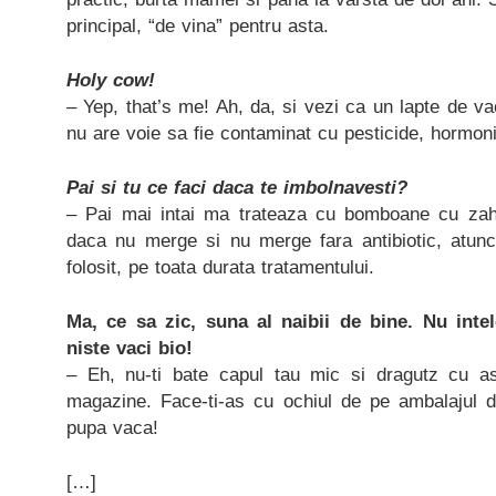
principal, “de vina” pentru asta.
Holy cow!
– Yep, that’s me! Ah, da, si vezi ca un lapte de va
nu are voie sa fie contaminat cu pesticide, hormoni 
Pai si tu ce faci daca te imbolnavesti?
– Pai mai intai ma trateaza cu bomboane cu zaha
daca nu merge si nu merge fara antibiotic, atun
folosit, pe toata durata tratamentului.
Ma, ce sa zic, suna al naibii de bine. Nu inte
niste vaci bio!
– Eh, nu-ti bate capul tau mic si dragutz cu 
magazine. Face-ti-as cu ochiul de pe ambalajul d
pupa vaca!
[…]