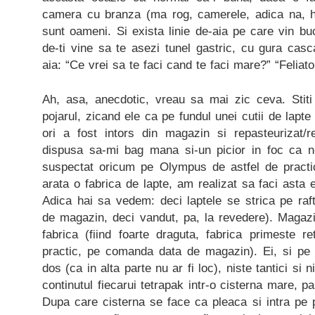
camera cu branza (ma rog, camerele, adica na, h
sunt oameni. Si exista linie de-aia pe care vin buc
de-ti vine sa te asezi tunel gastric, cu gura cas
aia: “Ce vrei sa te faci cand te faci mare?” “Feliato
Ah, asa, anecdotic, vreau sa mai zic ceva. Stiti
pojarul, zicand ele ca pe fundul unei cutii de lapte
ori a fost intors din magazin si repasteurizat/r
dispusa sa-mi bag mana si-un picior in foc ca n
suspectat oricum pe Olympus de astfel de pract
arata o fabrica de lapte, am realizat sa faci asta e
Adica hai sa vedem: deci laptele se strica pe raf
de magazin, deci vandut, pa, la revedere). Magazi
fabrica (fiind foarte draguta, fabrica primeste r
practic, pe comanda data de magazin). Ei, si pe
dos (ca in alta parte nu ar fi loc), niste tantici si
continutul fiecarui tetrapak intr-o cisterna mare, p
Dupa care cisterna se face ca pleaca si intra pe 