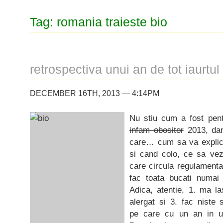
Tag: romania traieste bio
retrospectiva unui an de tot iaurtul
DECEMBER 16TH, 2013 — 4:14PM
Nu stiu cum a fost pen
infam obositor
2013, dar
care… cum sa va explic,
si cand colo, ce sa vez
care circula regulamenta
fac toata bucati numa
Adica, atentie, 1. ma l
alergat si 3. fac niste s
pe care cu un an in ur