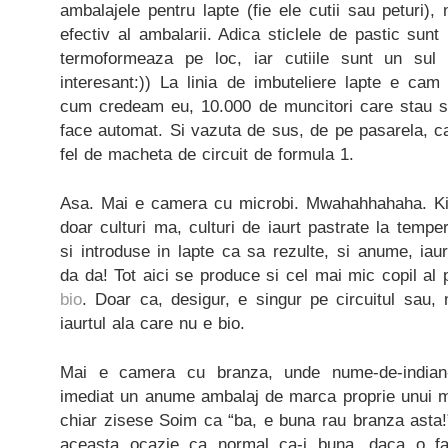
ambalajele pentru lapte (fie ele cutii sau peturi)
efectiv al ambalarii. Adica sticlele de pastic sun
termoformeaza pe loc, iar cutiile sunt un sul 
interesant:)) La linia de imbuteliere lapte e cam
cum credeam eu, 10.000 de muncitori care stau si 
face automat. Si vazuta de sus, de pe pasarela, c
fel de macheta de circuit de formula 1.
Asa. Mai e camera cu microbi. Mwahahhahaha. Kid
doar culturi ma, culturi de iaurt pastrate la tempe
si introduse in lapte ca sa rezulte, si anume, i
da da! Tot aici se produce si cel mai mic copil al 
bio
. Doar ca, desigur, e singur pe circuitul sau
iaurtul ala care nu e bio.
Mai e camera cu branza, unde nume-de-indian-O
imediat un anume ambalaj de marca proprie unui 
chiar zisese Soim ca “ba, e buna rau branza asta!
aceasta ocazie ca normal ca-i buna, daca o fa