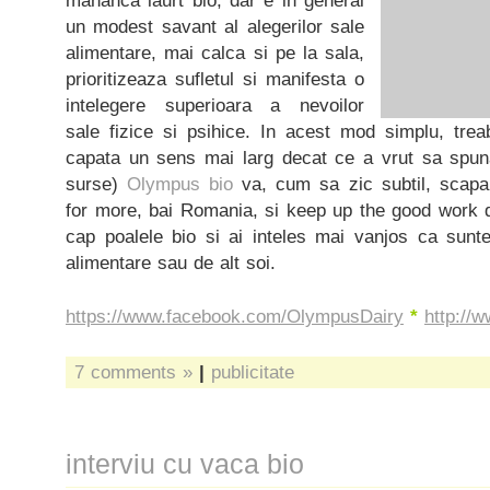
mananca iaurt bio, dar e in general
un modest savant al alegerilor sale
alimentare, mai calca si pe la sala,
prioritizeaza sufletul si manifesta o
intelegere superioara a nevoilor
sale fizice si psihice. In acest mod simplu, tre
capata un sens mai larg decat ce a vrut sa spun
surse)
Olympus bio
va, cum sa zic subtil, scapa
for more, bai Romania, si keep up the good work di
cap poalele bio si ai inteles mai vanjos ca sunt
alimentare sau de alt soi.
https://www.facebook.com/OlympusDairy
*
http://
7 comments »
|
publicitate
interviu cu vaca bio