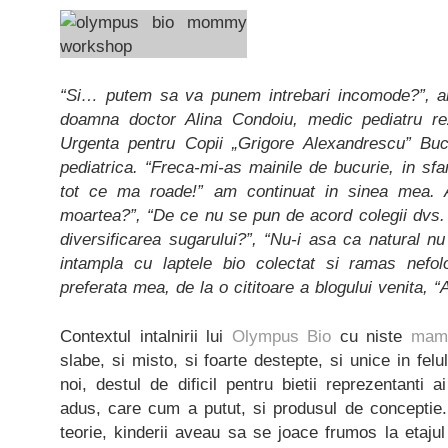
“Si… putem sa va punem intrebari incomode?”, am
doamna doctor Alina Condoiu, medic pediatru rez
Urgenta pentru Copii „Grigore Alexandrescu” Bucur
pediatrica. “Freca-mi-as mainile de bucurie, in sfa
tot ce ma roade!” am continuat in sinea mea. 
moartea?”, “De ce nu se pun de acord colegii dvs.
diversificarea sugarului?”, “Nu-i asa ca natural n
intampla cu laptele bio colectat si ramas nefolos
preferata mea, de la o cititoare a blogului venita, “
Contextul intalnirii lui
Olympus Bio
cu niste
mami
slabe, si misto, si foarte destepte, si unice in felu
noi, destul de dificil pentru bietii reprezentanti 
adus, care cum a putut, si produsul de conceptie.
teorie, kinderii aveau sa se joace frumos la etaju