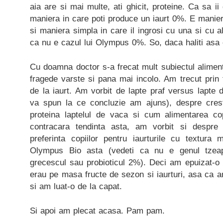
aia are si mai multe, ati ghicit, proteine. Ca sa i
maniera in care poti produce un iaurt 0%. E manier
si maniera simpla in care il ingrosi cu una si cu a
ca nu e cazul lui Olympus 0%. So, daca haliti asa 
Cu doamna doctor s-a frecat mult subiectul alimenta
fragede varste si pana mai incolo. Am trecut prin
de la iaurt. Am vorbit de lapte praf versus lapte d
va spun la ce concluzie am ajuns), despre crester
proteina laptelul de vaca si cum alimentarea cop
contracara tendinta asta, am vorbit si despre 
preferinta copiilor pentru iaurturile cu textura
Olympus Bio asta (vedeti ca nu e genul tzea
grecescul sau probioticul 2%). Deci am epuizat-o
erau pe masa fructe de sezon si iaurturi, asa ca 
si am luat-o de la capat.
Si apoi am plecat acasa. Pam pam.