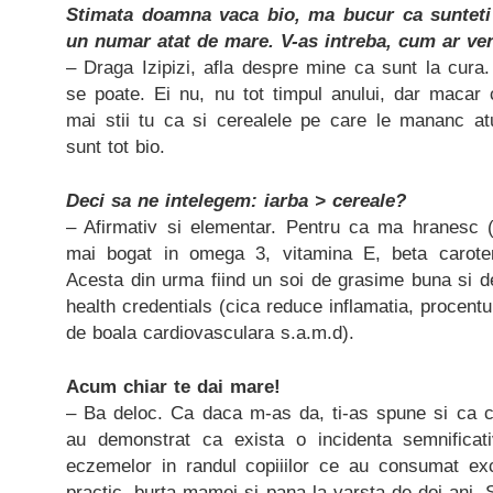
Stimata doamna vaca bio, ma bucur ca sunteti a
un numar atat de mare. V-as intreba, cum ar ve
– Draga Izipizi, afla despre mine ca sunt la cura
se poate. Ei nu, nu tot timpul anului, dar macar 
mai stii tu ca si cerealele pe care le mananc a
sunt tot bio.
Deci sa ne intelegem: iarba > cereale?
– Afirmativ si elementar. Pentru ca ma hranesc (
mai bogat in omega 3, vitamina E, beta caroten 
Acesta din urma fiind un soi de grasime buna si de
health credentials (cica reduce inflamatia, procentu
de boala cardiovasculara s.a.m.d).
Acum chiar te dai mare!
– Ba deloc. Ca daca m-as da, ti-as spune si ca c
au demonstrat ca exista o incidenta semnificati
eczemelor in randul copiiilor ce au consumat excl
practic, burta mamei si pana la varsta de doi ani. Si