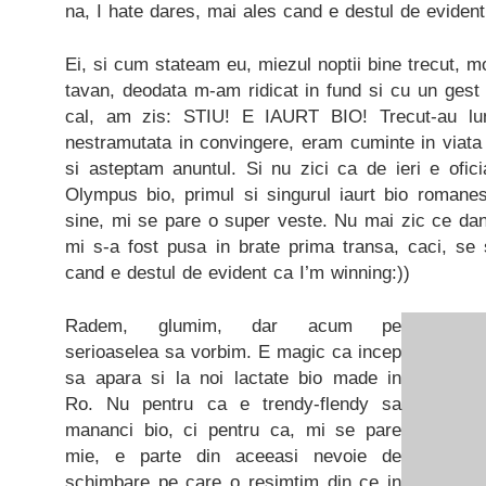
na, I hate dares, mai ales cand e destul de evident
Ei, si cum stateam eu, miezul noptii bine trecut, mo
tavan, deodata m-am ridicat in fund si cu un gest
cal, am zis: STIU! E IAURT BIO! Trecut-au lu
nestramutata in convingere, eram cuminte in viat
si asteptam anuntul. Si nu zici ca de ieri e ofici
Olympus bio, primul si singurul iaurt bio romane
sine, mi se pare o super veste. Nu mai zic ce dan
mi s-a fost pusa in brate prima transa, caci, se 
cand e destul de evident ca I’m winning:))
Radem, glumim, dar acum pe
serioaselea sa vorbim. E magic ca incep
sa apara si la noi lactate bio made in
Ro. Nu pentru ca e trendy-flendy sa
mananci bio, ci pentru ca, mi se pare
mie, e parte din aceeasi nevoie de
schimbare pe care o resimtim din ce in