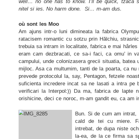
well… no one has to know. I’ll be quick, tzaca si
nitel si ies. No harm done. Si… m-am dus.
où sont les Moo
Am ajuns intr-o luni dimineata la fabrica Olymp
ratacisem romantic cu sotzu prin Hălchiu, strasni
trebuia sa intram in localitate, fabrica e mai hârles 
eram cam dezbracati, ce sa-i faci, ca omu’ in va
campului, unde colonizasera grecii situatia, batea 
mijloc. Asa ca multumim, tanti de la poarta, ca nu 
prevede protocolul la, say, Pentagon, fetzele noast
suficienta incredere incat sa ne lasati a intra pe 
verificari la Interpol:)) Da ma, fabrica de lapte
orishicine, deci ce noroc, m-am gandit eu, ca am in
Bun. Si de cum am intrat, 
cald de tei cu miere. F
intrebat, de dupa niste och
la-ea, de la ce firma sa s