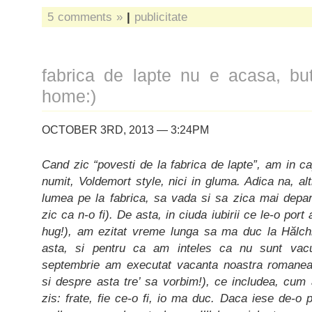
5 comments »
|
publicitate
fabrica de lapte nu e acasa, but
home:)
OCTOBER 3RD, 2013 — 3:24PM
Cand zic “povesti de la fabrica de lapte”, am in c
numit, Voldemort style, nici in gluma. Adica na, alti
lumea pe la fabrica, sa vada si sa zica mai depar
zic ca n-o fi). De asta, in ciuda iubirii ce le-o por
hug!), am ezitat vreme lunga sa ma duc la Hălchiu
asta, si pentru ca am inteles ca nu sunt vacu
septembrie am executat vacanta noastra romanea
si despre asta tre’ sa vorbim!), ce includea, cum a
zis: frate, fie ce-o fi, io ma duc. Daca iese de-