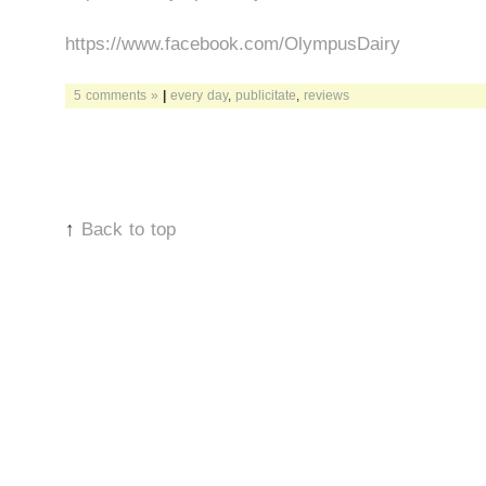
https://www.facebook.com/OlympusDairy
5 comments »
|
every day
,
publicitate
,
reviews
↑
Back to top