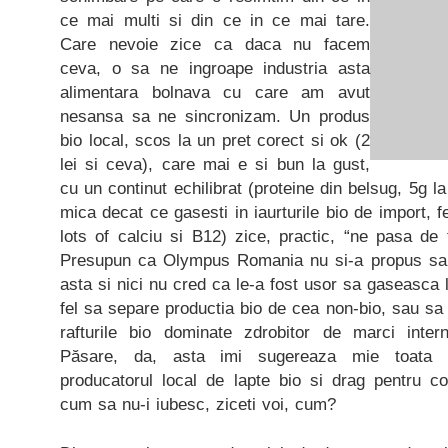
ce mai multi si din ce in ce mai tare.
Care nevoie zice ca daca nu facem
ceva, o sa ne ingroape industria asta
alimentara bolnava cu care am avut
nesansa sa ne sincronizam. Un produs
bio local, scos la un pret corect si ok (2
lei si ceva), care mai e si bun la gust,
cu un continut echilibrat (proteine din belsug, 5g la
mica decat ce gasesti in iaurturile bio de import, fe
lots of calciu si B12) zice, practic, “ne pasa de
Presupun ca Olympus Romania nu si-a propus sa
asta si nici nu cred ca le-a fost usor sa gaseasca l
fel sa separe productia bio de cea non-bio, sau sa 
rafturile bio dominate zdrobitor de marci intern
Păsare, da, asta imi sugereaza mie toata in
producatorul local de lapte bio si drag pentru co
cum sa nu-i iubesc, ziceti voi, cum?