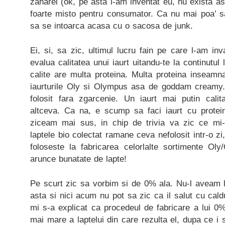
zaharel (ok, pe asta l-am inventat eu, nu exista a
foarte misto pentru consumator. Ca nu mai poa’ sa
sa se intoarca acasa cu o sacosa de junk.
Ei, si, sa zic, ultimul lucru fain pe care l-am inv
evalua calitatea unui iaurt uitandu-te la continutul 
calite are multa proteina. Multa proteina inseamn
iaurturile Oly si Olympus asa de goddam creamy.
folosit fara zgarcenie. Un iaurt mai putin calita
altceva. Ca na, e scump sa faci iaurt cu protein
ziceam mai sus, in chip de trivia va zic ce mi-
laptele bio colectat ramane ceva nefolosit intr-o zi
foloseste la fabricarea celorlalte sortimente O
arunce bunatate de lapte!
Pe scurt zic sa vorbim si de 0% ala. Nu-l aveam la
asta si nici acum nu pot sa zic ca il salut cu cald
mi s-a explicat ca procedeul de fabricare a lui 0
mai mare a laptelui din care rezulta el, dupa ce i