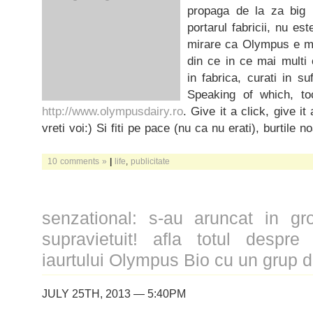
propaga de la za big b
portarul fabricii, nu es
mirare ca Olympus e ma
din ce in ce mai multi 
in fabrica, curati in su
Speaking of which, toc
http://www.olympusdairy.ro
. Give it a click, give it
vreti voi:) Si fiti pe pace (nu ca nu erati), burtile 
10 comments »
|
life
,
publicitate
senzational: s-au aruncat in gr
supravietuit! afla totul despre
iaurtului Olympus Bio cu un grup
JULY 25TH, 2013 — 5:40PM