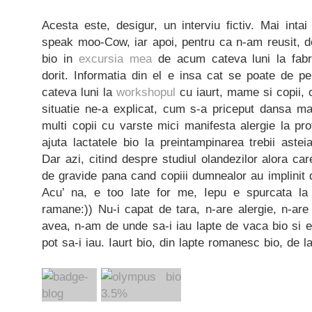
Acesta este, desigur, un interviu fictiv. Mai intai
speak moo-Cow, iar apoi, pentru ca n-am reusit, d
bio in
excursia mea
de acum cateva luni la fabr
dorit. Informatia din el e insa cat se poate de
cateva luni la
workshopul
cu iaurt, mame si copii,
situatie ne-a explicat, cum s-a priceput dansa ma
multi copii cu varste mici manifesta alergie la pr
ajuta lactatele bio la preintampinarea trebii astei
Dar azi, citind despre studiul olandezilor alora ca
de gravide pana cand copiii dumnealor au implinit d
Acu’ na, e too late for me, Iepu e spurcata la
ramane:)) Nu-i capat de tara, n-are alergie, n-are
avea, n-am de unde sa-i iau lapte de vaca bio si ev
pot sa-i iau. Iaurt bio, din lapte romanesc bio, de 