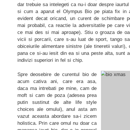
dar trebuie sa intelegeti ca nu-i doar despre iaurtu
si cum a aparut el Olympus Bio pe piata fix in 
evident decat oricand, un curent de schimbare poz
mai probabil, ca reactie la adversitatile pe care v
ce mai des si mai aproape). Stiu o groaza de oa
vicii si porcarii, care s-au luat de sport, tango s
obiceiurile alimentare sinistre (ale tineretii valuri)
pana ce si-au iesit din ea si una peste alta, sunt 
indivizi superiori in fel si chip.
Spre deosebire de curentul bio de
acum cativa ani, care era asa,
daca ma intrebati pe mine, cam de
moft si cam de poza (adesea prea
putin sustinut de alte life style
choices ale omului), anul asta am
vazut aceasta abordare sa-i zicem
holistica. Prin care omul nu doar ca