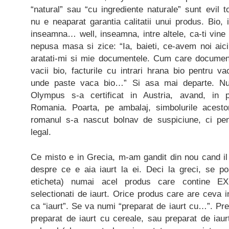
“natural” sau “cu ingrediente naturale” sunt evil t
nu e neaparat garantia calitatii unui produs. Bio, 
inseamna… well, inseamna, intre altele, ca-ti vine 
nepusa masa si zice: “Ia, baieti, ce-avem noi aici?
aratati-mi si mie documentele. Cum care documen
vacii bio, facturile cu intrari hrana bio pentru va
unde paste vaca bio…” Si asa mai departe. Nu 
Olympus s-a certificat in Austria, avand, in 
Romania. Poarta, pe ambalaj, simbolurile acest
romanul s-a nascut bolnav de suspiciune, ci pe
legal.
Ce misto e in Grecia, m-am gandit din nou cand il
despre ce e aia iaurt la ei. Deci la greci, se po
eticheta) numai acel produs care contine EX
selectionati de iaurt. Orice produs care are ceva 
ca “iaurt”. Se va numi “preparat de iaurt cu…”. Pre
preparat de iaurt cu cereale, sau preparat de iaurt 