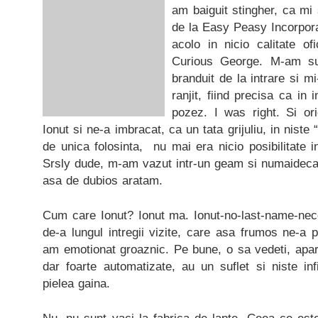
am baiguit stingher, ca mi 
de la Easy Peasy Incorpor
acolo in nicio calitate of
Curious George. M-am sui
branduit de la intrare si mi
ranjit, fiind precisa ca in
pozez. I was right. Si or
Ionut si ne-a imbracat, ca un tata grijuliu, in niste 
de unica folosinta, nu mai era nicio posibilitate
Srsly dude, m-am vazut intr-un geam si numaidecat
asa de dubios aratam.
Cum care Ionut? Ionut ma. Ionut-no-last-name-ne
de-a lungul intregii vizite, care asa frumos ne-a 
am emotionat groaznic. Pe bune, o sa vedeti, aparen
dar foarte automatizate, au un suflet si niste infi
pielea gaina.