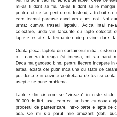
Nu, nu sunt vaci la fabrica de lapte. Ceea ce este
mi-as fi dorit sa fie. Mi-as fi dorit sa le manga
pentru tot ce fac pentru noi. Instead, a trebuit sa
care tocmai parcase cand am ajuns noi. Noi care
urmat cumva traseul laptelui. Adica intai ne
colectare, unde vin tancurile cu lapte colectat 
lapte e testat si la ferma de unde provine, dar si la
Odata plecat laptele din containerul initial, cistern
o… camera intreaga (si imensa, mi s-a parut mie
Daca ma gandesc bine, pentru fiecare incapere in 
astea, exista cel putin inca una cu statii de clean
pot descrie in cuvinte ce ikebana de tevi si contai
aseptic se pune problema.
Laptele din cisterne se “vireaza” in niste sticle
30.000 de litri, asa, cam cat un bloc cu doua etaje
procesul de pasteurizare, intr-o parte e lapte de
asa. Ce mi s-a parut mie amuzant (deh, buc