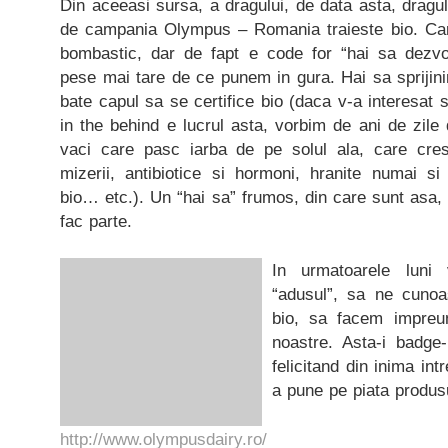
Din aceeasi sursa, a dragului, de data asta, dragu
de campania Olympus – Romania traieste bio. Car
bombastic, dar de fapt e code for “hai sa dezv
pese mai tare de ce punem in gura. Hai sa sprijini
bate capul sa se certifice bio (daca v-a interesat su
in the behind e lucrul asta, vorbim de ani de zile 
vaci care pasc iarba de pe solul ala, care cresc
mizerii, antibiotice si hormoni, hranite numai si
bio… etc.). Un “hai sa” frumos, din care sunt asa
fac parte.
In urmatoarele luni
“adusul”, sa ne cuno
bio, sa facem impreu
noastre. Asta-i badge
felicitand din inima int
a pune pe piata produs
http://www.olympusdairy.ro/