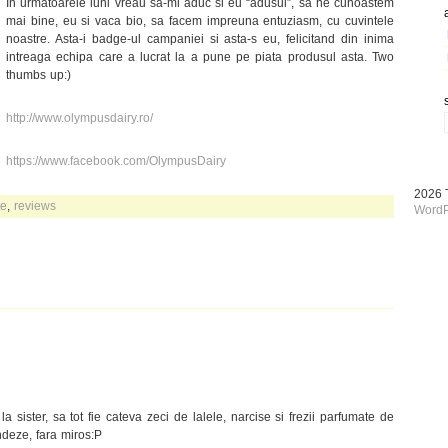
In urmatoarele luni vreau sa-mi aduc si eu “adusul”, sa ne cunoastem
mai bine, eu si vaca bio, sa facem impreuna entuziasm, cu cuvintele
noastre. Asta-i badge-ul campaniei si asta-s eu, felicitand din inima
intreaga echipa care a lucrat la a pune pe piata produsul asta. Two
thumbs up:)
http://www.olympusdairy.ro/
https://www.facebook.com/OlympusDairy
2026
te
,
reviews
WordP
 la sister, sa tot fie cateva zeci de lalele, narcise si frezii parfumate de
ndeze, fara miros:P