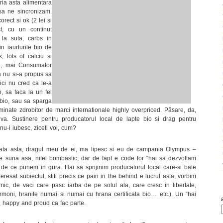
ria asta alimentara
a ne sincronizam.
rect si ok (2 lei si
t, cu un continut
 la suta, carbs in
n iaurturile bio de
k, lots of calciu si
ne, mai Consumator
 nu si-a propus sa
ci nu cred ca le-a
, sa faca la un fel
bio, sau sa sparga
ominate zdrobitor de marci internationale highly overpriced. Păsare, da,
iva. Sustinere pentru producatorul local de lapte bio si drag pentru
nu-i iubesc, ziceti voi, cum?
data asta, dragul meu de ei, ma lipesc si eu de campania Olympus –
 suna asa, nitel bombastic, dar de fapt e code for “hai sa dezvoltam
de ce punem in gura. Hai sa sprijinim producatorul local care-si bate
teresat subiectul, stiti precis ce pain in the behind e lucrul asta, vorbim
mic, de vaci care pasc iarba de pe solul ala, care cresc in libertate,
hormoni, hranite numai si numai cu hrana certificata bio… etc.). Un “hai
, happy and proud ca fac parte.