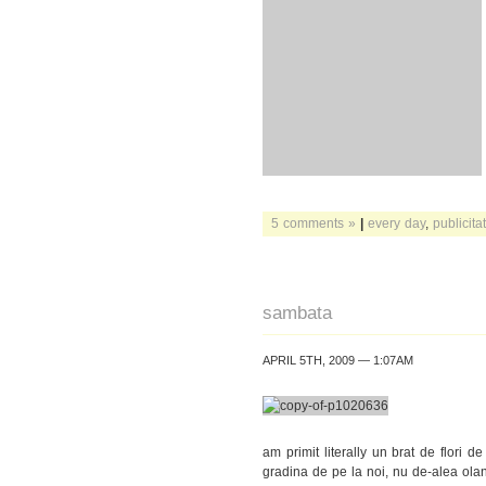
5 comments »
|
every day
,
publicita
sambata
APRIL 5TH, 2009 — 1:07AM
am primit literally un brat de flori de
gradina de pe la noi, nu de-alea ola