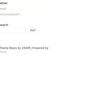
admin
login
lost password?
search
Theme Blass by 1000ff | Powered by
ress