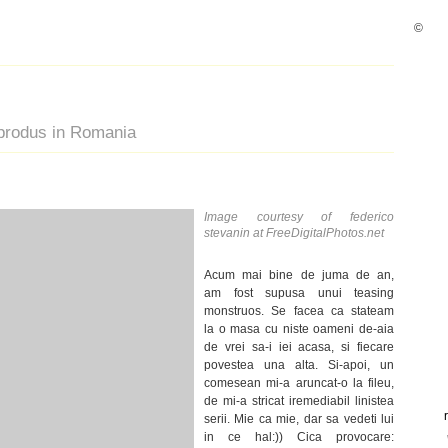
©
o produs in Romania
Image courtesy of federico
stevanin at
FreeDigitalPhotos.net
Acum mai bine de juma de an,
am fost supusa unui teasing
monstruos. Se facea ca stateam
la o masa cu niste oameni de-aia
de vrei sa-i iei acasa, si fiecare
povestea una alta. Si-apoi, un
comesean mi-a aruncat-o la fileu,
de mi-a stricat iremediabil linistea
serii. Mie ca mie, dar sa vedeti lui
in ce hal:)) Cica provocare: