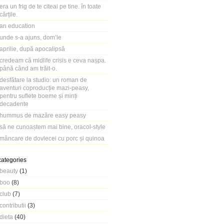
era un frig de te citeai pe tine. în toate
cărțile.
an education
unde s-a ajuns, dom’le
aprilie, după apocalipsă
credeam că midlife crisis e ceva nașpa.
până când am trăit-o.
desfătare la studio: un roman de
aventuri coproducție mazi-peasy,
pentru suflete boeme și minți
decadente
hummus de mazăre easy peasy
să ne cunoaștem mai bine, oracol-style
mâncare de dovlecei cu porc și quinoa
categories
beauty
(1)
boo
(8)
club
(7)
contributii
(3)
dieta
(40)