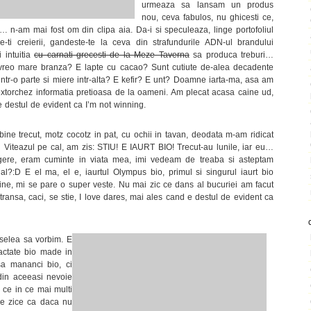
urmeaza sa lansam un produs
nou, ceva fabulos, nu ghicesti ce,
… n-am mai fost om din clipa aia. Da-i si speculeaza, linge portofoliul
ti creierii, gandeste-te la ceva din strafundurile ADN-ul brandului
 intuitia
cu carnati grecesti de la Meze Taverna
sa produca treburi…
 E vreo mare branza? E lapte cu cacao? Sunt cutiute de-alea decadente
ntr-o parte si miere intr-alta? E kefir? E unt? Doamne iarta-ma, asa am
 extorchez informatia pretioasa de la oameni. Am plecat acasa caine ud,
e destul de evident ca I’m not winning.
bine trecut, motz cocotz in pat, cu ochii in tavan, deodata m-am ridicat
i Viteazul pe cal, am zis: STIU! E IAURT BIO! Trecut-au lunile, iar eu…
ngere, eram cuminte in viata mea, imi vedeam de treaba si asteptam
ial?:D E el ma, el e, iaurtul Olympus bio, primul si singurul iaurt bio
ne, mi se pare o super veste. Nu mai zic ce dans al bucuriei am facut
transa, caci, se stie, I love dares, mai ales cand e destul de evident ca
selea sa vorbim. E
actate bio made in
sa mananci bio, ci
din aceeasi nevoie
 ce in ce mai multi
ie zice ca daca nu