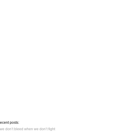
recent posts:
we don’t bleed when we don’t fight