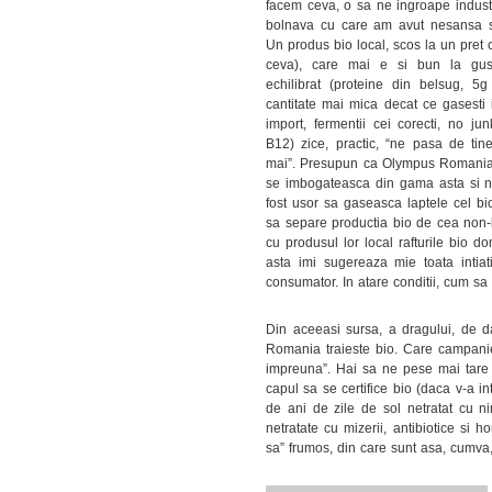
facem ceva, o sa ne ingroape indust
bolnava cu care am avut nesansa s
Un produs bio local, scos la un pret co
ceva), care mai e si bun la gus
echilibrat (proteine din belsug, 5g
cantitate mai mica decat ce gasesti i
import, fermentii cei corecti, no jun
B12) zice, practic, “ne pasa de ti
mai”. Presupun ca Olympus Romania
se imbogateasca din gama asta si ni
fost usor sa gaseasca laptele cel bio
sa separe productia bio de cea non-
cu produsul lor local rafturile bio d
asta imi sugereaza mie toata intiat
consumator. In atare conditii, cum sa 
Din aceeasi sursa, a dragului, de 
Romania traieste bio. Care campanie
impreuna”. Hai sa ne pese mai tare 
capul sa se certifice bio (daca v-a in
de ani de zile de sol netratat cu ni
netratate cu mizerii, antibiotice si 
sa” frumos, din care sunt asa, cumva