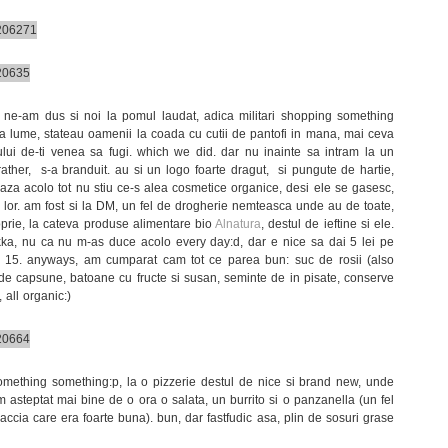
 ne-am dus si noi la pomul laudat, adica militari shopping something
a lume, stateau oamenii la coada cu cutii de pantofi in mana, mai ceva
lui de-ti venea sa fugi. which we did. dar nu inainte sa intram la un
 rather, s-a branduit. au si un logo foarte dragut, si pungute de hartie,
aza acolo tot nu stiu ce-s alea cosmetice organice, desi ele se gasesc,
 lor. am fost si la DM, un fel de drogherie nemteasca unde au de toate,
prie, la cateva produse alimentare bio
Alnatura
, destul de ieftine si ele.
ka, nu ca nu m-as duce acolo every day:d, dar e nice sa dai 5 lei pe
e 15. anyways, am cumparat cam tot ce parea bun: suc de rosii (also
 de capsune, batoane cu fructe si susan, seminte de in pisate, conserve
, all organic:)
omething something:p, la o pizzerie destul de nice si brand new, unde
 am asteptat mai bine de o ora o salata, un burrito si o panzanella (un fel
accia care era foarte buna). bun, dar fastfudic asa, plin de sosuri grase