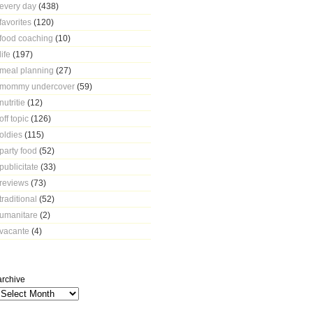
every day
(438)
favorites
(120)
food coaching
(10)
life
(197)
meal planning
(27)
mommy undercover
(59)
nutritie
(12)
off topic
(126)
oldies
(115)
party food
(52)
publicitate
(33)
reviews
(73)
traditional
(52)
umanitare
(2)
vacante
(4)
archive