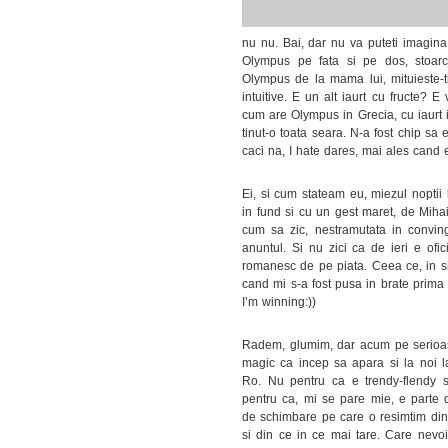
nu nu. Bai, dar nu va puteti imagina
Olympus pe fata si pe dos, stoarce-
Olympus de la mama lui, mituieste-ti
intuitive. E un alt iaurt cu fructe?
cum are Olympus in Grecia, cu iaurt i
tinut-o toata seara. N-a fost chip sa
caci na, I hate dares, mai ales cand 
Ei, si cum stateam eu, miezul noptii 
in fund si cu un gest maret, de Miha
cum sa zic, nestramutata in convi
anuntul. Si nu zici ca de ieri e ofic
romanesc de pe piata. Ceea ce, in si
cand mi s-a fost pusa in brate prima 
I’m winning:))
Radem, glumim, dar acum pe serioa
magic ca incep sa apara si la noi l
Ro. Nu pentru ca e trendy-flendy 
pentru ca, mi se pare mie, e parte 
de schimbare pe care o resimtim din
si din ce in ce mai tare. Care nevo