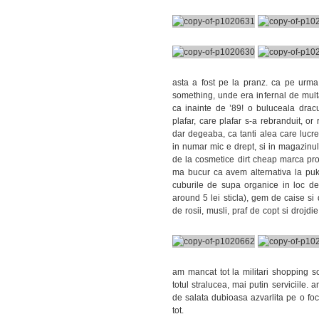
asta a fost pe la pranz. ca pe urma
something, unde era infernal de mult
ca inainte de ’89! o buluceala dracu
plafar, care plafar s-a rebranduit, or
dar degeaba, ca tanti alea care lucre
in numar mic e drept, si in magazinul
de la cosmetice dirt cheap marca pro
ma bucur ca avem alternativa la puk
cuburile de supa organice in loc d
around 5 lei sticla), gem de caise si
de rosii, musli, praf de copt si drojdie
am mancat tot la militari shopping s
totul stralucea, mai putin serviciile.
de salata dubioasa azvarlita pe o foc
tot.