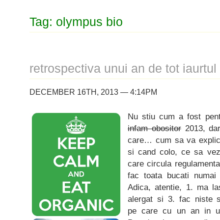
Tag: olympus bio
retrospectiva unui an de tot iaurtul
DECEMBER 16TH, 2013 — 4:14PM
Nu stiu cum a fost pen
infam obositor
2013, dar
care… cum sa va explic,
si cand colo, ce sa vez
care circula regulamenta
fac toata bucati numa
Adica, atentie, 1. ma l
alergat si 3. fac niste s
pe care cu un an in ur