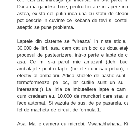
Daca ma gandesc bine, pentru fiecare incapere in 
astea, exista cel putin inca una cu statii de clean
pot descrie in cuvinte ce ikebana de tevi si contai
aseptic se pune problema.
Laptele din cisterne se “vireaza” in niste sticle
30.000 de litri, asa, cam cat un bloc cu doua etaje
procesul de pasteurizare, intr-o parte e lapte de
asa. Ce mi s-a parut mie amuzant (deh, buc
ambalajele pentru lapte (fie ele cutii sau peturi)
efectiv al ambalarii. Adica sticlele de pastic sun
termoformeaza pe loc, iar cutiile sunt un sul 
interesant:)) La linia de imbuteliere lapte e cam
cum credeam eu, 10.000 de muncitori care stau si 
face automat. Si vazuta de sus, de pe pasarela, c
fel de macheta de circuit de formula 1.
Asa. Mai e camera cu microbi. Mwahahhahaha. Kid