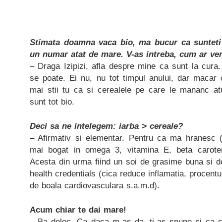
Stimata doamna vaca bio, ma bucur ca sunteti a
un numar atat de mare. V-as intreba, cum ar ve
– Draga Izipizi, afla despre mine ca sunt la cura
se poate. Ei nu, nu tot timpul anului, dar macar 
mai stii tu ca si cerealele pe care le mananc a
sunt tot bio.
Deci sa ne intelegem: iarba > cereale?
– Afirmativ si elementar. Pentru ca ma hranesc (
mai bogat in omega 3, vitamina E, beta caroten 
Acesta din urma fiind un soi de grasime buna si de
health credentials (cica reduce inflamatia, procentu
de boala cardiovasculara s.a.m.d).
Acum chiar te dai mare!
– Ba deloc. Ca daca m-as da, ti-as spune si ca c