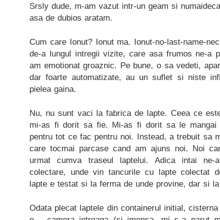
Srsly dude, m-am vazut intr-un geam si numaidecat
asa de dubios aratam.
Cum care Ionut? Ionut ma. Ionut-no-last-name-ne
de-a lungul intregii vizite, care asa frumos ne-a 
am emotionat groaznic. Pe bune, o sa vedeti, aparen
dar foarte automatizate, au un suflet si niste infi
pielea gaina.
Nu, nu sunt vaci la fabrica de lapte. Ceea ce este
mi-as fi dorit sa fie. Mi-as fi dorit sa le manga
pentru tot ce fac pentru noi. Instead, a trebuit sa
care tocmai parcase cand am ajuns noi. Noi care
urmat cumva traseul laptelui. Adica intai ne
colectare, unde vin tancurile cu lapte colectat 
lapte e testat si la ferma de unde provine, dar si la
Odata plecat laptele din containerul initial, cistern
o… camera intreaga (si imensa, mi s-a parut mie