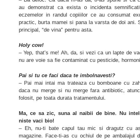
au demonstrat ca exista o incidenta semnificati
eczemelor in randul copiiilor ce au consumat excl
practic, burta mamei si pana la varsta de doi ani. Si
principal, “de vina” pentru asta.
Holy cow!
– Yep, that’s me! Ah, da, si vezi ca un lapte de va
nu are voie sa fie contaminat cu pesticide, hormoni 
Pai si tu ce faci daca te imbolnavesti?
– Pai mai intai ma trateaza cu bomboane cu zaha
daca nu merge si nu merge fara antibiotic, atun
folosit, pe toata durata tratamentului.
Ma, ce sa zic, suna al naibii de bine. Nu inte
niste vaci bio!
– Eh, nu-ti bate capul tau mic si dragutz cu 
magazine. Face-ti-as cu ochiul de pe ambalajul d