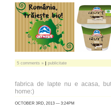
5 comments »
|
publicitate
fabrica de lapte nu e acasa, but
home:)
OCTOBER 3RD, 2013 — 3:24PM