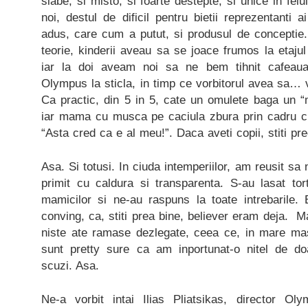
slabe, si misto, si foarte destepte, si unice in felu
noi, destul de dificil pentru bietii reprezentanti 
adus, care cum a putut, si produsul de conceptie.
teorie, kinderii aveau sa se joace frumos la etaju
iar la doi aveam noi sa ne bem tihnit cafeaua
Olympus la sticla, in timp ce vorbitorul avea sa… 
Ca practic, din 5 in 5, cate un omulete baga 
iar mama cu musca pe caciula zbura prin cadru cu 
“Asta cred ca e al meu!”. Daca aveti copii, stiti pr
Asa. Si totusi. In ciuda intemperiilor, am reusit s
primit cu caldura si transparenta. S-au lasat tor
mamicilor si ne-au raspuns la toate intrebari
conving, ca, stiti prea bine, believer eram deja.
niste ate ramase dezlegate, ceea ce, in mare ma
sunt pretty sure ca am inportunat-o nitel de d
scuzi. Asa.
Ne-a vorbit intai Ilias Pliatsikas, director 