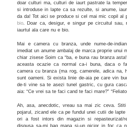
doar culturi ma, culturi de iaurt pastrate la tempe
si introduse in lapte ca sa rezulte, si anume, i
da da! Tot aici se produce si cel mai mic copil al 
bio
. Doar ca, desigur, e singur pe circuitul sau
iaurtul ala care nu e bio.
Mai e camera cu branza, unde nume-de-indian-O
imediat un anume ambalaj de marca proprie unui 
chiar zisese Soim ca “ba, e buna rau branza asta!
aceasta ocazie ca normal ca-i buna, daca o fa
camera cu branza (ma rog, camerele, adica na, h
sunt oameni. Si exista linie de-aia pe care vin buc
de-ti vine sa te asezi tunel gastric, cu gura cas
aia: “Ce vrei sa te faci cand te faci mare?” “Feliato
Ah, asa, anecdotic, vreau sa mai zic ceva. Stiti
pojarul, zicand ele ca pe fundul unei cutii de lapte
ori a fost intors din magazin si repasteurizat/r
dispusa sa-mi bag mana si-un picior in foc ca n