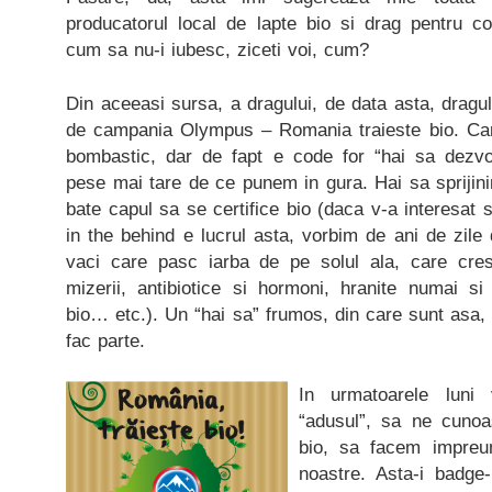
producatorul local de lapte bio si drag pentru co
cum sa nu-i iubesc, ziceti voi, cum?
Din aceeasi sursa, a dragului, de data asta, dragu
de campania Olympus – Romania traieste bio. Car
bombastic, dar de fapt e code for “hai sa dezv
pese mai tare de ce punem in gura. Hai sa sprijini
bate capul sa se certifice bio (daca v-a interesat su
in the behind e lucrul asta, vorbim de ani de zile 
vaci care pasc iarba de pe solul ala, care cresc
mizerii, antibiotice si hormoni, hranite numai si
bio… etc.). Un “hai sa” frumos, din care sunt asa
fac parte.
In urmatoarele luni
“adusul”, sa ne cuno
bio, sa facem impreu
noastre. Asta-i badge