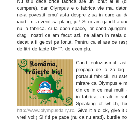
Nu stiu daca orice fabrica are un Ionut al ei (d
cumpere), dar Olympus e o fabrica vie ma, datorit
ne-a povestit omu’ asta despre ziua in care au d
iaurt, mi-a venit sa plang, jur! Si m-am gandit atu
nu la fabrica, ci la open space, iar cand ajungem
dragii nostri ce am facut azi, ne aflam in reala di
decat a fi gelosi pe Ionut. Pentru ca el are ce ra
de litri de lapte UHT”, de exemplu.
Cand entuziasmul a
propaga de la za big b
portarul fabricii, nu es
mirare ca Olympus e ma
din ce in ce mai multi 
in fabrica, curati in su
Speaking of which, toc
http://www.olympusdairy.ro
. Give it a click, give it
vreti voi:) Si fiti pe pace (nu ca nu erati), burtile 