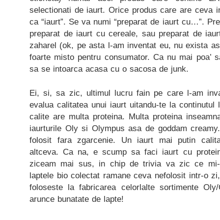
selectionati de iaurt. Orice produs care are ceva 
ca “iaurt”. Se va numi “preparat de iaurt cu…”. Pre
preparat de iaurt cu cereale, sau preparat de iaurt 
zaharel (ok, pe asta l-am inventat eu, nu exista a
foarte misto pentru consumator. Ca nu mai poa’ sa
sa se intoarca acasa cu o sacosa de junk.
Ei, si, sa zic, ultimul lucru fain pe care l-am inv
evalua calitatea unui iaurt uitandu-te la continutul 
calite are multa proteina. Multa proteina inseamn
iaurturile Oly si Olympus asa de goddam creamy.
folosit fara zgarcenie. Un iaurt mai putin calita
altceva. Ca na, e scump sa faci iaurt cu protein
ziceam mai sus, in chip de trivia va zic ce mi-
laptele bio colectat ramane ceva nefolosit intr-o zi
foloseste la fabricarea celorlalte sortimente O
arunce bunatate de lapte!