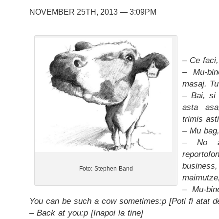
NOVEMBER 25TH, 2013 — 3:09PM
– Ce faci,
– Mu-bin
masaj. Tu
– Bai, s
asta asa
trimis ast
– Mu bag,
– No a
reporto
busines
Foto: Stephen Band
maimutze,
– Mu-bine
You can be such a cow sometimes:p [Poti fi atat d
– Back at you:p [Inapoi la tine]