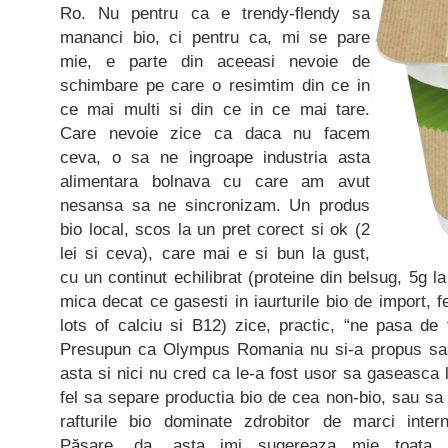
Ro. Nu pentru ca e trendy-flendy sa
mananci bio, ci pentru ca, mi se pare
mie, e parte din aceeasi nevoie de
schimbare pe care o resimtim din ce in
ce mai multi si din ce in ce mai tare.
Care nevoie zice ca daca nu facem
ceva, o sa ne ingroape industria asta
alimentara bolnava cu care am avut
nesansa sa ne sincronizam. Un produs
bio local, scos la un pret corect si ok (2
lei si ceva), care mai e si bun la gust,
cu un continut echilibrat (proteine din belsug, 5g la
mica decat ce gasesti in iaurturile bio de import, fe
lots of calciu si B12) zice, practic, “ne pasa de
Presupun ca Olympus Romania nu si-a propus sa
asta si nici nu cred ca le-a fost usor sa gaseasca l
fel sa separe productia bio de cea non-bio, sau sa 
rafturile bio dominate zdrobitor de marci intern
Păsare, da, asta imi sugereaza mie toata in