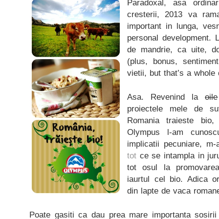
Paradoxal, asa ordinar
cresterii, 2013 va ram
important in lunga, vesn
personal development. L
de mandrie, ca uite, do
(plus, bonus, sentimen
vietii, but that’s a whole 
Asa. Revenind la
oile
proiectele mele de s
Romania traieste bio
Olympus l-am cunoscu
implicatii pecuniare, m
tot
ce se intampla in jur
tot osul la promovare
iaurtul cel bio. Adica 
din lapte de vaca roman
Poate gasiti ca dau prea mare importanta sosirii 