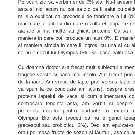
Pe scurt zic sa vorbim si de 0% ala. Nu-l aveam la
asta si nici acum nu pot sa zic ca il salut cu cald
mi s-a explicat ca procedeul de fabricare a lui 0
mai mare a laptelui din care rezulta el, dupa ce i
aia are si mai multe, ati ghicit, proteine. Ca sa i
maniera in care poti produce un iaurt 0%. E manier
si maniera simpla in care il ingrosi cu una si cu a
ca nu e cazul lui Olympus 0%. So, daca haliti asa 
Cu doamna doctor s-a frecat mult subiectul alimenta
fragede varste si pana mai incolo. Am trecut prin
de la iaurt. Am vorbit de lapte praf versus lapte d
va spun la ce concluzie am ajuns), despre crester
proteina laptelul de vaca si cum alimentarea cop
contracara tendinta asta, am vorbit si despre 
preferinta copiilor pentru iaurturile cu textura
Olympus Bio asta (vedeti ca nu e genul tzea
grecescul sau probioticul 2%). Deci am epuizat-o
erau pe masa fructe de sezon si iaurturi, asa ca 