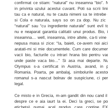
confirmat ce stiam: “natural” nu inseamna “bio”. 
in privinta uzului acestui cuvant. Poti sa scrii lin
tau ca e natural, nu te cauta nimeni sa te intrebe 
si Cola e naturala, says so on za dop. Nu zic
“natural” sau “cu ingrediente naturale” sunt evil t
nu e neaparat garantia calitatii unui produs. Bio, 
inseamna… well, inseamna, intre altele, ca-ti vine 
nepusa masa si zice: “Ia, baieti, ce-avem noi aici?
aratati-mi si mie documentele. Cum care documen
vacii bio, facturile cu intrari hrana bio pentru va
unde paste vaca bio…” Si asa mai departe. Nu 
Olympus s-a certificat in Austria, avand, in 
Romania. Poarta, pe ambalaj, simbolurile acest
romanul s-a nascut bolnav de suspiciune, ci pe
legal.
Ce misto e in Grecia, m-am gandit din nou cand il
despre ce e aia iaurt la ei. Deci la greci, se po
eticheta) numai acel produs care contine EX