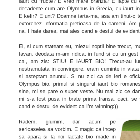
iaurt cu fructe? E vreo mare branza? E lapte cu 
decadente cum are Olympus in Grecia, cu iaurt intr
E kefir? E unt? Doamne iarta-ma, asa am tinut-o t
extorchez informatia pretioasa de la oameni. Am 
na, I hate dares, mai ales cand e destul de evident
Ei, si cum stateam eu, miezul noptii bine trecut, mo
tavan, deodata m-am ridicat in fund si cu un gest
cal, am zis: STIU! E IAURT BIO! Trecut-au lu
nestramutata in convingere, eram cuminte in viat
si asteptam anuntul. Si nu zici ca de ieri e ofici
Olympus bio, primul si singurul iaurt bio romane
sine, mi se pare o super veste. Nu mai zic ce dan
mi s-a fost pusa in brate prima transa, caci, se 
cand e destul de evident ca I’m winning:))
Radem, glumim, dar acum pe
serioaselea sa vorbim. E magic ca incep
sa apara si la noi lactate bio made in