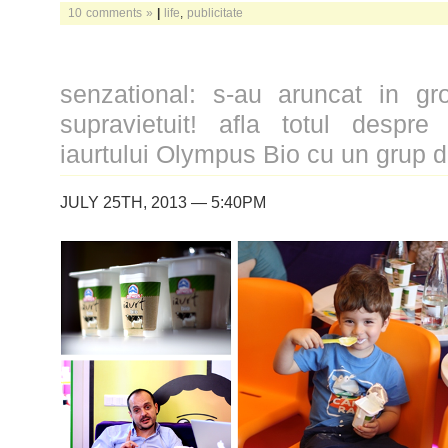
10 comments »
|
life
,
publicitate
senzational: s-au aruncat in gr
supravietuit! afla totul despre
iaurtului Olympus Bio cu un grup
JULY 25TH, 2013 — 5:40PM