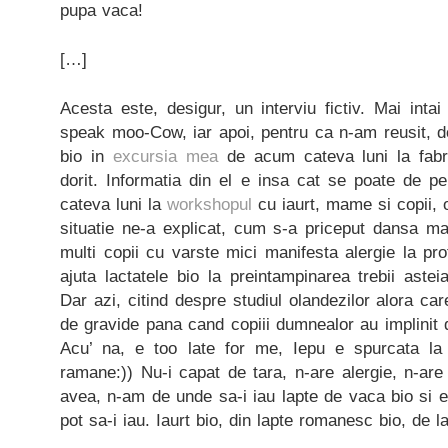
pupa vaca!
[…]
Acesta este, desigur, un interviu fictiv. Mai intai
speak moo-Cow, iar apoi, pentru ca n-am reusit, d
bio in
excursia mea
de acum cateva luni la fabr
dorit. Informatia din el e insa cat se poate de
cateva luni la
workshopul
cu iaurt, mame si copii,
situatie ne-a explicat, cum s-a priceput dansa ma
multi copii cu varste mici manifesta alergie la pr
ajuta lactatele bio la preintampinarea trebii astei
Dar azi, citind despre studiul olandezilor alora ca
de gravide pana cand copiii dumnealor au implinit d
Acu’ na, e too late for me, Iepu e spurcata la
ramane:)) Nu-i capat de tara, n-are alergie, n-are
avea, n-am de unde sa-i iau lapte de vaca bio si ev
pot sa-i iau. Iaurt bio, din lapte romanesc bio, de 