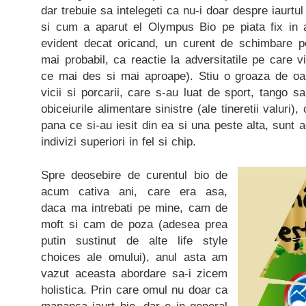
dar trebuie sa intelegeti ca nu-i doar despre iaurtu
si cum a aparut el Olympus Bio pe piata fix in 
evident decat oricand, un curent de schimbare poz
mai probabil, ca reactie la adversitatile pe care v
ce mai des si mai aproape). Stiu o groaza de oa
vicii si porcarii, care s-au luat de sport, tango s
obiceiurile alimentare sinistre (ale tineretii valuri)
pana ce si-au iesit din ea si una peste alta, sunt 
indivizi superiori in fel si chip.
Spre deosebire de curentul bio de
acum cativa ani, care era asa,
daca ma intrebati pe mine, cam de
moft si cam de poza (adesea prea
putin sustinut de alte life style
choices ale omului), anul asta am
vazut aceasta abordare sa-i zicem
holistica. Prin care omul nu doar ca