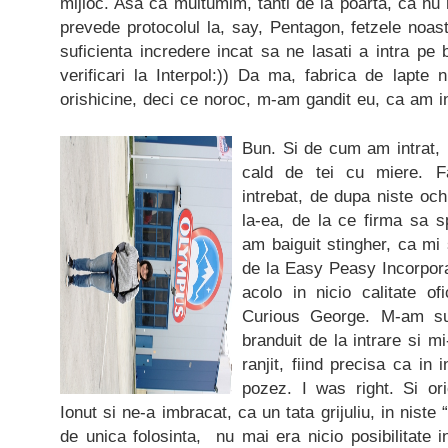
mijloc. Asa ca multumim, tanti de la poarta, ca nu 
prevede protocolul la, say, Pentagon, fetzele noast
suficienta incredere incat sa ne lasati a intra pe 
verificari la Interpol:)) Da ma, fabrica de lapte
orishicine, deci ce noroc, m-am gandit eu, ca am in
Bun. Si de cum am intrat, 
cald de tei cu miere. F
intrebat, de dupa niste och
la-ea, de la ce firma sa s
am baiguit stingher, ca mi 
de la Easy Peasy Incorpor
acolo in nicio calitate of
Curious George. M-am sui
branduit de la intrare si mi
ranjit, fiind precisa ca in
pozez. I was right. Si or
Ionut si ne-a imbracat, ca un tata grijuliu, in niste 
de unica folosinta, nu mai era nicio posibilitate