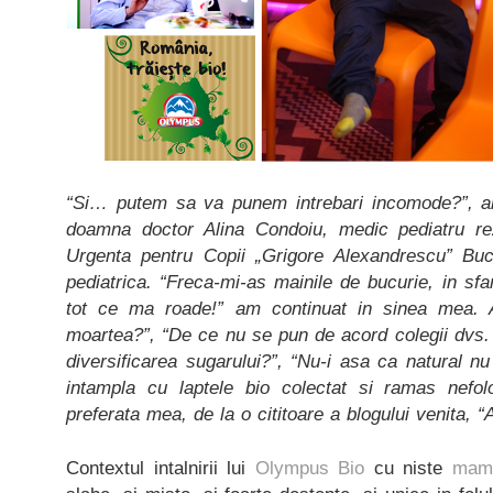
“Si… putem sa va punem intrebari incomode?”, am
doamna doctor Alina Condoiu, medic pediatru rez
Urgenta pentru Copii „Grigore Alexandrescu” Bucur
pediatrica. “Freca-mi-as mainile de bucurie, in sfa
tot ce ma roade!” am continuat in sinea mea. 
moartea?”, “De ce nu se pun de acord colegii dvs.
diversificarea sugarului?”, “Nu-i asa ca natural n
intampla cu laptele bio colectat si ramas nefolos
preferata mea, de la o cititoare a blogului venita, “
Contextul intalnirii lui
Olympus Bio
cu niste
mami