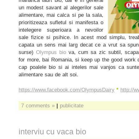
mananca iaurt bio, dar e in general
un modest savant al alegerilor sale
alimentare, mai calca si pe la sala,
prioritizeaza sufletul si manifesta o
intelegere superioara a nevoilor
sale fizice si psihice. In acest mod simplu, tre
capata un sens mai larg decat ce a vrut sa spun
surse)
Olympus bio
va, cum sa zic subtil, scapa
for more, bai Romania, si keep up the good work di
cap poalele bio si ai inteles mai vanjos ca sunt
alimentare sau de alt soi.
https://www.facebook.com/OlympusDairy
*
http://
7 comments »
|
publicitate
interviu cu vaca bio