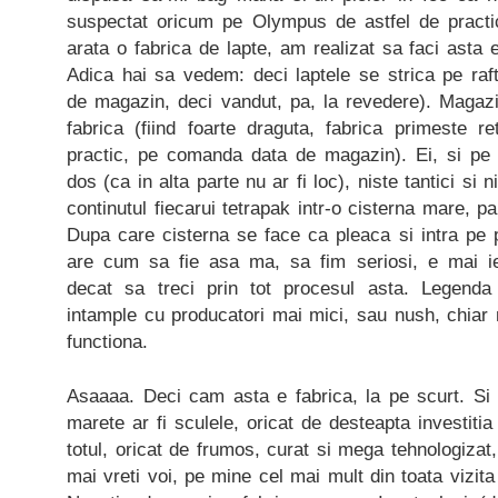
suspectat oricum pe Olympus de astfel de pract
arata o fabrica de lapte, am realizat sa faci asta e
Adica hai sa vedem: deci laptele se strica pe raf
de magazin, deci vandut, pa, la revedere). Magazi
fabrica (fiind foarte draguta, fabrica primeste r
practic, pe comanda data de magazin). Ei, si pe
dos (ca in alta parte nu ar fi loc), niste tantici si
continutul fiecarui tetrapak intr-o cisterna mare, p
Dupa care cisterna se face ca pleaca si intra pe 
are cum sa fie asa ma, sa fim seriosi, e mai ief
decat sa treci prin tot procesul asta. Legend
intample cu producatori mai mici, sau nush, chiar
functiona.
Asaaaa. Deci cam asta e fabrica, la pe scurt. Si 
marete ar fi sculele, oricat de desteapta investitia 
totul, oricat de frumos, curat si mega tehnologizat
mai vreti voi, pe mine cel mai mult din toata vizit