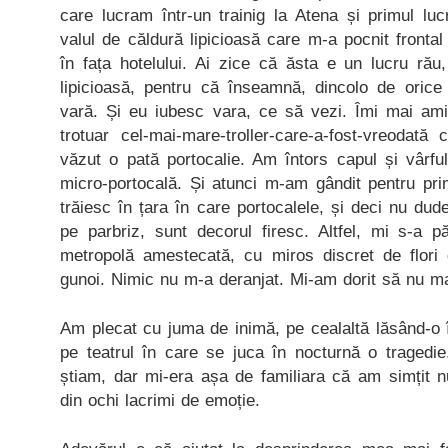
care lucram într-un trainig la Atena și primul lu
valul de căldură lipicioasă care m-a pocnit fronta
în fața hotelului. Ai zice că ăsta e un lucru rău
lipicioasă, pentru că înseamnă, dincolo de oric
vară. Și eu iubesc vara, ce să vezi. Îmi mai am
trotuar cel-mai-mare-troller-care-a-fost-vreodată
văzut o pată portocalie. Am întors capul și vârfu
micro-portocală. Și atunci m-am gândit pentru pr
trăiesc în țara în care portocalele, și deci nu du
pe parbriz, sunt decorul firesc. Altfel, mi s-a 
metropolă amestecată, cu miros discret de flori
gunoi. Nimic nu m-a deranjat. Mi-am dorit să nu ma
Am plecat cu juma de inimă, pe cealaltă lăsând-o în
pe teatrul în care se juca în nocturnă o tragedie
știam, dar mi-era așa de familiara că am simțit
din ochi lacrimi de emoție.