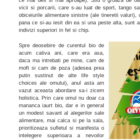
ce mai des si mai aproape). Stiu o groaza de oa
vicii si porcarii, care s-au luat de sport, tango s
obiceiurile alimentare sinistre (ale tineretii valuri)
pana ce si-au iesit din ea si una peste alta, sunt 
indivizi superiori in fel si chip.
Spre deosebire de curentul bio de
acum cativa ani, care era asa,
daca ma intrebati pe mine, cam de
moft si cam de poza (adesea prea
putin sustinut de alte life style
choices ale omului), anul asta am
vazut aceasta abordare sa-i zicem
holistica. Prin care omul nu doar ca
mananca iaurt bio, dar e in general
un modest savant al alegerilor sale
alimentare, mai calca si pe la sala,
prioritizeaza sufletul si manifesta o
intelegere superioara a nevoilor