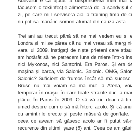
Adevărul e că ajutat la desprinderea mea mai fa
făcusem o toxiinfecție alimentară de la sandvișul 
zi, pe care mi-l serviseră ăia la training timp de ci
nu pot să mănânc somon afumat din cauza asta.
Trei ani au trecut până să ne mai vedem eu și e
Londra și mi se părea că nu mai vreau să merg nică
vara lui 2009, instigați de niște prieteni care știau
am hotărât să ne petrecem luna de miere într-o in
nici Mykonos, nici Santorini. Era Paros. Și era d
mașina și barca, via Salonic. Salonic. OMG, Salon
Salonic? Suficient de frumos încât să mă sucesc 
Brusc nu mai voiam să mă mut la Atena, v
temporar în orașul în care toate străzile duc la m
plăcut în Paros în 2009. O să vă zic doar că ti
umed despre cum o să mă întorc acolo. Și că anul 
cu amintirile erecte și peste măsură de gonflate.
ceea ce aveam să găsesc acolo ar fi putut să-mi
recurente din ultimii șase (6) ani. Ceea ce am găsit