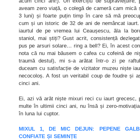
acum cinci ani!). Un exercițiu de supraviețuire, 
aveam zero viață, o colegă de cameră cam mică și
3 luni) și foarte puțin timp în care să mă preocu
cum și un istoric de 32 de ani de nemâncat iaurt.
iaurtul de pe vremea lui Ceaușescu, ăla la bo
staniol, mai știți? Gust acrit, consistență dezleg
pus pe arsuri solare… ring a bell? Ei, în acest con
nota că nu mai băusem o cafea cu cofeină de nișt
traumă destul), mi s-a arătat într-o zi pe raft
duceam cu satisfacție de vizitator muzeu niște iaur
necocoloș. A fost un veritabil coup de foudre și 
cinci ani.
Ei, azi vă arăt niște mixuri reci cu iaurt grecesc,
multe în ultimii cinci ani, nu însă și zero-motivaț
în luna lui cuptor.
MIXUL 1, DE MIC DEJUN: PEPENE GALB
CONFIATE ȘI SEMINȚE