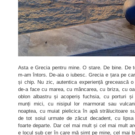
Asta e Grecia pentru mine. O stare. De bine. De t
m-am întors. De-aia o iubesc. Grecia e țara pe car
și chip. Nu zic, autentica experiență grecească 
de-a face cu marea, cu mâncarea, cu briza, cu oam
oblon albastru și acoperiș fuchsia, cu porturi și
munți mici, cu nisipul lor marmorat sau vulcani
noaptea, cu muiat pielicica în apă strălucitoare 
de tot soiul urmate de zăcut decadent, cu lipsa
foarte departe. Dar cel mai mult și cel mai mult a
e locul sub cer în care mă simt pe mine, cel mai b