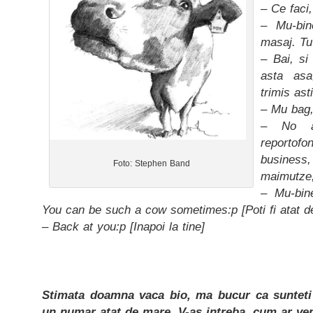
– Ce faci,
– Mu-bin
masaj. Tu
– Bai, s
asta asa
trimis ast
– Mu bag,
– No a
reporto
busines
Foto: Stephen Band
maimutze,
– Mu-bine
You can be such a cow sometimes:p [Poti fi atat d
– Back at you:p [Inapoi la tine]
Stimata doamna vaca bio, ma bucur ca sunteti a
un numar atat de mare. V-as intreba, cum ar ve