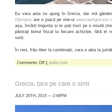
Eu vara asta nu ajung în Grecia, dar mă gândes
Olympus
are o joacă pe site-ul
www.iaurtgrecesc.
așa, învârți lingurița și te poți trezi pe o insulă (
păstrați bonul fiscal la fiecare achiziție, fără el n
sorți.
În rest, frâu liber la combinații, vara e abia la jumă
on
Comments Off
|
publicitate
învârte
lingurița
Grecia, țara pe care o simt
JULY 20TH, 2015 — 2:48PM