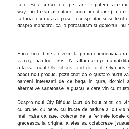
face. Si-s lucruri mici pe care le putem face in
way, nu tre’sa asteptam lunea urmatoare:), care 
farfuria mai curata, pasul mai sprintar si sufletul
despre mancare, ca la parasutism si goblenuri nu 
_
Buna ziua, bine ati venit la prima dumneavoastr
va rog, luati loc, insist. Ne aflam aici prin amabili
a lansat noul
Oly Bifidus iaurt de baut
. Olympus s
acest nou produs, pozitionat ca o gustare nutritiva
oameni interesati de ce baga in gura, dornici
alternative sanatoase la gustarile care vin cu mustr
Despre noul Oly Bifidus iaurt de baut aflati ca vin
cu prune, cu pere, cu fructe de padure si cu visi
mai inalta calitate, colectat de la fermele local
greceasca la origine, a ales sa colaboreze (suste