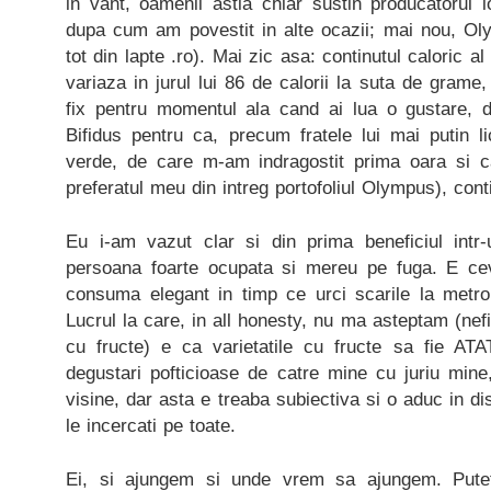
in vant, oamenii astia chiar sustin producatorul
dupa cum am povestit in alte ocazii; mai nou, O
tot din lapte .ro). Mai zic asa: continutul caloric al
variaza in jurul lui 86 de calorii la suta de grame, 
fix pentru momentul ala cand ai lua o gustare
Bifidus pentru ca, precum fratele lui mai putin li
verde, de care m-am indragostit prima oara si 
preferatul meu din intreg portofoliul Olympus), cont
Eu i-am vazut clar si din prima beneficiul intr
persoana foarte ocupata si mereu pe fuga. E ce
consuma elegant in timp ce urci scarile la metro
Lucrul la care, in all honesty, nu ma asteptam (nef
cu fructe) e ca varietatile cu fructe sa fie AT
degustari pofticioase de catre mine cu juriu mine
visine, dar asta e treaba subiectiva si o aduc in di
le incercati pe toate.
Ei, si ajungem si unde vrem sa ajungem. Putet