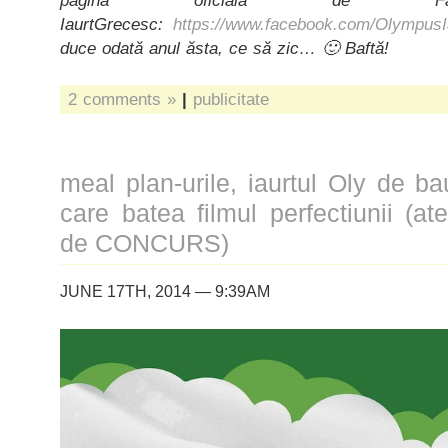
pagina oficială de Fac
IaurtGrecesc:
https://www.facebook.com/Olympus
duce odată anul ăsta, ce să zic… 🙂 Baftă!
2 comments »
|
publicitate
meal plan-urile, iaurtul Oly de ba
care batea filmul perfectiunii (at
de CONCURS)
JUNE 17TH, 2014 — 9:39AM