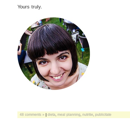
Yours truly.
48 comments »
|
dieta
,
meal planning
,
nutritie
,
publicitate