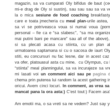
magazin, sa va cumparati Oly bifidus de baut (ce
mi-e drag de Oly si sustin), sau sau sau sa va 
la o mica
sesiune de food coaching
breakfasty
care e toata jmecheria cu
meal plan
-urile astea
sa vi se potriveasca voua si numai voua (porni
personal – fie ca e “sa slabesc”, “sa ma organize
mai putini bani pe mancare” sau all of the above),
si sa plecati acasa cu stiinta, cu un plan al
urmatoarea saptamana si cu o sacosa de iaurt Ol
stiti, eu concursuri nu fac lesne, dar in acest caz
va ofer, platouasul asta cu mine, cu Olympus, cu br
“stiinta” meal planningului, sa va incurajeze sa vre
mi lasati voi
un comment aici sau pe
pagina 
chema prin puterea lui random la acest gathering in
oricui. Avem cinci locuri.
In comment, as vrea sa 
mancat pana la ora asta:)
C’est tout:) Facem asa
Am emotii ma, o sa vreti sa ne vedem? Just say y