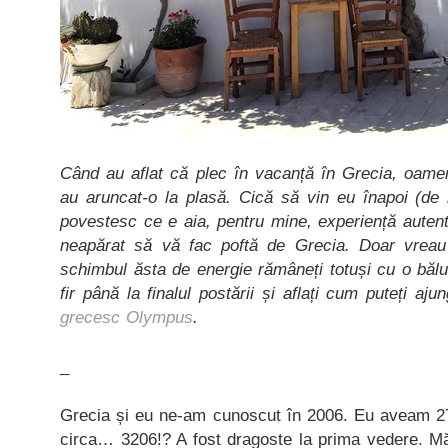
Când au aflat că plec în vacanță în Grecia, oame
au aruncat-o la plasă.
Cică să vin eu înapoi (de 
povestesc ce e aia, pentru mine, experiență auten
neapărat să vă fac poftă de Grecia. Doar vrea
schimbul ăsta de energie rămâneți totuși cu o băluț
fir până la finalul postării și aflați cum puteți a
grecesc Olympus
.
_
Grecia și eu ne-am cunoscut în 2006. Eu aveam 27 
circa… 3206!? A fost dragoste la prima vedere. M