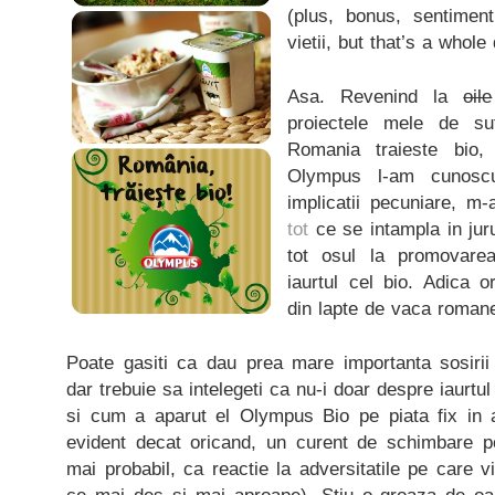
(plus, bonus, sentimen
vietii, but that’s a whole 
Asa. Revenind la
oile
proiectele mele de s
Romania traieste bio
Olympus l-am cunoscu
implicatii pecuniare, m
tot
ce se intampla in jur
tot osul la promovare
iaurtul cel bio. Adica 
din lapte de vaca roman
Poate gasiti ca dau prea mare importanta sosirii 
dar trebuie sa intelegeti ca nu-i doar despre iaurtu
si cum a aparut el Olympus Bio pe piata fix in 
evident decat oricand, un curent de schimbare poz
mai probabil, ca reactie la adversitatile pe care v