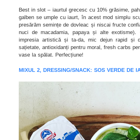
Best in slot – iaurtul grecesc cu 10% grăsime, pa
galben se umple cu iaurt, în acest mod simplu scu
presărăm semințe de dovleac și niscai fructe confi
nuci de macadamia, papaya și alte exotisme).
impresia artistică și ta-da, mic dejun rapid și d
sațietate, antioxidanți pentru moral, fresh carbs pe
vase la spălat. Perfecțiune!
MIXUL 2, DRESSING/SNACK: SOS VERDE DE I