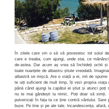
În zilele care vin o să vă povestesc tot soiul de
care e treaba, cum ajungi, unde stai, ce mănâ
de-astea. Dar acum aș vrea să închideți ochii și
toate nuanțele de albastru știute vreodată. Imagina
albastră se mișcă. Are o viață a ei, mii de spume 
te uiți suficient de mult timp, îți vezi propria viaț
până când ajungi la capătul ei știut și atunci poți
nu te mai gândești la nimic. Poți doar să simți. 
pulverizați în fața ta ce ține contră vântului. Sar
buze. Pe tine și pe ale tale. Incandescența, afară, 