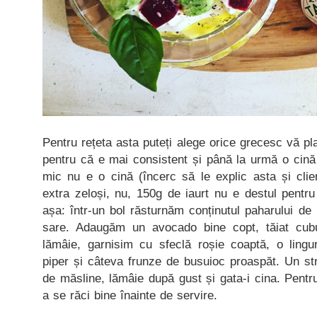
Pentru rețeta asta puteți alege orice grecesc vă 
pentru că e mai consistent și până la urmă o cină 
mic nu e o cină (încerc să le explic asta și cli
extra zeloși, nu, 150g de iaurt nu e destul pentr
așa: într-un bol răsturnăm conținutul paharului de i
sare. Adaugăm un avocado bine copt, tăiat cub
lămâie, garnisim cu sfeclă roșie coaptă, o ling
piper și câteva frunze de busuioc proaspăt. Un st
de măsline, lămâie după gust și gata-i cina. Pentru
a se răci bine înainte de servire.