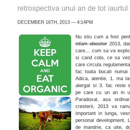
retrospectiva unui an de tot iaurtul
DECEMBER 16TH, 2013 — 4:14PM
Nu stiu cum a fost pen
infam obositor
2013, dar
care… cum sa va explic,
si cand colo, ce sa vez
care circula regulamenta
fac toata bucati numa
Adica, atentie, 1. ma l
alergat si 3. fac niste s
pe care cu un an in ur
Paradoxal, asa ordinar
cresterii, 2013 va ram
important in lunga, vesn
personal development. L
de mandrie, ca uite, do