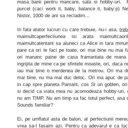
masa banii pentru mancare, sala si hobby-uri. P
purcel (caci work it, baby, balance it, baby:p) Ne
Nistor, 1000 de ani sa recladim…
In fata atator lucruri cu care trebuie, nu-i asa,
treb
maimultcaperfectiunea isi arata maimultcao
maimultcatentant sa aluneci ca Alice in tara minuni
pare ca ori le faci pe toate, ori mai bine nu mai fac
ori mananc paine de casa framantata de mana
ingrijita de mine ca pe sfintele moaste, ori, daca 
iau mai bine o merdenea de la metrou. Ori ma duc 
mai bine, nu ma mai duc deloc. Ori ma apuc de pa
in cap spre planeta Pamant, cos SI un goblen, ori
si decid ca viata mea nu acomodeaza hobby-uri, c
nu am TIMP. Nu am timp sa fac totul perfect, asa c
Sounds familiar?
Ei, pe umflatul asta de balon, al perfectiunii mereu 
vrea sa-l fasaim azi. Pentru ca adevarul e ca luc