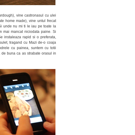
urdough), vine castronasul cu ulei
oate home made), vine untul frecat
Si unde nu mi ti le iau pe toate la
am mai mancat niciodata paine. Si
 instaleaza rapid si o preferata,
ulet, tragand cu Mazi de-o coaja
drele cu painea, suntem cu totii
a de buna ca as strabate orasul in