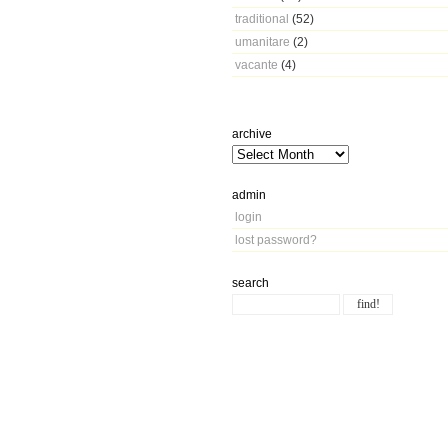
traditional
(52)
umanitare
(2)
vacante
(4)
archive
admin
login
lost password?
search