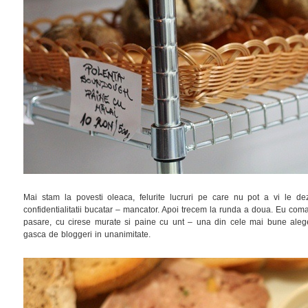
Mai stam la povesti oleaca, felurite lucruri pe care nu pot a vi le de
confidentialitatii bucatar – mancator. Apoi trecem la runda a doua. Eu coman
pasare, cu cirese murate si paine cu unt – una din cele mai bune aleg
gasca de bloggeri in unanimitate.