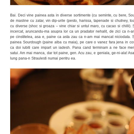
Bai. Deci vine painea asta in diverse sortimente (cu seminte, cu bere, So
de masline cu zatar, vin dip-urile (pesto, harissa, tapenade si chutney, t
cu diverse (shoc si groaza – vine chiar si untul maro, cu cacao si chilli). 
incercat, aruncandu-ma asupra lor ca un pradator nehalit, de zici ca n-
pe cinstitelea, asa e, paine ca asta zau ca n-am mai mancat niciodata. Se
painea Sourdough (paine alba cu maia), pe care o vanez fara jena in cos
ca doi iubiti care impart un iadesh. Pana cand terminam a ne face men
satui. Am mai manca, dar tot paine, gen. Acu zau, e geniala, ge-ni-ala! As
lung pana-n Straulesti numai pentru ea.