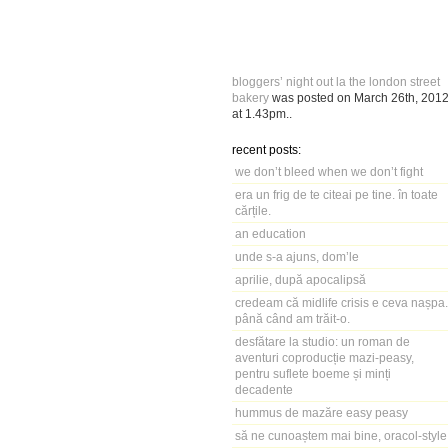
bloggers’ night out la the london street
bakery
was posted on
March 26th, 201
at
1.43pm
..
recent posts:
we don’t bleed when we don’t fight
era un frig de te citeai pe tine. în toate
cărțile.
an education
unde s-a ajuns, dom’le
aprilie, după apocalipsă
credeam că midlife crisis e ceva nașpa.
până când am trăit-o.
desfătare la studio: un roman de
aventuri coproducție mazi-peasy,
pentru suflete boeme și minți
decadente
hummus de mazăre easy peasy
să ne cunoaștem mai bine, oracol-style