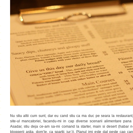
Nu stiu altii cum sunt, dar eu cand stiu ca ma duc pe seara la restaurant
site-ul mancatoriei, facandu-mi in cap diverse scenarii alimentare pan
Asadar, stiu deja ce-am sa-mi comand la starter, main si desert (habar n
bloggerii astia, dom’le, ca spartii, jur:)). Planul imi este dat peste cap 