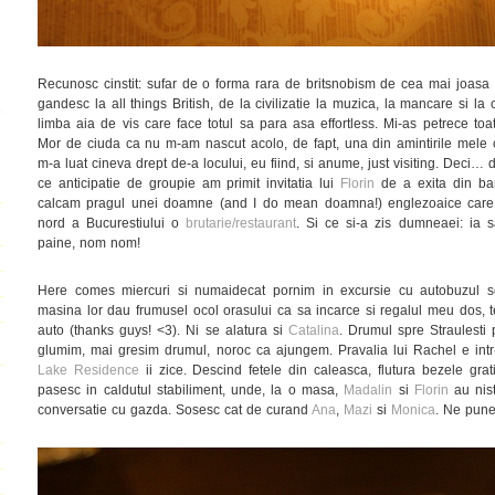
Recunosc cinstit: sufar de o forma rara de britsnobism de cea mai joasa
gandesc la all things British, de la civilizatie la muzica, la mancare si la 
2
limba aia de vis care face totul sa para asa effortless. Mi-as petrece toa
Mor de ciuda ca nu m-am nascut acolo, de fapt, una din amintirile mele
m-a luat cineva drept de-a locului, eu fiind, si anume, just visiting. Deci… 
ce anticipatie de groupie am primit invitatia lui
Florin
de a exita din bar
calcam pragul unei doamne (and I do mean doamna!) englezoaice care
nord a Bucurestiului o
brutarie/restaurant
. Si ce si-a zis dumneaei: ia 
paine, nom nom!
Here comes miercuri si numaidecat pornim in excursie cu autobuzul s
masina lor dau frumusel ocol orasului ca sa incarce si regalul meu dos, te
auto (thanks guys! <3). Ni se alatura si
Catalina
. Drumul spre Straulesti
glumim, mai gresim drumul, noroc ca ajungem. Pravalia lui Rachel e intr
Lake Residence
ii zice. Descind fetele din caleasca, flutura bezele grat
pasesc in caldutul stabiliment, unde, la o masa,
Madalin
si
Florin
au nist
conversatie cu gazda. Sosesc cat de curand
Ana
,
Mazi
si
Monica
. Ne pune