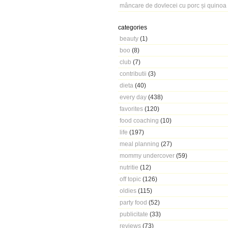
mâncare de dovlecei cu porc și quinoa
categories
beauty
(1)
boo
(8)
club
(7)
contributii
(3)
dieta
(40)
every day
(438)
favorites
(120)
food coaching
(10)
life
(197)
meal planning
(27)
mommy undercover
(59)
nutritie
(12)
off topic
(126)
oldies
(115)
party food
(52)
publicitate
(33)
reviews
(73)