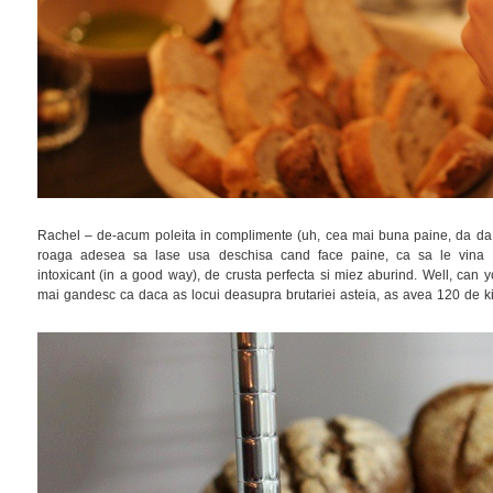
Rachel – de-acum poleita in complimente (uh, cea mai buna paine, da da 
roaga adesea sa lase usa deschisa cand face paine, ca sa le vina s
intoxicant (in a good way), de crusta perfecta si miez aburind. Well, c
mai gandesc ca daca as locui deasupra brutariei asteia, as avea 120 de ki