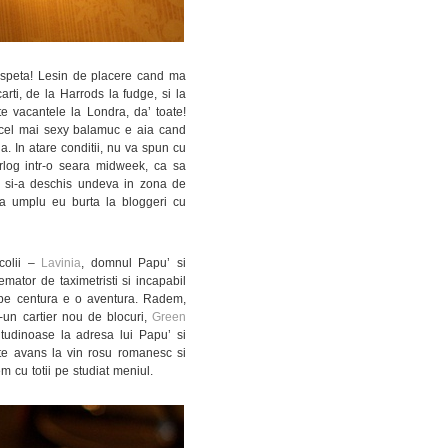
 speta! Lesin de placere cand ma
carti, de la Harrods la fudge, si la
te vacantele la Londra, da’ toate!
 cel mai sexy balamuc e aia cand
da. In atare conditii, nu va spun cu
log intr-o seara midweek, ca sa
 si-a deschis undeva in zona de
sa umplu eu burta la bloggeri cu
colii –
Lavinia
, domnul Papu’ si
mator de taximetristi si incapabil
 pe centura e o aventura. Radem,
-un cartier nou de blocuri,
Green
itudinoase la adresa lui Papu’ si
e avans la vin rosu romanesc si
m cu totii pe studiat meniul.