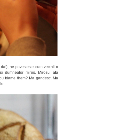
da!), ne povesteste cum vecinii o
i dumnealor miros. Mirosul ala
an you blame them? Ma gandesc. Ma
le.