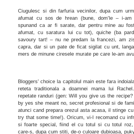
Ciugulesc si din farfuria vecinilor, dupa cum ur
afumat cu sos de hrean (bune, dom’le – i-am 
spunand ca ar fi sarate, dar pentru mine au fost
afumat, cu saratura lui cu tot), quiche (ba par
savoury tart! – nu ne predam la francezi, am zi
capra, dar si un pate de ficat sigilat cu unt, lang
mers de minune ciresele murate pe care le-am avut 
Bloggers’ choice la capitolul main este fara indoiala
reteta traditionala a doamnei mama lui Rachel
repetate randuri (gen: Will you give us the recipe?
by yes she meant no, secret profesional si de famil
atunci cand prepara orezul asta acasa, il stinge cu
try that some time!). Oricum, vi-l recomand cu inf
si foarte special, fiind el cu totul si cu totul roz,
care-s, dupa cum stiti, de-o culoare dubioasa, puk