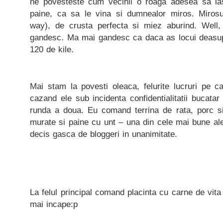
ne povesteste cum vecinii o roaga adesea sa l
paine, ca sa le vina si dumnealor miros. Mirosu
way), de crusta perfecta si miez aburind. Wel
gandesc. Ma mai gandesc ca daca as locui deasupr
120 de kile.
Mai stam la povesti oleaca, felurite lucruri pe c
cazand ele sub incidenta confidentialitatii bucata
runda a doua. Eu comand terrina de rata, porc si
murate si paine cu unt – una din cele mai bune al
decis gasca de bloggeri in unanimitate.
La felul principal comand placinta cu carne de vit
mai incape:p