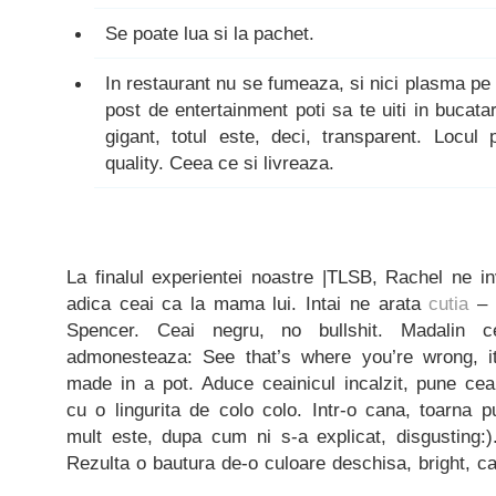
Se poate lua si la pachet.
In restaurant nu se fumeaza, si nici plasma pe 
post de entertainment poti sa te uiti in bucata
gigant, totul este, deci, transparent. Locul 
quality. Ceea ce si livreaza.
La finalul experientei noastre |TLSB, Rachel ne i
adica ceai ca la mama lui. Intai ne arata
cutia
– 
Spencer. Ceai negru, no bullshit. Madalin 
admonesteaza: See that’s where you’re wrong, it
made in a pot. Aduce ceainicul incalzit, pune cea
cu o lingurita de colo colo. Intr-o cana, toarna pu
mult este, dupa cum ni s-a explicat, disgusting:)
Rezulta o bautura de-o culoare deschisa, bright, c