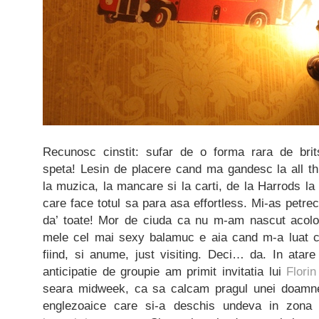
Recunosc cinstit: sufar de o forma rara de br
speta! Lesin de placere cand ma gandesc la all thin
la muzica, la mancare si la carti, de la Harrods la 
care face totul sa para asa effortless. Mi-as petre
da’ toate! Mor de ciuda ca nu m-am nascut acolo, 
mele cel mai sexy balamuc e aia cand m-a luat ci
fiind, si anume, just visiting. Deci… da. In atar
anticipatie de groupie am primit invitatia lui
Florin
seara midweek, ca sa calcam pragul unei doamn
englezoaice care si-a deschis undeva in zona 