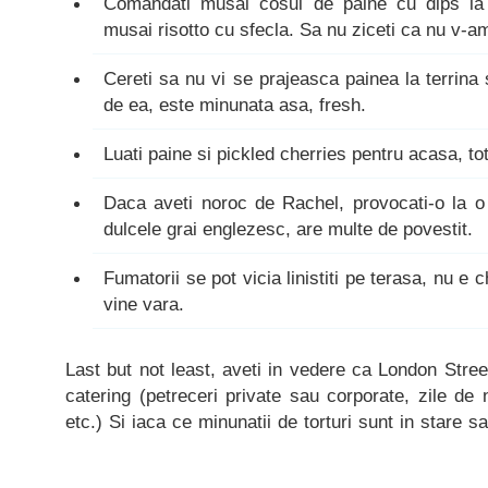
Comandati musai cosul de paine cu dips la s
musai risotto cu sfecla. Sa nu ziceti ca nu v-a
Cereti sa nu vi se prajeasca painea la terrina 
de ea, este minunata asa, fresh.
Luati paine si pickled cherries pentru acasa, tot
Daca aveti noroc de Rachel, provocati-o la o 
dulcele grai englezesc, are multe de povestit.
Fumatorii se pot vicia linistiti pe terasa, nu e 
vine vara.
Last but not least, aveti in vedere ca London Stree
catering (petreceri private sau corporate, zile de 
etc.) Si iaca ce minunatii de torturi sunt in stare sa