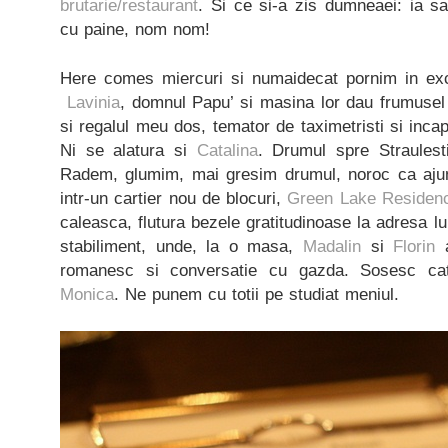
brutarie/restaurant
. Si ce si-a zis dumneaei: ia s
cu paine, nom nom!
Here comes miercuri si numaidecat pornim in exc
Lavinia
, domnul Papu’ si masina lor dau frumusel
si regalul meu dos, temator de taximetristi si inca
Ni se alatura si
Catalina
. Drumul spre Straulest
Radem, glumim, mai gresim drumul, noroc ca ajun
intr-un cartier nou de blocuri,
Green Lake Residen
caleasca, flutura bezele gratitudinoase la adresa lu
stabiliment, unde, la o masa,
Madalin
si
Florin
a
romanesc si conversatie cu gazda. Sosesc c
Monica
. Ne punem cu totii pe studiat meniul.