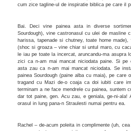
cum zice tagline-ul de inspiratie biblica pe care il 
Bai. Deci vine painea asta in diverse sortime
Sourdough), vine castronasul cu ulei de masline cu 
harissa, tapenade si chutney, toate home made), v
(shoc si groaza – vine chiar si untul maro, cu cacao
le iau pe toate la incercat, aruncandu-ma asupra lo
zici ca n-am mai mancat niciodata paine. Si pe c
asta zau ca n-am mai mancat niciodata. Se insta
painea Sourdough (paine alba cu maia), pe care o 
tragand cu Mazi de-o coaja ca doi iubiti care i
terminam a ne face mendrele cu painea, suntem cu
dar tot paine, gen. Acu zau, e geniala, ge-ni-ala
orasul in lung pana-n Straulesti numai pentru ea.
Rachel – de-acum poleita in complimente (uh, cea 