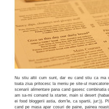
Nu stiu altii cum sunt, dar eu cand stiu ca ma 
toata ziua pritocesc la meniu pe site-ul mancatorie
scenarii alimentare pana cand gasesc combinatia d
am sa-mi comand la starter, main si desert (habar
ei food bloggerii astia, dom’le, ca spartii, jur:)). 
cand pe masa apar cosuri de paine, painea noastr