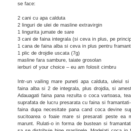
se face:
2 cani cu apa calduta
2 linguri de ulei de masline extravirgin
1 lingurita jumate de sare
3 cani de faina integrala (si ceva in plus, pe princip
1 cana de faina alba si ceva in plus pentru framant
1 plic de drojdie uscata (7g)
masline fara sambure, taiate grosolan
ierburi of your choice – eu am folosit cimbru
Intr-un vailing mare puneti apa calduta, uleiul s
faina alba si 2 de integrala, plus drojdia, si ames
Adauagati faina pana rezulta o coca vartoasa, tea
suprafata de lucru presarata cu faina si framantat
faina dupa necesitate pana cand coca devine supl
sucitoarea o foaie mare si presarati peste ea ma
marunt. Rulati-o in forma de bustean si framantat
sa se distribuie bine maslinele. Modelati coca in f