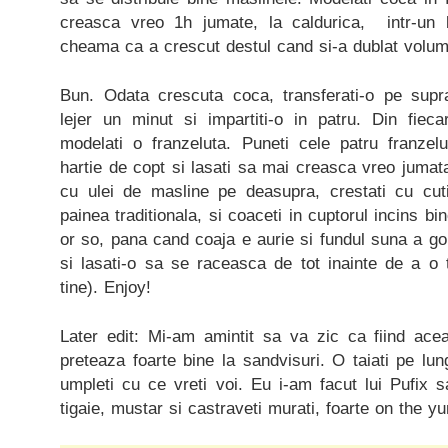
creasca vreo 1h jumate, la caldurica, intr-un
cheama ca a crescut destul cand si-a dublat volum
Bun. Odata crescuta coca, transferati-o pe supra
lejer un minut si impartiti-o in patru. Din fieca
modelati o franzeluta. Puneti cele patru franzelu
hartie de copt si lasati sa mai creasca vreo jumata
cu ulei de masline pe deasupra, crestati cu cutit
painea traditionala, si coaceti in cuptorul incins b
or so, pana cand coaja e aurie si fundul suna a gol
si lasati-o sa se raceasca de tot inainte de a o
tine). Enjoy!
Later edit: Mi-am amintit sa va zic ca fiind acea
preteaza foarte bine la sandvisuri. O taiati pe lun
umpleti cu ce vreti voi. Eu i-am facut lui Pufix 
tigaie, mustar si castraveti murati, foarte on the 