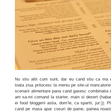
Nu stiu altii cum sunt, dar eu cand stiu ca ma 
toata ziua pritocesc la meniu pe site-ul mancatorie
scenarii alimentare pana cand gasesc combinatia d
am sa-mi comand la starter, main si desert (habar
ei food bloggerii astia, dom’le, ca spartii, jur:)). 
cand pe masa apar cosuri de paine, painea noastr