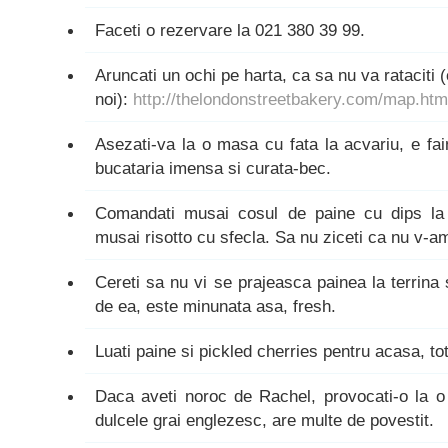
Faceti o rezervare la
021 380 39 99.
Aruncati un ochi pe harta, ca sa nu va rataciti 
noi):
http://thelondonstreetbakery.com/map.htm
Asezati-va la o masa cu fata la acvariu, e fai
bucataria imensa si curata-bec.
Comandati musai cosul de paine cu dips la s
musai risotto cu sfecla. Sa nu ziceti ca nu v-a
Cereti sa nu vi se prajeasca painea la terrina 
de ea, este minunata asa, fresh.
Luati paine si pickled cherries pentru acasa, tot
Daca aveti noroc de Rachel, provocati-o la o 
dulcele grai englezesc, are multe de povestit.