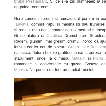
brutarie/restaurant
. Si ce si-a zis dumneaei: ia s
cu paine, nom nom!
Here comes miercuri si numaidecat pornim in exc
Lavinia
, domnul Papu’ si masina lor dau frumusel
si regalul meu dos, temator de taximetristi si inca
Ni se alatura si
Catalina
. Drumul spre Straulest
Radem, glumim, mai gresim drumul, noroc ca ajun
intr-un cartier nou de blocuri,
Green Lake Residen
caleasca, flutura bezele gratitudinoase la adresa lu
stabiliment, unde, la o masa,
Madalin
si
Florin
a
romanesc si conversatie cu gazda. Sosesc c
Monica
. Ne punem cu totii pe studiat meniul.