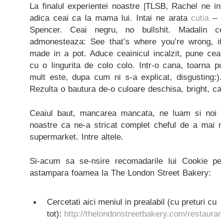
La finalul experientei noastre |TLSB, Rachel ne i
adica ceai ca la mama lui. Intai ne arata
cutia
– 
Spencer. Ceai negru, no bullshit. Madalin 
admonesteaza: See that’s where you’re wrong, it
made in a pot. Aduce ceainicul incalzit, pune cea
cu o lingurita de colo colo. Intr-o cana, toarna pu
mult este, dupa cum ni s-a explicat, disgusting:)
Rezulta o bautura de-o culoare deschisa, bright, c
Ceaiul baut, mancarea mancata, ne luam si noi t
noastre ca ne-a stricat complet cheful de a mai
supermarket. Intre altele.
Si-acum sa se-nsire recomadarile lui Cookie p
astampara foamea la The London Street Bakery:
Cercetati aici meniul in prealabil (cu preturi cu
tot):
http://thelondonstreetbakery.com/restauran