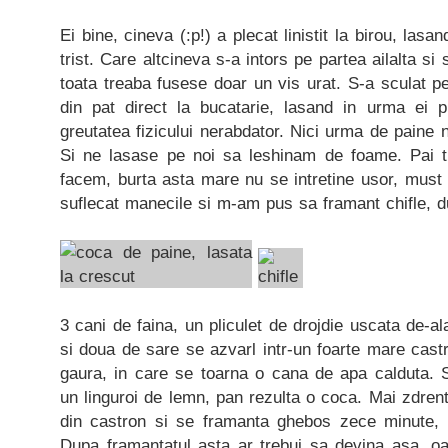
Ei bine, cineva (:p!) a plecat linistit la birou, lasa
trist. Care altcineva s-a intors pe partea ailalta si
toata treaba fusese doar un vis urat. S-a sculat pe
din pat direct la bucatarie, lasand in urma ei 
greutatea fizicului nerabdator. Nici urma de paine
Si ne lasase pe noi sa leshinam de foame. Pai 
facem, burta asta mare nu se intretine usor, must
suflecat manecile si m-am pus sa framant chifle,
3 cani de faina, un pliculet de drojdie uscata de-al
si doua de sare se azvarl intr-un foarte mare castr
gaura, in care se toarna o cana de apa calduta.
un linguroi de lemn, pan rezulta o coca. Mai zdre
din castron si se framanta ghebos zece minute, p
Dupa framantatul asta ar trebui sa devina asa, oa