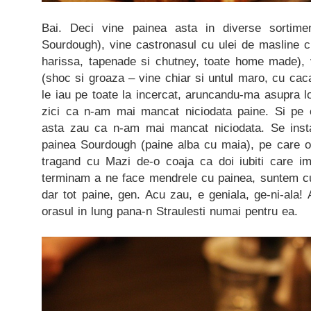
Bai. Deci vine painea asta in diverse sortime
Sourdough), vine castronasul cu ulei de masline cu 
harissa, tapenade si chutney, toate home made), v
(shoc si groaza – vine chiar si untul maro, cu cacao
le iau pe toate la incercat, aruncandu-ma asupra lo
zici ca n-am mai mancat niciodata paine. Si pe c
asta zau ca n-am mai mancat niciodata. Se insta
painea Sourdough (paine alba cu maia), pe care o 
tragand cu Mazi de-o coaja ca doi iubiti care i
terminam a ne face mendrele cu painea, suntem cu
dar tot paine, gen. Acu zau, e geniala, ge-ni-ala
orasul in lung pana-n Straulesti numai pentru ea.