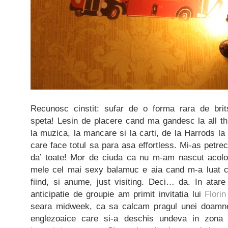
Recunosc cinstit: sufar de o forma rara de br
speta! Lesin de placere cand ma gandesc la all thin
la muzica, la mancare si la carti, de la Harrods la 
care face totul sa para asa effortless. Mi-as petre
da’ toate! Mor de ciuda ca nu m-am nascut acolo, 
mele cel mai sexy balamuc e aia cand m-a luat ci
fiind, si anume, just visiting. Deci… da. In atar
anticipatie de groupie am primit invitatia lui
Florin
seara midweek, ca sa calcam pragul unei doamn
englezoaice care si-a deschis undeva in zona 