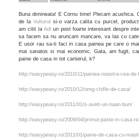
Buna dimineata! E Cornu time! Plecam acushica. C
de la
Vulturul
si-o varza calita cu purcel, producti
am citit la
Adi
un post foarte interesant despre int
sa facem sa nu aruncam mancare, va las cu catev
E usor rau sa-ti faci in casa painea pe care o mana
mai sanatos si mai economic. Gata, am fugit, ca
paine de casa in tot cartierul, k?
http://easypeasy.ro/2010/11/painea-noastra-cea-de-t
http://easypeasy.ro/2010/12/omg-chifle-de-casa/
http://easypeasy.ro/2011/01/s-aveti-un-naan-bun/
http://easypeasy.ro/2009/04/primul-paste-in-casa-n
http://easypeasy.ro/2011/01/paine-de-casa-cu-masli