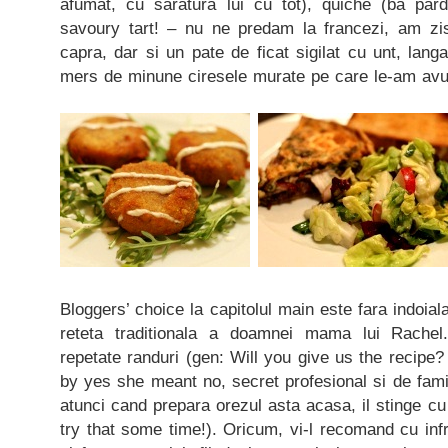
afumat, cu saratura lui cu tot), quiche (ba par
savoury tart! – nu ne predam la francezi, am zi
capra, dar si un pate de ficat sigilat cu unt, lang
mers de minune ciresele murate pe care le-am avut 
Bloggers’ choice la capitolul main este fara indoiala
reteta traditionala a doamnei mama lui Rachel
repetate randuri (gen: Will you give us the recipe?
by yes she meant no, secret profesional si de famil
atunci cand prepara orezul asta acasa, il stinge cu
try that some time!). Oricum, vi-l recomand cu inf