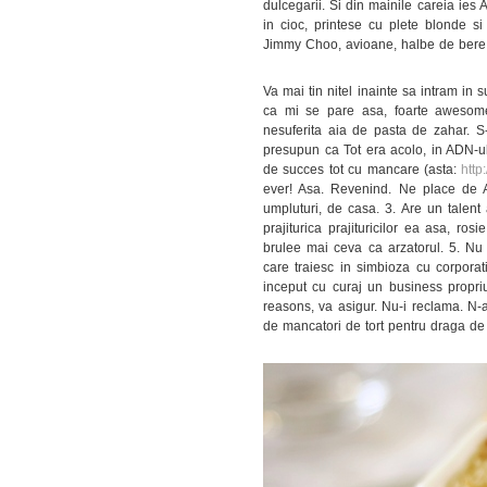
dulcegarii. Si din mainile careia ies
in cioc, printese cu plete blonde si 
Jimmy Choo, avioane, halbe de bere si
Va mai tin nitel inainte sa intram in s
ca mi se pare asa, foarte awesome
nesuferita aia de pasta de zahar. S-
presupun ca Tot era acolo, in ADN-ul
de succes tot cu mancare (asta:
http
ever! Asa. Revenind. Ne place de A
umpluturi, de casa. 3. Are un talent 
prajiturica prajituricilor ea asa, r
brulee mai ceva ca arzatorul. 5. Nu m
care traiesc in simbioza cu corpora
inceput cu curaj un business propriu,
reasons, va asigur. Nu-i reclama. N
de mancatori de tort pentru draga de 