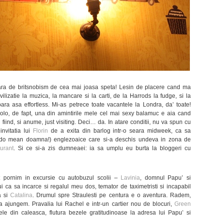
rara de britsnobism de cea mai joasa speta! Lesin de placere cand ma
ivilizatie la muzica, la mancare si la carti, de la Harrods la fudge, si la
ara asa effortless. Mi-as petrece toate vacantele la Londra, da’ toate!
o, de fapt, una din amintirile mele cel mai sexy balamuc e aia cand
 fiind, si anume, just visiting. Deci… da. In atare conditii, nu va spun cu
invitatia lui
Florin
de a exita din barlog intr-o seara midweek, ca sa
do mean doamna!) englezoaice care si-a deschis undeva in zona de
aurant
. Si ce si-a zis dumneaei: ia sa umplu eu burta la bloggeri cu
 pornim in excursie cu autobuzul scolii –
Lavinia
, domnul Papu’ si
 ca sa incarce si regalul meu dos, temator de taximetristi si incapabil
a si
Catalina
. Drumul spre Straulesti pe centura e o aventura. Radem,
 ajungem. Pravalia lui Rachel e intr-un cartier nou de blocuri,
Green
ele din caleasca, flutura bezele gratitudinoase la adresa lui Papu’ si