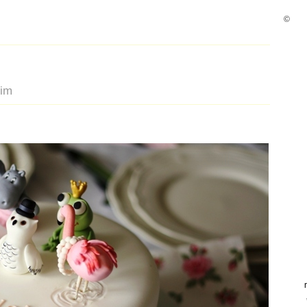
©
bim