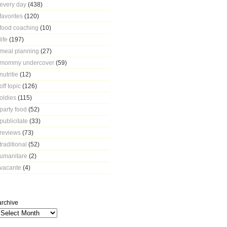
every day
(438)
favorites
(120)
food coaching
(10)
life
(197)
meal planning
(27)
mommy undercover
(59)
nutritie
(12)
off topic
(126)
oldies
(115)
party food
(52)
publicitate
(33)
reviews
(73)
traditional
(52)
umanitare
(2)
vacante
(4)
archive