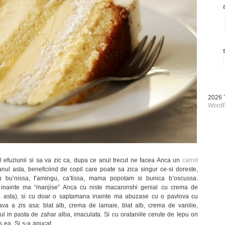
2026
WordP
al efuziunii si sa va zic ca, dupa ce anul trecut ne facea Anca un
carrot
anul asta, beneficiind de copil care poate sa zica singur ce-si doreste,
 bu’nissa, f’amingu, ca’tissa, mama popotam si bunica b’oscussa.
inainte ma “manjise” Anca cu niste macaronshi genial cu crema de
ma asta), si cu doar o saptamana inainte ma abuzase cu o pavlova cu
a a zis asa: blat alb, crema de lamaie, blat alb, crema de vanilie,
tul in pasta de zahar alba, imaculata. Si cu orataniile cerute de Iepu on
s ea. Si s-a apucat.