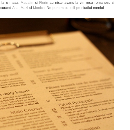
e, la o masa,
Madalin
si
Florin
au niste avans la vin rosu romanesc si
e curand
Ana
,
Mazi
si
Monica
. Ne punem cu totii pe studiat meniul.