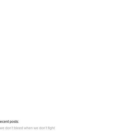
recent posts:
we don’t bleed when we don’t fight