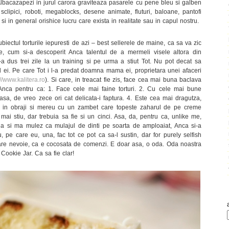
 Albacazapezi in jurul carora graviteaza pasarele cu pene bleu si galben
sclipici, roboti, megablocks, desene animate, fluturi, baloane, pantofi
 in general orishice lucru care exista in realitate sau in capul nostru.
ubiectul torturile iepuresti de azi – best sellerele de maine, ca sa va zic
, cum si-a descoperit Anca talentul de a mermeli visele altora din
a dus trei zile la un training si pe urma a stiut Tot. Nu pot decat sa
 ei. Pe care Tot i l-a predat doamna mama ei, proprietara unei afaceri
://www.kalitera.ro
). Si care, in treacat fie zis, face cea mai buna baclava
nca pentru ca: 1. Face cele mai faine torturi. 2. Cu cele mai bune
asa, de vreo zece ori cat delicata-i faptura. 4. Este cea mai dragutza,
osie in obraji si mereu cu un zambet care topeste zaharul de pe creme
ai stiu, dar trebuia sa fie si un cinci. Asa, da, pentru ca, unlike me,
tia si ma mulez ca mulajul de dinti pe soarta de amploaiat, Anca si-a
 pe care eu, una, fac tot ce pot ca sa-l sustin, dar for purely selfish
-are nevoie, ca e cocosata de comenzi. E doar asa, o oda. Oda noastra
Cookie Jar. Ca sa fie clar!