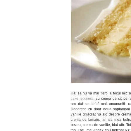
Hai sa nu va mai fierb la focul mic 
cake iepuresc
, cu crema de citrice, 
am dat un brief mai amanuntit: cu
Deoarece cu doar doua saptamani 
vanilie (imediat va zic despre cre
crema de lamaie, mintea mea bolnav
bezea, crema de vanilie, blat alb. To
top. Faci, mai Anca? You betcha! A zi