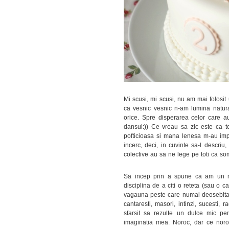
Mi scusi, mi scusi, nu am mai folosit
ca vesnic vesnic n-am lumina natur
orice. Spre disperarea celor care a
dansul:)) Ce vreau sa zic este ca to
pofticioasa si mana lenesa m-au impi
incerc, deci, in cuvinte sa-l descri
colective au sa ne lege pe toti ca so
Sa incep prin a spune ca am un ma
disciplina de a citi o reteta (sau o 
vagauna peste care numai deosebita m
cantaresti, masori, intinzi, sucesti, 
sfarsit sa rezulte un dulce mic p
imaginatia mea. Noroc, dar ce noro