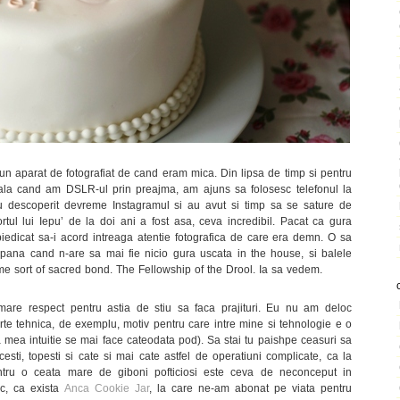
 un aparat de fotografiat de cand eram mica. Din lipsa de timp si pentru
ala cand am DSLR-ul prin preajma, am ajuns sa folosesc telefonul la
u descoperit devreme Instagramul si au avut si timp sa se sature de
rtul lui Iepu’ de la doi ani a fost asa, ceva incredibil. Pacat ca gura
edicat sa-i acord intreaga atentie fotografica de care era demn. O sa
u, pana cand n-are sa mai fie nicio gura uscata in the house, si balele
me sort of sacred bond. The Fellowship of the Drool. Ia sa vedem.
re respect pentru astia de stiu sa faca prajituri. Eu nu am deloc
carte tehnica, de exemplu, motiv pentru care intre mine si tehnologie e o
ea intuitie se mai face cateodata pod). Sa stai tu paishpe ceasuri sa
racesti, topesti si cate si mai cate astfel de operatiuni complicate, ca la
entru o ceata mare de giboni pofticiosi este ceva de neconceput in
c, ca exista
Anca Cookie Jar
, la care ne-am abonat pe viata pentru