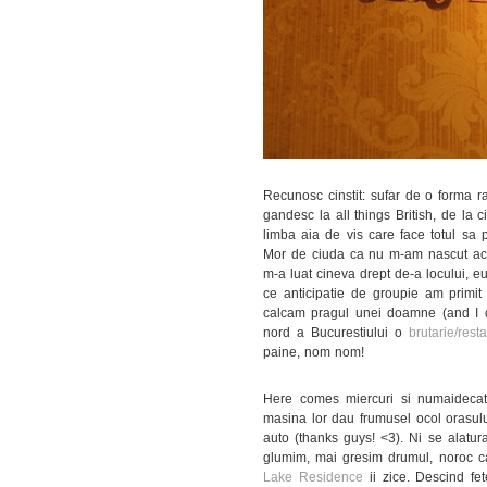
Recunosc cinstit: sufar de o forma 
gandesc la all things British, de la c
limba aia de vis care face totul sa p
Mor de ciuda ca nu m-am nascut acol
m-a luat cineva drept de-a locului, eu
ce anticipatie de groupie am primit 
calcam pragul unei doamne (and I 
nord a Bucurestiului o
brutarie/rest
paine, nom nom!
Here comes miercuri si numaidecat
masina lor dau frumusel ocol orasului
auto (thanks guys! <3). Ni se alatur
glumim, mai gresim drumul, noroc ca
Lake Residence
ii zice. Descind fet