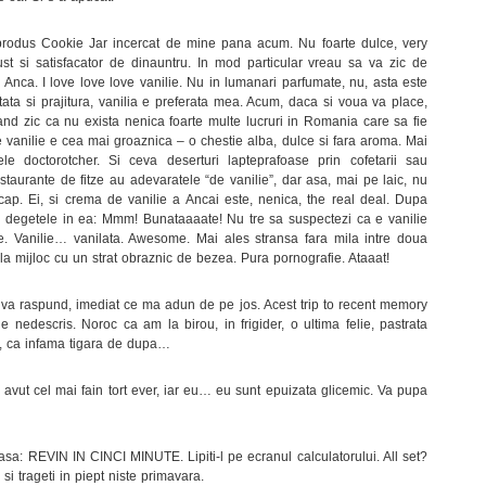
 produs Cookie Jar incercat de mine pana acum. Nu foarte dulce, very
ust si satisfacator de dinauntru. In mod particular vreau sa va zic de
Anca. I love love love vanilie. Nu in lumanari parfumate, nu, asta este
ata si prajitura, vanilia e preferata mea. Acum, daca si voua va place,
and zic ca nu exista nenica foarte multe lucruri in Romania care sa fie
e vanilie e cea mai groaznica – o chestie alba, dulce si fara aroma. Mai
le doctorotcher. Si ceva deserturi lapteprafoase prin cofetarii sau
staurante de fitze au adevaratele “de vanilie”, dar asa, mai pe laic, nu
 cap. Ei, si crema de vanilie a Ancai este, nenica, the real deal. Dupa
e degetele in ea: Mmm! Bunataaaate! Nu tre sa suspectezi ca e vanilie
e. Vanilie… vanilata. Awesome. Mai ales stransa fara mila intre doua
a mijloc cu un strat obraznic de bezea. Pura pornografie. Ataaat!
a va raspund, imediat ce ma adun de pe jos. Acest trip to recent memory
 nedescris. Noroc ca am la birou, in frigider, o ultima felie, pastrata
e, ca infama tigara de dupa…
a avut cel mai fain tort ever, iar eu… eu sunt epuizata glicemic. Va pupa
l asa: REVIN IN CINCI MINUTE. Lipiti-l pe ecranul calculatorului. All set?
i trageti in piept niste primavara.