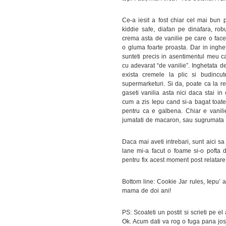
Ce-a iesit a fost chiar cel mai bun
kiddie safe, diafan pe dinafara, rob
crema asta de vanilie pe care o face 
o gluma foarte proasta. Dar in inghet
sunteti precis in asentimentul meu c
cu adevarat “de vanilie”. Inghetata d
exista cremele la plic si budincute
supermarketuri. Si da, poate ca la re
gaseti vanilia asta nici daca stai in
cum a zis Iepu cand si-a bagat toat
pentru ca e galbena. Chiar e vanili
jumatati de macaron, sau sugrumata l
Daca mai aveti intrebari, sunt aici s
lane mi-a facut o foame si-o pofta de
pentru fix acest moment post relatar
Bottom line: Cookie Jar rules, Iepu’ 
mama de doi ani!
PS: Scoateti un postit si scrieti pe e
Ok. Acum dati va rog o fuga pana jos s