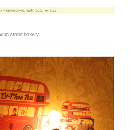
my undercover
,
party food
,
reviews
ondon street bakery