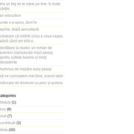
era un frig de te citeai pe tine. în toate
cărțile.
an education
unde s-a ajuns, dom’le
aprilie, după apocalipsă
credeam că midlife crisis e ceva nașpa.
până când am trăit-o.
desfătare la studio: un roman de
aventuri coproducție mazi-peasy,
pentru suflete boeme și minți
decadente
hummus de mazăre easy peasy
să ne cunoaștem mai bine, oracol-style
mâncare de dovlecei cu porc și quinoa
categories
beauty
(1)
boo
(8)
club
(7)
contributii
(3)
dieta
(40)