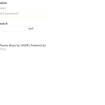
admin
login
lost password?
search
Theme Blass by 1000ff | Powered by
ress