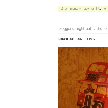
13 comments »
|
favorites
,
life
,
mom
bloggers’ night out la the l
MARCH 26TH, 2012 — 1:43PM