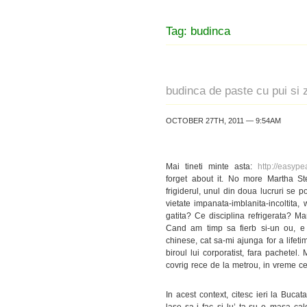
Tag: budinca
budinca de paste cu pui si 
OCTOBER 27TH, 2011 — 9:54AM
Mai tineti minte asta:
http://easyp
forget about it. No more Martha Ste
frigiderul, unul din doua lucruri se 
vietate impanata-imblanita-incoltita,
gatita? Ce disciplina refrigerata? 
Cand am timp sa fierb si-un ou, e
chinese, cat sa-mi ajunga for a lifet
biroul lui corporatist, fara pachetel
covrig rece de la metrou, in vreme c
In acest context, citesc ieri la Buca
lase sa-i fac si lu’ ta-su o masa ca