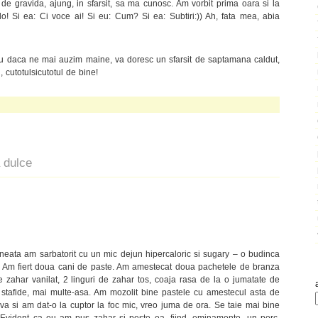
de gravida, ajung, in sfarsit, sa ma cunosc. Am vorbit prima oara si la
lo! Si ea: Ci voce ai! Si eu: Cum? Si ea: Subtiri:)) Ah, fata mea, abia
stiu daca ne mai auzim maine, va doresc un sfarsit de saptamana caldut,
 cutotulsicutotul de bine!
 dulce
neata am sarbatorit cu un mic dejun hipercaloric si sugary – o budinca
e. Am fiert doua cani de paste. Am amestecat doua pachetele de branza
e zahar vanilat, 2 linguri de zahar tos, coaja rasa de la o jumatate de
 stafide, mai multe-asa. Am mozolit bine pastele cu amestecul asta de
va si am dat-o la cuptor la foc mic, vreo juma de ora. Se taie mai bine
 Evident ca eu am pus zahar si peste ea, fiind, eminamente, un porc.