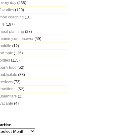
every day
(438)
favorites
(120)
food coaching
(10)
life
(197)
meal planning
(27)
mommy undercover
(59)
nutritie
(12)
off topic
(126)
oldies
(115)
party food
(52)
publicitate
(33)
reviews
(73)
traditional
(52)
umanitare
(2)
vacante
(4)
archive