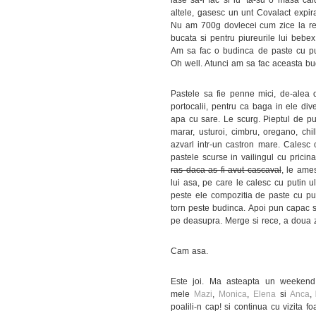
altele, gasesc un unt Covalact expir
Nu am 700g dovlecei cum zice la ret
bucata si pentru piureurile lui bebe
Am sa fac o budinca de paste cu 
Oh well. Atunci am sa fac aceasta b
Pastele sa fie penne mici, de-alea di
portocalii, pentru ca baga in ele di
apa cu sare. Le scurg. Pieptul de pu
marar, usturoi, cimbru, oregano, chill
azvarl intr-un castron mare. Calesc 
pastele scurse in vailingul cu pricin
ras daca as fi avut cascaval
, le ames
lui asa, pe care le calesc cu putin u
peste ele compozitia de paste cu pui
torn peste budinca. Apoi pun capac si
pe deasupra. Merge si rece, a doua zi
Cam asa.
Este joi. Ma asteapta un weekend
mele
Mazi
,
Monica
,
Elena
si
Anca
,
poalili-n cap! si continua cu vizita 