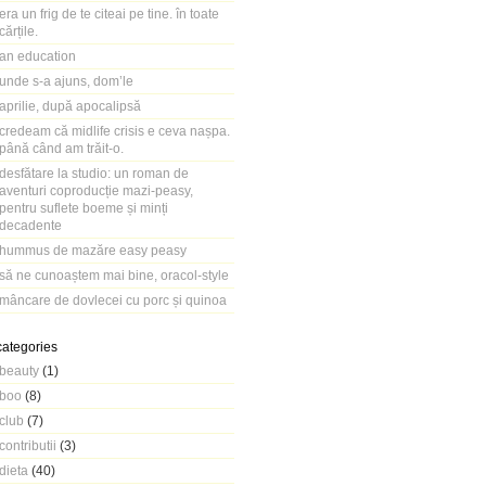
era un frig de te citeai pe tine. în toate
cărțile.
an education
unde s-a ajuns, dom’le
aprilie, după apocalipsă
credeam că midlife crisis e ceva nașpa.
până când am trăit-o.
desfătare la studio: un roman de
aventuri coproducție mazi-peasy,
pentru suflete boeme și minți
decadente
hummus de mazăre easy peasy
să ne cunoaștem mai bine, oracol-style
mâncare de dovlecei cu porc și quinoa
categories
beauty
(1)
boo
(8)
club
(7)
contributii
(3)
dieta
(40)