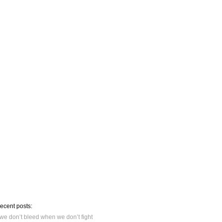
recent posts:
we don’t bleed when we don’t fight