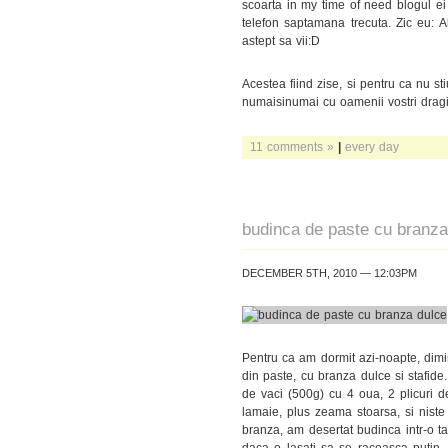
scoarta in my time of need blogul ei 
telefon saptamana trecuta. Zic eu: A
astept sa vii:D
Acestea fiind zise, si pentru ca nu 
numaisinumai cu oamenii vostri dragi,
11 comments »
|
every day
budinca de paste cu branza
DECEMBER 5TH, 2010 — 12:03PM
Pentru ca am dormit azi-noapte, dimi
din paste, cu branza dulce si stafid
de vaci (500g) cu 4 oua, 2 plicuri d
lamaie, plus zeama stoarsa, si niste
branza, am desertat budinca intr-o ta
daca o lasati sa se raceasca putin.