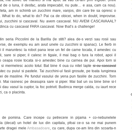
at de o luna, il desfac, arata impecabil, nu pute… e asa, cam ca nou).
eta, am in schimb un zucchini mare, vanjos, din care tre sa opresc o
x. What to do, what to do? Pai ca de obicei, when in doubt, improvise.
pui, zucchini si cascaval. Nu avem cascaval. NU AVEM CASCAVAAAL?
udinca cu cascaval FARA cascaval. Now that’s a challenge!
n seria Piccolini de la Barilla (le stiti? alea de-s verzi sau rosii sau
verse, de exemplu eu am avut unele cu zucchini si spanac). Le fierb in
i il maruntesc la robot pana iese un fel de carne tocata, il amestec cu
i, sare si piper, il calesc in tigaie, il mai bag o tura la robot, apoi il
o ceapa rosie tocata si-o amestec bine cu carnea de pui. Apoi torn si
a si mermelesc acolo totul. Bat bine 4 oua cu nitel lapte
si cu cascaval
tec cu puiul si pastele. Tai zucchini-ul fasii grosute, pe toata lungimea
lei de masline. Pe fundul vasului de yena pun fasiile de zucchini. Torn
. Mai rasnesc pe deasupra sare si piper. Mai bat un ou bine bine si-l
 dau vasul la cuptor, la foc potrivit. Budinca merge calda, cu iaurt rece
, ca o placinta.
 de pomina. Care incepe cu petrecere in pijama + co-nebunelele
 la (decat) un hotel de lux din capitala, pfoai ce-o sa ne mai punem
foarte dragei mele
Ambasadoare
, cu care, dupa ce-am lins din scoarta-n