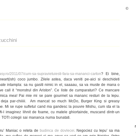
©
zucchini
easy.ro/2011/07/cum-sa-supravietuiesti-fara-sa-mananci-carton
? Ei bine,
wart(ish) coco jumbo. Zilele astea, daca veniti pe-aici si deschideti
poate intampla: sa nu gasiti nimic in el, saaaau, sa va muste de mana o
 we call it “monstrul din Ariston”. Ce liste de cumparaturi? Ce mancare
Mamica mea! Pai mie mi se pare gourmet sa mananc resturi de la Iepu.
 deja par-chiiiii. Am mancat so much McDo, Burger King si greasy
ime. Mi se rupe sufletul cand ma gandesc la pouvre Mishu, cum sta el la
. Mi-l imaginez lihnit de foame, cu matele ghiortainde, muscand dintr-un
e TOTI colegii sai mananca numa bunatati.
taru’ Maniac o reteta de
budinca de dovlecei
. Negociez cu Iepu’ sa ma
lda, ma suflec de maneci si ma apuc sa vad ce-am prin frigider. (Intre