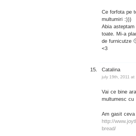
Ce forfota pe to
multumiri :)))
Abia asteptam 
toate. Mi-a pla
de furnicutze 
<3
Catalina
july 19th, 2011 a
Vai ce bine ar
multumesc cu h
Am gasit ceva 
http://www.joy
bread/