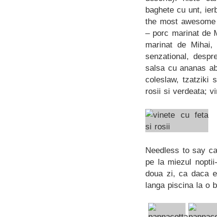
baghete cu unt, ierb
the most awesome t
– porc marinat de M
marinat de Mihai, 
senzational, despr
salsa cu ananas ab
coleslaw, tzatziki 
rosii si verdeata; v
Needless to say ca 
pe la miezul nopti
doua zi, ca daca e
langa piscina la o 