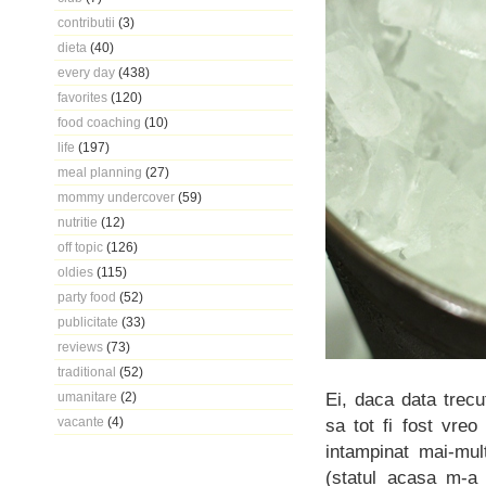
contributii
(3)
dieta
(40)
every day
(438)
favorites
(120)
food coaching
(10)
life
(197)
meal planning
(27)
mommy undercover
(59)
nutritie
(12)
off topic
(126)
oldies
(115)
party food
(52)
publicitate
(33)
reviews
(73)
traditional
(52)
Ei, daca data trec
umanitare
(2)
vacante
(4)
sa tot fi fost vre
intampinat mai-mul
(statul acasa m-a 