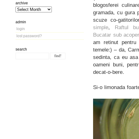
archive
blogosferei culina
gramada, cu gura p
scuze co-gatitoril
admin
simple
,
Raftul bun
login
Bucatar sub acoper
lost password?
am retinut pentru
temele:) – da, Carm
search
sedinta, ca eu asa
oameni buni, pentr
decat-o-bere.
Si-o limonada foart