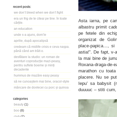
recent posts:
we don’t bleed when we don’t fight
era un frig de te citeai pe tine. în toate
Asta iarna, pe ca
cărțile.
albastru primit cad
an education
pe fetele din echi
unde s-a ajuns, dom’le
organizat de Golin
aprilie, după apocalipsă
place-papica…, si 
credeam că midlife crisis e ceva nașpa.
până când am trăit-o.
astia!”. De fapt, v
desfătare la studio: un roman de
la mai bine de jum
aventuri coproducție mazi-peasy,
Roxana-draga-de-e
pentru suflete boeme și minți
decadente
marathon cu toata 
hummus de mazăre easy peasy
placere. Nu se put
să ne cunoaștem mai bine, oracol-style
Iepu’ sa babysit 
mâncare de dovlecei cu porc și quinoa
duuuuc – stiti cum, 
categories
beauty
(1)
boo
(8)
club
(7)