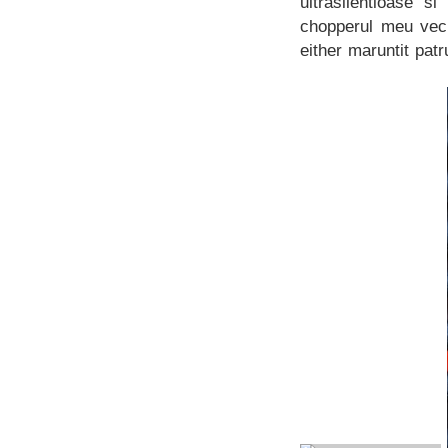
ultrasilentioase s
chopperul meu vech
either maruntit patr