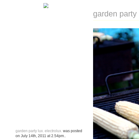
garden party 
garden party lux. electrolux.
was posted
on
July 14th, 2011
at
2.54pm
..