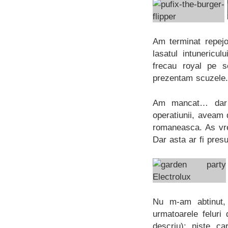
Am terminat repejo
lasatul intunericu
frecau royal pe s
prezentam scuzele.
Am mancat… dar c
operatiunii, aveam
romaneasca. As vrea
Dar asta ar fi pres
Nu m-am abtinut,
urmatoarele feluri
descriu): niste ca