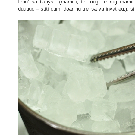
Iepu’ sa babysit (mamiiii, te roog, te rog mam
duuuuc – stiti cum, doar nu tre’ sa va invat eu;), s