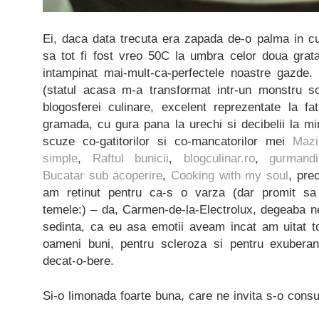
Ei, daca data trecuta era zapada de-o palma in cu
sa tot fi fost vreo 50C la umbra celor doua grat
intampinat mai-mult-ca-perfectele noastre gazde.
(statul acasa m-a transformat intr-un monstru so
blogosferei culinare, excelent reprezentate la fa
gramada, cu gura pana la urechi si decibelii la m
scuze co-gatitorilor si co-mancatorilor mei
Mazi
simple
,
Raftul bunicii
,
blogculinar.ro
,
gurmandi
Bucatar sub acoperire
,
Cooking with my soul
, pre
am retinut pentru ca-s o varza (dar promit sa
temele:) – da, Carmen-de-la-Electrolux, degeaba ne
sedinta, ca eu asa emotii aveam incat am uitat to
oameni buni, pentru scleroza si pentru exuberant
decat-o-bere.
Si-o limonada foarte buna, care ne invita s-o cons