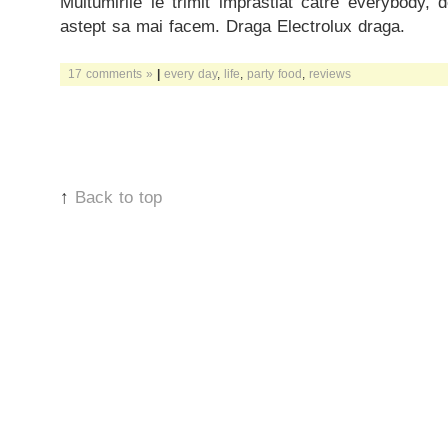
Multumirile le trimit imprastiat catre everybody, 
astept sa mai facem. Draga Electrolux draga.
17 comments »
|
every day
,
life
,
party food
,
reviews
↑
Back to top