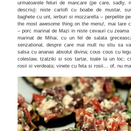
urmatoarele feluri de mancare (pe care, sadly, 
descriu): niste cartofi cu boabe de mustar, sus
baghete cu unt, ierburi si mozzarella – perpelite pe 
the most awesome thing on the menu!, mai tare c
– porc marinat de Mazi in niste cevauri cu zeama de
marinat de Mihai, cu un fel de salata greceasca
senzational, despre care mai mult nu stiu sa va
salsa cu ananas absolut divina; cous cous cu legu
coleslaw, tzatziki si sos tartar, toate la un loc; c
rosii si verdeata; vinete cu feta si rosii… of, nu m