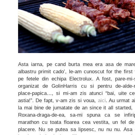
Asta iarna, pe cand burta mea era asa de mare
albastru primit cado’, le-am cunoscut for the first 
pe fetele din echipa Electrolux. A fost, pare-mi
organizat de GolinHarris cu si pentru de-alde-no
place-papica…, si mi-am zis atunci “bai, uite c
astia!”. De fapt, v-am zis si voua,
aici
. Au urmat al
la mai bine de jumatate de an since it all starte
Roxana-draga-de-ea, sa-mi spuna ca se infirip
marathon cu toata floarea cea vestita, un fel de
placere. Nu se putea sa lipsesc, nu nu nu. Asa 