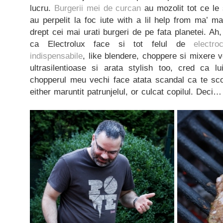
lucru.
Burgerii mei de curcan
au mozolit tot ce le 
au perpelit la foc iute with a lil help from ma’ ma
drept cei mai urati burgeri de pe fata planetei. Ah
ca Electrolux face si tot felul de
electr
indispensabile
, like blendere, choppere si mixere v
ultrasilentioase si arata stylish too, cred ca lu
chopperul meu vechi face atata scandal ca te sco
either maruntit patrunjelul, or culcat copilul. Deci…