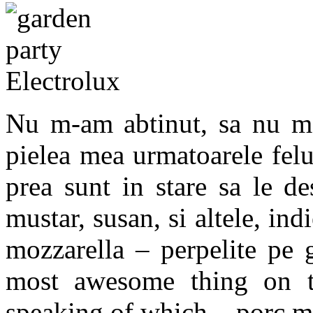
Nu m-am abtinut, sa nu ma 
pielea mea urmatoarele felu
prea sunt in stare sa le de
mustar, susan, si altele, ind
mozzarella – perpelite pe 
most awesome thing on t
speaking of which – porc ma