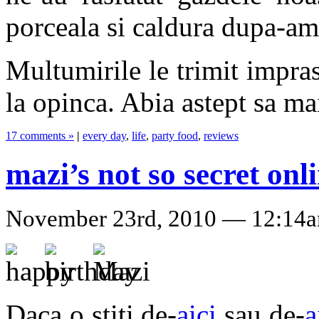
porceala si caldura dupa-am
Multumirile le trimit impras
la opinca. Abia astept sa m
17 comments »
|
every day
,
life
,
party food
,
reviews
mazi’s not so secret onl
November 23rd, 2010 — 12:14
Daca o stiti de-
aici
sau de-
a