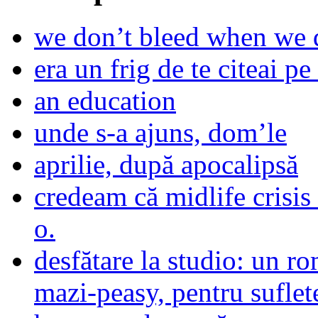
we don’t bleed when we d
era un frig de te citeai pe 
an education
unde s-a ajuns, dom’le
aprilie, după apocalipsă
credeam că midlife crisis
o.
desfătare la studio: un r
mazi-peasy, pentru sufle