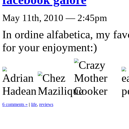
May 11th, 2010 — 2:45pm
In ordine alfabetica, my fa
for your enjoyment:)
6 comments »
|
life
,
reviews