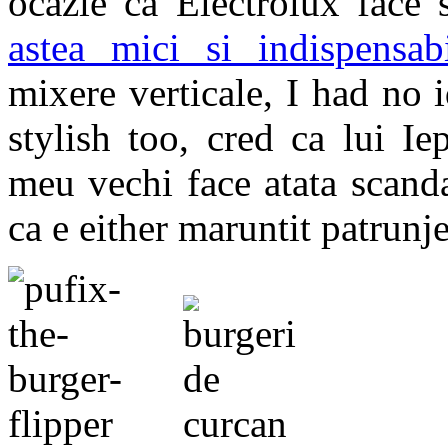
ocazie ca Electrolux face 
astea mici si indispensab
mixere verticale, I had no i
stylish too, cred ca lui Ie
meu vechi face atata scanda
ca e either maruntit patrunj