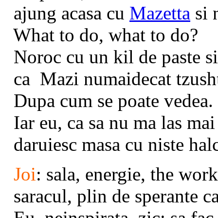
ajung acasa cu
Mazetta
si 
What to do, what to do?
Noroc cu un kil de paste si
ca Mazi numaidecat tzushti 
Dupa cum se poate vedea.
Iar eu, ca sa nu ma las mai 
daruiesc masa cu niste halc
Joi
: sala, energie, the wor
saracul, plin de sperante c
Eu, neinspirata, zic: sa fac 