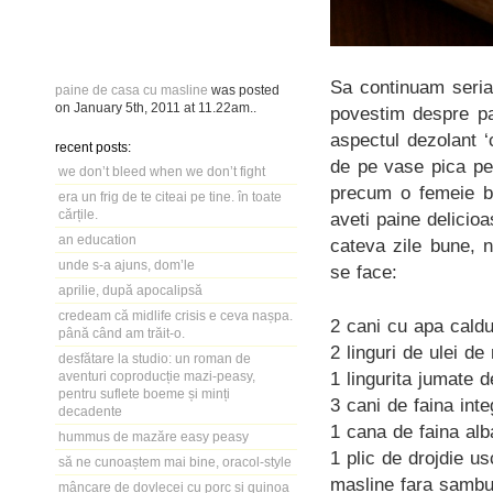
Sa continuam seria 
paine de casa cu masline
was posted
on
January 5th, 2011
at
11.22am
..
povestim despre pa
aspectul dezolant 
recent posts:
de pe vase pica pe 
we don’t bleed when we don’t fight
precum o femeie ba
era un frig de te citeai pe tine. în toate
cărțile.
aveti paine delicio
an education
cateva zile bune, 
unde s-a ajuns, dom’le
se face:
aprilie, după apocalipsă
credeam că midlife crisis e ceva nașpa.
2 cani cu apa caldu
până când am trăit-o.
2 linguri de ulei de
desfătare la studio: un roman de
1 lingurita jumate 
aventuri coproducție mazi-peasy,
pentru suflete boeme și minți
3 cani de faina inte
decadente
1 cana de faina alb
hummus de mazăre easy peasy
1 plic de drojdie us
să ne cunoaștem mai bine, oracol-style
masline fara sambur
mâncare de dovlecei cu porc și quinoa