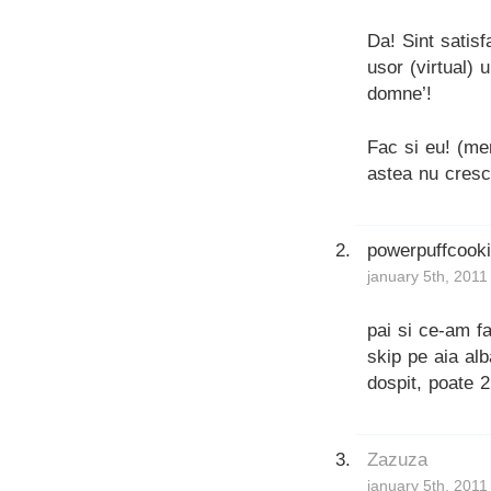
Da! Sint satis
usor (virtual) 
domne’!
Fac si eu! (me
astea nu cresc
powerpuffcook
january 5th, 2011
pai si ce-am f
skip pe aia alb
dospit, poate 2
Zazuza
january 5th, 2011