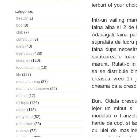
ierburi of your cho
categories
beauty
(1)
Intr-un vailing ma
boo
(8)
faina alba si 2 de 
club
(7)
Adauagati faina pa
contributii
(3)
suprafata de lucru 
dieta
(40)
faina dupa necesit
every day
(438)
sucitoarea o foaie
favorites
(120)
marunt. Rulati-o i
food coaching
(10)
sa se distribuie bi
life
(197)
creasca vreo 1h j
meal planning
(27)
cheama ca a crescu
mommy undercover
(59)
nutritie
(12)
Bun. Odata crescut
off topic
(126)
lejer un minut si 
oldies
(115)
modelati o franzel
party food
(52)
hartie de copt si l
publicitate
(33)
cu ulei de masline
reviews
(73)