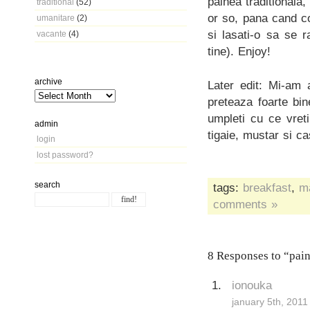
painea traditionala
traditional
(52)
or so, pana cand co
umanitare
(2)
si lasati-o sa se 
vacante
(4)
tine). Enjoy!
archive
Later edit: Mi-am 
preteaza foarte bin
umpleti cu ce vret
admin
tigaie, mustar si c
login
lost password?
search
tags:
breakfast
,
m
comments »
8 Responses to “pain
ionouka
january 5th, 2011