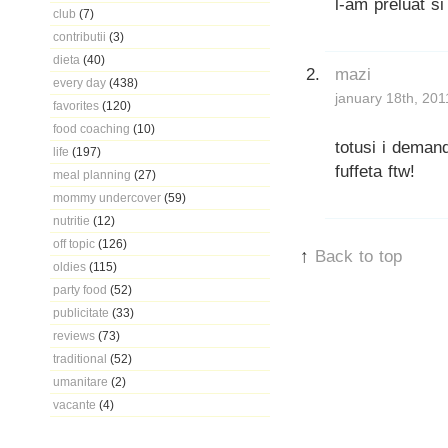
l-am preluat si
club
(7)
contributii
(3)
dieta
(40)
mazi
every day
(438)
january 18th, 201
favorites
(120)
food coaching
(10)
totusi i deman
life
(197)
fuffeta ftw!
meal planning
(27)
mommy undercover
(59)
nutritie
(12)
off topic
(126)
↑
Back to top
oldies
(115)
party food
(52)
publicitate
(33)
reviews
(73)
traditional
(52)
umanitare
(2)
vacante
(4)