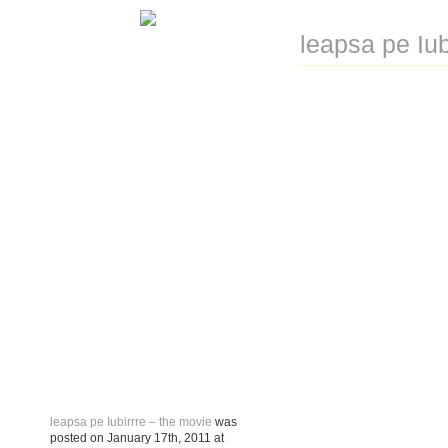
leapsa pe Iub
leapsa pe Iubirrre – the movie
was
posted on
January 17th, 2011
at