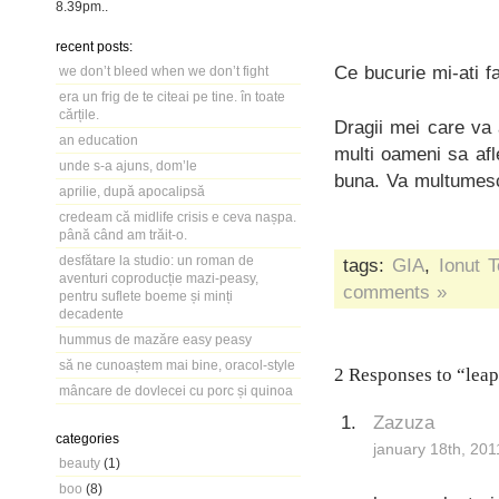
8.39pm
..
recent posts:
Ce bucurie mi-ati fa
we don’t bleed when we don’t fight
era un frig de te citeai pe tine. în toate
cărțile.
Dragii mei care va a
an education
multi oameni sa af
unde s-a ajuns, dom’le
buna. Va multumes
aprilie, după apocalipsă
credeam că midlife crisis e ceva nașpa.
până când am trăit-o.
desfătare la studio: un roman de
tags:
GIA
,
Ionut 
aventuri coproducție mazi-peasy,
comments »
pentru suflete boeme și minți
decadente
hummus de mazăre easy peasy
să ne cunoaștem mai bine, oracol-style
2 Responses to “leap
mâncare de dovlecei cu porc și quinoa
Zazuza
categories
january 18th, 201
beauty
(1)
boo
(8)