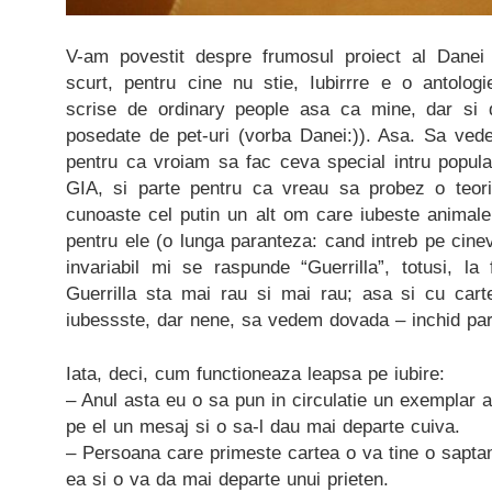
V-am povestit despre frumosul proiect al Dane
scurt, pentru cine nu stie, Iubirrre e o antolog
scrise de ordinary people asa ca mine, dar si
posedate de pet-uri (vorba Danei:)). Asa. Sa vede
pentru ca vroiam sa fac ceva special intru populari
GIA, si parte pentru ca vreau sa probez o teor
cunoaste cel putin un alt om care iubeste animale
pentru ele (o lunga paranteza: cand intreb pe cine
invariabil mi se raspunde “Guerrilla”, totusi, la
Guerrilla sta mai rau si mai rau; asa si cu cart
iubessste, dar nene, sa vedem dovada – inchid par
Iata, deci, cum functioneaza leapsa pe iubire:
– Anul asta eu o sa pun in circulatie un exemplar al
pe el un mesaj si o sa-l dau mai departe cuiva.
– Persoana care primeste cartea o va tine o sapt
ea si o va da mai departe unui prieten.