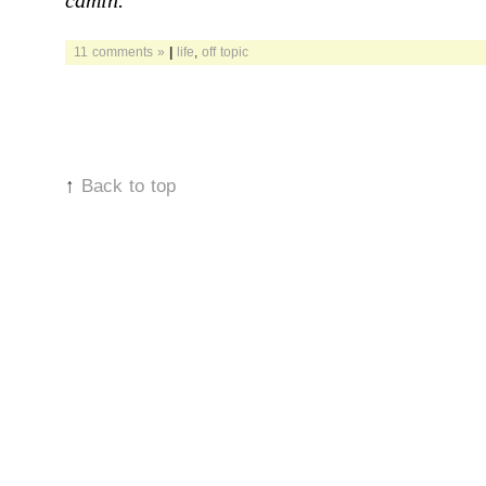
camin.
11 comments »
|
life
,
off topic
↑
Back to top