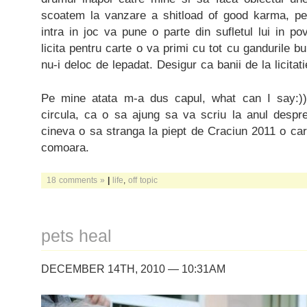
scoatem la vanzare a shitload of good karma, pe
intra in joc va pune o parte din sufletul lui in po
licita pentru carte o va primi cu tot cu gandurile 
nu-i deloc de lepadat. Desigur ca banii de la licita
Pe mine atata m-a dus capul, what can I say:)) 
circula, ca o sa ajung sa va scriu la anul despre
cineva o sa stranga la piept de Craciun 2011 o car
comoara.
18 comments »
|
life
,
off topic
pets heal
DECEMBER 14TH, 2010 — 10:31AM