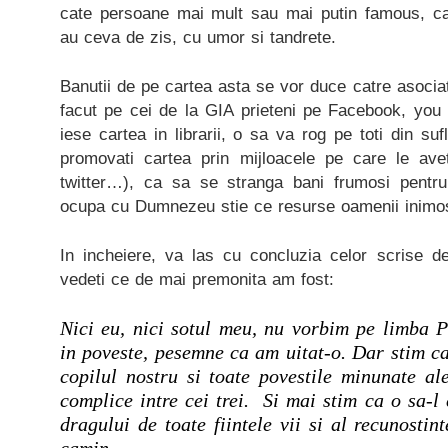
cate persoane mai mult sau mai putin famous, ca
au ceva de zis, cu umor si tandrete.
Banutii de pe cartea asta se vor duce catre asocia
facut pe cei de la GIA prieteni pe Facebook, you
iese cartea in librarii, o sa va rog pe toti din su
promovati cartea prin mijloacele pe care le aveti
twitter…), ca sa se stranga bani frumosi pentru
ocupa cu Dumnezeu stie ce resurse oamenii inimos
In incheiere, va las cu concluzia celor scrise d
vedeti ce de mai premonita am fost:
Nici eu, nici sotul meu, nu vorbim pe limba Pu
in poveste, pesemne ca am uitat-o. Dar stim ca
copilul nostru si toate povestile minunate al
complice intre cei trei.
Si mai stim ca o sa-l 
dragului de toate fiintele vii si al recunostin