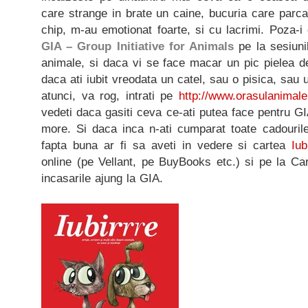
care strange in brate un caine, bucuria care parca
chip, m-au emotionat foarte, si cu lacrimi. Poza-i
GIA – Group Initiative for Animals
pe la sesiunil
animale, si daca vi se face macar un pic pielea de
daca ati iubit vreodata un catel, sau o pisica, sau 
atunci, va rog, intrati pe
http://www.orasulanimalel
vedeti daca gasiti ceva ce-ati putea face pentru GI
more. Si daca inca n-ati cumparat toate cadouril
fapta buna ar fi sa aveti in vedere si cartea
Iub
online (pe Vellant, pe BuyBooks etc.) si pe la Cart
incasarile ajung la GIA.