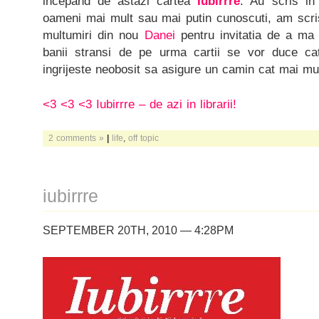
incepand de astazi cartea
Iubirrre
. Au scris in
oameni mai mult sau mai putin cunoscuti, am scri
multumiri din nou
Danei
pentru invitatia de a ma a
banii stransi de pe urma cartii se vor duce ca
ingrijeste neobosit sa asigure un camin cat mai mul
<3 <3 <3 Iubirrre – de azi in librarii!
2 comments »
|
life
,
off topic
iubirrre
SEPTEMBER 20TH, 2010 — 4:28PM