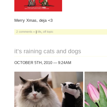
Merry Xmas, deja <3
2 comments »
|
life
,
off topic
it’s raining cats and dogs
OCTOBER 5TH, 2010 — 9:24AM