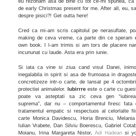
eu rezonam asa de bine cu tot ce-mi spunea, ca 
de early Christmas present for me. After all, eu, sa 
despre pisici?! Get outta here!
Cred ca mi-am scris capitolul pe nerasuflate, po
making de ceva vreme, ca parte din ce speram
own book. I l-am trimis si am tors de placere nar
incununat cu laude. Asta era prin iunie.
Si iata ca vine si ziua cand visul Danei, inimo
inegalabila in spirit si asa de frumoasa in dragoste
concretizeze intr-o carte, de lansat pe 4 octombr
protectiei animalelor.
Iubirrre
este o carte cu gues
poate va asteptati sa zic ceva gen “iubirea 
suprema”, dar nu – comportamentul firesc fata
tratamentul empatic si respectuos al celorlalte f
carte Monica Davidescu, Horia Brenciu, Melania 
Iulian Vrabete, Dan Silviu Boerescu, Gabriel Cota
Moianu, Irina Margareta Nistor,
Adi Hadean
si yo