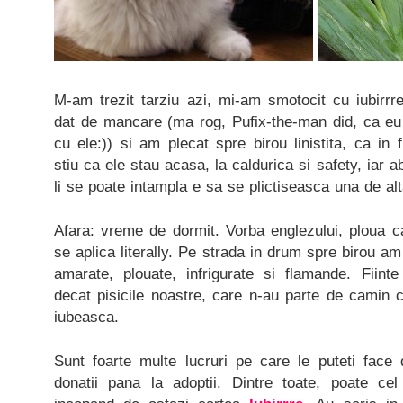
M-am trezit tarziu azi, mi-am smotocit cu iubirr
dat de mancare (ma rog, Pufix-the-man did, ca e
cu ele:)) si am plecat spre birou linistita, ca in 
stiu ca ele stau acasa, la caldurica si safety, iar a
li se poate intampla e sa se plictiseasca una de alt
Afara: vreme de dormit. Vorba englezului, ploua cai
se aplica literally. Pe strada in drum spre birou a
amarate, plouate, infrigurate si flamande. Fiin
decat pisicile noastre, care n-au parte de camin 
iubeasca.
Sunt foarte multe lucruri pe care le puteti face 
donatii pana la adoptii. Dintre toate, poate c