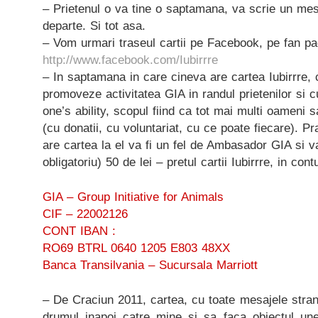
– Prietenul o va tine o saptamana, va scrie un mes
departe. Si tot asa.
– Vom urmari traseul cartii pe Facebook, pe fan pag
http://www.facebook.com/Iubirrre
– In saptamana in care cineva are cartea Iubirrre, c
promoveze activitatea GIA in randul prietenilor si cu
one’s ability, scopul fiind ca tot mai multi oameni 
(cu donatii, cu voluntariat, cu ce poate fiecare). Pr
are cartea la el va fi un fel de Ambasador GIA si 
obligatoriu) 50 de lei – pretul cartii Iubirrre, in cont
GIA – Group Initiative for Animals
CIF – 22002126
CONT IBAN :
RO69 BTRL 0640 1205 E803 48XX
Banca Transilvania – Sucursala Marriott
– De Craciun 2011, cartea, cu toate mesajele stra
drumul inapoi catre mine si sa faca obiectul unei l