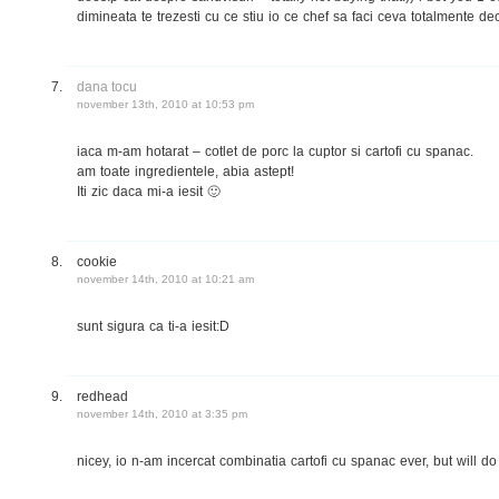
dimineata te trezesti cu ce stiu io ce chef sa faci ceva totalmente 
dana tocu
november 13th, 2010 at 10:53 pm
iaca m-am hotarat – cotlet de porc la cuptor si cartofi cu spanac.
am toate ingredientele, abia astept!
Iti zic daca mi-a iesit 🙂
cookie
november 14th, 2010 at 10:21 am
sunt sigura ca ti-a iesit:D
redhead
november 14th, 2010 at 3:35 pm
nicey, io n-am incercat combinatia cartofi cu spanac ever, but will do