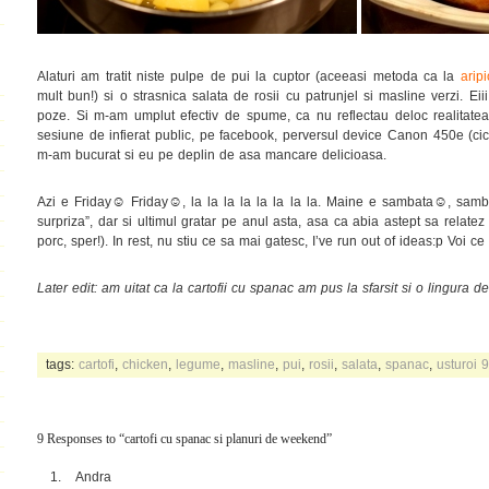
Alaturi am tratit niste pulpe de pui la cuptor (aceeasi metoda ca la
arip
mult bun!) si o strasnica salata de rosii cu patrunjel si masline verzi. E
poze. Si m-am umplut efectiv de spume, ca nu reflectau deloc realitatea 
sesiune de infierat public, pe facebook, perversul device Canon 450e (cica 
m-am bucurat si eu pe deplin de asa mancare delicioasa.
☺
☺
☺
Azi e Friday
Friday
, la la la la la la la la. Maine e sambata
, samb
surpriza”, dar si ultimul gratar pe anul asta, asa ca abia astept sa relat
porc, sper!). In rest, nu stiu ce sa mai gatesc, I’ve run out of ideas:p Voi c
Later edit: am uitat ca la cartofii cu spanac am pus la sfarsit si o lingura
tags:
cartofi
,
chicken
,
legume
,
masline
,
pui
,
rosii
,
salata
,
spanac
,
usturoi
9
9 Responses to “cartofi cu spanac si planuri de weekend”
Andra