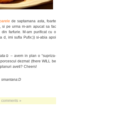
ioarele
de saptamana asta, foarte
iii, si pe urma m-am apucat sa fac
din farfurie. M-am purificat cu o
d, imi sufla Pufix:)) si-abia apoi
☺
ata
– avem in plan o “supriza-
ez porcescul dezmat (there WILL be
e planuri aveti? Cheers!
 de smantana:D
 comments »