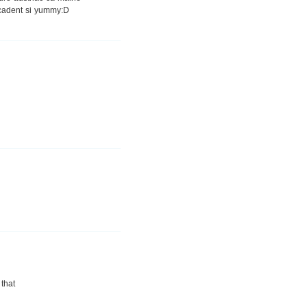
decadent si yummy:D
 that