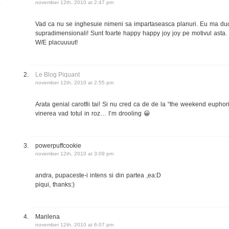
november 12th, 2010 at 2:47 pm
Vad ca nu se inghesuie nimeni sa impartaseasca planuri. Eu ma duc
supradimensionali! Sunt foarte happy happy joy joy pe motivul asta.
W/E placuuuut!
Le Blog Piquant
november 12th, 2010 at 2:55 pm
Arata genial carotfii tai! Si nu cred ca de de la “the weekend euphori
vinerea vad totul in roz… I’m drooling 😀
powerpuffcookie
november 12th, 2010 at 3:09 pm
andra, pupaceste-i intens si din partea ,ea:D
piqui, thanks:)
Marilena
november 12th, 2010 at 6:07 pm