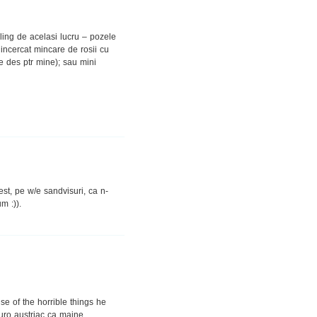
pling de acelasi lucru – pozele
 incercat mincare de rosii cu
te des ptr mine); sau mini
est, pe w/e sandvisuri, ca n-
m :)).
of the horrible things he
euro austriac ca maine