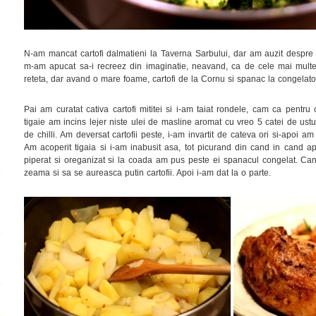
N-am mancat cartofi dalmatieni la Taverna Sarbului, dar am auzit despre
m-am apucat sa-i recreez din imaginatie, neavand, ca de cele mai multe
reteta, dar avand o mare foame, cartofi de la Cornu si spanac la congelato
Pai am curatat cativa cartofi mititei si i-am taiat rondele, cam ca pentru 
tigaie am incins lejer niste ulei de masline aromat cu vreo 5 catei de usturo
de chilli. Am deversat cartofii peste, i-am invartit de cateva ori si-apoi 
Am acoperit tigaia si i-am inabusit asa, tot picurand din cand in cand ap
piperat si oreganizat si la coada am pus peste ei spanacul congelat. Can
zeama si sa se aureasca putin cartofii. Apoi i-am dat la o parte.