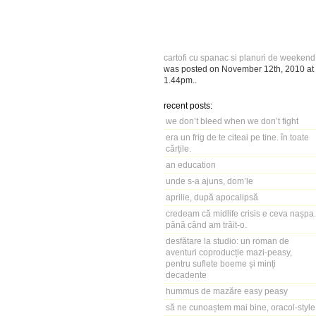
cartofi cu spanac si planuri de weekend
was posted on
November 12th, 2010
at
1.44pm
..
recent posts:
we don’t bleed when we don’t fight
era un frig de te citeai pe tine. în toate
cărțile.
an education
unde s-a ajuns, dom’le
aprilie, după apocalipsă
credeam că midlife crisis e ceva nașpa.
până când am trăit-o.
desfătare la studio: un roman de
aventuri coproducție mazi-peasy,
pentru suflete boeme și minți
decadente
hummus de mazăre easy peasy
să ne cunoaștem mai bine, oracol-style