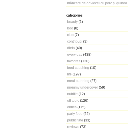
mâncare de dovlecei cu porc și quinoa
categories
beauty
(1)
boo
(8)
club
(7)
contributii
(3)
dieta
(40)
every day
(438)
favorites
(120)
food coaching
(10)
life
(197)
meal planning
(27)
mommy undercover
(59)
nutritie
(12)
off topic
(126)
oldies
(115)
party food
(52)
publicitate
(33)
reviews
(73)