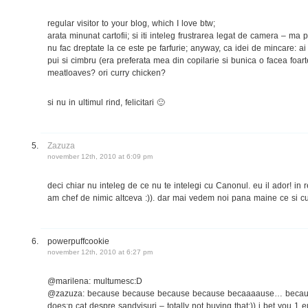
regular visitor to your blog, which I love btw;
arata minunat cartofii; si iti inteleg frustrarea legat de camera – ma 
nu fac dreptate la ce este pe farfurie; anyway, ca idei de mincare: ai
pui si cimbru (era preferata mea din copilarie si bunica o facea foar
meatloaves? ori curry chicken?
si nu in ultimul rind, felicitari 🙂
Zazuza
november 12th, 2010 at 6:09 pm
deci chiar nu inteleg de ce nu te intelegi cu Canonul. eu il ador! in r
am chef de nimic altceva :)). dar mai vedem noi pana maine ce si cu
powerpuffcookie
november 12th, 2010 at 6:27 pm
@marilena: multumesc:D
@zazuza: because because because because becaaaause… because 
does:p cat despre sandvisuri – totally not buying that:)) i bet you 1 