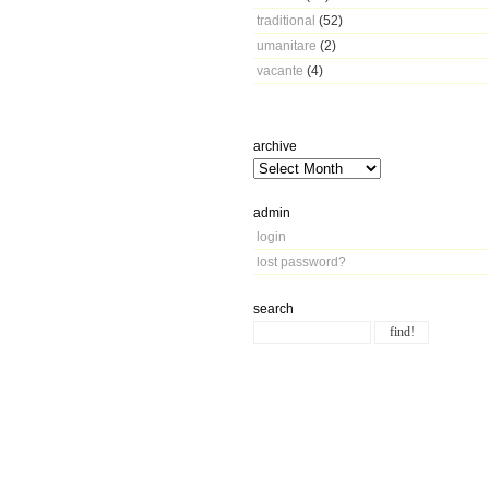
traditional
(52)
umanitare
(2)
vacante
(4)
archive
admin
login
lost password?
search