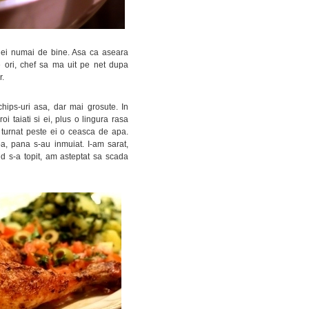
 ei numai de bine. Asa ca aseara
 ori, chef sa ma uit pe net dupa
r.
chips-uri asa, dar mai grosute. In
i taiati si ei, plus o lingura rasa
am turnat peste ei o ceasca de apa.
a, pana s-au inmuiat. I-am sarat,
d s-a topit, am asteptat sa scada