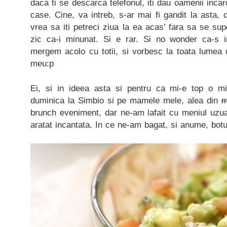
daca ti se descarca telefonul, iti dau oamenii incarc
case. Cine, va intreb, s-ar mai fi gandit la asta
vrea sa iti petreci ziua la ea acas’ fara sa se sup
zic ca-i minunat. Si e rar. Si no wonder ca-s i
mergem acolo cu totii, si vorbesc la toata lumea 
meu:p
Ei, si in ideea asta si pentru ca mi-e top o mi
duminica la Simbio si pe mamele mele, alea din
m
brunch eveniment, dar ne-am lafait cu meniul uzua
aratat incantata. In ce ne-am bagat, si anume, botu