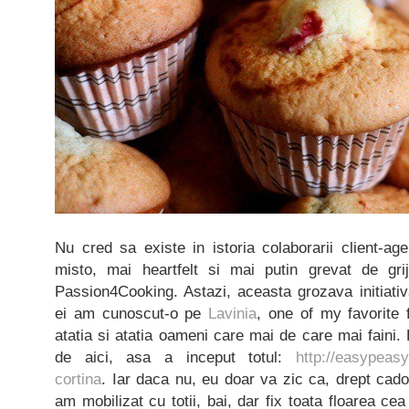
Nu cred sa existe in istoria colaborarii client-age
misto, mai heartfelt si mai putin grevat de gri
Passion4Cooking. Astazi, aceasta grozava initiativ
ei am cunoscut-o pe
Lavinia
, one of my favorite 
atatia si atatia oameni care mai de care mai faini. D
de aici, asa a inceput totul:
http://easypeasy
cortina
. Iar daca nu, eu doar va zic ca, drept cad
am mobilizat cu totii, bai, dar fix toata floarea ce