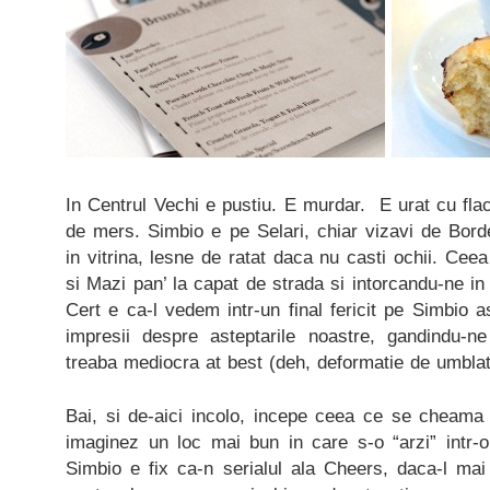
In Centrul Vechi e pustiu. E murdar. E urat cu fl
de mers. Simbio e pe Selari, chiar vizavi de Bord
in vitrina, lesne de ratat daca nu casti ochii. Cee
si Mazi pan’ la capat de strada si intorcandu-ne in
Cert e ca-l vedem intr-un final fericit pe Simbio
impresii despre asteptarile noastre, gandindu-n
treaba mediocra at best (deh, deformatie de umblat
Bai, si de-aici incolo, incepe ceea ce se cheama
imaginez un loc mai bun in care s-o “arzi” intr
Simbio e fix ca-n serialul ala Cheers, daca-l mai s