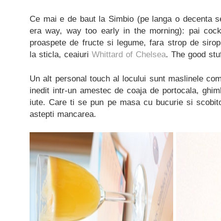
Ce mai e de baut la Simbio (pe langa o decenta se
era way, way too early in the morning): pai cockt
proaspete de fructe si legume, fara strop de siro
la sticla, ceaiuri
Whittard of Chelsea
. The good stuf
Un alt personal touch al locului sunt maslinele com
inedit intr-un amestec de coaja de portocala, ghimb
iute. Care ti se pun pe masa cu bucurie si scobitor
astepti mancarea.