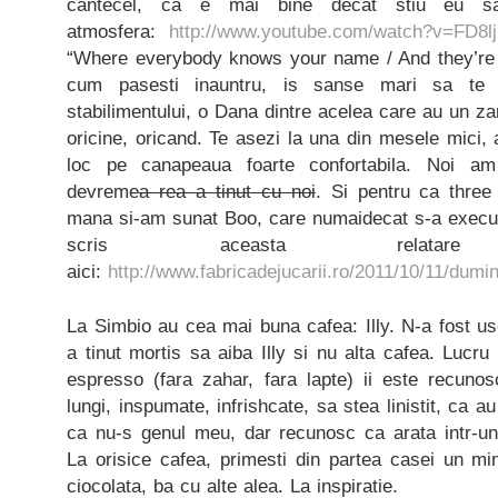
cantecel, ca e mai bine decat stiu eu sa
atmosfera:
http://www.youtube.com/watch?v=FD8l
“Where everybody knows your name / And they’re
cum pasesti inauntru, is sanse mari sa te i
stabilimentului, o Dana dintre acelea care au un z
oricine, oricand. Te asezi la una din mesele mici, 
loc pe canapeaua foarte confortabila. Noi am 
devreme
a rea a tinut cu noi
. Si pentru ca thre
mana si-am sunat Boo, care numaidecat s-a executat
scris aceasta relata
aici:
http://www.fabricadejucarii.ro/2011/10/11/dumin
La Simbio au cea mai buna cafea: Illy. N-a fost u
a tinut mortis sa aiba Illy si nu alta cafea. Lucru
espresso (fara zahar, fara lapte) ii este recunos
lungi, inspumate, infrishcate, sa stea linistit, ca a
ca nu-s genul meu, dar recunosc ca arata intr-un-
La orisice cafea, primesti din partea casei un mi
ciocolata, ba cu alte alea. La inspiratie.