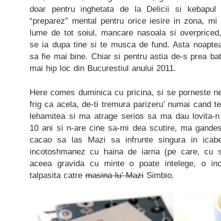
doar pentru inghetata de la Delicii si kebapu
“preparez” mental pentru orice iesire in zona, mi
lume de tot soiul, mancare nasoala si overpriced,
se ia dupa tine si te musca de fund. Asta noaptea
sa fie mai bine. Chiar si pentru astia de-s prea bat
mai hip loc din Bucurestiul anului 2011.
Here comes duminica cu pricina, si se porneste ne
frig ca acela, de-ti tremura parizeru’ numai cand t
lehamitea si ma atrage serios sa ma dau lovita-
10 ani si n-are cine sa-mi dea scutire, ma gand
cacao sa las Mazi sa infrunte singura in ic
incotoshmanez cu haina de iarna (pe care, cu 
aceea gravida cu minte o poate intelege, o inc
talpasita catre
masina lu’ Mazi
Simbio.