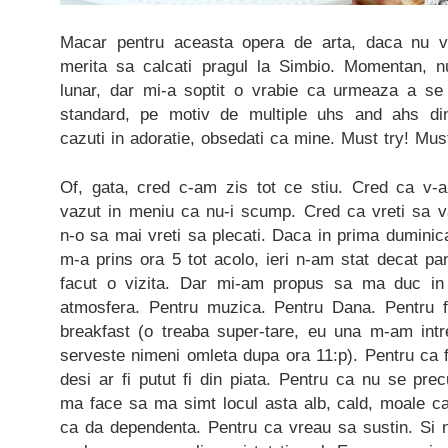
Macar pentru aceasta opera de arta, daca nu v
merita sa calcati pragul la Simbio. Momentan, n
lunar, dar mi-a soptit o vrabie ca urmeaza a se
standard, pe motiv de multiple uhs and ahs din p
cazuti in adoratie, obsedati ca mine. Must try! Mu
Of, gata, cred c-am zis tot ce stiu. Cred ca v-am
vazut in meniu ca nu-i scump. Cred ca vreti sa v
n-o sa mai vreti sa plecati. Daca in prima duminic
m-a prins ora 5 tot acolo, ieri n-am stat decat p
facut o vizita. Dar mi-am propus sa ma duc in
atmosfera. Pentru muzica. Pentru Dana. Pentru f
breakfast (o treaba super-tare, eu una m-am int
serveste nimeni omleta dupa ora 11:p). Pentru ca f
desi ar fi putut fi din piata. Pentru ca nu se pr
ma face sa ma simt locul asta alb, cald, moale c
ca da dependenta. Pentru ca vreau sa sustin. Si 