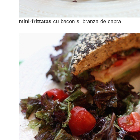
mini-frittatas
cu bacon si branza de capra