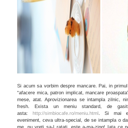
Si acum sa vorbim despre mancare. Pai, in primul 
“afacere mica, patron implicat, mancare proaspata”
mese, atat. Aprovizionarea se intampla zilnic, ni
fresh. Exista un meniu standard, de gas
asta:
http://simbiocafe.ro/meniu.html
. Si mai e
eveniment, ceva ultra-special, de se intampla o dat
me, nu vreti sa-l ratati, este a-ma-zing! Iata ce