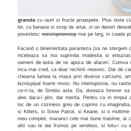
granola
cu iaurt si fructe proaspete. Plus niste 
lor, cu banana si sirop de artar, si un desert deos
povestesc
nonstopnonstop
mai pe larg, in coada po
Facand o binemeritata paranteza (sa ne stergem cu
inceteaza sa ma suprinda modestia si entuzia
oameni de-astia de se apuca de afaceri. Cumva 
inca mai cred, ca doar rechinii reusesc. Dar de ca
cheama lumea la masa prin diverse carciumi, a
biznispipal foarte misto. Nu interlopisme, nu rashi
ce-ri-ta, de Simbio asta. Da, dureaza forever s
ales daca-i plin, dar merita. Pentru ca in timpul a
loc de un coziness greu de cuprins cu imaginatia
si Killers, si Snow Patrol, si Keane, si o multime
meu complet, mananci cele mai bune masline, ai 
altii sau te dai frumos pe wireless, si totu-i cu i