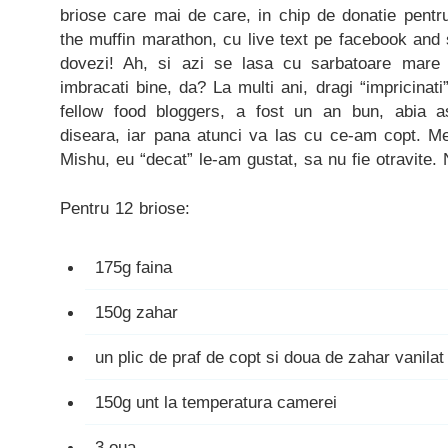
briose care mai de care, in chip de donatie pentru
the muffin marathon, cu live text pe facebook and 
dovezi! Ah, si azi se lasa cu sarbatoare mare 
imbracati bine, da? La multi ani, dragi “impricinati
fellow food bloggers, a fost un an bun, abia a
diseara, iar pana atunci va las cu ce-am copt. Meri
Mishu, eu “decat” le-am gustat, sa nu fie otravite.
Pentru 12 briose:
175g faina
150g zahar
un plic de praf de copt si doua de zahar vanilat
150g unt la temperatura camerei
3 oua