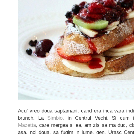
Acu’ vreo doua saptamani, cand era inca vara india
brunch. La
Simbio
, in Centrul Vechi. Si cum i
Mazetta
, care mergea si ea, am zis sa ma duc, cla
asa, noi doua, sa fugim in lume, gen. Urasc Centru