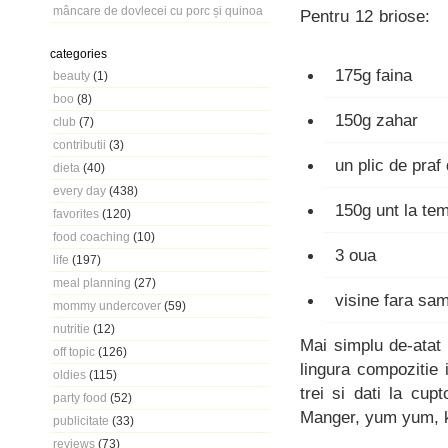
mâncare de dovlecei cu porc și quinoa
Pentru 12 briose:
categories
175g faina
beauty
(1)
boo
(8)
150g zahar
club
(7)
contributii
(3)
un plic de praf
dieta
(40)
every day
(438)
150g unt la te
favorites
(120)
food coaching
(10)
3 oua
life
(197)
meal planning
(27)
visine fara sa
mommy undercover
(59)
nutritie
(12)
Mai simplu de-atat 
off topic
(126)
lingura compozitie 
oldies
(115)
trei si dati la cup
party food
(52)
Manger, yum yum, 
publicitate
(33)
reviews
(73)