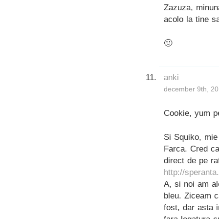
Zazuza, minuna
acolo la tine s
🙂
anki
december 9th, 20
Cookie, yum pe
Si Squiko, mie 
Farca. Cred ca
direct de pe raf
http://speranta.
A, si noi am al
bleu. Ziceam 
fost, dar asta 