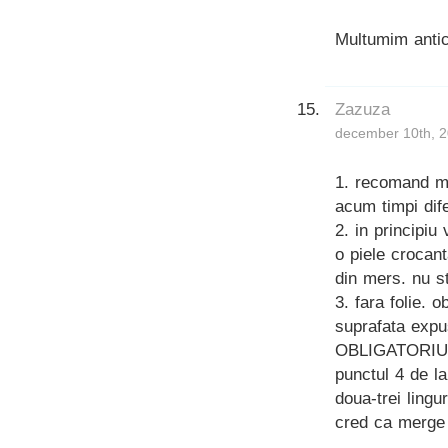
Multumim anti
Zazuza
december 10th, 2
1. recomand m
acum timpi dife
2. in principiu
o piele crocan
din mers. nu st
3. fara folie. 
suprafata expus
OBLIGATORIU. a
punctul 4 de l
doua-trei lingu
cred ca merge s