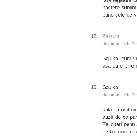
fara legatura c
nastere sublimu
bune cele ce v
Zazuza
december 9th, 20
Squiko, cum vre
asa ca e bine 
Squiko
december 9th, 20
anki, iti mult
auzit de ea pa
Felicitari pen
ce bucurie tra