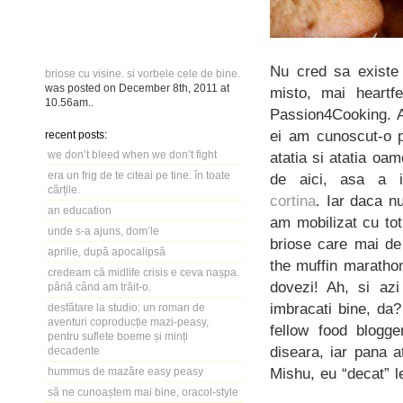
Nu cred sa existe i
briose cu visine. si vorbele cele de bine.
was posted on
December 8th, 2011
at
misto, mai heartfe
10.56am
..
Passion4Cooking. As
ei am cunoscut-o
recent posts:
we don’t bleed when we don’t fight
atatia si atatia oam
era un frig de te citeai pe tine. în toate
de aici, asa a i
cărțile.
cortina
. Iar daca n
an education
am mobilizat cu tot
unde s-a ajuns, dom’le
briose care mai de 
aprilie, după apocalipsă
the muffin marathon
credeam că midlife crisis e ceva nașpa.
dovezi! Ah, si az
până când am trăit-o.
imbracati bine, da?
desfătare la studio: un roman de
aventuri coproducție mazi-peasy,
fellow food blogg
pentru suflete boeme și minți
diseara, iar pana a
decadente
Mishu, eu “decat” l
hummus de mazăre easy peasy
să ne cunoaștem mai bine, oracol-style