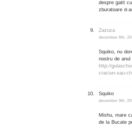
despre gatit c
zburatoare d-as
Zazuza
december 8th, 20
Squiko, nu dor
nostru de anul 
http://gulasch
craciun-sau-chi
Squiko
december 9th, 20
Mishu, mare c
de la Bucate 