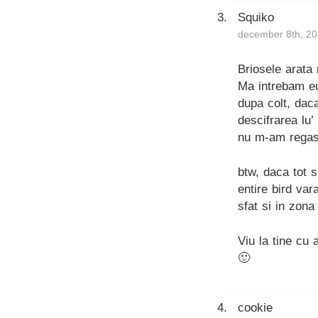
Squiko
december 8th, 20
Briosele arata
Ma intrebam eu
dupa colt, daca
descifrarea lu
nu m-am regasi
btw, daca tot s
entire bird var
sfat si in zon
Viu la tine cu 
🙂
cookie