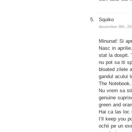
Squiko
december 8th, 20
Minunat! Si ap
Nasc in aprili
stat la dospit.
nu pot sa iti 
bloated zilele
gandul acului l
The Notebook
Nu vrem sa sti
genuine supris
green and ora
Hai ca las loc 
I’ll keep you 
ochii pe un ex