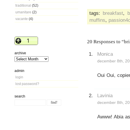
traditional
(52)
umanitare
(2)
tags:
breakfast
,
b
vacante
(4)
muffins
,
passion4
20 Responses to “brio
archive
Monica
december 8th, 20
admin
Oui Oui, copie
login
lost password?
Lavinia
search
december 8th, 20
Awww! Abia as