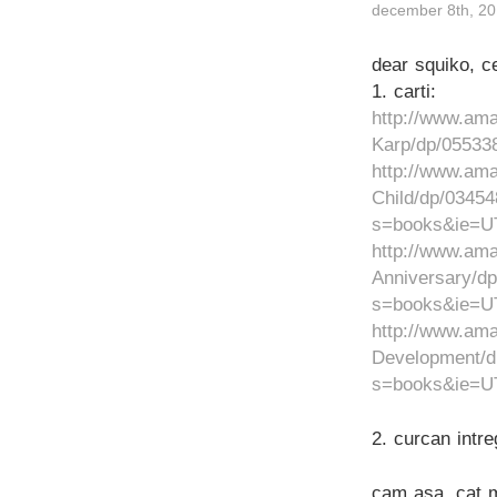
december 8th, 20
dear squiko, ce
1. carti:
http://www.am
Karp/dp/05533
http://www.am
Child/dp/0345
s=books&ie=U
http://www.am
Anniversary/d
s=books&ie=U
http://www.ama
Development/d
s=books&ie=U
2. curcan intr
cam asa. cat m