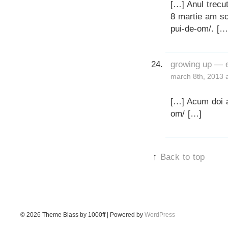
[…] Anul trecu
8 martie am sc
pui-de-om/. […
growing up — 
march 8th, 2013 
[…] Acum doi a
om/ […]
↑
Back to top
© 2026
Theme Blass by 1000ff | Powered by
WordPress