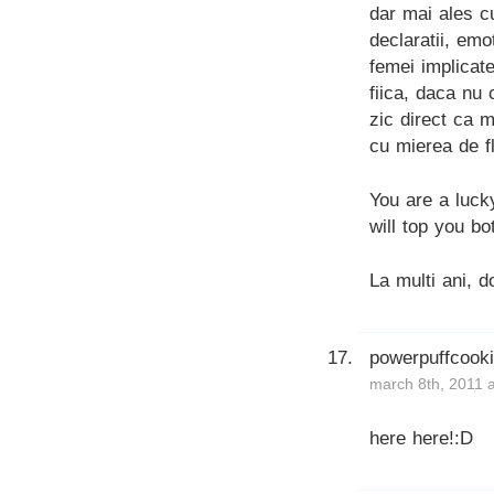
dar mai ales cu
declaratii, emo
femei implicate
fiica, daca nu
zic direct ca 
cu mierea de fl
You are a luck
will top you bo
La multi ani, d
powerpuffcook
march 8th, 2011 
here here!:D