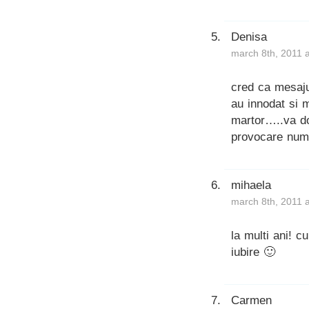
Denisa
march 8th, 2011 
cred ca mesajul
au innodat si 
martor…..va do
provocare numi
mihaela
march 8th, 2011 
la multi ani! c
iubire 🙂
Carmen