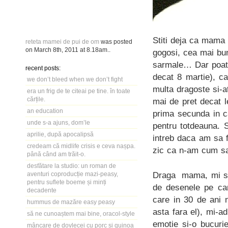
Stiti deja ca mama
reteta mamei de pui de om
was posted
on
March 8th, 2011
at
8.18am
..
gogosi, cea mai bu
sarmale… Dar poate
recent posts:
decat 8 martie), c
we don’t bleed when we don’t fight
multa dragoste si-a
era un frig de te citeai pe tine. în toate
cărțile.
mai de pret decat l
an education
prima secunda in c
unde s-a ajuns, dom’le
pentru totdeauna. 
aprilie, după apocalipsă
intreb daca am sa 
credeam că midlife crisis e ceva nașpa.
zic ca n-am cum sa
până când am trăit-o.
desfătare la studio: un roman de
Draga mama, mi se 
aventuri coproducție mazi-peasy,
pentru suflete boeme și minți
de desenele pe car
decadente
care in 30 de ani 
hummus de mazăre easy peasy
asta fara el), mi-a
să ne cunoaștem mai bine, oracol-style
emotie si-o bucuri
mâncare de dovlecei cu porc și quinoa