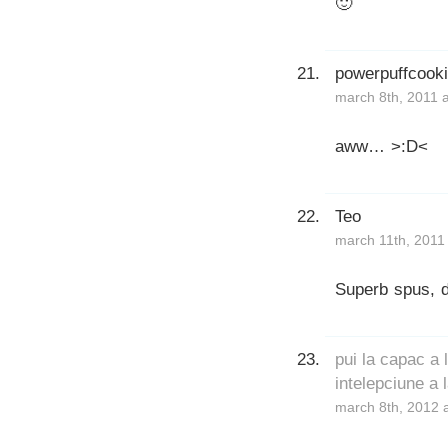
🙂
powerpuffcook
march 8th, 2011 
aww… >:D<
Teo
march 11th, 2011
Superb spus, d
pui la capac a 
intelepciune a
march 8th, 2012 