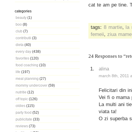
cat te am pe tine. 
categories
beauty
(1)
boo
(8)
tags:
8 martie
,
la 
club
(7)
femeii
,
ziua mame
contributii
(3)
dieta
(40)
every day
(438)
24 Responses to “re
favorites
(120)
food coaching
(10)
alina
life
(197)
march 8th, 2011 
meal planning
(27)
mommy undercover
(59)
Felicitari din 
nutritie
(12)
Vei fi o mama 
off topic
(126)
La multi ani ti
oldies
(115)
viata ta!
party food
(52)
O zi superba sa
publicitate
(33)
reviews
(73)