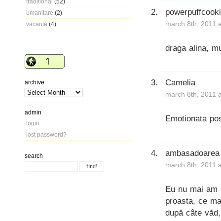
traditional
(52)
powerpuffcook
umanitare
(2)
march 8th, 2011 
vacante
(4)
draga alina, mu
Camelia
archive
march 8th, 2011 
admin
Emotionata pos
login
lost password?
ambasadoarea
search
march 8th, 2011 
Eu nu mai am 
proasta, ce ma
după câte văd,