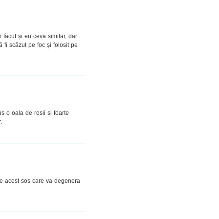
 făcut și eu ceva similar, dar
fi scăzut pe foc și folosit pe
 o oala de rosii si foarte
.
duce acest sos care va degenera