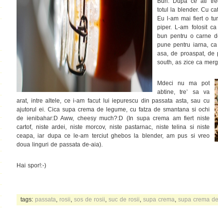
Bun. Dupa ce ati trec
totul la blender. Cu ca
Eu l-am mai fiert o tu
piper. L-am folosit c
bun pentru o carne de
pune pentru iarna, c
asa, de proaspat, de 
south, as zice ca merg
Mdeci nu ma pot
abtine, tre’ sa va
arat, intre altele, ce i-am facut lui iepurescu din passata asta, sau cu
ajutorul ei. Cica supa crema de legume, cu fatza de smantana si ochi
de ienibahar:D Aww, cheesy much?:D (In supa crema am fiert niste
cartof, niste ardei, niste morcov, niste pastarnac, niste telina si niste
ceapa, iar dupa ce le-am terciut ghebos la blender, am pus si vreo
doua linguri de passata de-aia).
Hai spor!:-)
tags:
passata
,
rosii
,
sos de rosii
,
suc de rosii
,
supa crema
,
supa crema d