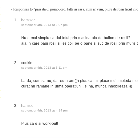
7 Responses to “passata di pomodoro, fatta in casa. cum ar veni, piure de rosii facut in c
hamster
september 4th, 2013 at 3:07 pm
Nu e mai simplu sa dai totul prin masina aia de bulion de rosii?
aia in care bagi rosii si ies coji pe o parte si suc de rosii prin multe
cookie
september 4th, 2013 at 3:11 pm
ba da, cum sa nu, dar eu n-am:))) plus ca imi place mult metoda mea
curat nu ramane in urma operatiunii. si na, munca innobileaza:)))
hamster
september 4th, 2013 at 4:14 pm
Plus ca e si work-out!