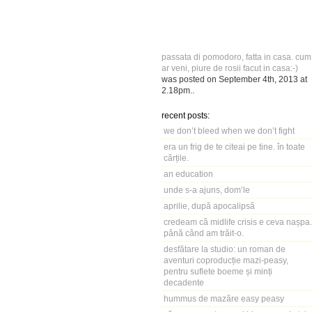
passata di pomodoro, fatta in casa. cum
ar veni, piure de rosii facut in casa:-)
was posted on
September 4th, 2013
at
2.18pm
..
recent posts:
we don’t bleed when we don’t fight
era un frig de te citeai pe tine. în toate
cărțile.
an education
unde s-a ajuns, dom’le
aprilie, după apocalipsă
credeam că midlife crisis e ceva nașpa.
până când am trăit-o.
desfătare la studio: un roman de
aventuri coproducție mazi-peasy,
pentru suflete boeme și minți
decadente
hummus de mazăre easy peasy