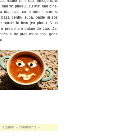
ut rosiile prin sita, omogenizati
t mai fin piureul, cu atat mai bine.
ra dupa aia, cu mirodenii, sare si
a baza pentru supa, paste si sos
 purcel la tava (cu piure). N-as
a e prea mare bataie de cap. Dar
pofta si de prea multe rosii gone
e.
e legume
7 comments »