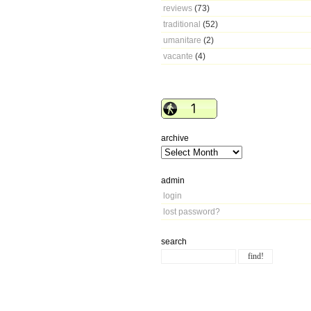
reviews
(73)
traditional
(52)
umanitare
(2)
vacante
(4)
archive
admin
login
lost password?
search