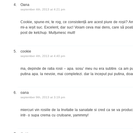
Oana
september 4th, 2013 at 4:21 pm
Cookie, spune-mi, te rog, ce consistență are acest piure de roșii? Am
mi-a ieșit suc. Excelent, dar suc! Voiam ceva mai dens, care să poată 
post de ketchup. Mulțumesc mult!
cookie
september 4th, 2013 at 4:40 pm
ma, depinde de ratia rosii – apa. sosu’ meu nu era subtire. ca am pus
putina apa. la nevoie, mai completezi. dar la inceput pui putina, doar
oana
september 9th, 2013 at 3:19 pm
miercuri vin rosiile de la Invitatie la sanatate si cred ca se va pro
intr- o supa crema cu crutoane, yammmy!