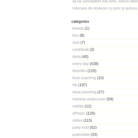
să ne cunoaștem mai bine, oracol-style
mâncare de dovlecei cu porc și quinoa
categories
beauty
(1)
boo
(8)
club
(7)
contributii
(3)
dieta
(40)
every day
(438)
favorites
(120)
food coaching
(10)
life
(197)
meal planning
(27)
mommy undercover
(59)
nutritie
(12)
off topic
(126)
oldies
(115)
party food
(52)
publicitate
(33)