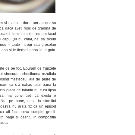
am si mancat, dar n-am apucat sa
 ca daca aveti rosii de gradina de
e scoateti semintele (eu nu am facut
e capul (ei nu chiar, hai sa zicem
rnos – toate intregi sau grosolan
 apa si le fierbeti pana le ia gaia.
rte de pe foc. Epuram de frunzele
apoi strecuram chestiunea rezultata
olosind mestecaul ala de piure de
uram ca s-a extras totul pana la
icio placa de faianta nu e cu lipsa
i sa ma convingeti ca exista o
 Nu, pe bune, daca la sfarsitul
voastra nu arata fix ca un episod
a ati facut ceva complet gresit.
tri baga si deshtu in compozitia
asica.