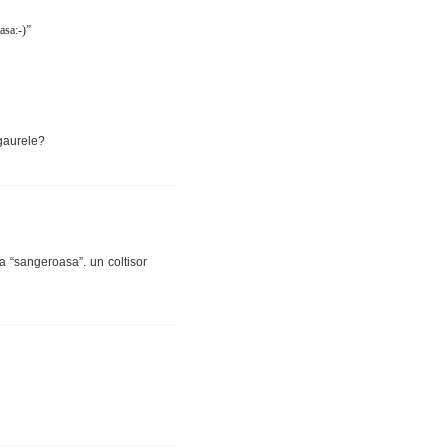
asa:-)”
 gaurele?
 “sangeroasa”. un coltisor