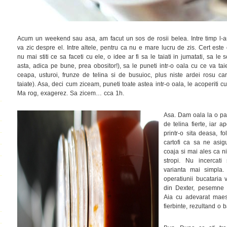
Acum un weekend sau asa, am facut un sos de rosii belea. Intre timp l-
va zic despre el. Intre altele, pentru ca nu e mare lucru de zis. Cert este
nu mai stiti ce sa faceti cu ele, o idee ar fi sa le taiati in jumatati, sa l
asta, adica pe bune, prea obositor!), sa le puneti intr-o oala cu ce va tai
ceapa, usturoi, frunze de telina si de busuioc, plus niste ardei rosu ca
taiate). Asa, deci cum ziceam, puneti toate astea intr-o oala, le acoperiti cu
Ma rog, exagerez. Sa zicem… cca 1h.
Asa. Dam oala la o pa
de telina fierte, iar 
printr-o sita deasa, f
cartofi ca sa ne asig
coaja si mai ales ca n
stropi. Nu incercat
varianta mai simpla.
operatiunii bucataria 
din Dexter, pesemne c
Aia cu adevarat maes
fierbinte, rezultand o b