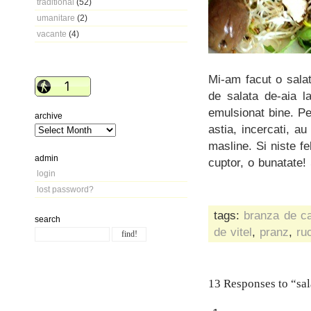
traditional
(52)
umanitare
(2)
vacante
(4)
Mi-am facut o sala
de salata de-aia l
emulsionat bine. Pe
archive
astia, incercati, a
masline. Si niste f
admin
cuptor, o bunatate! 
login
lost password?
tags:
branza de c
search
de vitel
,
pranz
,
ru
13 Responses to “sal