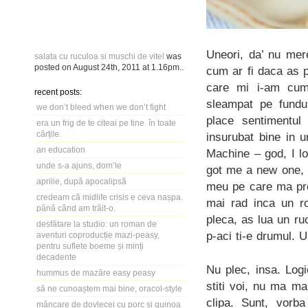
Uneori, da’ nu mer
salata cu ruculoa si muschi de vitel
was
posted on
August 24th, 2011
at
1.16pm
..
cum ar fi daca as 
care mi i-am cum
recent posts:
sleampat pe fundul
we don’t bleed when we don’t fight
place sentimentul
era un frig de te citeai pe tine. în toate
cărțile.
insurubat bine in 
an education
Machine – god, I lo
unde s-a ajuns, dom’le
got me a new one, a
aprilie, după apocalipsă
meu pe care ma pref
credeam că midlife crisis e ceva nașpa.
mai rad inca un r
până când am trăit-o.
pleca, as lua un ru
desfătare la studio: un roman de
p-aci ti-e drumul. 
aventuri coproducție mazi-peasy,
pentru suflete boeme și minți
decadente
Nu plec, insa. Logi
hummus de mazăre easy peasy
stiti voi, nu ma ma
să ne cunoaștem mai bine, oracol-style
clipa. Sunt, vorba
mâncare de dovlecei cu porc și quinoa