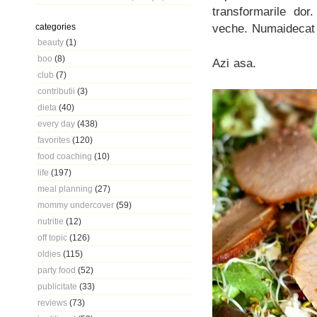
transformarile dor
veche. Numaidecat 
categories
beauty
(1)
boo
(8)
Azi asa.
club
(7)
contributii
(3)
dieta
(40)
every day
(438)
favorites
(120)
food coaching
(10)
life
(197)
meal planning
(27)
mommy undercover
(59)
nutritie
(12)
off topic
(126)
oldies
(115)
party food
(52)
publicitate
(33)
reviews
(73)