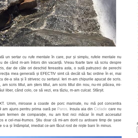
 un sertar cu rufe mentale în care, pur și simplu, rufele mentale nu
 de când m-am întors din vacanță. Vreau foarte tare să scriu despre
is, dar de câte ori deschid fereastra asta, o sută patruzeci de perechi
direcția mea generală și EFECTIV simt că decât să fac ordine în ei, mai
cu de-a sila și îi strivesc cu sertarul. Ieri m-am chipurile apucat de scris.
m scris titlul, am șters titlul, am scris titlul din nou, nu-mi plăcea, mi-
ul liber, când colo, ce să vezi, era tâziu, m-am culcat. Sfârșit.
 Umm, miroase a coaste de porc marinate, nu mă pot concentra
09 am ajuns pentru prima oară pe
Paros
. Insula aia din
Ciclade
care nu
u am termen de comparație, nu am fost nici măcar în mult accesatul
ros e cel-mai-frumos. Știu doar că mi-am dorit cu ardoare timp de șase
e s-a și întâmplat, imediat ce-am făcut rost de niște bani în minus.