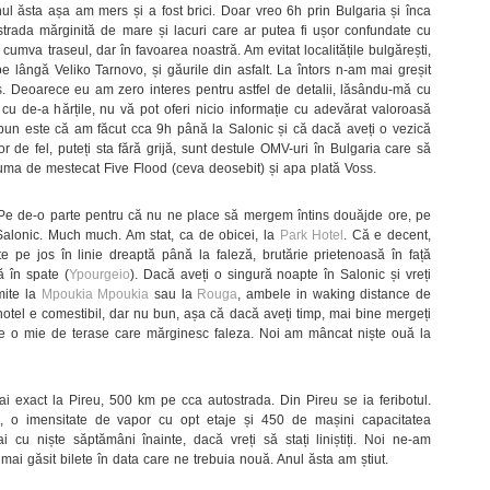
ul ăsta așa am mers și a fost brici. Doar vreo 6h prin Bulgaria și înca
trada mărginită de mare și lacuri care ar putea fi ușor confundate cu
cumva traseul, dar în favoarea noastră. Am evitat localitățile bulgărești,
 lângă Veliko Tarnovo, și găurile din asfalt. La întors n-am mai greșit
s. Deoarece eu am zero interes pentru astfel de detalii, lăsându-mă cu
 cu de-a hărțile, nu vă pot oferi nicio informație cu adevărat valoroasă
pun este că am făcut cca 9h până la Salonic și că dacă aveți o vezică
or de fel, puteți sta fără grijă, sunt destule OMV-uri în Bulgaria care să
ma de mestecat Five Flood (ceva deosebit) și apa plată Voss.
e de-o parte pentru că nu ne place să mergem întins douăjde ore, pe
Salonic. Much much. Am stat, ca de obicei, la
Park Hotel
. Că e decent,
te pe jos în linie dreaptă până la faleză, brutărie prietenoasă în față
 în spate (
Ypourgeio
). Dacă aveți o singură noapte în Salonic și vreți
mite la
Mpoukia Mpoukia
sau la
Rouga
, ambele in waking distance de
hotel e comestibil, dar nu bun, așa că dacă aveți timp, mai bine mergeți
e o mie de terase care mărginesc faleza. Noi am mâncat niște ouă la
ai exact la Pireu, 500 km pe cca autostrada. Din Pireu se ia feribotul.
, o imensitate de vapor cu opt etaje și 450 de mașini capacitatea
 cu niște săptămâni înainte, dacă vreți să stați liniștiți. Noi ne-am
mai găsit bilete în data care ne trebuia nouă. Anul ăsta am știut.