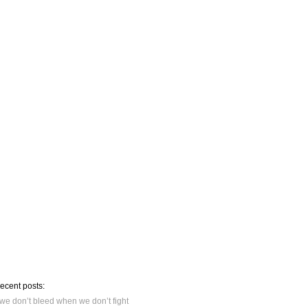
recent posts:
we don’t bleed when we don’t fight