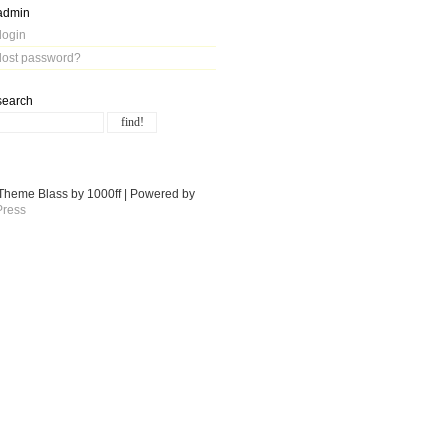
admin
login
lost password?
search
Theme Blass by 1000ff | Powered by
ress