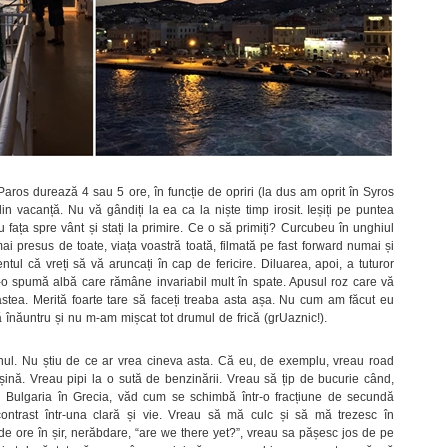
aros durează 4 sau 5 ore, în funcție de opriri (la dus am oprit în Syros
in vacanță. Nu vă gândiți la ea ca la niște timp irosit. Ieșiți pe puntea
cu fața spre vânt și stați la primire. Ce o să primiți? Curcubeu în unghiul
ai presus de toate, viața voastră toată, filmată pe fast forward numai și
tul că vreți să vă aruncați în cap de fericire. Diluarea, apoi, a tuturor
r-o spumă albă care rămâne invariabil mult în spate. Apusul roz care vă
stea. Merită foarte tare să faceți treaba asta așa. Nu cum am făcut eu
înăuntru și nu m-am mișcat tot drumul de frică (grUaznic!).
nul. Nu știu de ce ar vrea cineva asta. Că eu, de exemplu, vreau road
ină. Vreau pipi la o sută de benzinării. Vreau să țip de bucurie când,
n Bulgaria în Grecia, văd cum se schimbă într-o fracțiune de secundă
 contrast într-una clară și vie. Vreau să mă culc și să mă trezesc în
e ore în șir, nerăbdare, “are we there yet?”, vreau sa pășesc jos de pe