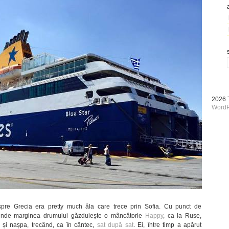
2026
WordP
e Grecia era pretty much ăla care trece prin Sofia. Cu punct de
 (unde marginea drumului găzduiește o mâncătorie
Happy
, ca la Ruse,
 și nașpa, trecând, ca în cântec,
sat după sat
. Ei, între timp a apărut