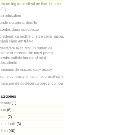
era un frig de te citeai pe tine. în toate
cărțile.
an education
unde s-a ajuns, dom’le
aprilie, după apocalipsă
credeam că midlife crisis e ceva nașpa.
până când am trăit-o.
desfătare la studio: un roman de
aventuri coproducție mazi-peasy,
pentru suflete boeme și minți
decadente
hummus de mazăre easy peasy
să ne cunoaștem mai bine, oracol-style
mâncare de dovlecei cu porc și quinoa
categories
beauty
(1)
boo
(8)
club
(7)
contributii
(3)
dieta
(40)