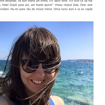
 simt deșănțat, să pun mâna pe inimă, s-o apuc bine, s-o scot ca să mă
ns, frate! După șase ani, am foarte ajuns!”. Vreau clișeul ăsta. Over and
icăieri. Nu-mi pare rău de niciun minut. Orice lucru bun e la un capăt