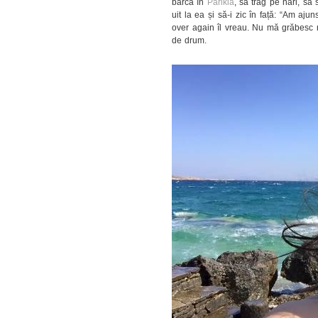
barcă în
Parikia
, să trag pe nări, să
uit la ea și să-i zic în față: “Am aju
over again îl vreau. Nu mă grăbesc n
de drum.