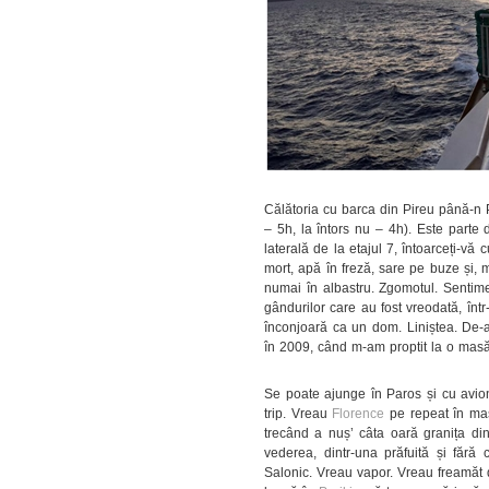
Călătoria cu barca din Pireu până-n P
– 5h, la întors nu – 4h). Este parte d
laterală de la etajul 7, întoarceți-vă 
mort, apă în freză, sare pe buze și, m
numai în albastru. Zgomotul. Sentimen
gândurilor care au fost vreodată, înt
înconjoară ca un dom. Liniștea. De-a
în 2009, când m-am proptit la o masă 
Se poate ajunge în Paros și cu avio
trip. Vreau
Florence
pe repeat în maș
trecând a nuș’ câta oară granița di
vederea, dintr-una prăfuită și fără
Salonic. Vreau vapor. Vreau freamăt d