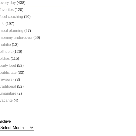
every day
(438)
favorites
(120)
food coaching
(10)
life
(197)
meal planning
(27)
mommy undercover
(59)
nutritie
(12)
off topic
(126)
oldies
(115)
party food
(52)
publicitate
(33)
reviews
(73)
traditional
(52)
umanitare
(2)
vacante
(4)
archive