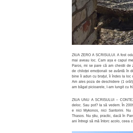
ZIUA ZERO A SCRISULUI. A fost odată
mai aveau loc. Cam așa e capul meu
Paros, mi se pare că am chestii de z
de chiloței emoționali se avântă în 
bine îi adun cu brațul, îi îndes la loc 
Am ales poza de deschidere (1 oră!), a
am băgat picioarele, l-am lungit cu frâ
ZIUA UNU A SCRISULUI – CONTEXT.
deloc. Sau pot? Ia să vedem. În 20
e nici Mykonos, nici Santorini. N
Thasos. Nu știu, practic, dacă în Pa
ani întregi să mă întorc acolo, ceea c