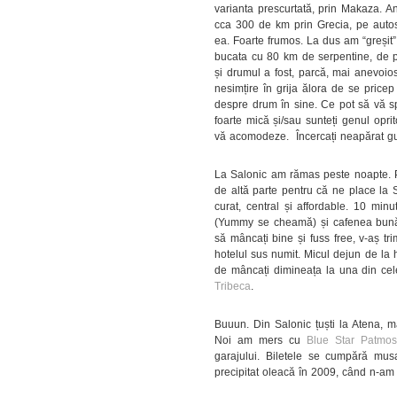
varianta prescurtată, prin Makaza. An
cca 300 de km prin Grecia, pe autos
ea. Foarte frumos. La dus am “greșit” 
bucata cu 80 km de serpentine, de pe
și drumul a fost, parcă, mai anevoio
nesimțire în grija ălora de se pricep
despre drum în sine. Ce pot să vă s
foarte mică și/sau sunteți genul oprit
vă acomodeze. Încercați neapărat gu
La Salonic am rămas peste noapte. P
de altă parte pentru că ne place la 
curat, central și affordable. 10 minu
(Yummy se cheamă) și cafenea bună
să mâncați bine și fuss free, v-aș tri
hotelul sus numit. Micul dejun de la 
de mâncați dimineața la una din cel
Tribeca
.
Buuun. Din Salonic țuști la Atena, m
Noi am mers cu
Blue Star Patmos
garajului. Biletele se cumpără musai
precipitat oleacă în 2009, când n-am 