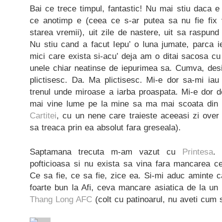
Bai ce trece timpul, fantastic! Nu mai stiu daca e
ce anotimp e (ceea ce s-ar putea sa nu fie fix
starea vremii), uit zile de nastere, uit sa raspun
Nu stiu cand a facut Iepu’ o luna jumate, parca ie
mici care exista si-acu’ deja am o ditai sacosa cu 
unele chiar neatinse de iepurimea sa. Cumva, desi
plictisesc. Da. Ma plictisesc. Mi-e dor sa-mi i
trenul unde miroase a iarba proaspata. Mi-e dor d
mai vine lume pe la mine sa ma mai scoata din r
Cartitei
, cu un nene care traieste aceeasi zi over
sa treaca prin ea absolut fara greseala).
Saptamana trecuta m-am vazut cu
Printesa
.
pofticioasa si nu exista sa vina fara mancarea c
Ce sa fie, ce sa fie, zice ea. Si-mi aduc aminte 
foarte bun la Afi, ceva mancare asiatica de la un
Thang Long AFC
(colt cu patinoarul, nu aveti cum s