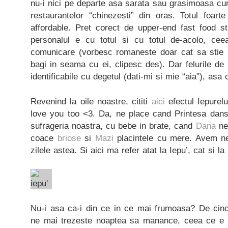
nu-i nici pe departe asa sarata sau grasimoasa cu
restaurantelor “chinezesti” din oras. Totul foart
affordable. Pret corect de upper-end fast food stuf
personalul e cu totul si cu totul de-acolo, c
comunicare (vorbesc romaneste doar cat sa stie 
bagi in seama cu ei, clipesc des). Dar felurile d
identificabile cu degetul (dati-mi si mie “aia”), asa 
Revenind la oile noastre, cititi
aici
efectul Iepurel
love you too <3. Da, ne place cand Printesa danse
sufrageria noastra, cu bebe in brate, cand
Dana
ne 
coace
briose
si
Mazi
placintele cu mere. Avem ne
zilele astea. Si aici ma refer atat la Iepu’, cat si l
Nu-i asa ca-i din ce in ce mai frumoasa? De cinci
ne mai trezeste noaptea sa manance, ceea ce e f