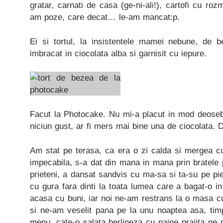
gratar, carnati de casa (ge-ni-ali!), cartofi cu ro
am poze, care decat… le-am mancat:p.
Ei si tortul, la insistentele mamei nebune, de 
imbracat in ciocolata alba si garnisit cu iepure.
Facut la Photocake. Nu mi-a placut in mod deoseb
niciun gust, ar fi mers mai bine una de ciocolata. 
Am stat pe terasa, ca era o zi calda si mergea cu 
impecabila, s-a dat din mana in mana prin bratele p
prieteni, a dansat sandvis cu ma-sa si ta-su pe pie
cu gura fara dinti la toata lumea care a bagat-o in
acasa cu buni, iar noi ne-am restrans la o masa c
si ne-am veselit pana pe la unu noaptea asa, tim
menu, cate-o salata berlineza cu paine prajita pe p