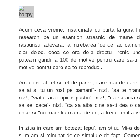
Acum ceva vreme, insarcinata cu burta la gura f
research pe un esantion strasnic de mame d
raspunsul adevarat la intrebarea “de ce fac oamen
clar deloc, ceea ce era de-a dreptul ironic u
puteam gandi la 100 de motive pentru care sa-ti i
motive pentru care sa te reproduci.
Am colectat fel si fel de pareri, care mai de care
sa ai si tu un rost pe pamant”- ntz!, “sa te hranes
ntz!, “viata fara copii e pustiu”- ntz!, “ca sa aiba
sa se joace”- ntz!, “ca sa aiba cine sa-ti dea o c
chiar si “nu mai stiu mama de ce, a trecut multa v
In ziua in care am botezat Iepu’, am stiut. Mi-a dev
si m-am si minunat de ce simplu e de fapt. Oameni