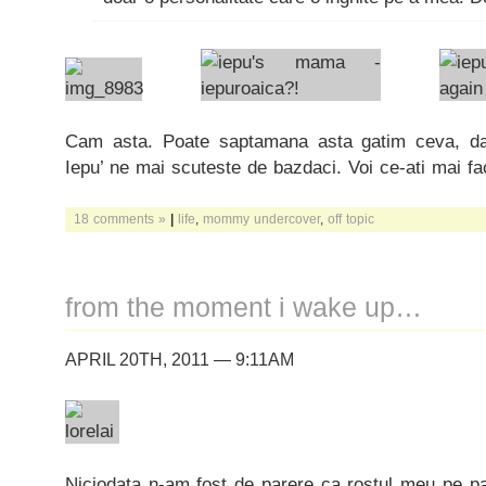
Cam asta. Poate saptamana asta gatim ceva, d
Iepu’ ne mai scuteste de bazdaci. Voi ce-ati mai f
18 comments »
|
life
,
mommy undercover
,
off topic
from the moment i wake up…
APRIL 20TH, 2011 — 9:11AM
Niciodata n-am fost de parere ca rostul meu pe pa