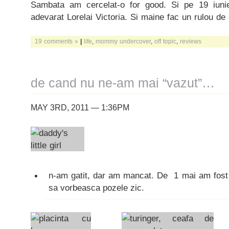
Sambata am cercelat-o for good. Si pe 19 iun
adevarat Lorelai Victoria. Si maine fac un rulou d
19 comments »
|
life
,
mommy undercover
,
off topic
,
reviews
de cand nu ne-am mai “vazut”…
MAY 3RD, 2011 — 1:36PM
n-am gatit, dar am mancat. De 1 mai am fos
sa vorbeasca pozele zic.