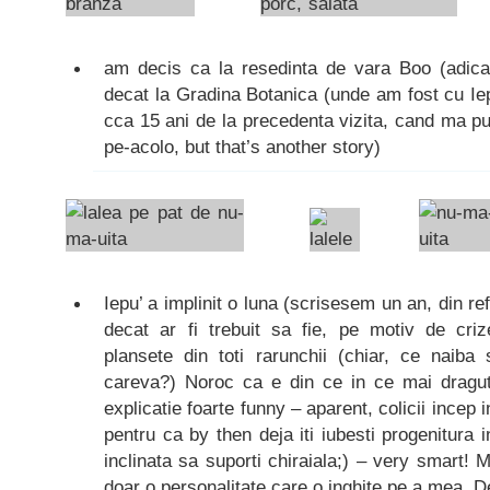
am decis ca la resedinta de vara Boo (adic
decat la Gradina Botanica (unde am fost cu Ie
cca 15 ani de la precedenta vizita, cand ma p
pe-acolo, but that’s another story)
Iepu’ a implinit o luna (scrisesem un an, din ref
decat ar fi trebuit sa fie, pe motiv de cri
plansete din toti rarunchii (chiar, ce naiba 
careva?) Noroc ca e din ce in ce mai draguta
explicatie foarte funny – aparent, colicii incep 
pentru ca by then deja iti iubesti progenitura 
inclinata sa suporti chiraiala;) – very smart! M
doar o personalitate care o inghite pe a mea. De