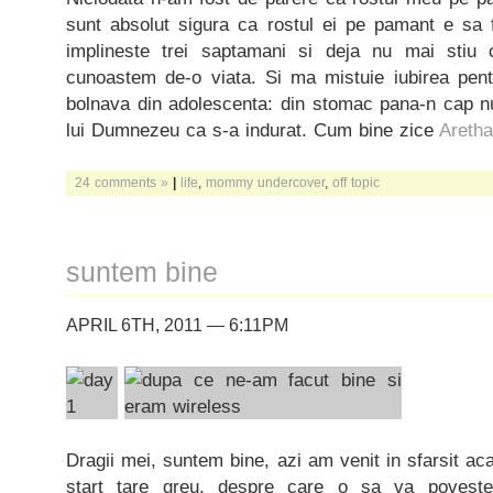
sunt absolut sigura ca rostul ei pe pamant e sa
implineste trei saptamani si deja nu mai stiu
cunoastem de-o viata. Si ma mistuie iubirea pen
bolnava din adolescenta: din stomac pana-n cap nu
lui Dumnezeu ca s-a indurat. Cum bine zice
Areth
24 comments »
|
life
,
mommy undercover
,
off topic
suntem bine
APRIL 6TH, 2011 — 6:11PM
Dragii mei, suntem bine, azi am venit in sfarsit ac
start tare greu, despre care o sa va poveste