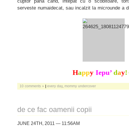
cuptor pana cand, intepat cu o scobitoare, to
serveste numaidecat, sau incalzit la microunde a 
H
a
pp
y
Iepu’
d
a
y
!
10 comments »
|
every day
,
mommy undercover
de ce fac oamenii copii
JUNE 24TH, 2011 — 11:56AM