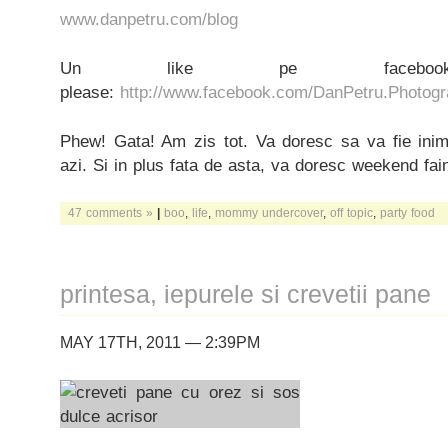
www.danpetru.com/blog
Un like pe faceb
please:
http://www.facebook.com/DanPetru.Photog
Phew! Gata! Am zis tot. Va doresc sa va fie ini
azi. Si in plus fata de asta, va doresc weekend fai
47 comments »
|
boo
,
life
,
mommy undercover
,
off topic
,
party food
printesa, iepurele si crevetii pane
MAY 17TH, 2011 — 2:39PM