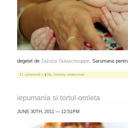
degetel de
Zazuza Gulaschsuppe
. Sarumana pentr
21 comments »
|
life
,
mommy undercover
iepumania si tortul-omleta
JUNE 30TH, 2011 — 12:51PM