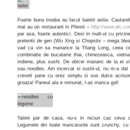
Foarte buna treaba au facut baietii astia. Cautan
mai au un restaurant in Pitesti –
http://www.afc.co
par asa, foarte autentici. Desi in mall-ul cu pricin
pretentii de gen (Wu Xing si Chopstix – mega bleah
vad ca vin sa manance la Thang Long, ceea ce 
combinatie de bucatarie thai, chinezeasca, vietna
indiene, plus sushi. De obicei mananc de la ei vi
sau noodles. Am incercat si sushi-ul, nu m-a dat 
creveti pane cu orez simplu si sos dulce acriso
groaza! Paneul ala e minunat, l-as manca gol!
Taiteii par de casa, nu-s in niciun caz ceva 
Legumele din toate mancarurile sunt crunchy, cu 