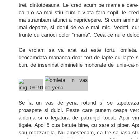
trei, dintotdeauna. Le cred acum pe mamele care
ca n-o sa mai stiu cum e viata fara copil, le cre
ma strambam atunci a nepricepere. Si cum amintirea
mai departe, si dorul de ea e mai mic. Vedeti, cu
frunte cu carioci color “mama”. Ceea ce nu e deloc
Ce vroiam sa va arat azi este tortul omleta.
deocamdata mananca doar tort de lapte cu lapte si
bun, de inseninat diminetile mohorate de iunie-ca-n
Se ia un vas de yena rotund si se tapeteaza 
proaspete si dulci. Peste care punem ceapa verd
aidoma si o legatura de patrunjel tocat. Apoi vin
tigaie. Apoi 5 oua batute bine, cu sare si piper. Ap
sau mozzarella. Nu amestecam, ca tre sa iasa strat