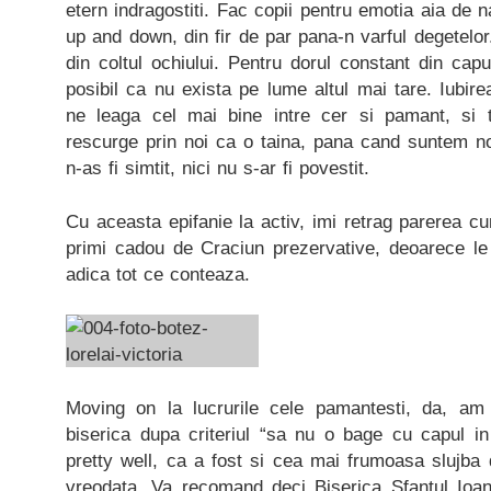
etern indragostiti. Fac copii pentru emotia aia de na
up and down, din fir de par pana-n varful degetelor
din coltul ochiului. Pentru dorul constant din capu
posibil ca nu exista pe lume altul mai tare. Iubi
ne leaga cel mai bine intre cer si pamant, si 
rescurge prin noi ca o taina, pana cand suntem 
n-as fi simtit, nici nu s-ar fi povestit.
Cu aceasta epifanie la activ, imi retrag parerea cum
primi cadou de Craciun prezervative, deoarece le
adica tot ce conteaza.
Moving on la lucrurile cele pamantesti, da, am
biserica dupa criteriul “sa nu o bage cu capul 
pretty well, ca a fost si cea mai frumoasa slujba
vreodata. Va recomand deci Biserica Sfantul Ioa