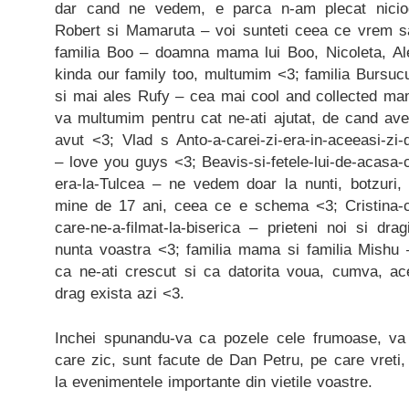
dar cand ne vedem, e parca n-am plecat nicio
Robert si Mamaruta – voi sunteti ceea ce vrem 
familia Boo – doamna mama lui Boo, Nicoleta, Ale
kinda our family too, multumim <3; familia Bursucu
si mai ales Rufy – cea mai cool and collected m
va multumim pentru cat ne-ati ajutat, de cand a
avut <3; Vlad s Anto-a-carei-zi-era-in-aceeasi-zi-d
– love you guys <3; Beavis-si-fetele-lui-de-acasa-
era-la-Tulcea – ne vedem doar la nunti, botzuri, 
mine de 17 ani, ceea ce e schema <3; Cristina-c
care-ne-a-filmat-la-biserica – prieteni noi si dr
nunta voastra <3; familia mama si familia Mishu 
ca ne-ati crescut si ca datorita voua, cumva, a
drag exista azi <3.
Inchei spunandu-va ca pozele cele frumoase, va 
care zic, sunt facute de Dan Petru, pe care vreti, 
la evenimentele importante din vietile voastre.