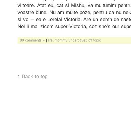
viitoare. Atat eu, cat si Mishu, va multumim pentr
voastre bune. Nu am multe poze, pentru ca nu ne-a
si voi – ea e Lorelai Victoria. Are un semn de nast
Noi ii mai zicem super-Victoria, coz she’s our super
80 comments »
|
life
,
mommy undercover
,
off topic
↑
Back to top