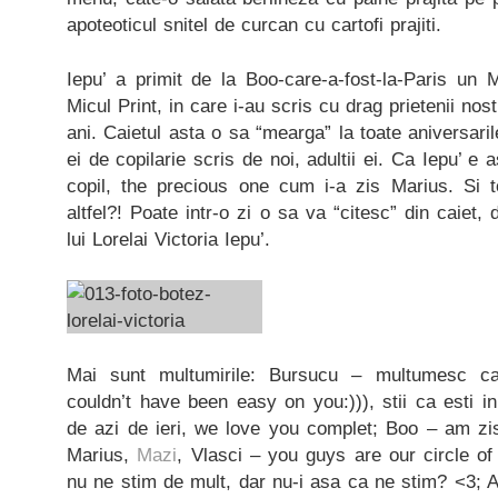
apoteoticul snitel de curcan cu cartofi prajiti.
Iepu’ a primit de la Boo-care-a-fost-la-Paris un 
Micul Print, in care i-au scris cu drag prietenii nos
ani. Caietul asta o sa “mearga” la toate aniversaril
ei de copilarie scris de noi, adultii ei. Ca Iepu’ 
copil, the precious one cum i-a zis Marius. Si 
altfel?! Poate intr-o zi o sa va “citesc” din caiet
lui Lorelai Victoria Iepu’.
Mai sunt multumirile: Bursucu – multumesc ca
couldn’t have been easy on you:))), stii ca esti in
de azi de ieri, we love you complet; Boo – am zis,
Marius,
Mazi
, Vlasci – you guys are our circle of
nu ne stim de mult, dar nu-i asa ca ne stim? <3; 