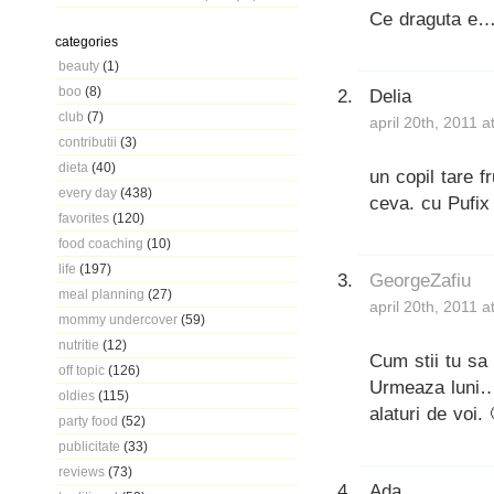
Ce draguta e
categories
beauty
(1)
boo
(8)
Delia
club
(7)
april 20th, 2011 
contributii
(3)
dieta
(40)
un copil tare f
every day
(438)
ceva. cu Pufi
favorites
(120)
food coaching
(10)
life
(197)
GeorgeZafiu
meal planning
(27)
april 20th, 2011 
mommy undercover
(59)
nutritie
(12)
Cum stii tu sa
off topic
(126)
Urmeaza luni… 
oldies
(115)
alaturi de voi. 
party food
(52)
publicitate
(33)
reviews
(73)
Ada