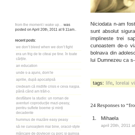
Niciodata n-am fos
from the moment i wake up…
was
posted on
April 20th, 2011
at
9.11am
..
sunt absolut sigur
implineste trei s
recent posts:
cunoastem de-o via
we don’t bleed when we don’t fight
bolnava din adoles
era un frig de te citeai pe tine. în toate
cărțile.
lui Dumnezeu ca s-
an education
unde s-a ajuns, dom’le
aprilie, după apocalipsă
tags:
life
,
lorelai v
credeam că midlife crisis e ceva nașpa.
până când am trăit-o.
desfătare la studio: un roman de
aventuri coproducție mazi-peasy,
24 Responses to “f
pentru suflete boeme și minți
decadente
Mihaela
hummus de mazăre easy peasy
april 20th, 2011 
să ne cunoaștem mai bine, oracol-style
mâncare de dovlecei cu porc și quinoa