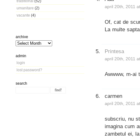
traditional
(52)
april 20th, 2011 
umanitare
(2)
vacante
(4)
Of, cat de scu
La multe sapta
archive
Printesa
admin
april 20th, 2011 
login
lost password?
Awwww, m-ai to
search
carmen
april 20th, 2011 
subscriu, nu st
imagina cum ar
zambetul ei, la