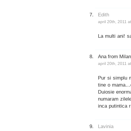
Edith
april 20th, 2011 
La multi ani! s
Ana from Mila
april 20th, 2011 
Pur si simplu 
tine o mama…d
Duiosie enorma
numaram zilele
inca putintica 
Lavinia